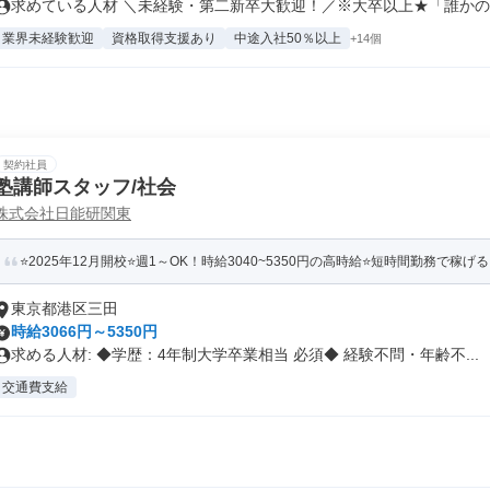
求めている人材 ＼未経験・第二新卒大歓迎！／※大卒以上★「誰かの成
業界未経験歓迎
資格取得支援あり
中途入社50％以上
+14個
契約社員
塾講師スタッフ/社会
株式会社日能研関東
⭐️2025年12月開校⭐️週1～OK！時給3040~5350円の高時給⭐️短時間勤務で稼げる！
東京都港区三田
時給3066円～5350円
求める人材: ◆学歴：4年制大学卒業相当 必須◆ 経験不問・年齢不...
交通費支給