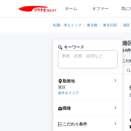
ホーム
オファー
気に
転職・求人トップ
/
東京都
/
東京23区
/
港区
港
キーワード
14
件
こだ
勤務地
港区
条件をクリア
職種
こだわり条件