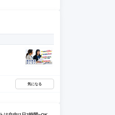
気になる
は自由!1日3時間~OK