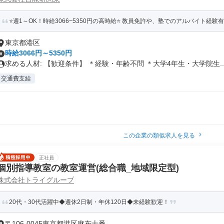
⭐️週1～OK！時給3066~5350円の高時給⭐️ 教員免許や、塾でのアルバイト経験
東京都港区
時給3066円～5350円
求める人材: 【歓迎条件】 ＊経験・年齢不問 ＊大学4年生・大学院生..
交通費支給
この企業の類似求人を見る
正社員
個別指導教室の教室運営(総合職_地域限定型)
株式会社トライグループ
20代・30代活躍中◆週休2日制・年休120日◆未経験歓迎！
〒106-0045東京都港区麻布十番