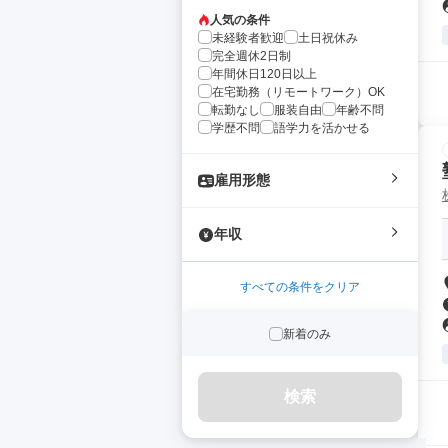
人気の条件
未経験者歓迎
土日祝休み
完全週休2日制
年間休日120日以上
在宅勤務（リモートワーク）OK
転勤なし
服装自由
年齢不問
学歴不問
語学力を活かせる
雇用形態
年収
すべての条件をクリア
新着のみ
検索