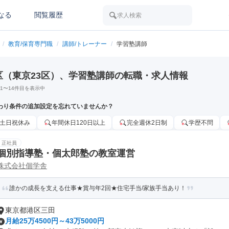
なる
閲覧履歴
求人検索
/
教育/保育専門職
/
講師/トレーナー
/
学習塾講師
区（東京23区）、学習塾講師の転職・求人情報
1
〜
14
件目を表示中
わり条件の追加設定を忘れていませんか？
土日祝休み
年間休日120日以上
完全週休2日制
学歴不問
正社員
個別指導塾・個太郎塾の教室運営
株式会社個学舎
誰かの成長を支える仕事★賞与年2回★住宅手当/家族手当あり！
東京都港区三田
月給25万4500円～43万5000円