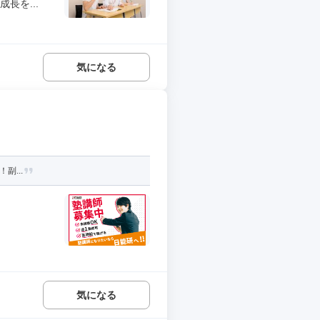
長を...
気になる
副...
気になる