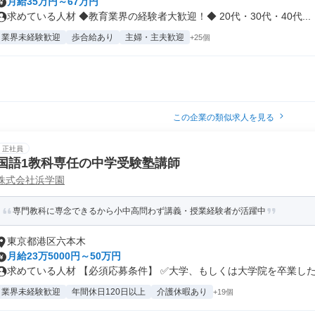
月給35万円～67万円
求めている人材 ◆教育業界の経験者大歓迎！◆ 20代・30代・40代...
業界未経験歓迎
歩合給あり
主婦・主夫歓迎
+25個
この企業の類似求人を見る
正社員
国語1教科専任の中学受験塾講師
株式会社浜学園
専門教科に専念できるから小中高問わず講義・授業経験者が活躍中
東京都港区六本木
月給23万5000円～50万円
求めている人材 【必須応募条件】 ✅大学、もしくは大学院を卒業した方 
業界未経験歓迎
年間休日120日以上
介護休暇あり
+19個