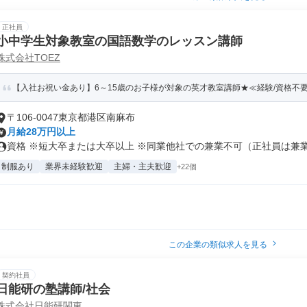
正社員
小中学生対象教室の国語数学のレッスン講師
株式会社TOEZ
【入社お祝い金あり】6～15歳のお子様が対象の英才教室講師★≪経験/資格不
〒106-0047東京都港区南麻布
月給28万円以上
資格 ※短大卒または大卒以上 ※同業他社での兼業不可（正社員は兼業不
制服あり
業界未経験歓迎
主婦・主夫歓迎
+22個
この企業の類似求人を見る
契約社員
日能研の塾講師/社会
株式会社日能研関東