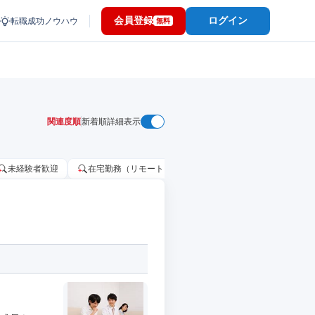
会員登録
ログイン
転職成功ノウハウ
無料
関連度順
新着順
詳細表示
未経験者歓迎
在宅勤務（リモートワーク）OK
家賃補助・住宅手当