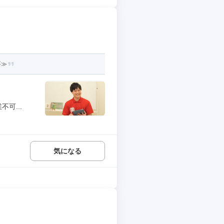
要≫
可...
気になる