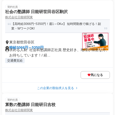
契約社員
社会の塾講師 日能研世田谷区駒沢
株式会社日能研関東
【高時給3066円~5350円！週1～OK✊】 短時間勤務で稼げる！副
業・WワークOK!
東京都世田谷区
時給3066円～5350円
求める人材: 社会科塾講師正社員 歴史好き、地理が得意な方、
お待ちしています！/ 経...
交通費支給
気になる
この企業の類似求人を見る
契約社員
算数の塾講師 日能研日吉校
株式会社日能研関東