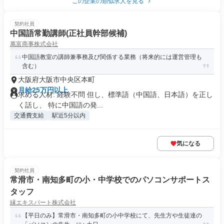
この企業の類似求人を見る
契約社員
中国語常勤講師(正社員幹部候補)
萬富商事株式会社
中国語教室の講師兼事務及び関係する業務（将来的には運営管理も
含む）
大阪府大阪市中央区本町
月給25万円以上
求める人材: 経験不問 但し、標準語（中国語、日本語）を正し
く話し、 特に中国語の発...
交通費支給
駅近5分以内
気になる
契約社員
常滑市・南知多町の小・中学校でのパソコンサポートス
タッフ
縁エキスパート株式会社
【平日のみ】常滑市・南知多町の小中学校にて、先生方や生徒達の