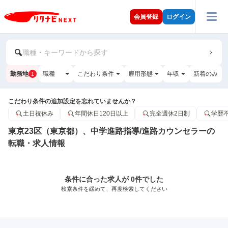
会員登録
ログイン
職種・キーワードから探す
勤務地
職種
こだわり条件
雇用形態
年収
新着のみ
1
こだわり条件の追加設定を忘れていませんか？
土日祝休み
年間休日120日以上
完全週休2日制
学歴
東京23区（東京都）、中学進路指導/進路カウンセラーの
転職・求人情報
条件に合った求人が 0件でした
検索条件を緩めて、再度検索してください