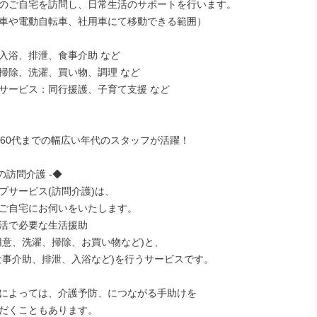
のご自宅を訪問し、日常生活のサポートを行います。

車や電動自転車、社用車にて移動できる範囲）

入浴、排泄、食事介助 など

掃除、洗濯、買い物、調理 など

サービス：同行援護、子育て支援 など

ら60代までの幅広い年代のスタッフが活躍！

の訪問介護 -◆

プサービス(訪問介護)は、

ご自宅にお伺いをいたします。

活で必要な生活援助

用意、洗濯、掃除、お買い物など)と、

食事介助、排泄、入浴など)を行うサービスです。

によっては、介護予防、につながる手助けを

だくこともあります。
