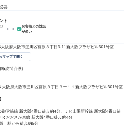
必要
ント
話
お客様との対話
が多い
003大阪府大阪市淀川区宮原３丁目3-11新大阪プラザビル301号室
gleマップで開く
国(訪問介護)

003 大阪府大阪市淀川区宮原３丁目３ー１１新大阪プラザビル301号室



etro御堂筋線 新大阪4番口徒歩約4分、ＪＲ山陽新幹線 新大阪4番口徒
ＪＲおおさか東線 新大阪4番口徒歩約4分

阪」駅から徒歩約5分