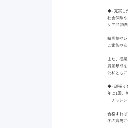
◆- 充実し
社会保険や
ケア21独
映画館やレ
ご家族や友
また、従業
資産形成を
公私ともに
◆- 頑張り
年に1回、
「チャレン
合格すれば
冬の賞与に