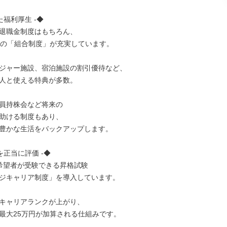
た福利厚生 -◆

退職金制度はもちろん、

自の「組合制度」が充実しています。

ジャー施設、宿泊施設の割引優待など、

人と使える特典が多数。

員持株会など将来の

助ける制度もあり、

豊かな生活をバックアップします。

を正当に評価 -◆

希望者が受験できる昇格試験

ジキャリア制度」を導入しています。

キャリアランクが上がり、

最大25万円が加算される仕組みです。
