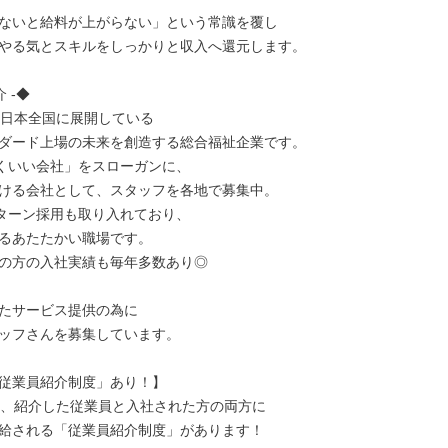
ないと給料が上がらない」という常識を覆し

やる気とスキルをしっかりと収入へ還元します。

 -◆

、日本全国に展開している

ダード上場の未来を創造する総合福祉企業です。

続くいい会社」をスローガンに、

ける会社として、スタッフを各地で募集中。

ターン採用も取り入れており、

るあたたかい職場です。

の方の入社実績も毎年多数あり◎

たサービス提供の為に

ッフさんを募集しています。

従業員紹介制度」あり！】

は、紹介した従業員と入社された方の両方に

給される「従業員紹介制度」があります！
