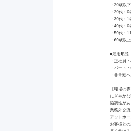
・20歳以下
・20代：0名
・30代：1名
・40代：0名
・50代：11
・60歳以上
■雇用形態

・正社員：4
・パート：0
・非常勤ヘル
【職場の雰
にぎやかな
協調性がある
業務外交流
アットホーム
お客様との