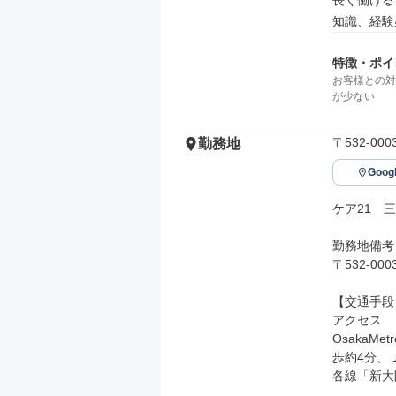
長く働ける

知識、経験
特徴・ポイ
お客様との対
が少ない
〒532-0
勤務地
Goo
ケア21　三
勤務地備考

〒532-0
【交通手段】
アクセス

OsakaM
歩約4分、
各線「新大