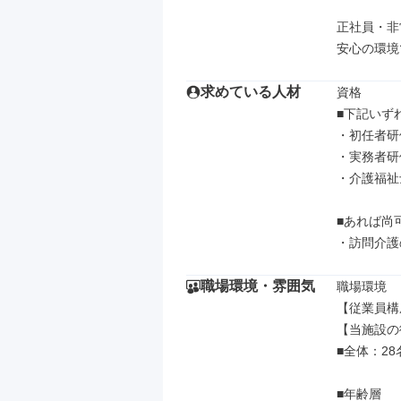
正社員・非
安心の環境
求めている人材
資格

■下記いず
・初任者研修
・実務者研修
・介護福祉士
■あれば尚可
・訪問介護
職場環境・雰囲気
職場環境

【従業員構
【当施設の
■全体：28
■年齢層
