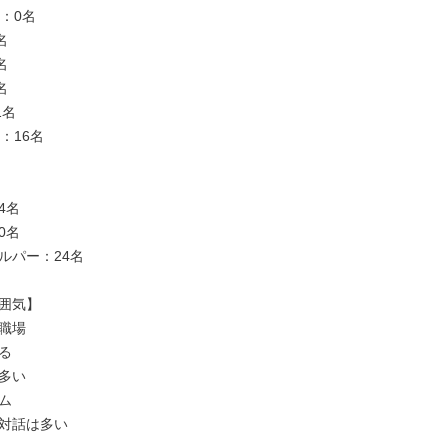
：0名







名

：16名

名

名

パー：24名

囲気】

職場



多い



対話は多い
