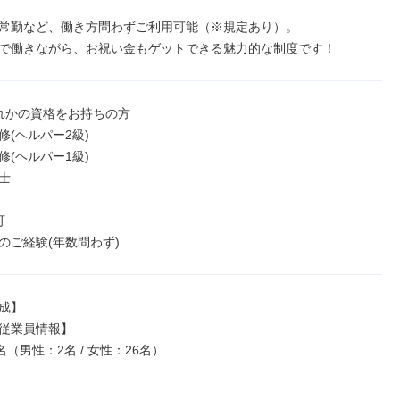
常勤など、働き方問わずご利用可能（※規定あり）。

で働きながら、お祝い金もゲットできる魅力的な制度です！
れかの資格をお持ちの方

(ヘルパー2級)

(ヘルパー1級)





のご経験(年数問わず)
成】

従業員情報】

名（男性：2名 / 女性：26名）
