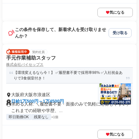
気になる
この条件を保存して、新着求人を受け取りませ
受け取る
んか？
契約社員
手元作業補助スタッフ
株式会社バイセップス
【環境変えるなら今！】 ✅履歴書不要で採用率98% ✅入社祝金あ
りで3食個室付き！
大阪府大阪市浪速区
日給1万500円～1万4500円
求める人材: ＼履歴書不要・面接のみで気軽に応募しやすい／
これまでの経験や学歴、...
即日勤務OK
残業なし
+1個
気になる