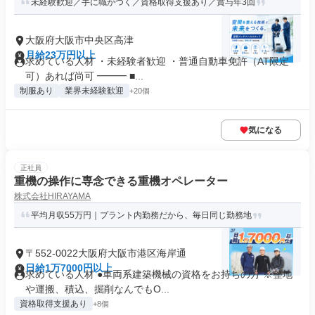
未経験歓迎／手に職がつく／資格取得支援あり／賞与年3回
大阪府大阪市中央区高津
月給23万円以上
求めている人材 ・未経験者歓迎 ・普通自動車免許（AT限定
可）あれば尚可 ━━━ ■...
制服あり
業界未経験歓迎
+20個
気になる
正社員
重機の操作に専念できる重機オペレーター
株式会社HIRAYAMA
平均月収55万円｜プラント内勤務だから、毎日同じ勤務地
〒552-0022大阪府大阪市港区海岸通
日給1万7000円以上
求めている人材 ●車両系建築機械の資格をお持ちの方 ※整地
や運搬、積込、掘削なんでもO...
資格取得支援あり
+8個