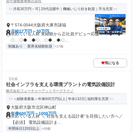
谷中運輸倉庫株式会社
月収30万円～可│20代活躍中｜機械いじり好き歓迎｜手当充実
〒574-0044大阪府大東市諸福
月給27万円～30万円
求めている人材 未経験から正社員デビュー応援！ ◇◆…◆
◇…◇◆…◆◇…◇◆…◆◇...
制服あり
業界未経験歓迎
+17個
気になる
正社員
社会インフラを支える環境プラントの電気設備設計
株式会社フューチャーアットマークテクノ
＜経験者募集＞年俸600万円以上│年休132日│福利厚生充実
大阪府大阪市北区神山町
年俸600万円～1000万円
求めている人材 ＼“社会を支える設計者”を目指したい方へ／
【必須】 電気設備設計ま...
年間休日120日以上
+26個