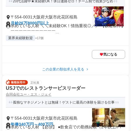
20代活躍中★未経験OK！休日連絡ゼロ！チーム制で残業少なめ
〒554-0031大阪府大阪市此花区桜島
月給26万8000円以上
求めている人材 ＼＼未経験OK！情熱重視◎／／ 【歓迎条件】
￣￣￣￣￣￣￣￣￣￣￣...
業界未経験歓迎
+17個
気になる
この企業の類似求人を見る
正社員
USJでのレストランサービスリーダー
合同会社ユー・エス・ジェイ
孤独なマネジメントとは無縁！ゲストに最高の体験を届ける仕事
〒554-0031大阪府大阪市此花区桜島
年俸340万円～400万円
求めている人材 【必須】 ●飲食店での勤務経験（2年以上/パー