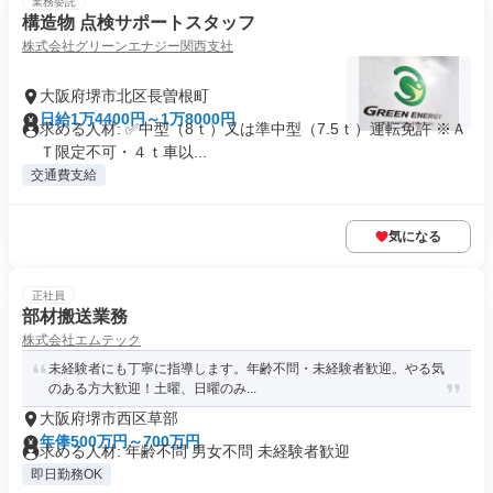
業務委託
構造物 点検サポートスタッフ
株式会社グリーンエナジー関西支社
大阪府堺市北区長曽根町
日給1万4400円～1万8000円
求める人材: ✅中型（8ｔ）又は準中型（7.5ｔ）運転免許 ※Ａ
Ｔ限定不可・４ｔ車以...
交通費支給
気になる
正社員
部材搬送業務
株式会社エムテック
未経験者にも丁寧に指導します。年齢不問・未経験者歓迎。やる気
のある方大歓迎！土曜、日曜のみ...
大阪府堺市西区草部
年俸500万円～700万円
求める人材: 年齢不問 男女不問 未経験者歓迎
即日勤務OK