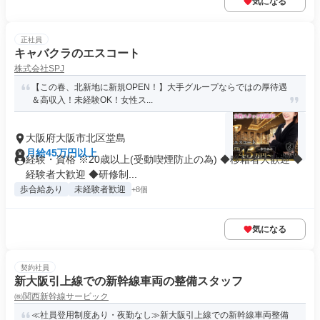
気になる
正社員
キャバクラのエスコート
株式会社SPJ
【この春、北新地に新規OPEN！】大手グループならではの厚待遇
＆高収入！未経験OK！女性ス...
大阪府大阪市北区堂島
月給45万円以上
経験・資格 ※20歳以上(受動喫煙防止の為) ◆移籍者大歓迎 ◆
経験者大歓迎 ◆研修制...
歩合給あり
未経験者歓迎
+8個
気になる
契約社員
新大阪引上線での新幹線車両の整備スタッフ
㈱関西新幹線サービック
≪社員登用制度あり・夜勤なし≫新大阪引上線での新幹線車両整備