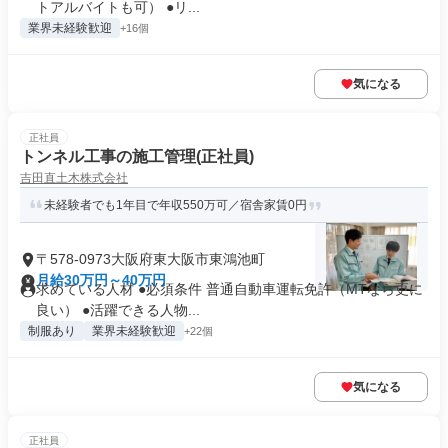
トアルバイトも可） ●リ...
業界未経験歓迎
+16個
気になる
正社員
トンネル工事の施工管理(正社員)
吉田直土木株式会社
未経験者でも1年目で年収550万可／宿舎家賃0円
〒578-0973大阪府東大阪市東鴻池町
月給30万円～40万円
求めている人材 ●必須条件 普通自動車運転免許（MTなら更に
良い） ●活躍できる人物...
制服あり
業界未経験歓迎
+22個
気になる
正社員