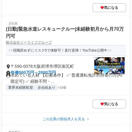
気になる
正社員
(日勤)緊急水道レスキュークルー|未経験初月から月70万
円可
株式会社イーライフグループ
現職辞めずにリスク0で体験可！直行直帰！YouTube公開中
〒590-0078大阪府堺市堺区南瓦町
年俸500万円～2000万円
求めている人材 【応募条件】 ✅ 普通運転免許所持者の方(AT
限定可) ✅ 経験不問・...
業界未経験歓迎
歩合給あり
+18個
気になる
この企業の類似求人を見る