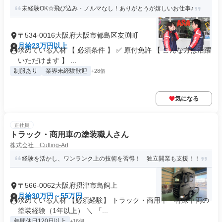
未経験OK☆飛び込み・ノルマなし！ありがとうが嬉しいお仕事♪
〒534-0016大阪府大阪市都島区友渕町
月給23万円以上
求めている人材 【 必須条件 】 ✅ 原付免許 【 こんな方は活躍
いただけます 】 ...
制服あり
業界未経験歓迎
+28個
気になる
正社員
トラック・商用車の塗装職人さん
株式会社 Cutting-Art
経験を活かし、ワンランク上の技術を習得！ 独立開業も支援！！
〒566-0062大阪府摂津市鳥飼上
月給30万円～55万円
求めている人材 【必須経験】 トラック・商用車・特殊車両の
塗装経験（1年以上） ＼ 「...
年間休日120日以上
+16個