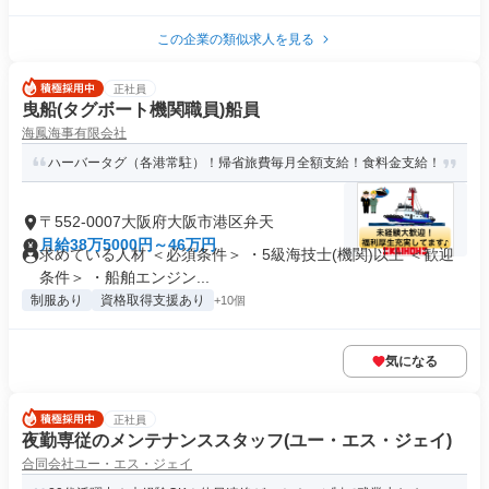
この企業の類似求人を見る
正社員
曳船(タグボート機関職員)船員
海鳳海事有限会社
ハーバータグ（各港常駐）！帰省旅費毎月全額支給！食料金支給！
〒552-0007大阪府大阪市港区弁天
月給38万5000円～46万円
求めている人材 ＜必須条件＞ ・5級海技士(機関)以上 ＜歓迎
条件＞ ・船舶エンジン...
制服あり
資格取得支援あり
+10個
気になる
正社員
夜勤専従のメンテナンススタッフ(ユー・エス・ジェイ)
合同会社ユー・エス・ジェイ