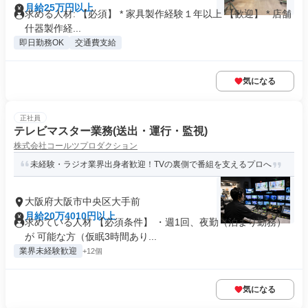
月給25万円以上
求める人材: 【必須】 * 家具製作経験１年以上 【歓迎】 * 店舗
什器製作経...
即日勤務OK
交通費支給
気になる
正社員
テレビマスター業務(送出・運行・監視)
株式会社コールツプロダクション
未経験・ラジオ業界出身者歓迎！TVの裏側で番組を支えるプロへ
大阪府大阪市中央区大手前
月給20万4010円以上
求めている人材 【必須条件】 ・週1回、夜勤（泊まり勤務）
が 可能な方（仮眠3時間あり...
業界未経験歓迎
+12個
気になる