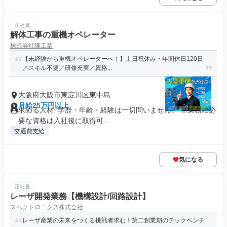
正社員
解体工事の重機オペレーター
株式会社隆工業
【未経験から重機オペレーターへ！】土日祝休み・年間休日120日
／スキル不要／研修充実／資格...
大阪府大阪市東淀川区東中島
月給25万円以上
求める人材: 学歴・年齢・経験は一切問いません。 ◎業務に必
要な資格は入社後に取得可...
交通費支給
気になる
正社員
レーザ開発業務【機構設計/回路設計】
スペクトロニクス株式会社
レーザ産業の未来をつくる挑戦者求む！第二創業期のテックベンチ