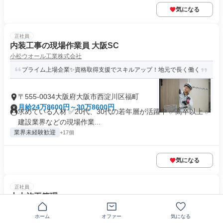
気になる
正社員
内装工事の現場作業員 大阪SC
小松ウオール工業株式会社
プライム上場企業✨資格取得支援でスキルアップ！地元で長く働く
〒555-0034大阪府大阪市西淀川区福町
月給24万8600円～30万8600円
求めている人材 ✅20代、30代の若年層が活躍中 ✅高卒以上 ✅
建設業界などの現場作業...
業界未経験歓迎
+17個
気になる
正社員
土木施工管理
株式会社スペース・グリーン
ホーム
オファー
気になる
未経験OK！週休2日・年休124日/高速道路の安全を守る仕事