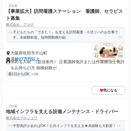
正社員
【事業拡大】訪問看護ステーション 看護師、セラピス
ト募集
株式会社 アルテ
子どもたちの「できた！」を支える訪問看護・小児リハのお仕事で
す。未経験歓迎。短時間勤務や副...
大阪府吹田市片山町
月給27万円以上
求める人材: 《必須条件》 正看護師免許または作業療法士免許
をお持ちの方 病棟経験が...
週1日からOK
+2個
気になる
正社員
地域インフラを支える設備メンテナンス・ドライバー
株式会社マルジュウ
中型免許があればOK！公共インフラを支える★未経験も大歓迎！