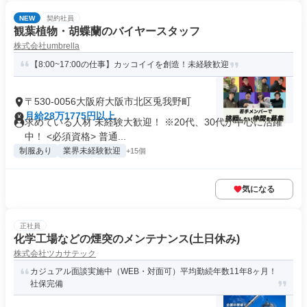
NEW
契約社員
観葉植物・胡蝶蘭のバイヤースタッフ
株式会社umbrella
【8:00~17:00の仕事】カッコイイを創造！未経験歓迎
〒530-0056大阪府大阪市北区兎我野町
月給28万1775円以上
求めている人材 未経験大歓迎！ ※20代、30代が中心に活躍
中！ <必須資格> 普通...
制服あり
業界未経験歓迎
+15個
気になる
正社員
化学工場などの煙突のメンテナンス(土日休み)
株式会社ツカサテック
カジュアル面談実施中（WEB・対面可）平均勤続年数11年8ヶ月！
社保完備