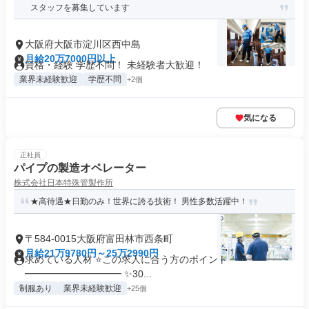
スタッフを募集しています
大阪府大阪市淀川区西中島
月給20万7000円以上
資格・経験 学歴不問！ 未経験者大歓迎！
業界未経験歓迎
学歴不問
+2個
気になる
正社員
パイプの製造オペレーター
株式会社日本特殊管製作所
★高待遇★日勤のみ！世界に誇る技術！ 男性多数活躍中！
〒584-0015大阪府富田林市西条町
月給21万9780円～25万2990円
求めている人材 ⭐この求人に合う方のポイント ━━━━━━
━━━━━━━━━━ ✨30...
制服あり
業界未経験歓迎
+25個