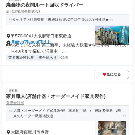
廃棄物の夜間ルート回収ドライバー
辰巳環境開発株式会社
6ヶ月で正社員登用！未経験歓迎♪2年目年収620万円可能★
〒570-0041大阪府守口市東郷通
月給33万6000円以上
求めている人材 第二新卒、未経験大歓迎★学歴不問！ 20代か
ら40代まで幅広く活躍中！...
業界未経験歓迎
歩合給あり
+22個
気になる
正社員
家具職人(店舗什器・オーダーメイド家具製作)
有限会社畄
店舗・オーダーメイド家具製作/ 車通勤可能 / 経験者優遇 /未
来のリーダー職候補歓迎
大阪府寝屋川市点野