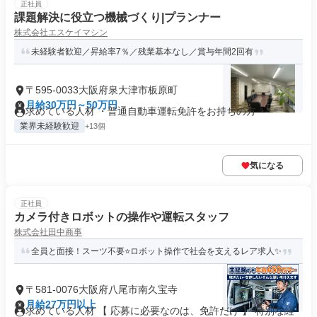
正社員
課題解決に役立つ機械づくり|プランナー
株式会社エスケイマシン
未経験者歓迎／昇給率7％／残業基本なし／賞与年間2回有
〒595-0033大阪府泉大津市板原町
月給30万円～50万円
求めている人材 ・普通自動車運転免許をお持ちの方
業界未経験歓迎
+13個
気になる
正社員
カメラ付きロボットの操作や運転スタッフ
株式会社田中商事
全員と面接！スーツ不要⭐ロボット操作で社会を支えるレア求人✨
〒581-0076大阪府八尾市南久宝寺
月給27万円以上
求めている人材 【 応募に必要なのは、免許だけ 】 特別な経