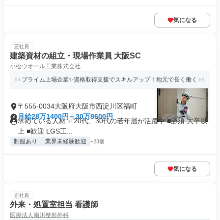
気になる
正社員
建築資材の組立・現場作業員 大阪SC
小松ウオール工業株式会社
プライム上場企業✨資格取得支援でスキルアップ！地元で長く働く
〒555-0034大阪府大阪市西淀川区福町
月給28万1400円～30万8600円
求めている人材 ✅20代、30代の若年層が活躍中 ■必須 大卒以
上 ■歓迎 LGS工...
制服あり
業界未経験歓迎
+23個
気になる
正社員
外来・処置室担当 看護師
医療法人南川整形外科