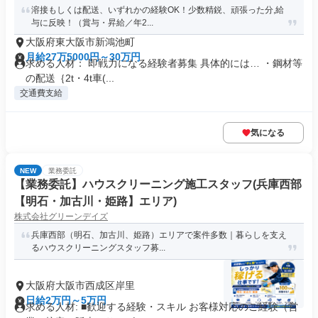
溶接もしくは配送、いずれかの経験OK！少数精鋭、頑張った分,給
与に反映！（賞与・昇給／年2...
大阪府東大阪市新鴻池町
月給27万5000円～30万円
求める人材： 即戦力になる経験者募集 具体的には… ・鋼材等
の配送｛2t・4t車(...
交通費支給
気になる
NEW
業務委託
【業務委託】ハウスクリーニング施工スタッフ(兵庫西部
【明石・加古川・姫路】エリア)
株式会社グリーンデイズ
兵庫西部（明石、加古川、姫路）エリアで案件多数｜暮らしを支え
るハウスクリーニングスタッフ募...
大阪府大阪市西成区岸里
日給2万円～5万円
求める人材: ■歓迎する経験・スキル お客様対応のご経験（営