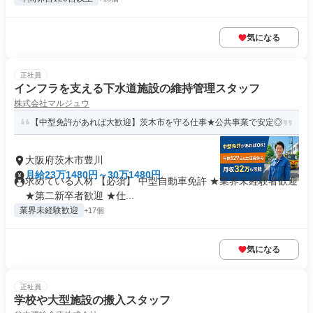
気になる
正社員
インフラを支える下水道施設の維持管理スタッフ
株式会社マルジュウ
【中型免許があれば大歓迎】茨木市を守る仕事★公共事業で安定◎
大阪府茨木市豊川
月給23万1480円～30万1480円
求めている人材 【必須】 中型自動車免許 ★業界未経験者歓迎
★第二新卒者歓迎 ★仕...
業界未経験歓迎
+17個
気になる
正社員
学校や大型施設の搬入スタッフ