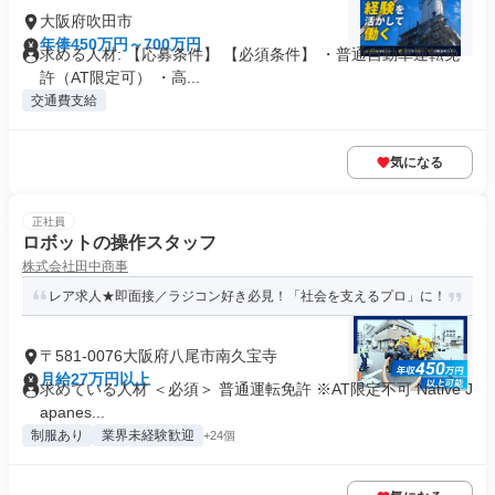
大阪府吹田市
年俸450万円～700万円
求める人材: 【応募条件】 【必須条件】 ・普通自動車運転免
許（AT限定可） ・高...
交通費支給
気になる
正社員
ロボットの操作スタッフ
株式会社田中商事
レア求人★即面接／ラジコン好き必見！「社会を支えるプロ」に！
〒581-0076大阪府八尾市南久宝寺
月給27万円以上
求めている人材 ＜必須＞ 普通運転免許 ※AT限定不可 Native J
apanes...
制服あり
業界未経験歓迎
+24個