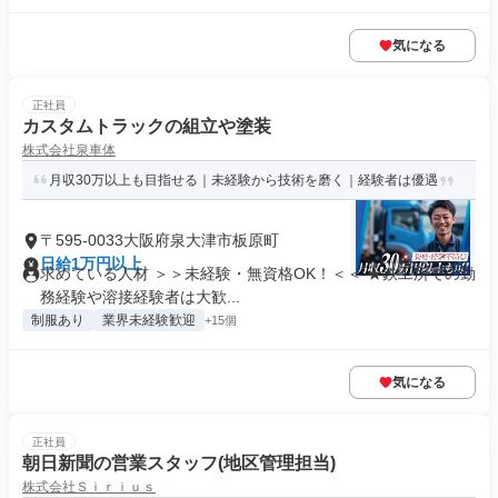
気になる
正社員
カスタムトラックの組立や塗装
株式会社泉車体
⽉収30万以上も目指せる｜未経験から技術を磨く｜経験者は優遇
〒595-0033大阪府泉大津市板原町
日給1万円以上
求めている人材 ＞＞未経験・無資格OK！＜＜ ★鉄工所での勤
務経験や溶接経験者は大歓...
制服あり
業界未経験歓迎
+15個
気になる
正社員
朝日新聞の営業スタッフ(地区管理担当)
株式会社Ｓｉｒｉｕｓ