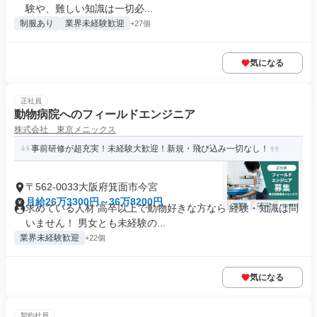
験や、難しい知識は一切必...
制服あり
業界未経験歓迎
+27個
気になる
正社員
動物病院へのフィールドエンジニア
株式会社 東京メニックス
事前研修が超充実！未経験大歓迎！新規・飛び込み一切なし！
〒562-0033大阪府箕面市今宮
月給26万3300円～36万8200円
求めている人材 高卒以上で動物好きな方なら 経験・知識は問
いません！ 男女とも未経験の...
業界未経験歓迎
+22個
気になる
契約社員