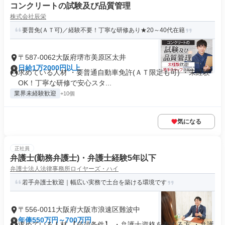
コンクリートの試験及び品質管理
株式会社辰栄
要普免(ＡＴ可)／経験不要！丁寧な研修あり★20～40代在籍
〒587-0062大阪府堺市美原区太井
日給1万2000円以上
求めている人材 ・要普通自動車免許(ＡＴ限定も可) ・未経験
OK！丁寧な研修で安心スタ...
業界未経験歓迎
+10個
気になる
正社員
弁護士(勤務弁護士)・弁護士経験5年以下
弁護士法人法律事務所ロイヤーズ・ハイ
若手弁護士歓迎｜幅広い実務で土台を築ける環境です
〒556-0011大阪府大阪市浪速区難波中
年俸550万円～700万円
求めている人材 【必須条件】 ・弁護士資格を有する方 ・弁護