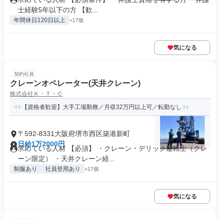
士経験5年以下の方 【歓...
年間休日120日以上
+17個
気になる
契約社員
クレーンオペレーター(天井クレーン)
株式会社Ｋ・Ｔ・Ｃ
【資格者歓迎】大手工場勤務／月収32万円以上可／転勤なし
〒592-8331大阪府堺市西区築港新町
日給1万2000円
求めている人材 【必須】 ・クレーン・デリック運転士（クレ
ーン限定） ・天井クレーン経...
制服あり
社員登用あり
+17個
気になる