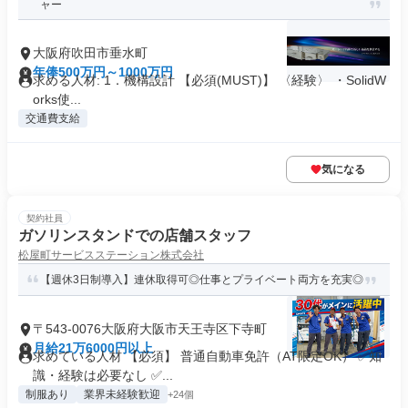
ャー
大阪府吹田市垂水町
年俸500万円～1000万円
求める人材: 1．機構設計 【必須(MUST)】 〈経験〉 ・SolidW
orks使...
交通費支給
気になる
契約社員
ガソリンスタンドでの店舗スタッフ
松屋町サービスステーション株式会社
【週休3日制導入】連休取得可◎仕事とプライベート両方を充実◎
〒543-0076大阪府大阪市天王寺区下寺町
月給21万6000円以上
求めている人材 【必須】 普通自動車免許（AT限定OK） ✅知
識・経験は必要なし ✅...
制服あり
業界未経験歓迎
+24個