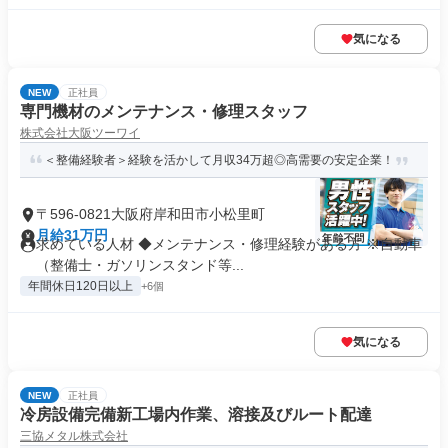
気になる
NEW
正社員
専門機材のメンテナンス・修理スタッフ
株式会社大阪ツーワイ
＜整備経験者＞経験を活かして月収34万超◎高需要の安定企業！
〒596-0821大阪府岸和田市小松里町
月給31万円
求めている人材 ◆メンテナンス・修理経験がある方 ※自動車
（整備士・ガソリンスタンド等...
年間休日120日以上
+6個
気になる
NEW
正社員
冷房設備完備新工場内作業、溶接及びルート配達
三協メタル株式会社