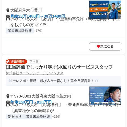
大阪府茨木市豊川
月給23万1480円～30万1480円
求めている人材 【必須】 中型自動車免許（8t限定解除） 以上
をお持ちの方 ✅ドラ...
業界未経験歓迎
+17個
気になる
正社員
(正当評価でしっかり稼ぐ)水回りのサービススタッフ
株式会社クラシアンホールディングス
テレアポ・新規・飛び込み一切なし！完全反響営業！
〒578-0981大阪府東大阪市島之内
年俸350万円～820万円
求めている人材 【応募条件】 ・普通自動車免許（AT限定可）
【異業種からの転職者が...
制服あり
業界未経験歓迎
+15個