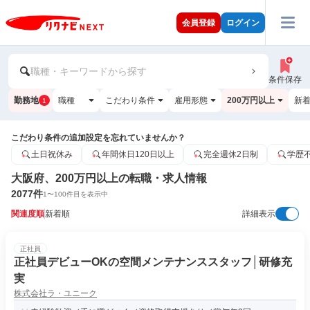
会員登録
ログイン
職種・キーワードから探す
条件保存
勤務地
職種
こだわり条件
雇用形態
200万円以上
新
1
こだわり条件の追加設定を忘れていませんか？
土日祝休み
年間休日120日以上
完全週休2日制
学歴
大阪府、200万円以上の転職・求人情報
2077
件
1
〜
100
件目を表示中
関連度順
新着順
詳細表示
正社員
正社員デビューOKの空間メンテナンススタッフ│研修充
実
株式会社ラ・ユニーク