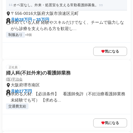
オペ室なし。外来・処置室を支える常勤看護師募集。
〒556-0016大阪府大阪市浪速区元町
月給28万円～35万円
求めている人材 経験やスキルだけでなく、チームで協力しな
がら診療を支えられる方を歓迎し...
制服あり
+8個
気になる
正社員
婦人科(不妊外来)の看護師業務
(医)平治会
大阪府堺市南区
月給27万円
求める人材: 【必須条件】 看護師免許（不妊治療看護師業務
未経験でも可） 【求める...
交通費支給
気になる