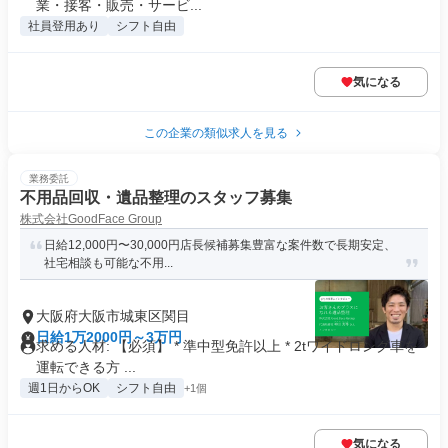
業・接客・販売・サービ...
社員登用あり
シフト自由
気になる
この企業の類似求人を見る
業務委託
不用品回収・遺品整理のスタッフ募集
株式会社GoodFace Group
日給12,000円〜30,000円店長候補募集豊富な案件数で長期安定、
社宅相談も可能な不用...
大阪府大阪市城東区関目
日給1万2000円～3万円
求める人材: 【必須】 * 準中型免許以上 * 2tワイドロング車を
運転できる方 ...
週1日からOK
シフト自由
+1個
気になる