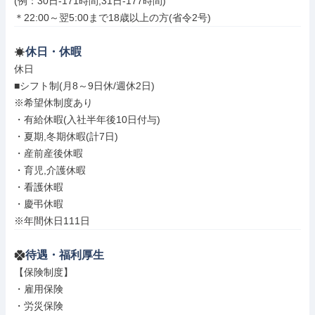
(例：30日-171時間,31日-177時間)

＊22:00～翌5:00まで18歳以上の方(省令2号)
休日・休暇
休日

■シフト制(月8～9日休/週休2日)

※希望休制度あり

・有給休暇(入社半年後10日付与)

・夏期,冬期休暇(計7日)

・産前産後休暇

・育児,介護休暇

・看護休暇

・慶弔休暇

※年間休日111日
待遇・福利厚生
【保険制度】

・雇用保険

・労災保険
