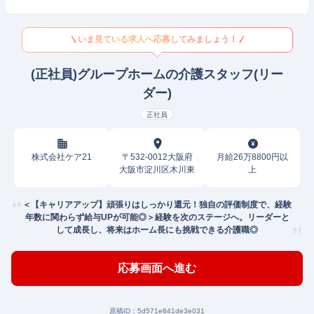
いま見ている求人へ応募してみましょう！
(正社員)グループホームの介護スタッフ(リー
ダー)
正社員
株式会社ケア21
〒532-0012大阪府
月給26万8800円以
大阪市淀川区木川東
上
＜【キャリアアップ】頑張りはしっかり還元！独自の評価制度で、経験
年数に関わらず給与UPが可能◎＞経験を次のステージへ。リーダーと
して成長し、将来はホーム長にも挑戦できる介護職◎
応募画面へ進む
原稿ID：
5d571e841de3e031