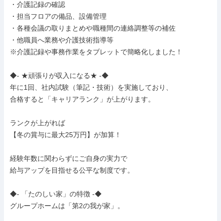
・介護記録の確認

・担当フロアの備品、設備管理

・各種会議の取りまとめや職種間の連絡調整等の補佐

・他職員へ業務や介護技術指導等

※介護記録や事務作業をタブレットで簡略化しました！

◆- ★頑張りが収入になる★ -◆

年に1回、社内試験（筆記・技術）を実施しており、

合格すると「キャリアランク」が上がります。

ランクが上がれば

【冬の賞与に最大25万円】が加算！

経験年数に関わらずにご自身の実力で

給与アップを目指せる公平な制度です。

◆- 「たのしい家」の特徴 -◆

グループホームは「第2の我が家」。
