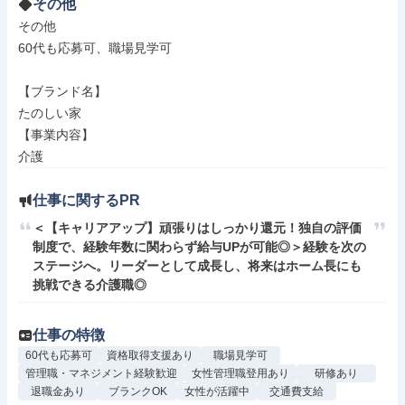
その他
その他

60代も応募可、職場見学可

【ブランド名】

たのしい家

【事業内容】

介護
仕事に関するPR
＜【キャリアアップ】頑張りはしっかり還元！独自の評価
制度で、経験年数に関わらず給与UPが可能◎＞経験を次の
ステージへ。リーダーとして成長し、将来はホーム長にも
挑戦できる介護職◎
仕事の特徴
60代も応募可
資格取得支援あり
職場見学可
管理職・マネジメント経験歓迎
女性管理職登用あり
研修あり
退職金あり
ブランクOK
女性が活躍中
交通費支給