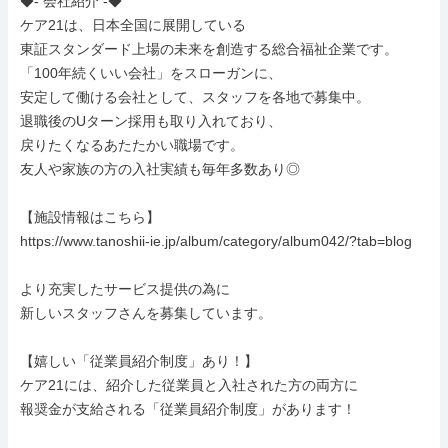
◆- 会社紹介 -◆

ケア21は、日本全国に展開している

東証スタンダード上場の未来を創造する総合福祉企業です。

「100年続くいい会社」をスローガンに、

安定して働ける会社として、スタッフを各地で募集中。

退職後のUターン採用も取り入れており、

戻りたくなるあたたかい職場です。

友人や家族の方の入社実績も毎年多数あり◎

【施設情報はこちら】

https://www.tanoshii-ie.jp/album/category/album042/?tab=blog

より充実したサービス提供の為に

新しいスタッフさんを募集しています。

【嬉しい「従業員紹介制度」あり！】

ケア21には、紹介した従業員と入社された方の両方に

報奨金が支給される「従業員紹介制度」があります！
