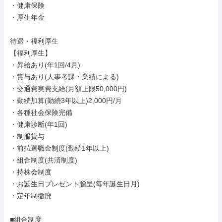
・健康保険

・厚生年金

待遇・福利厚生

【福利厚生】

・昇給あり(年1回/4月)

・賞与あり(人事考課・業績による)

・交通費実費支給(月額上限50,000円)

・勤続加算(勤続3年以上)2,000円/月

・各種社会保険完備

・健康診断(年1回)

・制服貸与

・前払退職金制度(勤続1年以上)

・組合制度(共済制度)

・持株会制度

・お誕生日プレゼント贈呈(毎年誕生日月)

・定年制撤廃

■組合制度
