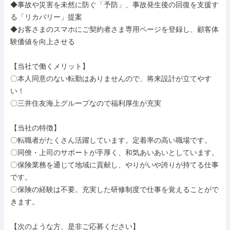
◆事故や災害を未然に防ぐ「予防」、事故発生後の回復を支援す
る「リカバリー」提案

◆お客さまのスマホにご契約者さま専用ページを登録し、顧客体
験価値を向上させる

【当社で働くメリット】

〇本人同意のない転勤はありませんので、将来設計が立てやす
い！

〇三井住友海上グループなので福利厚生が充実

【当社の特徴】

〇転職者がたくさん活躍しています。定着率の高い職場です。

〇同僚・上司のサポートが手厚く、和気あいあいとしています。

〇保険業務を通じて地域に貢献し、やりがいや誇りが持てる仕事
です。

〇保険の経験は不要。充実した研修制度で仕事を覚えることがで
きます。

【次のような方、是非ご応募ください】
