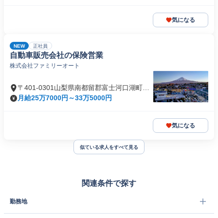
気になる
NEW
正社員
自動車販売会社の保険営業
株式会社ファミリーオート
〒401-0301山梨県南都留郡富士河口湖町船
津
月給25万7000円～33万5000円
気になる
似ている求人をすべて見る
関連条件で探す
勤務地