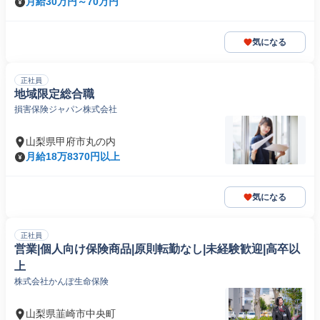
月給30万円～70万円
気になる
正社員
地域限定総合職
損害保険ジャパン株式会社
山梨県甲府市丸の内
月給18万8370円以上
気になる
正社員
営業|個人向け保険商品|原則転勤なし|未経験歓迎|高卒以
上
株式会社かんぽ生命保険
山梨県韮崎市中央町