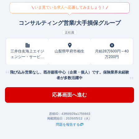
いま見ている求人へ応募してみましょう！
コンサルティング営業/大手損保グループ
正社員
三井住友海上エイジ
山梨県甲府市相生
月給28万600円～40
ェンシー・サービス
万200円
株式会社
飛び込み営業なし、既存顧客中心（企業・個人）です。保険業界未経験
者が多数活躍中
応募画面へ進む
原稿ID：
43f66929a1756663
掲載開始日：
2026/05/12（火）
問題を報告する