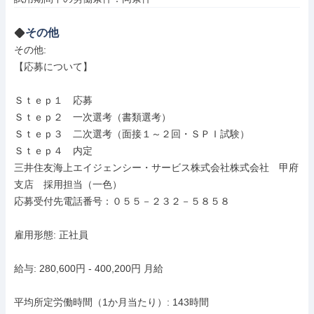
その他
その他: 

【応募について】

Ｓｔｅｐ１　応募

Ｓｔｅｐ２　一次選考（書類選考）

Ｓｔｅｐ３　二次選考（面接１～２回・ＳＰＩ試験）

Ｓｔｅｐ４　内定

三井住友海上エイジェンシー・サービス株式会社株式会社　甲府
支店　採用担当（一色）

応募受付先電話番号：０５５－２３２－５８５８

雇用形態: 正社員

給与: 280,600円 - 400,200円 月給

平均所定労働時間（1か月当たり）: 143時間
