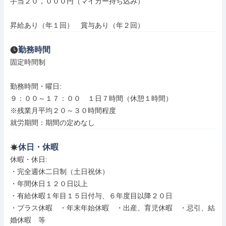
手当２０，０００円（マイカー持ち込み）

昇給あり（年１回）　賞与あり（年２回）
勤務時間
固定時間制

勤務時間・曜日: 

９：００～１７：００　１日７時間（休憩１時間）

※残業月平均２０～３０時間程度

就労期間：期間の定めなし
休日・休暇
休暇・休日: 

・完全週休二日制（土日祝休）

・年間休日１２０日以上

・有給休暇１年目１５日付与、６年度目以降２０日

・プラス休暇　・年末年始休暇　・出産、育児休暇　・忌引、結
婚休暇　等