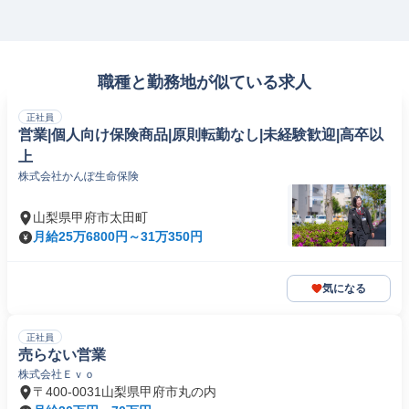
職種と勤務地が似ている求人
正社員
営業|個人向け保険商品|原則転勤なし|未経験歓迎|高卒以
上
株式会社かんぽ生命保険
山梨県甲府市太田町
月給25万6800円～31万350円
気になる
正社員
売らない営業
株式会社Ｅｖｏ
〒400-0031山梨県甲府市丸の内