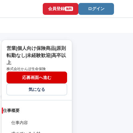
会員登録
ログイン
無料
営業|個人向け保険商品|原則
転勤なし|未経験歓迎|高卒以
上
株式会社かんぽ生命保険
応募画面へ進む
気になる
仕事概要
仕事内容