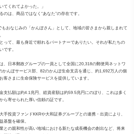
いてくれてよかった。」

るのは、商品ではなく“あなた”の存在です。

でもおなじみの「かんぽさん」として、地域の皆さまから親しまれて


とって、最も身近で頼れるパートナーでありたい。それが私たちの
いです。

は、日本郵政グループの一員として全国に20,318の郵便局ネットワ
3のかんぽサービス部、82のかんぽ生命支店を通じ、約1,692万人の個
お客さまに生命保険サービスを提供しています。

金支払額は約4.1兆円、総資産額は約59.5兆円にのぼり、これは多く
から寄せられた厚い信頼の証です。

大手投資ファンドKKRや大和証券グループとの連携・出資により、
益基盤を確保。

業との親和性が高い地域における新たな成長機会の創出など、将来