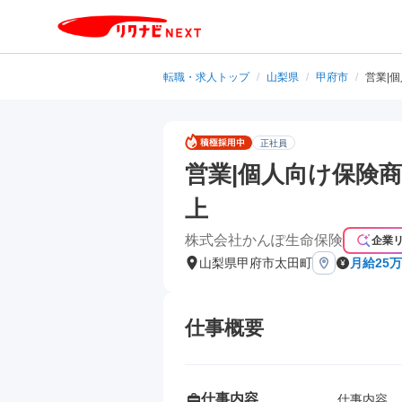
転職・求人トップ
/
山梨県
/
甲府市
/
営業|
正社員
営業|個人向け保険商
上
株式会社かんぽ生命保険
企業
山梨県甲府市太田町
月給25万
仕事概要
仕事内容
仕事内容
