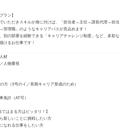
プラン】

でいただきスキルが身に付けば、「担当者→主任→課長代理→担当
→管理職」のようなキャリアパスが見込めます！

、別の部署を経験できる「キャリアチャレンジ制度」など、多彩な
描けるお仕事です！
人材

／人物重視

下の方（3号のイ／長期キャリア形成のため）

車免許（AT可）

当てはまる方はピッタリ！】

ら新しいことに挑戦したい方

になれる仕事をしたい方
