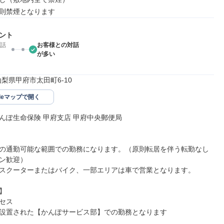
則禁煙となります
ント
話
お客様との対話
が多い
9山梨県甲府市太田町6-10
gleマップで開く
んぽ生命保険 甲府支店 甲府中央郵便局

の通勤可能な範囲での勤務になります。（原則転居を伴う転勤なし
ン歓迎）

スクーターまたはバイク、一部エリアは車で営業となります。



セス

設置された【かんぽサービス部】での勤務となります