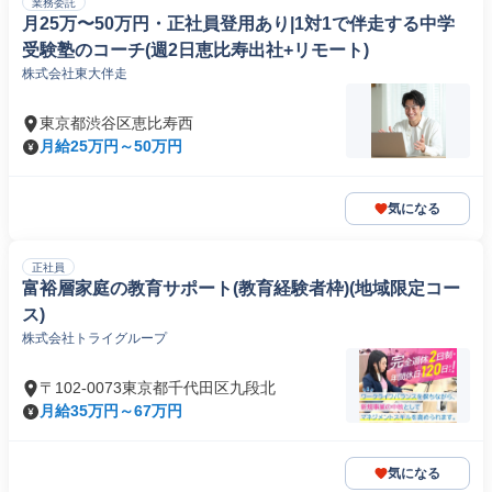
業務委託
月25万〜50万円・正社員登用あり|1対1で伴走する中学
受験塾のコーチ(週2日恵比寿出社+リモート)
株式会社東大伴走
東京都渋谷区恵比寿西
月給25万円～50万円
気になる
正社員
富裕層家庭の教育サポート(教育経験者枠)(地域限定コー
ス)
株式会社トライグループ
〒102-0073東京都千代田区九段北
月給35万円～67万円
気になる