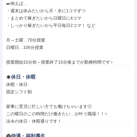
✒️例えば…

・週末は休みたいから月・水に1コマずつ

・まとめて稼ぎたいから日曜日に4コマ

・しっかり稼ぎたいから平日毎日2コマ！ など

月～土曜…70分授業

日曜日…105分授業

授業開始15分前～授業終了15分後までが勤務時間です✨
休日・休暇
休暇・休日: 

️固定シフト制️

家事に育児に忙しい方でも働けちゃいます◎

この曜日のこの時間だけ働きたい…が叶う職場！！✨

法令の休日・休暇通りです！
待遇・福利厚生