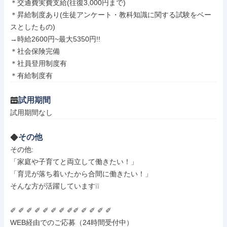
＊交通費実費支給(往復3,000円まで)

＊昇給制度あり(生徒アンケート・教科知識に関する試験をベー
スとしたもの)

→時給2600円~最大5350円!!

＊社会保険完備

＊社員登用制度有

＊有給制度有
試用期間
試用期間なし
その他
その他: 

「家庭や子育てと両立して働きたい！」

「育児が落ち着いたから合間に働きたい！」

そんな方が活躍しています❕❕

✐ ✐ ✐ ✐ ✐ ✐ ✐ ✐✐ ✐ ✐ ✐ ✐ 

WEB経由でのご応募（24時間受付中）
