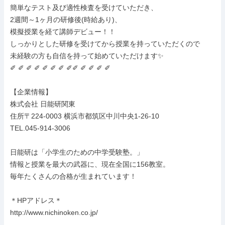
簡単なテスト及び適性検査を受けていただき、

2週間～1ヶ月の研修後(時給あり)、

模擬授業を経て講師デビュー！！

しっかりとした研修を受けてから授業を持っていただくので

未経験の方も自信を持って始めていただけます✨

✐ ✐ ✐ ✐ ✐ ✐ ✐ ✐✐ ✐ ✐ ✐ ✐

【企業情報】

株式会社 日能研関東

住所〒224-0003 横浜市都筑区中川中央1-26-10

TEL.045-914-3006

日能研は「小学生のための中学受験塾。」

情報と授業を最大の武器に、現在全国に156教室。

毎年たくさんの合格が生まれています！

＊HPアドレス＊

http://www.nichinoken.co.jp/
