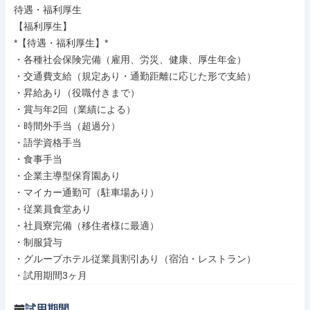
待遇・福利厚生

【福利厚生】

*【待遇・福利厚生】*

・各種社会保険完備（雇用、労災、健康、厚生年金）

・交通費支給（規定あり・通勤距離に応じた形で支給）

・昇給あり（役職付きまで）

・賞与年2回（業績による）

・時間外手当（超過分）

・語学資格手当

・食事手当

・企業主導型保育園あり

・マイカー通勤可（駐車場あり）

・従業員食堂あり

・社員寮完備（移住者様に最適）

・制服貸与

・グループホテル従業員割引あり（宿泊・レストラン）

・試用期間3ヶ月
試用期間