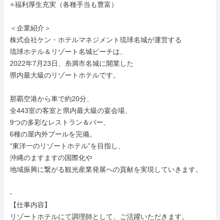
⭐福利厚生充実（各種手当も豊富）

＜企業紹介＞

株式会社ケン・ホテルマネジメント琉球名城が運営する

琉球ホテル＆リゾート名城ビーチは、

2022年7月23日、糸満市名城に開業した

県内最大級のリゾートホテルです。

那覇空港から車で約20分、

全443室の客室と県内最大級の宴会場、

9つの多彩なレストラン＆バー、

6種の屋内外プールを完備。

“東洋一のリゾートホテル”を目指し、

沖縄のますますの国際化や

地域振興に繋がる観光産業発展への貢献を実現していきます。

-

【仕事内容】

リゾートホテルにて調理師として、ご活躍いただきます。
