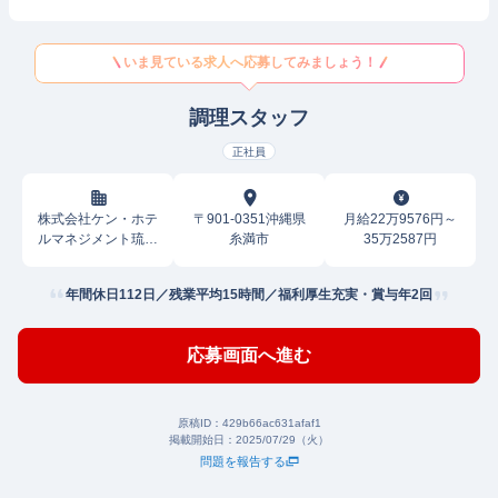
いま見ている求人へ応募してみましょう！
調理スタッフ
正社員
株式会社ケン・ホテ
〒901-0351沖縄県
月給22万9576円～
ルマネジメント琉球
糸満市
35万2587円
名城
年間休日112日／残業平均15時間／福利厚生充実・賞与年2回
応募画面へ進む
原稿ID：
429b66ac631afaf1
掲載開始日：
2025/07/29（火）
問題を報告する