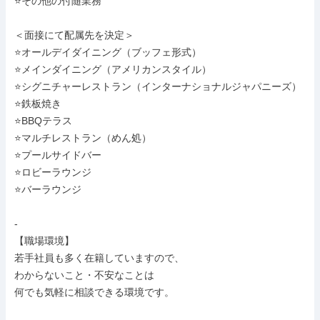
⭐その他の付随業務

＜面接にて配属先を決定＞

⭐オールデイダイニング（ブッフェ形式）

⭐メインダイニング（アメリカンスタイル）

⭐シグニチャーレストラン（インターナショナルジャパニーズ）

⭐鉄板焼き

⭐BBQテラス

⭐マルチレストラン（めん処）

⭐プールサイドバー

⭐ロビーラウンジ

⭐バーラウンジ

-

【職場環境】

若手社員も多く在籍していますので、

わからないこと・不安なことは

何でも気軽に相談できる環境です。
