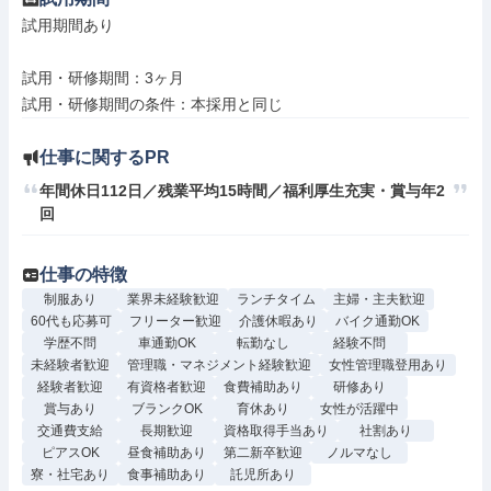
試用期間あり

試用・研修期間：3ヶ月

仕事に関するPR
年間休日112日／残業平均15時間／福利厚生充実・賞与年2
回
仕事の特徴
制服あり
業界未経験歓迎
ランチタイム
主婦・主夫歓迎
60代も応募可
フリーター歓迎
介護休暇あり
バイク通勤OK
学歴不問
車通勤OK
転勤なし
経験不問
未経験者歓迎
管理職・マネジメント経験歓迎
女性管理職登用あり
経験者歓迎
有資格者歓迎
食費補助あり
研修あり
賞与あり
ブランクOK
育休あり
女性が活躍中
交通費支給
長期歓迎
資格取得手当あり
社割あり
ピアスOK
昼食補助あり
第二新卒歓迎
ノルマなし
寮・社宅あり
食事補助あり
託児所あり