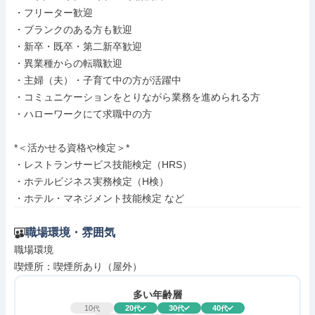
・フリーター歓迎

・ブランクのある方も歓迎

・新卒・既卒・第二新卒歓迎

・異業種からの転職歓迎

・主婦（夫）・子育て中の方が活躍中

・コミュニケーションをとりながら業務を進められる方

・ハローワークにて求職中の方

*＜活かせる資格や検定＞*

・レストランサービス技能検定（HRS）

・ホテルビジネス実務検定（H検）

・ホテル・マネジメント技能検定 など
職場環境・雰囲気
職場環境

喫煙所：喫煙所あり（屋外）
多い年齢層
10
20
30
40
代
代
代
代