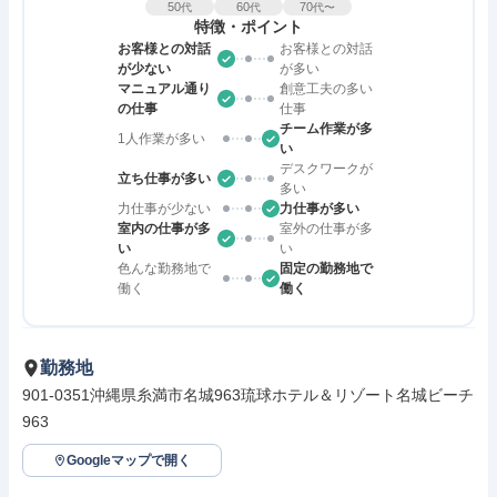
50
60
70
代
代
代〜
特徴・ポイント
お客様との対話
お客様との対話
が少ない
が多い
マニュアル通り
創意工夫の多い
の仕事
仕事
チーム作業が多
1人作業が多い
い
デスクワークが
立ち仕事が多い
多い
力仕事が少ない
力仕事が多い
室内の仕事が多
室外の仕事が多
い
い
色んな勤務地で
固定の勤務地で
働く
働く
勤務地
901-0351沖縄県糸満市名城963琉球ホテル＆リゾート名城ビーチ
963
Googleマップで開く