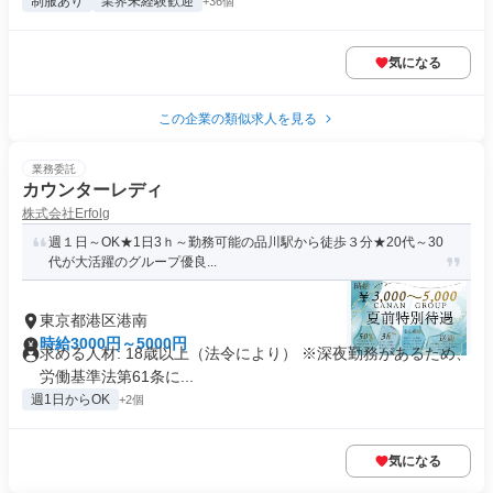
制服あり
業界未経験歓迎
+36個
気になる
この企業の類似求人を見る
業務委託
カウンターレディ
株式会社Erfolg
週１日～OK★1日3ｈ～勤務可能の品川駅から徒歩３分★20代～30
代が大活躍のグループ優良...
東京都港区港南
時給3000円～5000円
求める人材: 18歳以上（法令により） ※深夜勤務があるため、
労働基準法第61条に...
週1日からOK
+2個
気になる