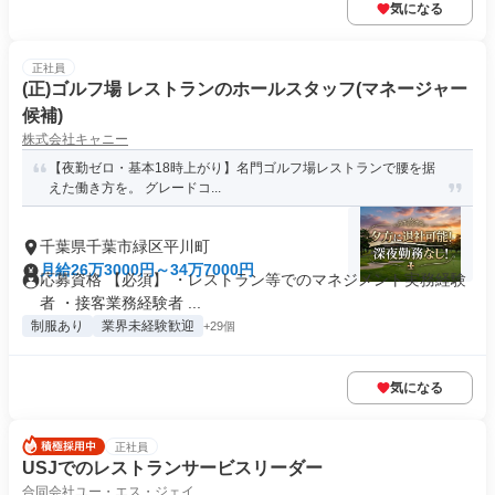
気になる
正社員
(正)ゴルフ場 レストランのホールスタッフ(マネージャー
候補)
株式会社キャニー
【夜勤ゼロ・基本18時上がり】名門ゴルフ場レストランで腰を据
えた働き方を。 グレードコ...
千葉県千葉市緑区平川町
月給26万3000円～34万7000円
応募資格 【必須】 ・レストラン等でのマネジメント実務経験
者 ・接客業務経験者 ...
制服あり
業界未経験歓迎
+29個
気になる
正社員
USJでのレストランサービスリーダー
合同会社ユー・エス・ジェイ