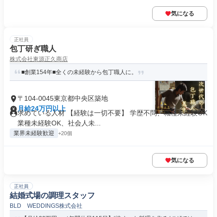
気になる
正社員
包丁研ぎ職人
株式会社東源正久商店
■創業154年■全くの未経験から包丁職人に。
〒104-0045東京都中央区築地
月給24万円以上
求めている人材 【経験は一切不要】 学歴不問、職種未経験OK
業種未経験OK、社会人未...
業界未経験歓迎
+20個
気になる
正社員
結婚式場の調理スタッフ
BLD WEDDINGS株式会社