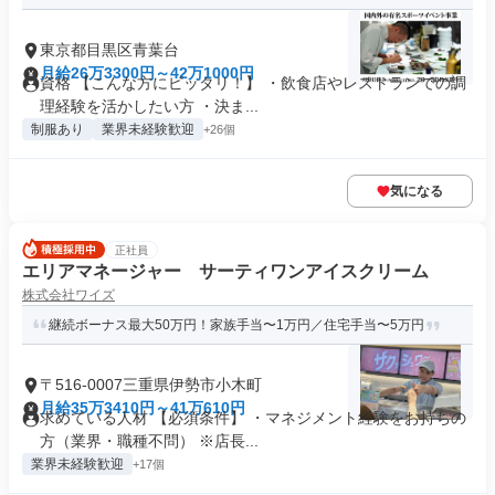
東京都目黒区青葉台
月給26万3300円～42万1000円
資格 【こんな方にピッタリ！】 ・飲食店やレストランでの調
理経験を活かしたい方 ・決ま...
制服あり
業界未経験歓迎
+26個
気になる
正社員
エリアマネージャー サーティワンアイスクリーム
株式会社ワイズ
継続ボーナス最大50万円！家族手当〜1万円／住宅手当〜5万円
〒516-0007三重県伊勢市小木町
月給35万3410円～41万610円
求めている人材 【必須条件】 ・マネジメント経験をお持ちの
方（業界・職種不問） ※店長...
業界未経験歓迎
+17個