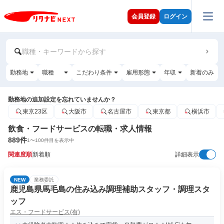
会員登録
ログイン
職種・キーワードから探す
勤務地
職種
こだわり条件
雇用形態
年収
新着のみ
勤務地の追加設定を忘れていませんか？
東京23区
大阪市
名古屋市
東京都
横浜市
飲食・フードサービスの転職・求人情報
889
件
1
〜
100
件目を表示中
関連度順
新着順
詳細表示
NEW
業務委託
鹿児島県馬毛島の住み込み調理補助スタッフ・調理スタ
ッフ
エス・フードサービス(有)