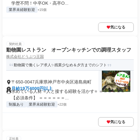
学歴不問！中卒OK・高卒O...
業界未経験歓迎
+15個
気になる
契約社員
動物園レストラン オープンキッチンでの調理スタッフ
株式会社どうぶつ王国
動物園で働くレア求人✨残業少なめ＆夕方までのシフト
〒650-0047兵庫県神戸市中央区港島南町
月給19万4000円以上
求めている人材 ⭐人と接する経験を活かす⭐ ＝＝＝＝＝＝
【必須条件】 ＝＝＝＝＝＝...
制服あり
業界未経験歓迎
+22個
気になる
正社員