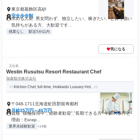
東京都葛飾区高砂
完全歩合制
求める人材: 男女問わず、独立したい、稼ぎたい、と言う強い
気持ちがある方、大歓迎です...
残業なし
駅近5分以内
気になる
正社員
Westin Rusutsu Resort Restaurant Chef
加森観光株式会社
Kitchen Chef, full-time, Hokkaido Luxuary Hot...
〒048-1711北海道虻田郡留寿都村
月給25万円～40万円
資格 "積極採用中","経験者歓迎","長期できる方" 年齢の条件と
理由：Excep...
業界未経験歓迎
+14個