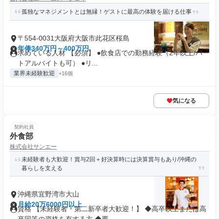
孤独なマネジメントとは無縁！ゲストに最高の体験を届ける仕事
〒554-0031大阪府大阪市此花区桜島
年俸340万円～400万円
求めている人材 【必須】 ●飲食店での勤務経験（2年以上/パー
トアルバイトも可） ●リ...
業界未経験歓迎
+16個
気になる
契約社員
外食部
株式会社サンエー
未経験者も大歓迎！賞与2回＋好決算時には決算賞与もあり/沖縄の
暮らしを支える
沖縄県宜野湾市大山
月給20万6000円以上
資格 【未経験者・第二新卒者大歓迎！】 ◆高卒以上または高