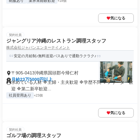
制服あり
業界未経験歓迎
+18個
気になる
契約社員
ジャングリア沖縄のレストラン調理スタッフ
株式会社ジャパンエンターテイメント
安定の月給制♪無料送迎バスありで通勤ラクラク♪
〒905-0413沖縄県国頭郡今帰仁村
月給23万5000円以上
求めている人材 🔷主婦・主夫歓迎 🔷学歴不問 🔷フリーター歓
迎 🔷第二新卒歓迎...
社員登用あり
+23個
気になる
契約社員
ゴルフ場の調理スタッフ