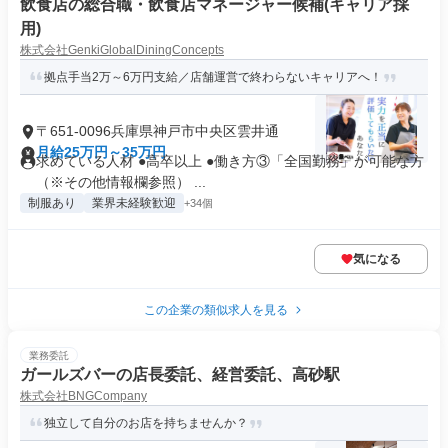
飲食店の総合職・飲食店マネージャー候補(キャリア採
用)
株式会社GenkiGlobalDiningConcepts
拠点手当2万～6万円支給／店舗運営で終わらないキャリアへ！
〒651-0096兵庫県神戸市中央区雲井通
月給25万円～35万円
求めている人材 ●高卒以上 ●働き方③「全国勤務」が可能な方
（※その他情報欄参照） ...
制服あり
業界未経験歓迎
+34個
気になる
この企業の類似求人を見る
業務委託
ガールズバーの店長委託、経営委託、高砂駅
株式会社BNGCompany
独立して自分のお店を持ちませんか？