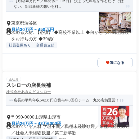
【月給30万円〜／年間休日115日】“決まった料理を作るだけ”では
ない。新郎新婦の想いを料...
東京都渋谷区
月給30万円～450万円
求める人材: 【必須】 ◆高校卒業以上 ◆何かしらの調理経験
をお持ちの方 ◆39歳(...
社員登用あり
交通費支給
気になる
正社員
スシローの店長候補
株式会社あきんどスシロー
店長の平均年収642万円◎賞与年3回◎チーム一丸の店舗運営！
〒990-0000山形県山形市
月給26万円～43万6000円
求めている人材 学歴不問／職種未経験歓迎／業種未経験歓迎
／社会人未経験歓迎／第二新卒歓...