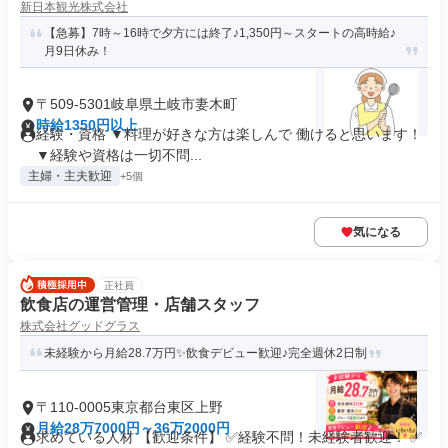
新日本観光株式会社
【急募】7時～16時で夕方には終了♪1,350円～スタートの高時給♪
月9日休み！
〒509-5301岐阜県土岐市妻木町
時給1350円以上
経験・資格 ▼料理が好きな方は楽しんで 働けると思います！
▼経験や資格は一切不問...
主婦・主夫歓迎
+5個
気になる
正社員
飲食店の運営管理・店舗スタッフ
株式会社グッドグラス
未経験から月給28.7万円✨飲食デビュー歓迎♪完全週休2日制
〒110-0005東京都台東区上野
月給28万7000円～36万2000円
求めている人材 【歓迎条件】 ✅経験不問！未経験者歓迎！ ✅