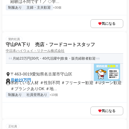
経験は不問です！／ ◇学...
制服あり
主婦・主夫歓迎
+30個
気になる
契約社員
守山PA下り 売店・フードコートスタッフ
中日本ハイウェイ・リテール株式会社
月給23万円|30代・40代活躍中|飲食・販売経験者歓迎
〒463-0019愛知県名古屋市守山区
月給23万円
求めている人材 ＃性別不問 ＃フリーター歓迎 ＃Uターン歓迎
＃ブランクありOK ＃地...
制服あり
社員登用あり
+10個
気になる
正社員