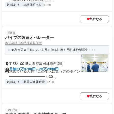
制服あり
介護休暇あり
+10個
気になる
正社員
パイプの製造オペレーター
株式会社日本特殊管製作所
★高待遇★日勤のみ！世界に誇る技術！ 男性多数活躍中！
〒584-0015大阪府富田林市西条町
月給21万9780円～25万2990円
求めている人材 ⭐この求人に合う方のポイント ━━━━━━
━━━━━━━━━━ ✨30...
制服あり
業界未経験歓迎
+25個
気になる
契約社員