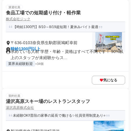
派遣社員
食品工場での短期盛り付け・軽作業
株式会社ジック
【時給1300円】8/10～8/19超短期！夏休みバイト最適
〒636-0103奈良県生駒郡斑鳩町幸前
時給1300円以上
求めている人材 学歴・年齢・資格はすべて不問です！ 90%以
上のスタッフが未経験からス...
業界未経験歓迎
+34個
気になる
契約社員
湯沢高原スキー場のレストランスタッフ
湯沢高原株式会社
未経験OK‼普段の家事の延長で働ける✨社員登用制度あり⭐