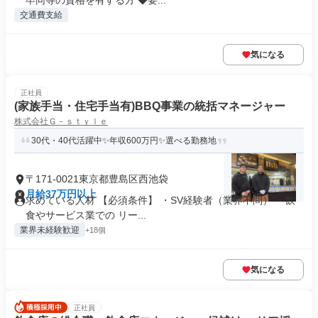
卒同等の資格を有する方 ◆要...
交通費支給
気になる
正社員
(家族手当・住宅手当有)BBQ事業の統括マネージャー
株式会社Ｇ－ｓｔｙｌｅ
30代・40代活躍中✨年収600万円✨選べる勤務地
〒171-0021東京都豊島区西池袋
月給37万円以上
求めている人材 【必須条件】 ・SV経験者（業界不問） ・飲
食やサービス業での リー...
業界未経験歓迎
+18個
気になる
正社員