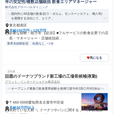
年の安定性/複数店舗統括 飲食エリアマネージャー
株式会社グローバルダイニング
国内外に48店舗の飲食店(ラ・ボエム、モンスーンカフェ、権八等)
を展開する当社にて、エリア...
東京都港区
月給100万円～120万円
必要な経験・能力等 【必須】■フルサービスの飲食企業での店
長・マネージャー・店舗統括経...
業界未経験歓迎
転勤なし
+2個
気になる
正社員
話題のドーナツブランド新工場の工場長候補(夜勤)
グリット・インターナショナル株式会社
オープニング募集◎飲食業界経験を発揮◎賞与年2回◎月9日休み
〒460-0008愛知県名古屋市中区栄
月給30万円以上
求めている人材 ＼ ドーナツやパンに関する ／ ＼事前知識・