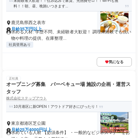
未経験者大歓迎！！住み込みで家賃、光熱費ゼロ！！Wi-Fiも無
料！！朝、昼、晩賄いつきます...
鹿児島県西之表市
月給35万円以上
求める人材: 学歴不問、未経験者大歓迎！ 調理未経験でも洗い
物や料理の提供、在庫整理...
社員登用あり
気になる
正社員
オープニング募集 バーベキュー場 施設の企画・運営ス
タッフ
株式会社ステップアウト
10月港区に新OPEN！アウトドア好きにぴったり！
東京都港区芝公園
月給25万4000円以上
求めている人材 【必須条件】 ・一般的なビジネスマナーをお