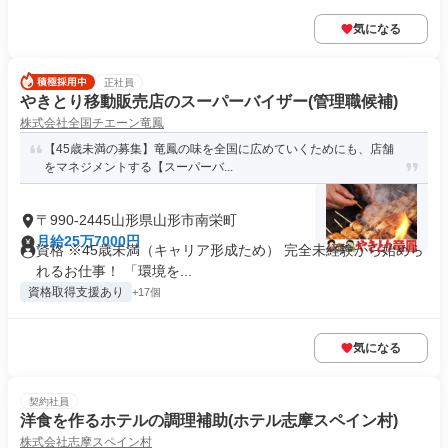
気になる
正社員
やきとり移動販売店のスーパーバイザー(管理職候補)
株式会社全国チエーン竜鳳
【45歳未満の募集】竜鳳の味を全国に広めていくためにも、店舗
をマネジメントする【スーパーバ...
〒990-2445山形県山形市南栄町
月給25万7000円
資格 ※45歳未満（キャリア形成ため） 完全未経験から始めら
れるお仕事！ 「環境を...
資格取得支援あり
+17個
気になる
契約社員
洋食を作るホテルの調理補助(ホテル志摩スペイン村)
株式会社志摩スペイン村