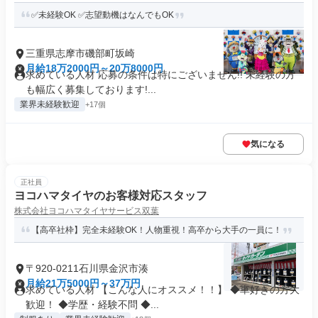
✅未経験OK ✅志望動機はなんでもOK
三重県志摩市磯部町坂崎
月給18万2000円～20万8000円
求めている人材 応募の条件は特にございません!! 未経験の方
も幅広く募集しております!...
業界未経験歓迎
+17個
気になる
正社員
ヨコハマタイヤのお客様対応スタッフ
株式会社ヨコハマタイヤサービス双葉
【高卒社枠】完全未経験OK！人物重視！高卒から大手の一員に！
〒920-0211石川県金沢市湊
月給21万5000円～37万円
求めている人材 【こんな人にオススメ！！】 ◆車好きの方大
歓迎！ ◆学歴・経験不問 ◆...