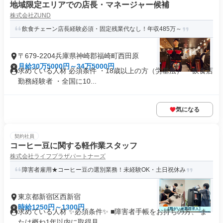
地域限定エリアでの店長・マネージャー候補
株式会社ZUND
飲食チェーン店長経験必須・固定残業代なし！年収485万～
〒679-2204兵庫県神崎郡福崎町西田原
月給30万5000円～34万5000円
求めている人材 必須条件 ・18歳以上の方（労基法） ・飲食店
勤務経験者 ・全国に10...
気になる
契約社員
コーヒー豆に関する軽作業スタッフ
株式会社ライフプラザパートナーズ
障害者雇用★コーヒー豆の選別業務！未経験OK・土日祝休み
東京都新宿区西新宿
時給1250円～1300円
求めている人材 ✨必須条件✨ ■障害者手帳をお持ちの方、 ま
たは概ね1年以内に取得見...