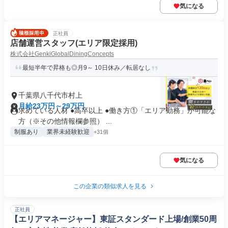
気になる
正社員
店舗運営スタッフ(エリア限定採用)
株式会社GenkiGlobalDiningConcepts
最短半年で昇格も◎月9～ 10日休み／転居なし
千葉県八千代市村上
月給23万円～29万円
求めている人材 ●高卒以上 ●働き方①「エリア勤務」が可能な
方（※その他情報欄参照） ...
制服あり
業界未経験歓迎
+31個
気になる
この企業の類似求人を見る
正社員
【エリアマネージャー】東証スタンダード上場/創業50周