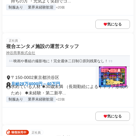
持ちの方 ・元気よく笑顔でコ...
制服あり
業界未経験歓迎
+20個
気になる
正社員
複合エンタメ施設の運営スタッフ
神谷商事株式会社
映画や番組の撮影地に！完全週休二日制◎原則残業なし！
〒150-0002東京都渋谷区
月給28万4000円～40万円
求めている人材 ✱30歳未満 （長期勤続によるキャリア形成の
ため） ✱未経験・第二新卒...
制服あり
業界未経験歓迎
+22個
気になる
正社員