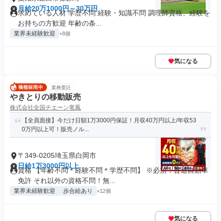
月給20万1000円～30万円
求めている人材 学歴不問 経験・知識不問 調理師資格、経験を
お持ちの方歓迎 年齢の条...
業界未経験歓迎
+8個
気になる
業務委託
やきとりの移動販売
株式会社全国チエーン竜鳳
【全員面接】今だけ日額1万3000円保証！月収40万円以上/年収53
0万円以上可！販売ノル...
〒349-0205埼玉県白岡市
日給1万3000円以上
資格 【年齢不問＊経験不問＊学歴不問】 ※必須：普通自動車
免許 それ以外の資格不問！無...
業界未経験歓迎
歩合給あり
+12個
気になる