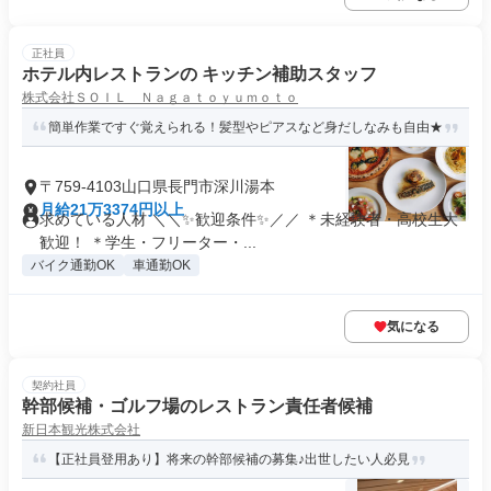
正社員
ホテル内レストランの キッチン補助スタッフ
株式会社ＳＯＩＬ Ｎａｇａｔｏｙｕｍｏｔｏ
簡単作業ですぐ覚えられる！髪型やピアスなど身だしなみも自由★
〒759-4103山口県長門市深川湯本
月給21万3374円以上
求めている人材 ＼＼✨歓迎条件✨／／ ＊未経験者・高校生大
歓迎！ ＊学生・フリーター・...
バイク通勤OK
車通勤OK
気になる
契約社員
幹部候補・ゴルフ場のレストラン責任者候補
新日本観光株式会社
【正社員登用あり】将来の幹部候補の募集♪出世したい人必見