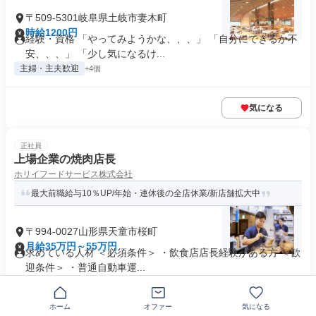
〒509-5301岐阜県土岐市妻木町
時給1200円
経験・資格 「やってみようかな、、、」 「自分にできるか不
安、、、」 「少し気になるけ...
主婦・主夫歓迎
+4個
気になる
正社員
上場企業の焼肉店長
ホリイフードサービス株式会社
最大前職給与10％UP/年始・連休後の全店休業/新店舗拡大中
〒994-0027山形県天童市桜町
月給35万円～55万円
求めている人材 ＜必須条件＞ ・飲食店店長経験がある方 ＜歓
迎条件＞ ・普通自動車運...
フリーター歓迎
+12個
ホーム
オファー
気になる