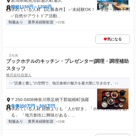
新潟県南魚沼郡湯沢町湯沢
時給1150円～1200円
求めている人材 【応募条件】 ✅未経験OK！ ✅学歴・経験不問
✅自然やアウトドア活動...
制服あり
業界未経験歓迎
+22個
気になる
正社員
ブックホテルのキッチン・プレゼンター|調理・調理補助
スタッフ
株式会社自遊人
“読書と癒し”の空間で、地元食材の魅力を最大限に引き出す。
〒250-0408神奈川県足柄下郡箱根町強羅
年俸350万円～500万円
求めている人材 経験よりも「人が好き」「ホテルに興味があ
る」 「地方創生に興味がある」...
制服あり
業界未経験歓迎
+15個