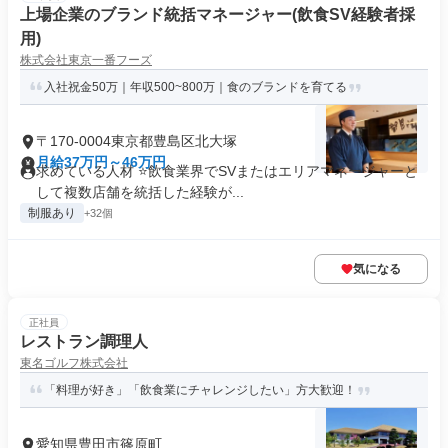
上場企業のブランド統括マネージャー(飲食SV経験者採
用)
株式会社東京一番フーズ
入社祝金50万｜年収500~800万｜食のブランドを育てる
〒170-0004東京都豊島区北大塚
月給37万円～46万円
求めている人材 ⭐飲食業界でSVまたはエリアマネージャーと
して複数店舗を統括した経験が...
制服あり
+32個
気になる
正社員
レストラン調理人
東名ゴルフ株式会社
「料理が好き」「飲食業にチャレンジしたい」方大歓迎！
愛知県豊田市篠原町