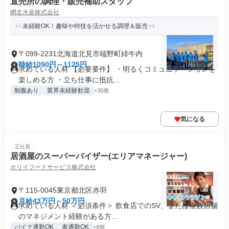
直売所の調理・販売補助スタッフ
網走水産株式会社
未経験OK！趣味や特技を活かせる調理＆販売
〒099-2231北海道北見市端野町緋牛内
時給1090円～1125円
求めている人材 【必要要件】 ・明るくコミュニケーションを
楽しめる方 ・立ち仕事に抵抗...
制服あり
業界未経験歓迎
+35個
気になる
正社員
居酒屋のスーパーバイザー(エリアマネージャー)
ホリイフードサービス株式会社
〒115-0045東京都北区赤羽
月給43万円～50万円
求めている人材 ＜必須条件＞ 飲食店でのSV、または複数店舗
のマネジメント経験がある方...
バイク通勤OK
車通勤OK
+9個