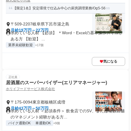
株式会社小川屋
【限定1名】安定環境で仕込み中心の厨房調理業務/OgS-S6
〒509-2207岐阜県下呂市湯之島
月給19万円～22万円
求めている人材 【必須】 ＊Word・Excelの基本操作スキルが
ある方 【歓迎】 ...
業界未経験歓迎
+17個
気になる
正社員
居酒屋のスーパーバイザー(エリアマネージャー)
ホリイフードサービス株式会社
〒175-0094東京都板橋区成増
月給43万円～50万円
求めている人材 ＜必須条件＞ 飲食店でのSV、または複数店舗
のマネジメント経験がある方...
バイク通勤OK
車通勤OK
+9個