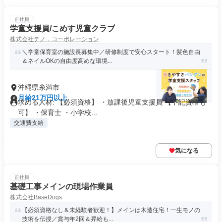
正社員
学童支援員/こめす児童クラブ
株式会社テノ．コーポレーション
＼学童保育室の施設長募集中／研修制度で安心スタート！髪色自由
＆ネイルOKの自由度高めな環境...
沖縄県糸満市
月給21万円以上
求める人材: 【必須資格】 ・放課後児童支援員 【下記資格も
可】 ・保育士 ・小学校...
交通費支給
気になる
正社員
基礎工事メインの現場作業員
株式会社BaseDogs
【必須資格なし＆未経験者歓迎！】メインは木造住宅！一生モノの
技術を伝授／賞与年2回＆昇給も...