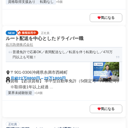
資格取得支援あり
転勤なし
+5個
気になる
NEW
正社員
ルート配送を中心としたドライバー職
佐川急便株式会社
普通免許で応募OK／夜間配送なし／転居を伴う転勤なし／470万
円以上も可能！
〒901-0306沖縄県糸満市西崎町
月給22万8800円～29万1800円
資格 【必須資格】 準中型自動車免許（5t限定可・AT限定可）
※取得後1年以上経過 ...
業界未経験歓迎
+14個
気になる
正社員