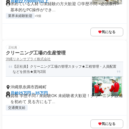
月給22万9000円以上
求めている人材 ◎未経験の方大歓迎 ◎学歴不問 <必須条件>
基本的なPC操作ができ...
業界未経験歓迎
+9個
気になる
正社員
クリーニング工場の生産管理
沖縄リネンサプライ株式会社
【正社員】クリーニング工場の管理スタッフ★工程管理・人員配置
などを担当★賞与2回
沖縄県糸満市西崎町
月給25万円～35万円
資格 学歴不問 / 未経験OK 未経験者大歓迎！クリーニング設備
を初めて 見る方にも丁...
交通費支給
気になる