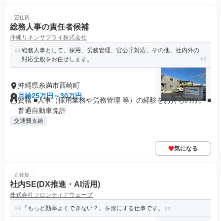
正社員
総務人事の責任者候補
沖縄リネンサプライ株式会社
総務人事として、採用、労務管理、官公庁対応、その他、社内外の
対応全般をお任せします。
沖縄県糸満市西崎町
月給25万円～30万円
資格 ■人事（採用業務や労務管理 等）の経験をお持ちの方。 ■
普通自動車免許
交通費支給
気になる
正社員
社内SE(DX推進・AI活用)
株式会社フロンティアウェーブ
「もっと効率よくできない？」を形にする仕事です。