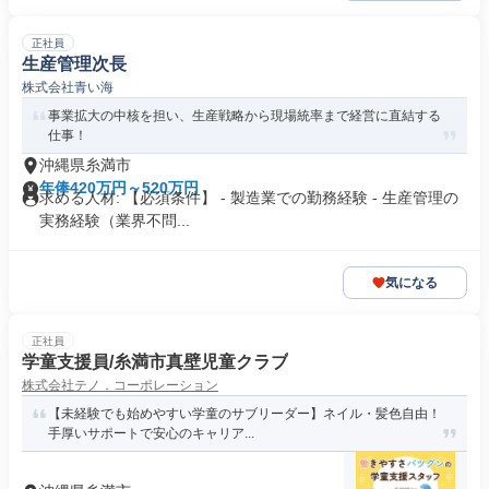
正社員
生産管理次長
株式会社青い海
事業拡大の中核を担い、生産戦略から現場統率まで経営に直結する
仕事！
沖縄県糸満市
年俸420万円～520万円
求める人材: 【必須条件】 - 製造業での勤務経験 - 生産管理の
実務経験（業界不問...
気になる
正社員
学童支援員/糸満市真壁児童クラブ
株式会社テノ．コーポレーション
【未経験でも始めやすい学童のサブリーダー】ネイル・髪色自由！
手厚いサポートで安心のキャリア...