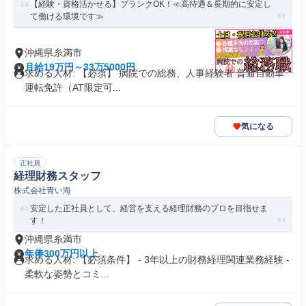
【経験・資格活かせる】ブランクOK！≪高待遇＆長期的に安定し
て働ける環境です≫
沖縄県糸満市
月給19万円～33万5000円
求める人材: 【必須】 病院での総務、人事経験者 普通自動車
運転免許（AT限定可...
気になる
正社員
経理財務スタッフ
株式会社青い海
安定した正社員として、経営を支える経理財務のプロを目指せま
す！
沖縄県糸満市
年俸300万円以上
求める人材: 【必須条件】 - 3年以上の財務経理関連業務経験 -
柔軟な姿勢とコミ...