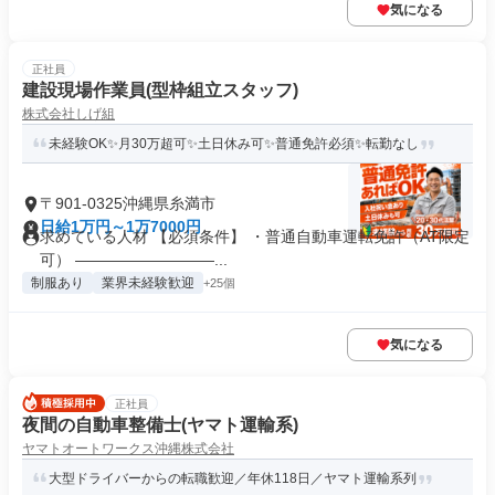
気になる
正社員
建設現場作業員(型枠組立スタッフ)
株式会社しげ組
未経験OK✨月30万超可✨土日休み可✨普通免許必須✨転勤なし
〒901-0325沖縄県糸満市
日給1万円～1万7000円
求めている人材 【必須条件】 ・普通自動車運転免許（AT限定
可） ―――――――――...
制服あり
業界未経験歓迎
+25個
気になる
正社員
夜間の自動車整備士(ヤマト運輸系)
ヤマトオートワークス沖縄株式会社
大型ドライバーからの転職歓迎／年休118日／ヤマト運輸系列