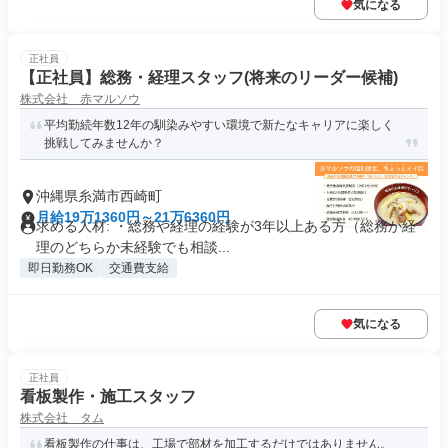
気になる
正社員
【正社員】総務・経理スタッフ(将来のリーダー候補)
株式会社 赤マルソウ
平均勤続年数12年の馴染みやすい環境で新たなキャリアに楽しく
挑戦してみませんか？
沖縄県糸満市西崎町
月給19万1360円～21万6360円
求める人材: ・総務や経理の経験が3年以上ある方（総務か経
理のどちらか未経験でも相談...
即日勤務OK
交通費支給
気になる
正社員
看板製作・施工スタッフ
株式会社 タム
看板製作の仕事は、工場で部材を加工するだけではありません。