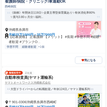
看護師/病院・クリニック/車通勤OK
西崎病院
《病棟》年間休日119日✨企業主導型保育園あり✨有休消化率80%
✨賞与3.80ヶ月分✨福利...
沖縄県糸満市
月給25万1000円～35万7000円
【応募資格】 正看護師 【メリット】 #長期 #学歴不問 #経験
者歓迎 #ブランクO...
学歴不問
経験者歓迎
+1個
気になる
正社員
自動車検査員(ヤマト運輸系)
ヤマトオートワークス沖縄株式会社
大型ドライバーからの転職歓迎／年休124日／ヤマト運輸系列
〒901-0306沖縄県糸満市西崎町