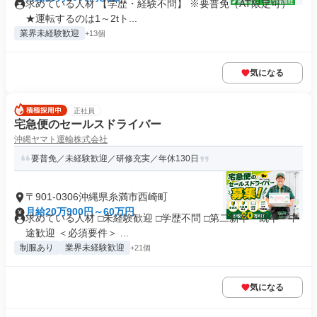
求めている人材 【学歴・経験不問】 ※要普免（AT限定可）
★運転するのは1～2tト...
業界未経験歓迎
+13個
気になる
正社員
宅急便のセールスドライバー
沖縄ヤマト運輸株式会社
要普免／未経験歓迎／研修充実／年休130日
〒901-0306沖縄県糸満市西崎町
月給20万900円～60万円
求めている人材 □未経験歓迎 □学歴不問 □第二新卒・既卒・中
途歓迎 ＜必須要件＞ ...
制服あり
業界未経験歓迎
+21個
気になる