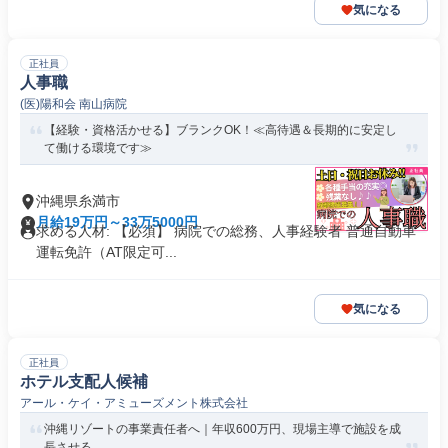
気になる
正社員
人事職
(医)陽和会 南山病院
【経験・資格活かせる】ブランクOK！≪高待遇＆長期的に安定し
て働ける環境です≫
沖縄県糸満市
月給19万円～33万5000円
求める人材: 【必須】 病院での総務、人事経験者 普通自動車
運転免許（AT限定可...
気になる
正社員
ホテル支配人候補
アール・ケイ・アミューズメント株式会社
沖縄リゾートの事業責任者へ｜年収600万円、現場主導で施設を成
長させる