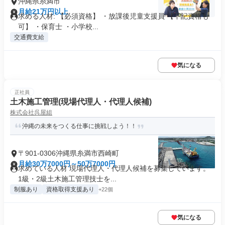
沖縄県糸満市
月給21万円以上
求める人材: 【必須資格】 ・放課後児童支援員 【下記資格も
可】 ・保育士 ・小学校...
交通費支給
気になる
正社員
土木施工管理(現場代理人・代理人候補)
株式会社呉屋組
沖縄の未来をつくる仕事に挑戦しよう！！
〒901-0306沖縄県糸満市西崎町
月給30万7000円～50万7000円
求めている人材 現場代理人・代理人候補を募集しています。
1級・2級土木施工管理技士を...
制服あり
資格取得支援あり
+22個
気になる