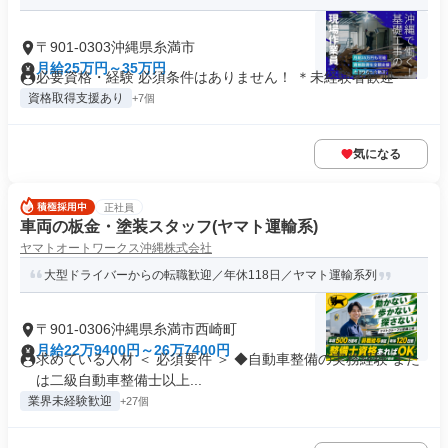
〒901-0303沖縄県糸満市
月給25万円～35万円
必要資格・経験 必須条件はありません！ ＊未経験者歓迎
資格取得支援あり
+7個
気になる
正社員
車両の板金・塗装スタッフ(ヤマト運輸系)
ヤマトオートワークス沖縄株式会社
大型ドライバーからの転職歓迎／年休118日／ヤマト運輸系列
〒901-0306沖縄県糸満市西崎町
月給22万9400円～26万7400円
求めている人材 ＜ 必須要件 ＞ ◆自動車整備の実務経験 また
は二級自動車整備士以上...
業界未経験歓迎
+27個