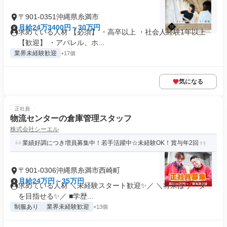
〒901-0351沖縄県糸満市
月給24万3400円～30万円
求めている人材 【必須】 ・高卒以上 ・社会人経験1年以上
【歓迎】 ・アパレル、ホ...
業界未経験歓迎
+17個
気になる
正社員
物流センターの倉庫管理スタッフ
株式会社シーエル
業績好調につき増員募集中！若手活躍中☆未経験OK！賞与年2回
〒901-0306沖縄県糸満市西崎町
月給24万円～35万円
求めている人材 ＼未経験スタート歓迎✨／ ＼将来はリーダー
を目指せる✨／ ■学歴...
制服あり
業界未経験歓迎
+13個