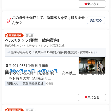
気になる
この条件を保存して、新着求人を受け取りませ
受け取る
んか？
正社員
ベルスタッフ(客室・館内案内)
株式会社ケン・ホテルマネジメント琉球名城
語学が活かせる！残業平均15時間／福利厚生充実・賞与年2回
〒901-0351沖縄県糸満市
月給22万1576円～34万1475円
求めている人材 *【応募条件】* ・高卒以上 ・自動車運転免許
をお持ちの方（AT限定可...
制服あり
業界未経験歓迎
+35個
気になる
正社員