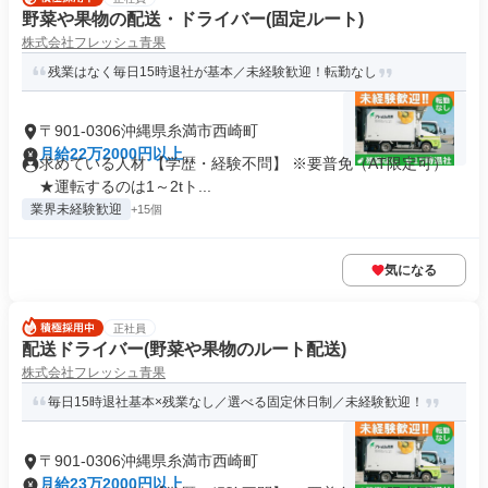
野菜や果物の配送・ドライバー(固定ルート)
株式会社フレッシュ青果
残業はなく毎日15時退社が基本／未経験歓迎！転勤なし
〒901-0306沖縄県糸満市西崎町
月給22万2000円以上
求めている人材 【学歴・経験不問】 ※要普免（AT限定可）
★運転するのは1～2tト...
業界未経験歓迎
+15個
気になる
正社員
配送ドライバー(野菜や果物のルート配送)
株式会社フレッシュ青果
毎日15時退社基本×残業なし／選べる固定休日制／未経験歓迎！
〒901-0306沖縄県糸満市西崎町
月給23万2000円以上