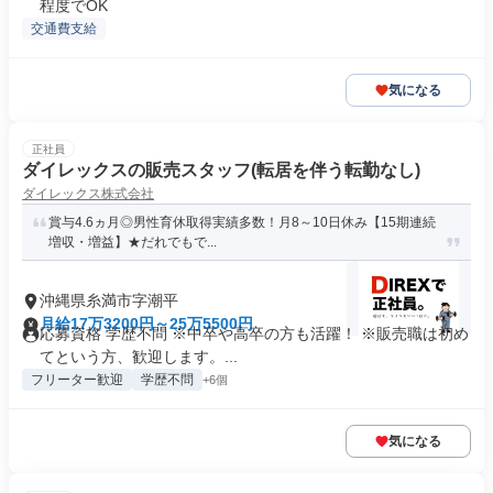
程度でOK
交通費支給
気になる
正社員
ダイレックスの販売スタッフ(転居を伴う転勤なし)
ダイレックス株式会社
賞与4.6ヵ月◎男性育休取得実績多数！月8～10日休み【15期連続
増収・増益】★だれでもで...
沖縄県糸満市字潮平
月給17万3200円～25万5500円
応募資格 学歴不問 ※中卒や高卒の方も活躍！ ※販売職は初め
てという方、歓迎します。...
フリーター歓迎
学歴不問
+6個
気になる