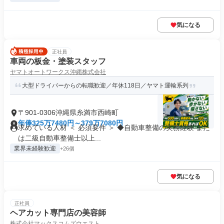
気になる
正社員
車両の板金・塗装スタッフ
ヤマトオートワークス沖縄株式会社
大型ドライバーからの転職歓迎／年休118日／ヤマト運輸系列
〒901-0306沖縄県糸満市西崎町
年俸325万7480円～379万7080円
求めている人材 ＜ 必須要件 ＞ ◆自動車整備の実務経験 また
は二級自動車整備士以上...
業界未経験歓迎
+26個
気になる
正社員
ヘアカット専門店の美容師
株式会社マックスコムズウエスト