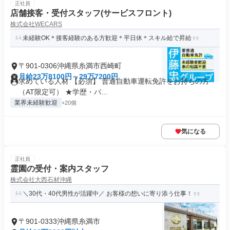
正社員
店舗接客・受付スタッフ(サービスフロント)
株式会社WECARS
未経験OK＊接客経験のある方歓迎＊平日休＊スキル給で昇給
〒901-0306沖縄県糸満市西崎町
月給23万8100円～29万7200円
求めている人材 【必須】 普通自動車運転免許をお持ちの方
（AT限定可） ★学歴・パ...
業界未経験歓迎
+20個
気になる
正社員
霊園の受付・案内スタッフ
株式会社大西石材沖縄
＼30代・40代男性が活躍中／ お客様の想いに寄り添う仕事！
〒901-0333沖縄県糸満市