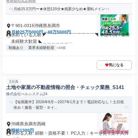
有限会社丸正開発
月給25.5万円〜★休憩120分★残業少なめ★運転メイン
〒901-0315沖縄県糸満市
月給25万5000円～48万5000円
求めている人材 ◤￣￣￣￣￣￣￣￣￣￣￣◥ 学歴不問！業界
未経験大歓迎 ◣＿＿＿＿＿＿...
制服あり
業界未経験歓迎
+34個
気になる
正社員
土地や家屋の不動産情報の照合・チェック業務_S141
株式会社べルシステム24
【短期案件】2026年9月～2027年1月まで！電話対応なし！土日祝
休み！服装・髪型・ネイ...
沖縄県糸満市西崎
時給1300円
求める人材: ​経験・資格不要！ PC入力：キーを見て文字入力