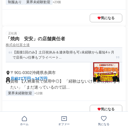
制服あり
業界未経験歓迎
+23個
気になる
正社員
「焼肉 安安」の店舗責任者
株式会社富士達
【面接1回のみ】土日祝休み＆連休取得も可♪未経験から最短4ヶ月
で店長へ♪仕事もプライベート...
〒901-0302沖縄県糸満市
月給27万円～34万円
資格 【人柄重視で採用中◎】 「経験はないけど正社員になり
たい」「まだ迷っているので話...
業界未経験歓迎
+12個
気になる
ホーム
オファー
気になる
正社員