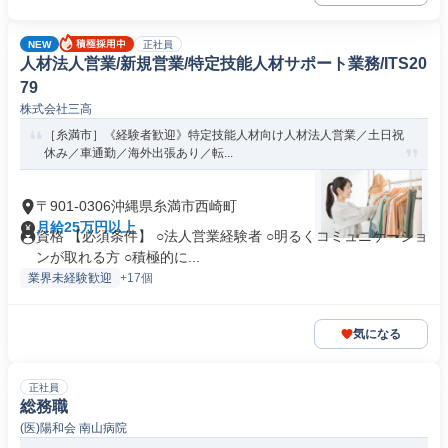
NEW
正社員
人材法人営業/新規営業/特定技能人材サポート業務/ITS20
79
株式会社三高
［糸満市］《経験者歓迎》特定技能人材向け人材法人営業／土日祝
休み／車通勤／海外出張あり／転...
〒901-0306沖縄県糸満市西崎町
月給25万円以上
資格 【必須条件】 ○法人営業経験者 ○明るくコミュニケーショ
ンが取れる方 ○積極的に...
業界未経験歓迎
+17個
気になる
正社員
総務職
(医)陽和会 南山病院