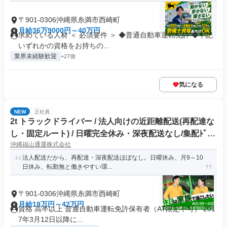
〒901-0306沖縄県糸満市西崎町
月給36万9000円～40万円
求めている人材 ＜ 必須要件 ＞ ◆普通自動車運転免許 ◆下記
いずれかの資格をお持ちの...
業界未経験歓迎
+27個
気になる
NEW
正社員
2t トラックドライバー / 法人向けの近距離配送(再配達な
し・固定ルート) / 日曜完全休み・深夜配送なし/集配ﾄﾞﾗｲ
沖縄福山通運株式会社
ﾊﾞｰ2t(正社員)
法人配送だから、再配達・深夜配送ほぼなし。日曜休み、月9～10
日休み、転勤無と働きやすい環...
〒901-0306沖縄県糸満市西崎町
月給19万円～42万円
資格 高卒以上 普通自動車運転免許保有者（AT限定不可） 201
7年3月12日以降に...