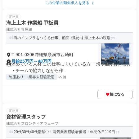
この企業の類似求人を見る
正社員
海上土木 作業船 甲板員
株式会社呉屋組
海のインフラをつくる仕事。船団で動かす海上土木の現場
〒901-0306沖縄県糸満市西崎町
月給25万円～48万円
求めている人材 この仕事に向いている方 ・海や船が好きな方
・チームで協力しながら作...
制服あり
業界未経験歓迎
+27個
気になる
正社員
資材管理スタッフ
株式会社フロンティアウェーブ
20代30代40代活躍中！電気業界経験者優遇！年間休日119日