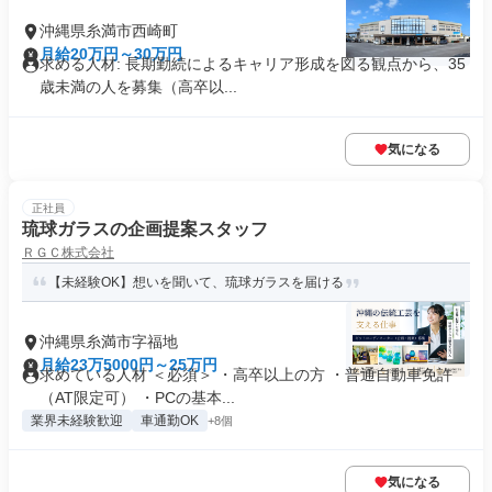
沖縄県糸満市西崎町
月給20万円～30万円
求める人材: 長期勤続によるキャリア形成を図る観点から、35
歳未満の人を募集（高卒以...
気になる
正社員
琉球ガラスの企画提案スタッフ
ＲＧＣ株式会社
【未経験OK】想いを聞いて、琉球ガラスを届ける
沖縄県糸満市字福地
月給23万5000円～25万円
求めている人材 ＜必須＞ ・高卒以上の方 ・普通自動車免許
（AT限定可） ・PCの基本...
業界未経験歓迎
車通勤OK
+8個
気になる