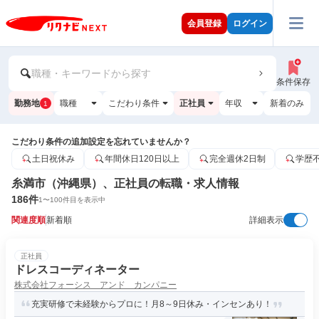
会員登録
ログイン
職種・キーワードから探す
条件保存
勤務地
職種
こだわり条件
正社員
年収
新着のみ
1
こだわり条件の追加設定を忘れていませんか？
土日祝休み
年間休日120日以上
完全週休2日制
学歴
糸満市（沖縄県）、正社員の転職・求人情報
186
件
1
〜
100
件目を表示中
関連度順
新着順
詳細表示
正社員
ドレスコーディネーター
株式会社フォーシス アンド カンパニー
充実研修で未経験からプロに！月8～9日休み・インセンあり！