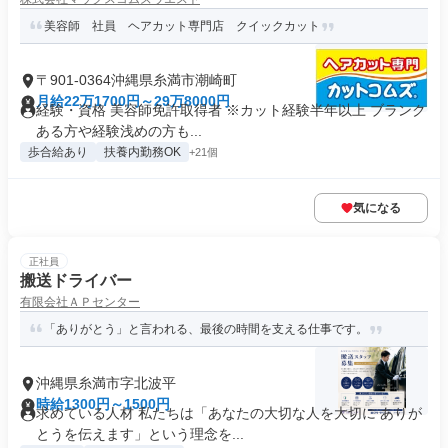
美容師 社員 ヘアカット専門店 クイックカット
〒901-0364沖縄県糸満市潮崎町
月給22万1700円～29万8000円
経験・資格 美容師免許取得者 ※カット経験半年以上 ブランク
ある方や経験浅めの方も...
歩合給あり
扶養内勤務OK
+21個
気になる
正社員
搬送ドライバー
有限会社ＡＰセンター
「ありがとう」と言われる、最後の時間を支える仕事です。
沖縄県糸満市字北波平
時給1300円～1500円
求めている人材 私たちは「あなたの大切な人を大切に ありが
とうを伝えます」という理念を...