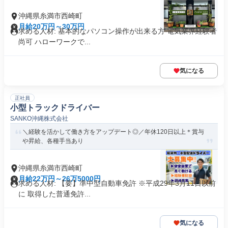
沖縄県糸満市西崎町
月給20万円～30万円
求める人材: 基本的なパソコン操作が出来る方 電気業界経験者
尚可 ハローワークで...
気になる
正社員
小型トラックドライバー
SANKO沖縄株式会社
＼経験を活かして働き方をアップデート◎／年休120日以上＊賞与
や昇給、各種手当あり
沖縄県糸満市西崎町
月給22万円～26万5000円
求める人材: 【要】準中型自動車免許 ※平成29年3月11日以前
に 取得した普通免許...
気になる