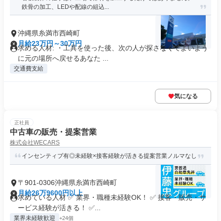
鉄骨の加工、LEDや配線の組込...
沖縄県糸満市西崎町
月給23万円～30万円
求める人材: ・工具を使った後、次の人が探さなくてよいよう
に元の場所へ戻せるあなた ...
交通費支給
気になる
正社員
中古車の販売・提案営業
株式会社WECARS
インセンティブ有◎未経験×接客経験が活きる提案営業ノルマなし
〒901-0306沖縄県糸満市西崎町
月給26万9600円以上
求めている人材 ✅ 業界・職種未経験OK！ ✅ 接客・販売・サ
ービス経験が活きる！ ✅...
業界未経験歓迎
+24個