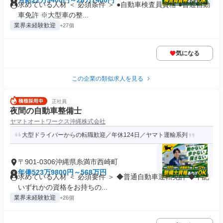
月給22万9400円～26万7400円
求めている人材 ＜ 必須条件 ＞ ●自動車検査員資格 ●普通自動
車免許 ※大型車の整...
業界未経験歓迎
+27個
気になる
この企業の類似求人を見る
正社員
夜間の自動車整備士
ヤマトオートワークス沖縄株式会社
大型ドライバーからの転職歓迎／年休124日／ヤマト運輸系列
〒901-0306沖縄県糸満市西崎町
年俸523万9800円～568万円
求めている人材 ＜ 必須要件 ＞ ◆普通自動車運転免許 ◆下記
いずれかの資格をお持ちの...
業界未経験歓迎
+26個