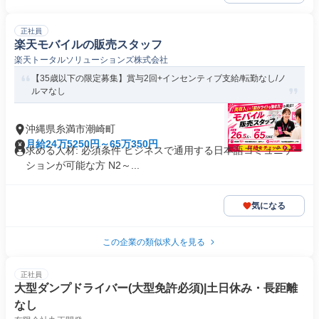
正社員
楽天モバイルの販売スタッフ
楽天トータルソリューションズ株式会社
【35歳以下の限定募集】賞与2回+インセンティブ支給/転勤なし/ノ
ルマなし
沖縄県糸満市潮崎町
月給24万5250円～65万350円
求める人材: 必須条件 ビジネスで通用する日本語コミュニケー
ションが可能な方 N2～...
気になる
この企業の類似求人を見る
正社員
大型ダンプドライバー(大型免許必須)|土日休み・長距離
なし