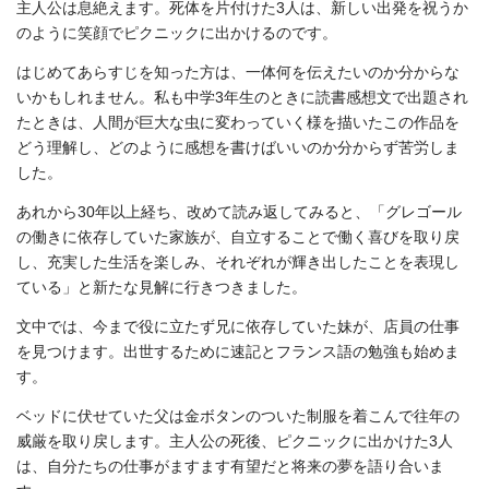
主人公は息絶えます。死体を片付けた3人は、新しい出発を祝うか
のように笑顔でピクニックに出かけるのです。
はじめてあらすじを知った方は、一体何を伝えたいのか分からな
いかもしれません。私も中学3年生のときに読書感想文で出題され
たときは、人間が巨大な虫に変わっていく様を描いたこの作品を
どう理解し、どのように感想を書けばいいのか分からず苦労しま
した。
あれから30年以上経ち、改めて読み返してみると、「グレゴール
の働きに依存していた家族が、自立することで働く喜びを取り戻
し、充実した生活を楽しみ、それぞれが輝き出したことを表現し
ている」と新たな見解に行きつきました。
文中では、今まで役に立たず兄に依存していた妹が、店員の仕事
を見つけます。出世するために速記とフランス語の勉強も始めま
す。
ベッドに伏せていた父は金ボタンのついた制服を着こんで往年の
威厳を取り戻します。主人公の死後、ピクニックに出かけた3人
は、自分たちの仕事がますます有望だと将来の夢を語り合いま