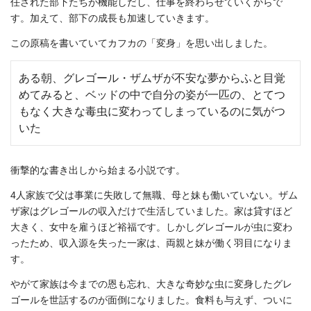
任された部下たちが機能しだし、仕事を終わらせていくからで
す。加えて、部下の成長も加速していきます。
この原稿を書いていてカフカの「変身」を思い出しました。
ある朝、グレゴール・ザムザが不安な夢からふと目覚
めてみると、ベッドの中で自分の姿が一匹の、とてつ
もなく大きな毒虫に変わってしまっているのに気がつ
いた
衝撃的な書き出しから始まる小説です。
4人家族で父は事業に失敗して無職、母と妹も働いていない。ザム
ザ家はグレゴールの収入だけで生活していました。家は貸すほど
大きく、女中を雇うほど裕福です。しかしグレゴールが虫に変わ
ったため、収入源を失った一家は、両親と妹が働く羽目になりま
す。
やがて家族は今までの恩も忘れ、大きな奇妙な虫に変身したグレ
ゴールを世話するのが面倒になりました。食料も与えず、ついに