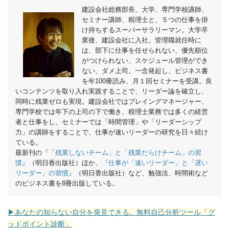
建設会社総務部長、大学、専門学校講師、
セミナー講師、税理士と、５つの仕事を掛
け持ちするスーパーサラリーマン。
大学卒
業後、建設会社に入社。管理職就任時に
は、部下に仕事を任せられない、優先順位
がつけられない、スケジュール管理ができ
ない、ダメ上司。一念発起し、ビジネス書
を年100冊読み、月１回セミナーを受講。良
いコンテンツを取り入れ実践することで、リーダー論を確立し、
同時に残業ゼロも実現。建設会社ではプレイングマネージャー、
専門学校では年下の上司の下で働き、税理士業務では多くの経営
者と仕事をし、セミナーでは「時間管理」や「リーダーシップ
力」の講師をすることで、仕事が速いリーダーの研究を日々続け
ている。
最新刊の
『「残業しないチーム」と「残業だらけチーム」の習
慣』
（明日香出版社）ほか、
『仕事が「速いリーダー」と「遅い
リーダー」の習慣』
（明日香出版社）など、勉強法、時間術など
のビジネス書を8冊出版している。
▶あなたの知らない自分を発見できる。無料自己分析ツール「グ
ッドポイント診断」