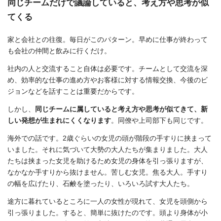
同じチームだけで議論していると、考え方や思考が似
てくる
家と会社との往復。毎日がこのパターン。早めに仕事が終わって
も会社の仲間と飲みに行くだけ。
社内の人と交流すること自体は必要です。チームとして交流を深
め、効率的な仕事の進め方やお客様に対する情報交換、今後のビ
ジョンなどを話すことは重要だからです。
しかし、
同じチームに属していると考え方や思考が似てきて、新
しい発想が生まれにくくなります
。同僚や上司部下も同じです。
海外での話です。2歳ぐらいの女児の頭が階段の手すりに挟まって
いました。それに気づいて大勢の大人たちが集まりました。大人
たちは挟まった女児を助けるため女児の身体を引っ張りますが、
なかなか手すりから抜けません。苦しむ女児。焦る大人。手すり
の幅を広げたり、石鹸を塗ったり、いろいろ試す大人たち。
途方に暮れているところに一人の女性が現れて、女児を頭側から
引っ張りました。すると、簡単に抜けたのです。頭より身体が小