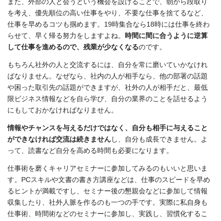
また、外部の人と会うという機会を設けることで、朝から段取り
を考え、優先順位の高い仕事をやり、不要な仕事を捨てるなど、
仕事を早めるコツも掴めます。19時集合なら18時には仕事を終わ
らせて、早く帰る努力をしますよね。
時間に間に合うように逆算
して仕事を進めるので、残業が少なくなる
のです。
もちろん社外の人と交流するには、自分を常に磨いていかなけれ
ばなりません。なぜなら、社内の人が相手なら、他の部署の話題
や困った取引先の話題ができますが、社外の人が相手だと、最低
限ビジネス情報などを自ら学び、自分の業界のことを話せるよう
にもしておかなければなりません。
情報やチャンスを与えるだけではなく、自分も相手に与えること
ができなければ交流は続きません
し、自分も成長できません。よ
って、読書など自分を高める時間も必要になります。
仕事術を磨くキャリアセミナーに参加してみるのもいいと思いま
す。PCスキルや文書の書き方講座などは、仕事のスピードを早め
るヒントが満載ですし、セミナー後の懇親会などに参加して情報
収集したり、社外人脈を作るのも一つの手です。実際に私自身も
仕事術、時間術などのセミナーに参加し、実践し、習慣化するこ