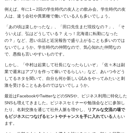
例えば、年に1～2回の学生時代の友人との飲み会。学生時代の友
人は、違う会社や異業種で働いている人も多いでしょう。
「あの頃は楽しかったな」、「田口先生まだ現役なの？」、「そ
ういえば、弘はどうしている？ えっ！北海道に転勤になった
の？」など、思い出話と近況報告で盛り上がることも多いのでは
ないでしょうか。学生時代の仲間なので、気心知れた仲間なの
で、愚痴も言いやすいものです。
しかし、「中村は起業して社長になったらしいぞ」「佐々木は副
業で週末はアプリを作って稼いでるらしい」など、あいつ今どう
してるネタを聞いて、自分も何か新しい試みをやってみたいと刺
激を受けることもあるのではないでしょうか。
最近はFacebookやTwitterなどのSNSや、ビジネス利用に特化した
SNSも増えてきました。ビジネスセミナーや勉強会などに参加し
たり、名刺交換を通じて社外人脈を増やし、
リアルな交流の場で
もビジネスにつなげるヒントやチャンスを手に入れている
人もい
ます。