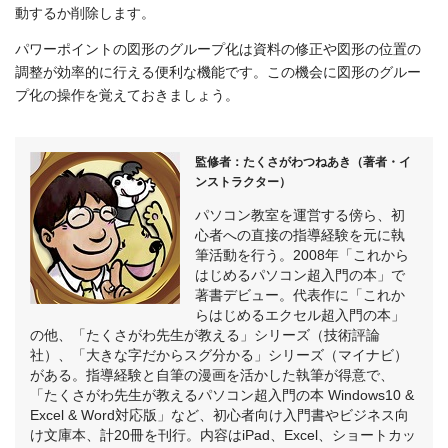
動するか削除します。
パワーポイントの図形のグループ化は資料の修正や図形の位置の
調整が効率的に行える便利な機能です。この機会に図形のグルー
プ化の操作を覚えておきましょう。
監修者：たくさがわつねあき（著者・イ
ンストラクター）
パソコン教室を運営する傍ら、初
心者への直接の指導経験を元に執
筆活動を行う。2008年「これから
はじめるパソコン超入門の本」で
著書デビュー。代表作に「これか
らはじめるエクセル超入門の本」
の他、「たくさがわ先生が教える」シリーズ（技術評論
社）、「大きな字だからスグ分かる」シリーズ（マイナビ）
がある。指導経験と自筆の漫画を活かした執筆が得意で、
「たくさがわ先生が教えるパソコン超入門の本 Windows10 &
Excel & Word対応版」など、初心者向け入門書やビジネス向
け文庫本、計20冊を刊行。内容はiPad、Excel、ショートカッ