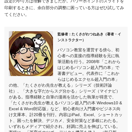
設定のやり方は理解できましたか。パワーポイントのスライドを
印刷するときに、余白部分の調整に困っている方はぜひ試してみ
てください。
監修者：たくさがわつねあき（著者・イ
ンストラクター）
パソコン教室を運営する傍ら、初
心者への直接の指導経験を元に執
筆活動を行う。2008年「これから
はじめるパソコン超入門の本」で
著書デビュー。代表作に「これか
らはじめるエクセル超入門の本」
の他、「たくさがわ先生が教える」シリーズ（技術評論
社）、「大きな字だからスグ分かる」シリーズ（マイナビ）
がある。指導経験と自筆の漫画を活かした執筆が得意で、
「たくさがわ先生が教えるパソコン超入門の本 Windows10 &
Excel & Word対応版」など、初心者向け入門書やビジネス向
け文庫本、計20冊を刊行。内容はiPad、Excel、ショートカッ
ト、困ったを解決、デジカメ、安全対策など多岐にわたる。
いずれもメディアで紹介され、好調に売上を伸ばしている。