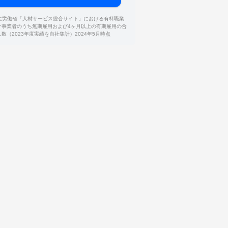
厚生労働省「人材サービス総合サイト」における有料職業
介事業者のうち無期雇用および4ヶ月以上の有期雇用の合
人数（2023年度実績を自社集計）2024年5月時点