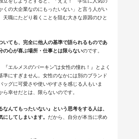
独立をしようとすると、「えぇ！ 学生に人気の
かくの大企業なのにもったいない」と言う人がい
、天職にたどり着くことを阻む大きな原因のひと
ついても、完全に他人の基準で語られるものであ
分の心が喜ぶ場所・仕事とは限らない
のです。
。『エルメスの“バーキン”は女性の憧れ！』とよく
基準にすぎません。女性のなかには別のブランド
バッグに可愛さや使いやすさを感じる人もいま
から幸せだとは、限らないのです。
るなんてもったいない』という思考をする人は、
気にしてしまいます。
だから、自分が本当に求め