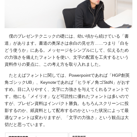
僕のプレゼンテクニックの礎には、幼い頃から続けている「書
道」があります。書道の奥深さは余白の見せ方……つまり「白を
どう使うか」にある。メッセージをシンプルにして、伝えるため
の力強さを備えたフォントを使い、文字の配置を工夫するという
資料作りの要点に、この考え方を取り入れました。
たとえばフォントに関しては、Powerpointであれば「HGP創英
角ゴシックUB」、Keynoteであれば「ヒラギノ角ゴStdN」がおす
すめ。目に入りやすく、文字に力強さを与えてくれるフォントで
す。他にも「メイリオ」など可読性に優れたフォントは多いので
すが、プレゼン資料はインパクト勝負。もちろんスクリーンに投
影するのか、紙資料として配布するのかといった状況によって最
適なフォントは変わりますが、「文字の力強さ」という観点は大
切だと思っています。