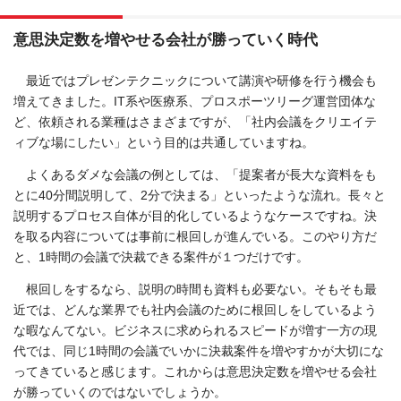
意思決定数を増やせる会社が勝っていく時代
最近ではプレゼンテクニックについて講演や研修を行う機会も
増えてきました。IT系や医療系、プロスポーツリーグ運営団体な
ど、依頼される業種はさまざまですが、「社内会議をクリエイテ
ィブな場にしたい」という目的は共通していますね。
よくあるダメな会議の例としては、「提案者が長大な資料をも
とに40分間説明して、2分で決まる」といったような流れ。長々と
説明するプロセス自体が目的化しているようなケースですね。決
を取る内容については事前に根回しが進んでいる。このやり方だ
と、1時間の会議で決裁できる案件が１つだけです。
根回しをするなら、説明の時間も資料も必要ない。そもそも最
近では、どんな業界でも社内会議のために根回しをしているよう
な暇なんてない。ビジネスに求められるスピードが増す一方の現
代では、同じ1時間の会議でいかに決裁案件を増やすかが大切にな
ってきていると感じます。これからは意思決定数を増やせる会社
が勝っていくのではないでしょうか。