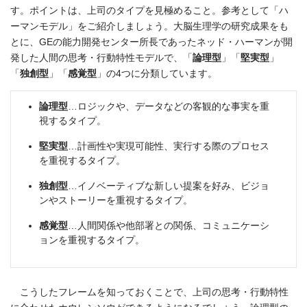
す。ポイントは、上司のタイプを見極めること。参考として「ハ
ーマンモデル」をご紹介しましょう。大脳生理学の研究成果をも
とに、GEの能力開発センター所長であったネッド・ハーマンが開
発した人間の思考・行動特性モデルで、「
論理型
」「
堅実型
」
「
独創型
」「
感覚型
」の4つに分類しています。
論理型
…ロジックや、データなどの客観的な事実を重
視するタイプ。
堅実型
…計画性や実現可能性、実行する際のプロセス
を重視するタイプ。
独創型
…イノベーティブな新しい提案を好み、ビジョ
ンやストーリーを重視するタイプ。
感覚型
…人間関係や他部署との関係、コミュニケーシ
ョンを重視するタイプ。
こうしたフレームを知っておくことで、上司の思考・行動特性