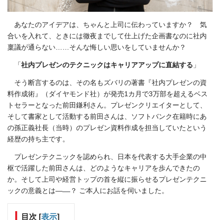
あなたのアイデアは、ちゃんと上司に伝わっていますか？ 気
合いを入れて、ときには徹夜までして仕上げた企画書なのに社内
稟議が通らない……そんな悔しい思いをしていませんか？
「
社内プレゼンのテクニックはキャリアアップに直結する
」
そう断言するのは、その名もズバリの著書『社内プレゼンの資
料作成術』（ダイヤモンド社）が発売1カ月で3万部を超えるベス
トセラーとなった前田鎌利さん。プレゼンクリエイターとして、
そして書家として活動する前田さんは、ソフトバンク在籍時にあ
の孫正義社長（当時）のプレゼン資料作成を担当していたという
経歴の持ち主です。
プレゼンテクニックを認められ、日本を代表する大手企業の中
枢で活躍した前田さんは、どのようなキャリアを歩んできたの
か。そして上司や経営トップの首を縦に振らせるプレゼンテクニ
―
ックの意義とは―
？ ご本人にお話を伺いました。
目次
[
表示
]