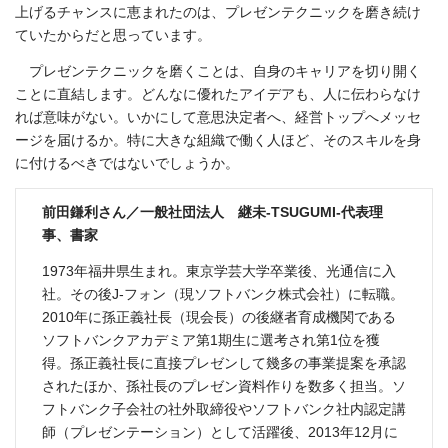
上げるチャンスに恵まれたのは、プレゼンテクニックを磨き続け
ていたからだと思っています。
プレゼンテクニックを磨くことは、自身のキャリアを切り開く
ことに直結します。どんなに優れたアイデアも、人に伝わらなけ
れば意味がない。いかにして意思決定者へ、経営トップへメッセ
ージを届けるか。特に大きな組織で働く人ほど、そのスキルを身
に付けるべきではないでしょうか。
前田鎌利さん／一般社団法人 継未-TSUGUMI-代表理
事、書家
1973年福井県生まれ。東京学芸大学卒業後、光通信に入
社。その後J-フォン（現ソフトバンク株式会社）に転職。
2010年に孫正義社長（現会長）の後継者育成機関である
ソフトバンクアカデミア第1期生に選考され第1位を獲
得。孫正義社長に直接プレゼンして幾多の事業提案を承認
されたほか、孫社長のプレゼン資料作りを数多く担当。ソ
フトバンク子会社の社外取締役やソフトバンク社内認定講
師（プレゼンテーション）として活躍後、2013年12月に