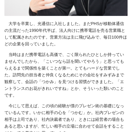
大学を卒業し、光通信に入社しました。まだPHSが移動体通信
の主流だった1990年代半ば、法人向けに携帯電話を売る営業職と
して配属されたのです。営業方法は主に飛び込みで、毎日100件ほ
どの企業を回っていました。
当時はまだ携帯電話も高価で、ごく限られたひとしか持ってい
ませんでしたから、「こいつなら話を聞いてやろう」と思っても
らえるまで関係性を築くことが第一。とてもハードな営業でし
た。訪問先の担当者と仲良くなるためにその会社をすみずみまで
観察して、会話の「つかみ」を見つける習慣ができました。「エ
ントランスのお花がきれいですね」とか、そういった類いのこと
です。
今にして思えば、この頃の経験が僕のプレゼン術の基礎になっ
ているんです。いかに相手の心を「つかむ」か。社内プレゼンの
相手は上司であり、社内決裁者であり、ときには経営者の場合も
あると思いますが、忙しい相手の立場に合わせて会話をすること