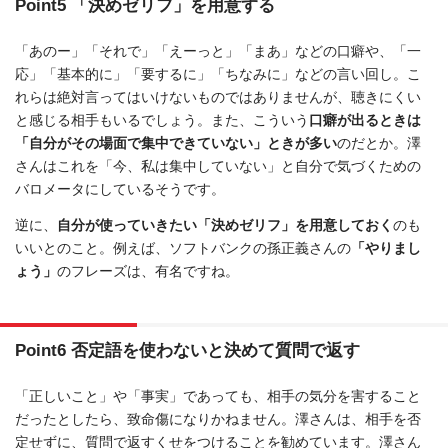
Point5 「決めゼリフ」を用意する
「あのー」「それで」「えーっと」「まあ」などの口癖や、「一
応」「基本的に」「要するに」「ちなみに」などの言い回し。こ
れらは絶対言ってはいけないものではありませんが、聴きにくい
と感じる相手もいるでしょう。また、こういう
口癖が出るときは
「自分がその場面で集中できていない」ときが多い
のだとか。澤
さんはこれを「今、私は集中していない」と自分で気づくための
バロメータにしているそうです。
逆に、
自分が使っていきたい「決めゼリフ」を用意しておく
のも
いいとのこと。例えば、ソフトバンクの孫正義さんの
「やりまし
ょう」
のフレーズは、有名ですね。
Point6 否定語を使わないと決めて質問で返す
「正しいこと」や「事実」であっても、相手の気分を害すること
だったとしたら、致命傷になりかねません。澤さんは、相手を否
定せずに、質問で返すくせをつけることを勧めています。澤さん