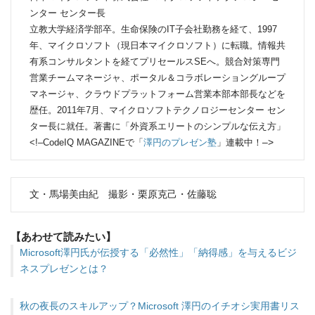
ンター センター長
立教大学経済学部卒。生命保険のIT子会社勤務を経て、1997
年、マイクロソフト（現日本マイクロソフト）に転職。情報共
有系コンサルタントを経てプリセールスSEへ。競合対策専門
営業チームマネージャ、ポータル＆コラボレーショングループ
マネージャ、クラウドプラットフォーム営業本部本部長などを
歴任。2011年7月、マイクロソフトテクノロジーセンター セン
ター長に就任。著書に「外資系エリートのシンプルな伝え方」
–>
<!–CodeIQ MAGAZINEで「
澤円のプレゼン塾
」連載中！
文・馬場美由紀 撮影・栗原克己・佐藤聡
【あわせて読みたい】
Microsoft澤円氏が伝授する「必然性」「納得感」を与えるビジ
ネスプレゼンとは？
秋の夜長のスキルアップ？Microsoft 澤円のイチオシ実用書リス