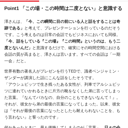
Point1 「この場・この時間は二度とない」と意識する
澤さんは、
「今、この瞬間に目の前にいる人と話をすることは奇
跡である」
と考えて、プレゼンテーションを行っているのだそう
です。こう考えるのは日常の会話でもビジネスにおいても同様。
「今、話をしている『この場』『この時間』というのは、もう二
度とないんだ」
と意識するだけで、確実にその時間空間における
会話の質が高まると、澤さんは言います。すべての会話は「一期
一会」だと。
世界有数の著名人がプレゼンを行うTEDで、識者ベンジャミン・
ザンダーが講演した話にこんな話をしたそうです。
「アウシュビッツで生き残ったある女性が、列車でアルシュビッ
ツに連れていかれるときに片方の靴をなくした弟に言ってしまっ
た言葉。『なんてバカなの、自分のこともできないなんて！』。
それが、彼女から弟の最後の言葉になってしまった。以来、彼女
は『それが最後の言葉になったとしたら耐えられないことを、も
う言わない』と誓ったのです」
何かあったときに、最も後悔してしまうのが「言葉」。
日々の会