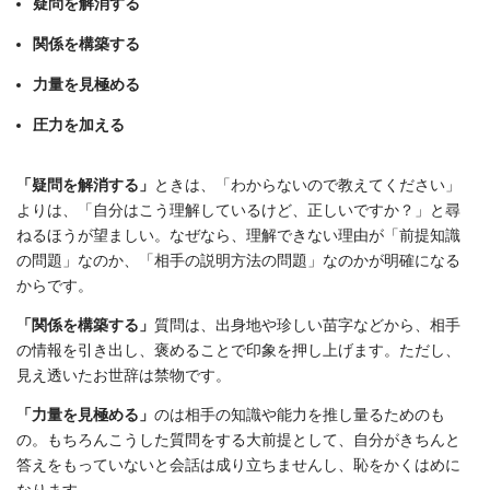
疑問を解消する
関係を構築する
力量を見極める
圧力を加える
「疑問を解消する」
ときは、「わからないので教えてください」
よりは、「自分はこう理解しているけど、正しいですか？」と尋
ねるほうが望ましい。なぜなら、理解できない理由が「前提知識
の問題」なのか、「相手の説明方法の問題」なのかが明確になる
からです。
「関係を構築する」
質問は、出身地や珍しい苗字などから、相手
の情報を引き出し、褒めることで印象を押し上げます。ただし、
見え透いたお世辞は禁物です。
「力量を見極める」
のは相手の知識や能力を推し量るためのも
の。もちろんこうした質問をする大前提として、自分がきちんと
答えをもっていないと会話は成り立ちませんし、恥をかくはめに
なります。