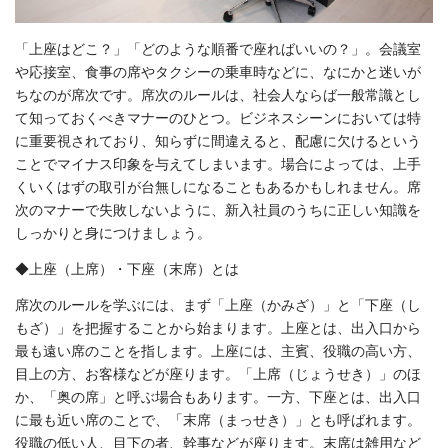
「上座はどこ？」「どのような順番で座ればいいの？」。会議室
や応接室、食事の席やタクシーの乗車時などに、なにかと迷いが
ちなのが席次です。席次のルールは、社会人ならば一般常識とし
て知っておくべきマナーのひとつ。ビジネスシーンにおいては特
に重要視されており、知らずに間違えると、配慮に欠けるという
ことでマイナス印象を与えてしまいます。場合によっては、上手
くいくはずの取引が台無しになることもあるかもしれません。席
次のマナーで失敗しないように、新入社員のうちに正しい知識を
しっかりと身につけましょう。
◆上座（上席）・下座（末席）とは
席次のルールを学ぶには、まず「上座（かみざ）」と「下座（し
もざ）」を把握することから始まります。上座とは、出入口から
最も遠い席のことを指します。上座には、主賓、役職の高い方、
目上の方、お客様などが座ります。「上席（じょうせき）」のほ
か、「奥の席」と呼ぶ場合もあります。一方、下座とは、出入口
に最も近い席のことで、「末席（まっせき）」とも呼ばれます。
役職の低い人、目下の者、幹事などが座ります。末席は雑用など