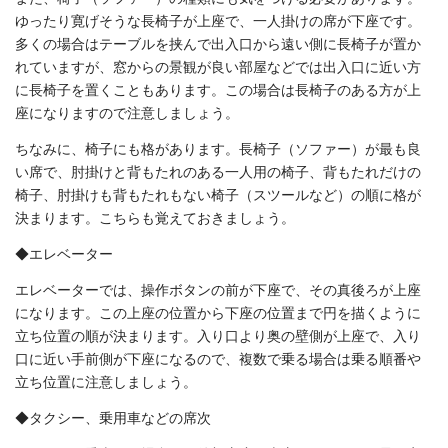
ゆったり寛げそうな長椅子が上座で、一人掛けの席が下座です。
多くの場合はテーブルを挟んで出入口から遠い側に長椅子が置か
れていますが、窓からの景観が良い部屋などでは出入口に近い方
に長椅子を置くこともあります。この場合は長椅子のある方が上
座になりますので注意しましょう。
ちなみに、椅子にも格があります。長椅子（ソファー）が最も良
い席で、肘掛けと背もたれのある一人用の椅子、背もたれだけの
椅子、肘掛けも背もたれもない椅子（スツールなど）の順に格が
決まります。こちらも覚えておきましょう。
◆エレベーター
エレベーターでは、操作ボタンの前が下座で、その真後ろが上座
になります。この上座の位置から下座の位置まで円を描くように
立ち位置の順が決まります。入り口より奥の壁側が上座で、入り
口に近い手前側が下座になるので、複数で乗る場合は乗る順番や
立ち位置に注意しましょう。
◆タクシー、乗用車などの席次