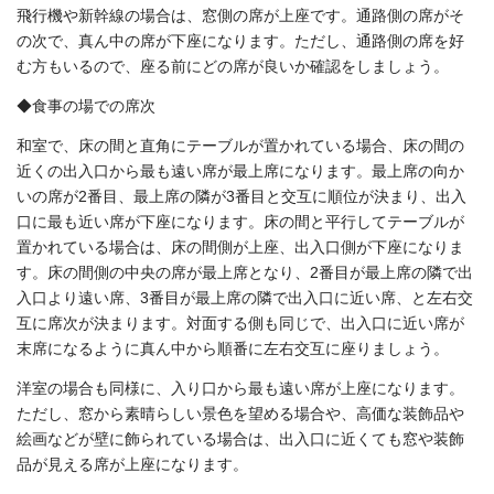
飛行機や新幹線の場合は、窓側の席が上座です。通路側の席がそ
の次で、真ん中の席が下座になります。ただし、通路側の席を好
む方もいるので、座る前にどの席が良いか確認をしましょう。
◆食事の場での席次
和室で、床の間と直角にテーブルが置かれている場合、床の間の
近くの出入口から最も遠い席が最上席になります。最上席の向か
いの席が2番目、最上席の隣が3番目と交互に順位が決まり、出入
口に最も近い席が下座になります。床の間と平行してテーブルが
置かれている場合は、床の間側が上座、出入口側が下座になりま
す。床の間側の中央の席が最上席となり、2番目が最上席の隣で出
入口より遠い席、3番目が最上席の隣で出入口に近い席、と左右交
互に席次が決まります。対面する側も同じで、出入口に近い席が
末席になるように真ん中から順番に左右交互に座りましょう。
洋室の場合も同様に、入り口から最も遠い席が上座になります。
ただし、窓から素晴らしい景色を望める場合や、高価な装飾品や
絵画などが壁に飾られている場合は、出入口に近くても窓や装飾
品が見える席が上座になります。