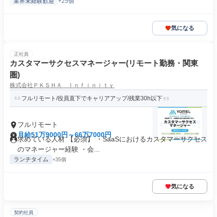
業界未経験歓迎
+25個
気になる
正社員
カスタマーサクセスマネージャー(リモート勤務・関東
圏)
株式会社ＰＫＳＨＡ Ｉｎｆｉｎｉｔｙ
フルリモート/役員直下でキャリアアップ/残業30h以下
フルリモート
月給51万9000円～66万7000円
求めている人材 【必須】 ・SaaSにおけるカスタマーサクセス
のマネージャー経験 ・会...
ランチタイム
+35個
気になる
契約社員