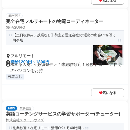
気になる
業務委託
完全在宅フルリモートの物流コーディネーター
(株)ASUIRO
【土日祝休み／残業なし】荷主と運送会社の“運命の出会い”を導く
司令塔
フルリモート
時給1200円～1800円
求める人材: ＜必須条件＞ * 未経験歓迎！経験不問！ * ご自身
のパソコンをお持...
残業なし
気になる
NEW
業務委託
英語コーチングサービスの学習サポーター(チューター)
株式会社スクールウィズ
副業歓迎！在宅リモート活用OK！月40時間～