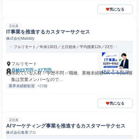
気になる
正社員
IT事業を推進するカスタマーサクセス
株式会社Maliddy
フルリモート／年休130日／土日祝休／平均残業12h／23万
フルリモート
月給23万円～27万円
求めている人材 ✅学歴不問 ✅職種、業種未経験OK ☆今回の募
集は営業メンバーなので...
業界未経験歓迎
+23個
気になる
正社員
AIマーケティング事業を推進するカスタマーサクセス
株式会社集客プロ