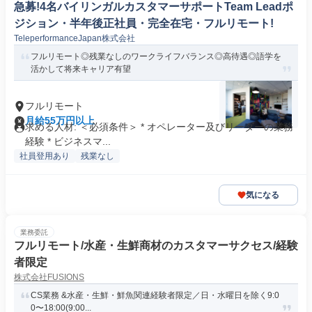
急募!4名バイリンガルカスタマーサポートTeam Leadポ
ジション・半年後正社員・完全在宅・フルリモート!
TeleperformanceJapan株式会社
フルリモート◎残業なしのワークライフバランス◎高待遇◎語学を
活かして将来キャリア有望
フルリモート
月給55万円以上
求める人材: ＜必須条件＞ * オペレーター及びリーダーの業務
経験 * ビジネスマ...
社員登用あり
残業なし
気になる
業務委託
フルリモート/水産・生鮮商材のカスタマーサクセス/経験
者限定
株式会社FUSIONS
CS業務 &水産・生鮮・鮮魚関連経験者限定／日・水曜日を除く9:0
0〜18:00(9:00...