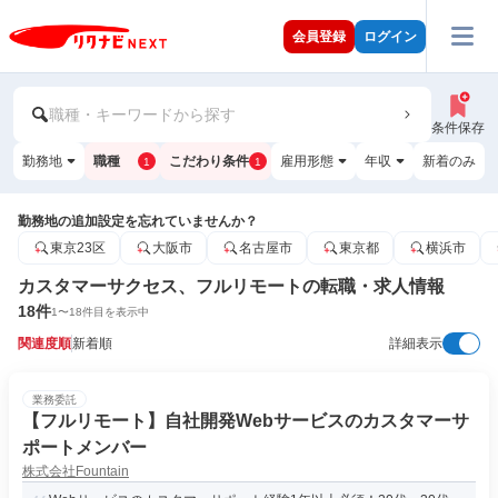
会員登録
ログイン
職種・キーワードから探す
条件保存
勤務地
職種
こだわり条件
雇用形態
年収
新着のみ
1
1
勤務地の追加設定を忘れていませんか？
東京23区
大阪市
名古屋市
東京都
横浜市
カスタマーサクセス、フルリモートの転職・求人情報
18
件
1
〜
18
件目を表示中
関連度順
新着順
詳細表示
業務委託
【フルリモート】自社開発Webサービスのカスタマーサ
ポートメンバー
株式会社Fountain