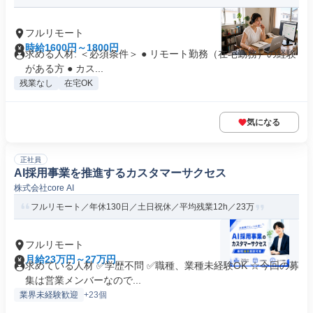
フルリモート
時給1600円～1800円
求める人材: ＜必須条件＞ ● リモート勤務（在宅勤務）の経験
がある方 ● カス...
残業なし
在宅OK
気になる
正社員
AI採用事業を推進するカスタマーサクセス
株式会社core AI
フルリモート／年休130日／土日祝休／平均残業12h／23万
フルリモート
月給23万円～27万円
求めている人材 ✅学歴不問 ✅職種、業種未経験OK ☆今回の募
集は営業メンバーなので...
業界未経験歓迎
+23個