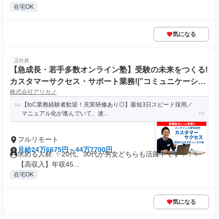
在宅OK
気になる
正社員
【急成長・若手多数オンライン塾】受験の未来をつくる!
カスタマーサクセス・サポート業務!|”コミュニケーショ
株式会社アリカノ
ン”が好きな方!|「フルリモート勤務」
【toC業務経験者歓迎！充実研修あり◎】最短3日スピード採用／
マニュアル化が進んでいて、迷...
フルリモート
月給24万6675円～44万7700円
求める人材: ✨️20代、30代が男女どちらも活躍中です！！✨️
【高収入】年収45...
在宅OK
気になる