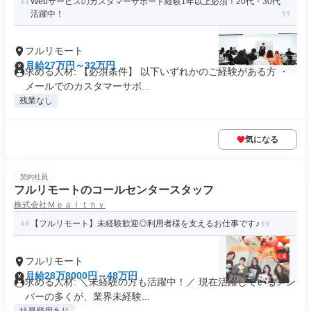
Webサービスのカスタマーサポート経験1年以上必須！20代・30代
活躍中！
フルリモート
月給27万円～32万円
求める人材: 【必須条件】 以下いずれかのご経験がある方 ・
メールでのカスタマーサポ...
残業なし
気になる
契約社員
フルリモートのコールセンタースタッフ
株式会社Ｍｅａｌｔｈｙ
【フルリモート】未経験歓迎◎利用者様を支えるお仕事です♪
フルリモート
月給28万8000円～48万円
求める人材: ＼未経験の方も活躍中！／ 現在活躍しているメン
バーの多くが、業界未経験...