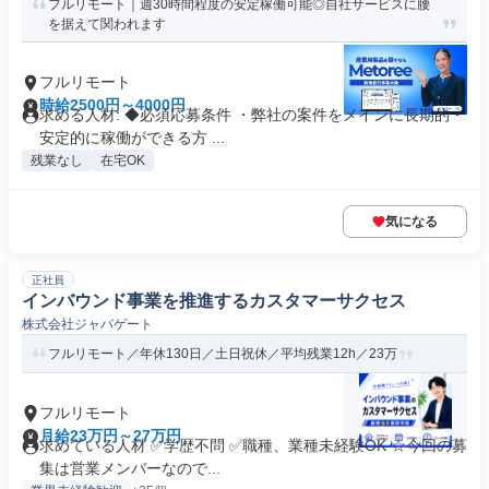
フルリモート｜週30時間程度の安定稼働可能◎自社サービスに腰
を据えて関われます
フルリモート
時給2500円～4000円
求める人材: ◆必須応募条件 ・弊社の案件をメインに長期的・
安定的に稼働ができる方 ...
残業なし
在宅OK
気になる
正社員
インバウンド事業を推進するカスタマーサクセス
株式会社ジャパゲート
フルリモート／年休130日／土日祝休／平均残業12h／23万
フルリモート
月給23万円～27万円
求めている人材 ✅学歴不問 ✅職種、業種未経験OK ☆今回の募
集は営業メンバーなので...