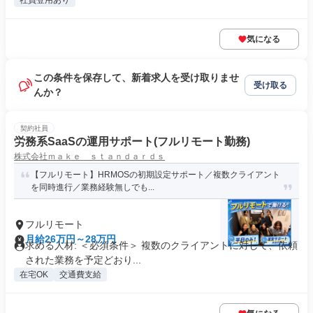
社員登用あり
気になる
この条件を保存して、新着求人を受け取りませ
受け取る
んか？
契約社員
労務系SaaSの運用サポート(フルリモート勤務)
株式会社ｍａｋｅ ｓｔａｎｄａｒｄｓ
【フルリモート】HRMOSの初期設定サポート／複数クライアント
を同時進行／業務経験無しでも...
フルリモート
月給26万円～28万円
求める人材: ＜必須条件＞ 複数のクライアントに対して、依頼
された業務を予定どおり...
在宅OK
交通費支給