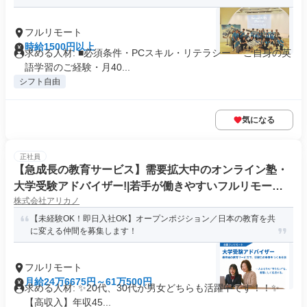
フルリモート
時給1500円以上
求める人材: ■必須条件・PCスキル・リテラシー ・ご自身の英
語学習のご経験・月40...
シフト自由
気になる
正社員
【急成長の教育サービス】需要拡大中のオンライン塾・
大学受験アドバイザー!|若手が働きやすいフルリモート
株式会社アリカノ
勤務
【未経験OK！即日入社OK】オープンポジション／日本の教育を共
に変える仲間を募集します！
フルリモート
月給24万6675円～61万500円
求める人材: ✨️20代、30代が男女どちらも活躍中です！！✨️
【高収入】年収45...