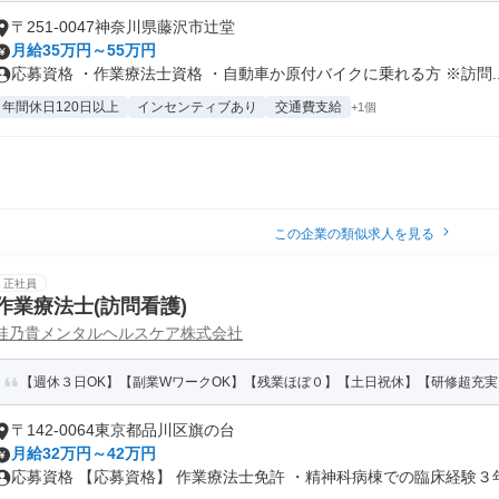
〒251-0047神奈川県藤沢市辻堂
月給35万円～55万円
応募資格 ・作業療法士資格 ・自動車か原付バイクに乗れる方 ※訪問..
年間休日120日以上
インセンティブあり
交通費支給
+1個
この企業の類似求人を見る
正社員
作業療法士(訪問看護)
桂乃貴メンタルヘルスケア株式会社
【週休３日OK】【副業WワークOK】【残業ほぼ０】【土日祝休】【研修超充実
〒142-0064東京都品川区旗の台
月給32万円～42万円
応募資格 【応募資格】 作業療法士免許 ・精神科病棟での臨床経験３年以