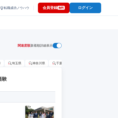
会員登録
ログイン
転職成功ノウハウ
無料
関連度順
新着順
詳細表示
市
埼玉県
神奈川県
千葉市
大阪府
千葉県
経験