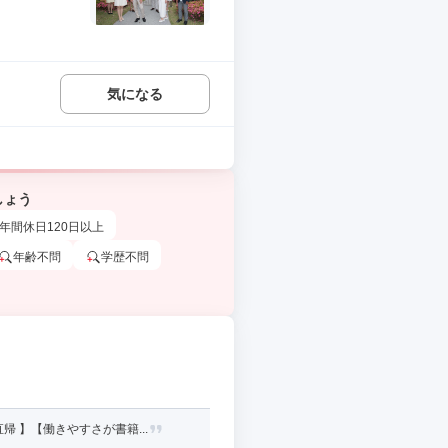
気になる
しょう
年間休日120日以上
年齢不問
学歴不問
 】【働きやすさが書籍...