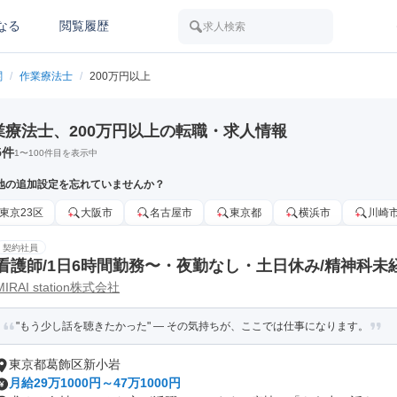
なる
閲覧履歴
求人検索
関
/
作業療法士
/
200万円以上
業療法士、200万円以上の転職・求人情報
5
件
1
〜
100
件目を表示中
地の追加設定を忘れていませんか？
東京23区
大阪市
名古屋市
東京都
横浜市
川崎
契約社員
看護師/1日6時間勤務〜・夜勤なし・土日休み/精神科未
MIRAI station株式会社
"もう少し話を聴きたかった" — その気持ちが、ここでは仕事になります。
東京都葛飾区新小岩
月給29万1000円～47万1000円