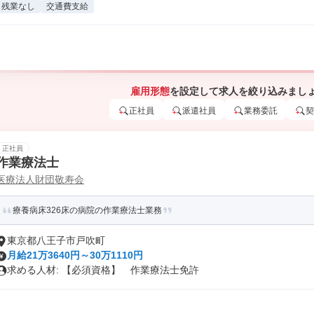
残業なし
交通費支給
雇用形態
を設定して求人を絞り込みまし
正社員
派遣社員
業務委託
契
正社員
作業療法士
医療法人財団敬寿会
療養病床326床の病院の作業療法士業務
東京都八王子市戸吹町
月給21万3640円～30万1110円
求める人材: 【必須資格】 作業療法士免許