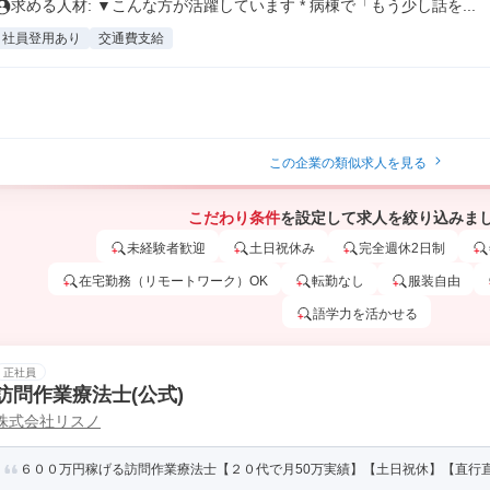
求める人材: ▼こんな方が活躍しています * 病棟で「もう少し話を...
社員登用あり
交通費支給
この企業の類似求人を見る
こだわり条件
を設定して求人を絞り込みま
未経験者歓迎
土日祝休み
完全週休2日制
在宅勤務（リモートワーク）OK
転勤なし
服装自由
語学力を活かせる
正社員
訪問作業療法士(公式)
株式会社リスノ
６００万円稼げる訪問作業療法士【２０代で月50万実績】【土日祝休】【直行直帰