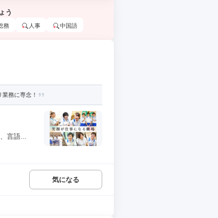
ょう
総務
人事
中国語
リ業務に専念！
言語...
気になる