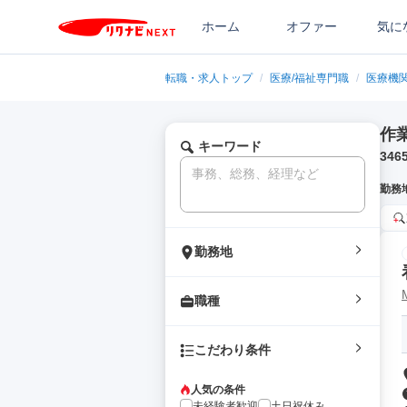
ホーム
オファー
気に
転職・求人トップ
/
医療/福祉専門職
/
医療機
作
キーワード
346
勤務
勤務地
職種
こだわり条件
人気の条件
未経験者歓迎
土日祝休み