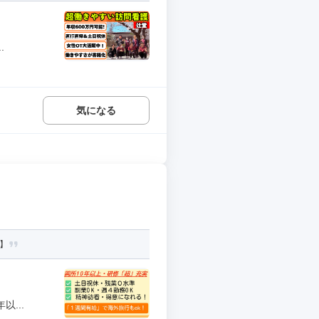
.
気になる
】
...