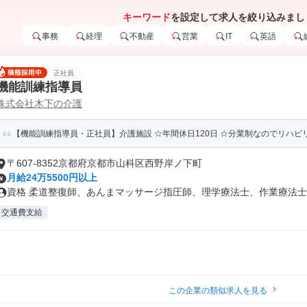
キーワード
を設定して求人を絞り込みまし
事務
経理
不動産
営業
IT
英語
正社員
機能訓練指導員
株式会社木下の介護
【機能訓練指導員・正社員】介護施設 ☆年間休日120日 ☆分業制なのでリハビ
〒607-8352京都府京都市山科区西野岸ノ下町
月給24万5500円以上
資格 柔道整復師、あんまマッサージ指圧師、理学療法士、作業療法士、
交通費支給
この企業の類似求人を見る