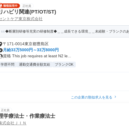
正社員
リハビリ関連(PT/OT/ST)
セントケア東京株式会社
◆断層別研修等充実の研修制度◆＿＿成長できる環境＿＿未経験・ブランクの
〒171-0014東京都豊島区
月給33万5000円～33万8000円
資格 This job requires at least N2 le...
学歴不問
通勤交通費全額支給
ブランクOK
この企業の類似求人を見る
正社員
理学療法士・作業療法士
株式会社ＪＩＮ