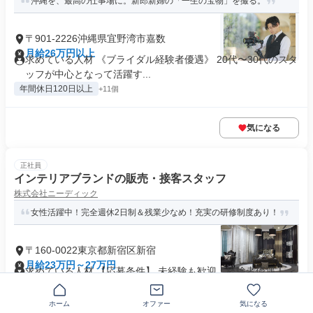
沖縄を、最高の仕事場に。新郎新婦の「一生の宝物」を撮る。
〒901-2226沖縄県宜野湾市嘉数
月給26万円以上
求めている人材 《ブライダル経験者優遇》 20代〜30代のスタ
ッフが中心となって活躍す...
年間休日120日以上
+11個
気になる
正社員
インテリアブランドの販売・接客スタッフ
株式会社ニーディック
女性活躍中！完全週休2日制＆残業少なめ！充実の研修制度あり！
〒160-0022東京都新宿区新宿
月給23万円～27万円
求めている人材 【応募条件】 未経験も歓迎！経験者優遇！ ＜
歓迎条件＞ ・何かしらの...
業界未経験歓迎
+12個
ホーム
オファー
気になる