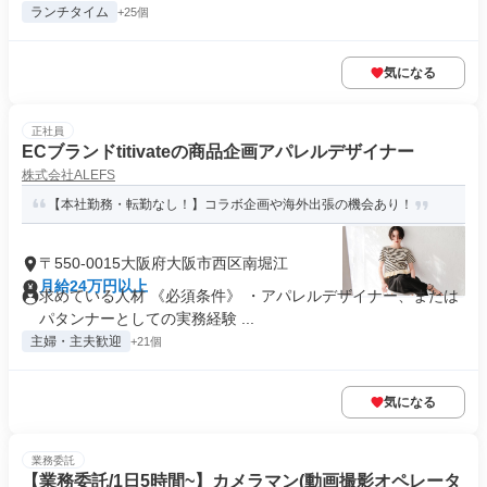
ランチタイム
+25個
気になる
正社員
ECブランドtitivateの商品企画アパレルデザイナー
株式会社ALEFS
【本社勤務・転勤なし！】コラボ企画や海外出張の機会あり！
〒550-0015大阪府大阪市西区南堀江
月給24万円以上
求めている人材 《必須条件》 ・アパレルデザイナー、または
パタンナーとしての実務経験 ...
主婦・主夫歓迎
+21個
気になる
業務委託
【業務委託/1日5時間~】カメラマン(動画撮影オペレータ