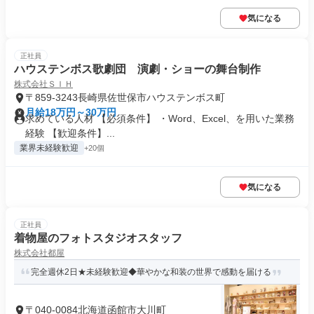
気になる
正社員
ハウステンボス歌劇団 演劇・ショーの舞台制作
株式会社ＳＩＨ
〒859-3243長崎県佐世保市ハウステンボス町
月給18万円～30万円
求めている人材 【必須条件】 ・Word、Excel、を用いた業務
経験 【歓迎条件】...
業界未経験歓迎
+20個
気になる
正社員
着物屋のフォトスタジオスタッフ
株式会社都屋
完全週休2日★未経験歓迎◆華やかな和装の世界で感動を届ける
〒040-0084北海道函館市大川町