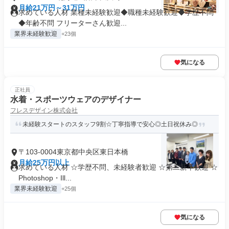
月給21万円～31万円
求めている人材 業種未経験歓迎◆職種未経験歓迎◆学歴不問
◆年齢不問 フリーターさん歓迎...
業界未経験歓迎
+23個
気になる
正社員
水着・スポーツウェアのデザイナー
フレスデザイン株式会社
未経験スタートのスタッフ9割☆丁寧指導で安心◎土日祝休み◎
〒103-0004東京都中央区東日本橋
月給25万円以上
求めている人材 ☆学歴不問、未経験者歓迎 ☆第二新卒歓迎 ☆
Photoshop・Ill...
業界未経験歓迎
+25個
気になる