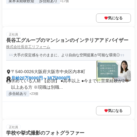
業界未経験歓迎
歩合給あり
+17個
気になる
正社員
長谷工グループのマンションのインテリアアドバイザー
株式会社長谷工リフォーム
大手の安定感をそのままに、より自由な空間提案が可能な環境◎
〒540-0026大阪府大阪市中央区内本町
月給20万8000円～38万8000円
求めている人材 【必須】 ●高卒以上 ●今までに営業経験が2年
以上ある方 ※現職は別職...
歩合給あり
+23個
気になる
正社員
学校や挙式撮影のフォトグラファー