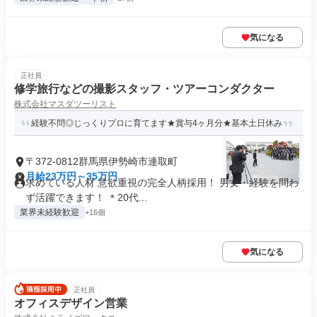
気になる
正社員
修学旅行などの撮影スタッフ・ツアーコンダクター
株式会社マスダツーリスト
経験不問◎じっくりプロに育てます★賞与4ヶ月分★基本土日休み
〒372-0812群馬県伊勢崎市連取町
月給23万円～35万円
求めている人材 意欲重視の完全人柄採用！ 男女・経験を問わ
ず活躍できます！ ＊20代...
業界未経験歓迎
+16個
気になる
正社員
オフィスデザイン営業