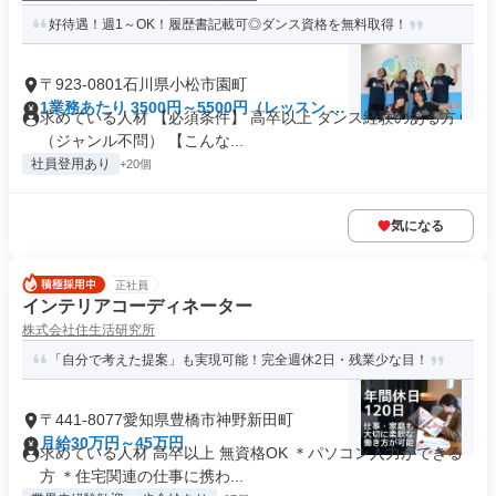
好待遇！週1～OK！履歴書記載可◎ダンス資格を無料取得！
〒923-0801石川県小松市園町
1業務あたり 3500円～5500円（レッスン 60
求めている人材 【必須条件】 高卒以上 ダンス経験のある方
分）
（ジャンル不問） 【こんな...
社員登用あり
+20個
気になる
正社員
インテリアコーディネーター
株式会社住生活研究所
「自分で考えた提案」も実現可能！完全週休2日・残業少な目！
〒441-8077愛知県豊橋市神野新田町
月給30万円～45万円
求めている人材 高卒以上 無資格OK ＊パソコン入力ができる
方 ＊住宅関連の仕事に携わ...