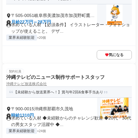
〒505-0051岐阜県美濃加茂市加茂野町鷹之
巣
月給22万円～28万円
求めている人材 【必須条件】 イラストレーター・フォトショ
ップが使えること。 デザ...
業界未経験歓迎
+20個
気になる
契約社員
沖縄テレビのニュース制作サポートスタッフ
沖縄テレビ放送株式会社
【未経験から放送業界へ！】賞与年2回&食事手当あり
〒900-0015沖縄県那覇市久茂地
時給1310円
求めている人材 ◆未経験からのチャレンジ歓迎 ◆20代・30代
の男女スタッフ活躍中 ◆...
業界未経験歓迎
+24個