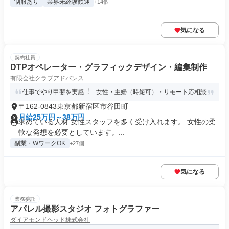
制服あり
業界未経験歓迎
+14個
気になる
契約社員
DTPオペレーター・グラフィックデザイン・編集制作
有限会社クラブアドバンス
仕事でやり甲斐を実感︕ 女性・主婦（時短可）・リモート応相談
〒162-0843東京都新宿区市谷田町
月給25万円～38万円
求めている人材 女性スタッフを多く受け入れます。 女性の柔
軟な発想を必要としています。...
副業・WワークOK
+27個
気になる
業務委託
アパレル撮影スタジオ フォトグラファー
ダイアモンドヘッド株式会社