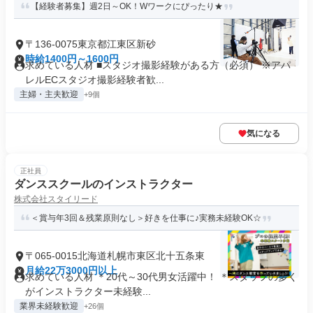
【経験者募集】週2日～OK！Wワークにぴったり★
〒136-0075東京都江東区新砂
時給1400円～1600円
求めている人材 ■スタジオ撮影経験がある方（必須） ※アパ
レルECスタジオ撮影経験者歓...
主婦・主夫歓迎
+9個
気になる
正社員
ダンススクールのインストラクター
株式会社スタイリード
＜賞与年3回＆残業原則なし＞好きを仕事に♪実務未経験OK☆
〒065-0015北海道札幌市東区北十五条東
月給22万3000円以上
求めている人材 ＊20代～30代男女活躍中！ ＊スタッフの多く
がインストラクター未経験...
業界未経験歓迎
+26個