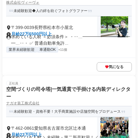
株式会社ヴィーヴォ
未経験歓迎◆人の絆を紡ぐフォトグラファー
〒399-0039長野県松本市小屋北
月給22万6500円以上
求めている人材 ＜必須条件＞ ・‥…━━━━━━━━━━━
━…‥・ ✅ 普通自動車免許...
業界未経験歓迎
車通勤OK
+11個
気になる
正社員
空間づくりの司令塔|一気通貫で手掛ける内装ディレクタ
ー
ナガオ装工株式会社
未経験歓迎・資格不要！大手商業施設や店舗空間をプロデュース
〒462-0861愛知県名古屋市北区辻本通
月給23万円以上
求めている人材 ＼未経験・第二新卒歓迎！／ 特別な知識・経