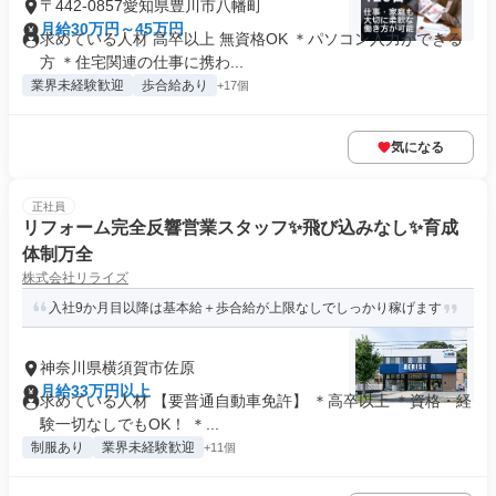
〒442-0857愛知県豊川市八幡町
月給30万円～45万円
求めている人材 高卒以上 無資格OK ＊パソコン入力ができる
方 ＊住宅関連の仕事に携わ...
業界未経験歓迎
歩合給あり
+17個
気になる
正社員
リフォーム完全反響営業スタッフ✨飛び込みなし✨育成
体制万全
株式会社リライズ
入社9か月目以降は基本給＋歩合給が上限なしでしっかり稼げます
神奈川県横須賀市佐原
月給33万円以上
求めている人材 【要普通自動車免許】 ＊高卒以上 ＊資格・経
験一切なしでもOK！ ＊...
制服あり
業界未経験歓迎
+11個