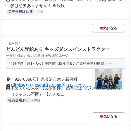
験は必要ありません！ ※経験...
業界未経験歓迎
+22個
気になる
業務委託
どんどん昇給あり キッズダンスインストラクター
一般社団法人ダンス教育振興連盟JDAC
好待遇！週1～OK！履歴書記載可◎ダンス資格を無料取得！
〒920-0858石川県金沢市木ノ新保町
1業務あたり 3500円～5500円（レッスン 60
求めている人材 【必須条件】 高卒以上 ダンス経験のある方
分）
（ジャンル不問） 【こんな...
社員登用あり
+20個
気になる