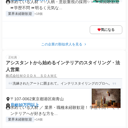
求めている人材 ＜✨人柄・意欲重視の採用✨＞ ⏩未経験歓迎
⏩学歴不問 ⏩明るく元気な...
業界未経験歓迎
+18個
気になる
この企業の類似求人を見る
正社員
アシスタントから始めるインテリアのスタイリング・法
人営業
株式会社ＭＯＯＤＡ ＳＯＡＭＥ
洗練されたアートに囲まれて。インテリスタイリングのプロへ。
〒107-0062東京都港区南青山
月給30万円以上
求めている人材 ／ 業界・職種未経験歓迎！ 学歴不問！ ＼ イ
ンテリアへが好きな方を...
業界未経験歓迎
+14個