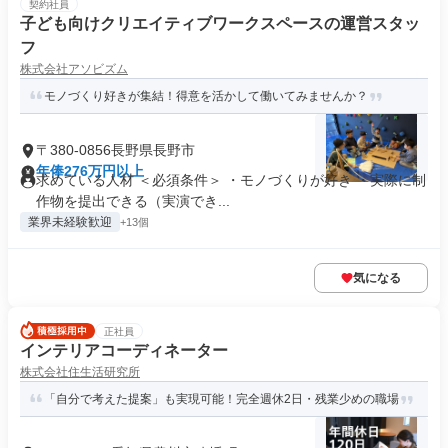
契約社員
子ども向けクリエイティブワークスペースの運営スタッ
フ
株式会社アソビズム
モノづくり好きが集結！得意を活かして働いてみませんか？
〒380-0856長野県長野市
年俸276万円以上
求めている人材 ＜必須条件＞ ・モノづくりが好き ・実際に制
作物を提出できる（実演でき...
業界未経験歓迎
+13個
気になる
正社員
インテリアコーディネーター
株式会社住生活研究所
「自分で考えた提案」も実現可能！完全週休2日・残業少めの職場