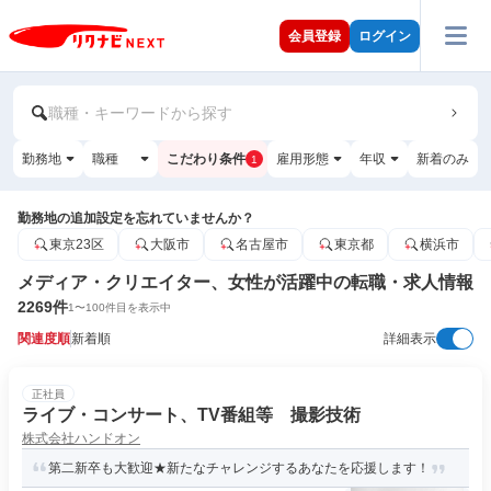
会員登録
ログイン
職種・キーワードから探す
勤務地
職種
こだわり条件
雇用形態
年収
新着のみ
1
勤務地の追加設定を忘れていませんか？
東京23区
大阪市
名古屋市
東京都
横浜市
メディア・クリエイター、女性が活躍中の転職・求人情報
2269
件
1
〜
100
件目を表示中
関連度順
新着順
詳細表示
正社員
ライブ・コンサート、TV番組等 撮影技術
株式会社ハンドオン
第二新卒も大歓迎★新たなチャレンジするあなたを応援します！