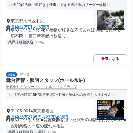
🌸20代活躍中🌸好きを仕事にできる🌸将来のリーダー候補
東京都大田区中央
月給27万円～35万円
求めている人材 花や植物が好きな方であれば 経験も資格も一
切不問！ 第二新卒者は歓迎し...
業界未経験歓迎
+23個
気になる
NEW
正社員
舞台⾳響・照明スタッフ(ホール常駐)
株式会社インターナショナルクリエイティブ
月平均残業15H/賞与実績2ヶ月分✨身体への負担もありません
〒105-0014東京都港区
月給25万2705円～27万6065円
求めている人材 ■⾳響機器を⽤いた演出の経験をお持ちの⽅ ■
照明業務の一連の流れや用語...
業界未経験歓迎
早朝
+17個