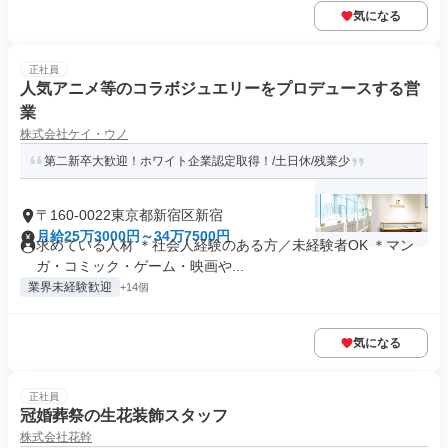
気になる
正社員
人気アニメ等のコラボジュエリーをプロデュースする営
業
株式会社ケイ・ウノ
第二新卒大歓迎！ホワイト企業認定取得！/土日休/残業少
〒160-0022東京都新宿区新宿
月給25万3000円～34万7500円
求めている人材 ＊社会人経験のある方／未経験者OK ＊マン
ガ・コミック・ゲーム・映画や...
業界未経験歓迎
+14個
気になる
正社員
冠婚葬祭の生花装飾スタッフ
株式会社花幹