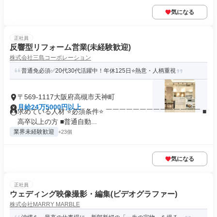
気になる
正社員
反響型リフォーム営業(未経験歓迎)
株式会社三島コーポレーション
普通免必須✅20代30代活躍中！年休125日⭐熱意・人柄重視
〒569-1117大阪府高槻市天神町
月給24万5000円以上
求めている人材 ⭐必須条件⭐ ￣￣￣￣￣￣￣￣￣￣￣￣￣￣ ■
高卒以上の方 ■普通自動...
業界未経験歓迎
+23個
気になる
正社員
ウェディング映像撮影・編集(ビデオグラファー)
株式会社MARRY MARBLE