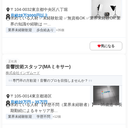
〒104-0032東京都中央区八丁堀
月給28万3000円以上
求めている人材 ✅未経験歓迎 ✅無資格OK ✅業界未経験OK 業
界の知識や経験は 一...
業界未経験歓迎
歩合給あり
+35個
気になる
正社員
音響技術スタッフ(MAミキサー)
株式会社インザムード
専門卒の方歓迎！音響のプロを目指しませんか？
〒105-0014東京都港区
月給20万円～35万円
求めている人材 【学歴不問（業界未経験者）】 ・35歳迄 ※長
期勤続によるキャリア形...
業界未経験歓迎
学歴不問
+12個