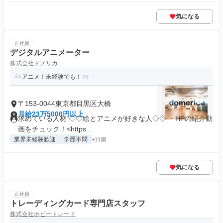
気になる
正社員
デジタルアニメーター
株式会社ドメリカ
アニメ！未経験でも！
〒153-0044東京都目黒区大橋
月給23万5000円以上
求めている人材 ◇◇絵とアニメが好きな人◇◇ ・HPの紹介動
画をチュック！<https...
業界未経験歓迎
学歴不問
+11個
気になる
正社員
トレーディングカード専門店スタッフ
株式会社ホビートレード