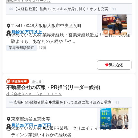
株式会社ミライズワークス
【未経験歓迎】営業＋aのスキルが身に付く！オフも充実！
〒541-0048大阪府大阪市中央区瓦町
月給30万円以上
求めている人材 業界未経験・営業未経験歓迎！ これまでの経
験よりも、あなたの人柄や「や...
業界未経験歓迎
+17個
気になる
正社員
不動産会社の広報・PR担当(リーダー候補)
株式会社Ｃｏｎ Ｓｐｉｒｉｔｏ
広報PRの経験者限定◆裁量をもって企画に取り組める環境！
東京都渋谷区恵比寿
月給28万円～38万円
求めている人材 ■広報PR業務、クリエイティブ業務、マーケ
ティング業務いずれかの経験者...