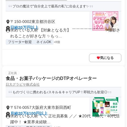
プロの魔法で"自分史上で最高の私”に出会えます✨
〒150-0002東京都渋谷区
日給20万円以上
求めている人材 【対象となる方】 ￣￣￣￣￣￣￣￣ ✨撮影さ
れることが好きな方 ✨もっ...
フリーター歓迎
ネイルOK
+8個
気になる
正社員
食品・お菓子パッケージのDTPオペレーター
日大グラビヤ株式会社
ものづくりに携われる♪スキル＆キャリアUP！即戦力も歓迎◎
〒574-0057大阪府大東市新田西町
月給20万6100円以上
求めている人材 ＼＼ 正社員募集 ／／ ★20代・30代・40代活
躍中！ ★業界未経験...