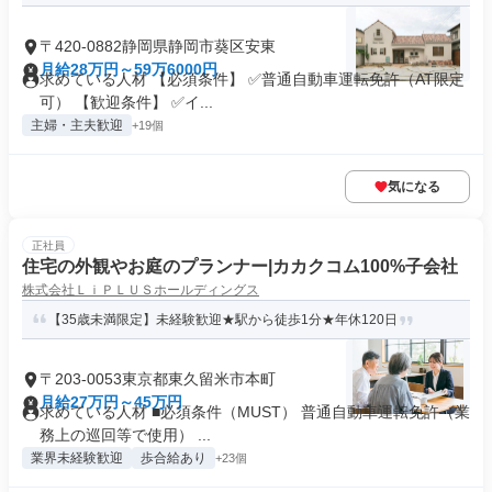
〒420-0882静岡県静岡市葵区安東
月給28万円～59万6000円
求めている人材 【必須条件】 ✅普通自動車運転免許（AT限定
可） 【歓迎条件】 ✅イ...
主婦・主夫歓迎
+19個
気になる
正社員
住宅の外観やお庭のプランナー|カカクコム100%子会社
株式会社ＬｉＰＬＵＳホールディングス
【35歳未満限定】未経験歓迎★駅から徒歩1分★年休120日
〒203-0053東京都東久留米市本町
月給27万円～45万円
求めている人材 ■必須条件（MUST） 普通自動車運転免許（業
務上の巡回等で使用） ...
業界未経験歓迎
歩合給あり
+23個