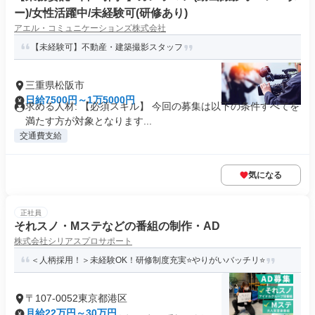
ー)/女性活躍中/未経験可(研修あり)
アエル・コミュニケーションズ株式会社
【未経験可】不動産・建築撮影スタッフ
三重県松阪市
日給7500円～1万5000円
求める人材: 【必須スキル】 今回の募集は以下の条件すべてを
満たす方が対象となります...
交通費支給
気になる
正社員
それスノ・Mステなどの番組の制作・AD
株式会社シリアスプロサポート
＜人柄採用！＞未経験OK！研修制度充実⭐やりがいバッチリ⭐
〒107-0052東京都港区
月給22万円～30万円