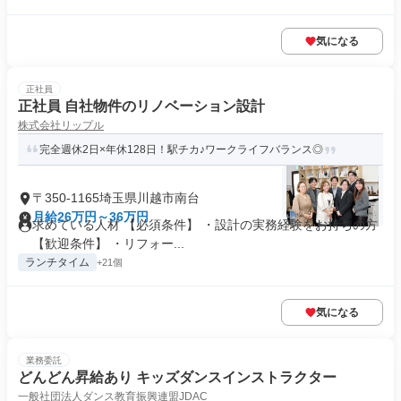
気になる
正社員
正社員 自社物件のリノベーション設計
株式会社リップル
完全週休2日×年休128日！駅チカ♪ワークライフバランス◎
〒350-1165埼玉県川越市南台
月給26万円～36万円
求めている人材 【必須条件】 ・設計の実務経験をお持ちの方
【歓迎条件】 ・リフォー...
ランチタイム
+21個
気になる
業務委託
どんどん昇給あり キッズダンスインストラクター
一般社団法人ダンス教育振興連盟JDAC