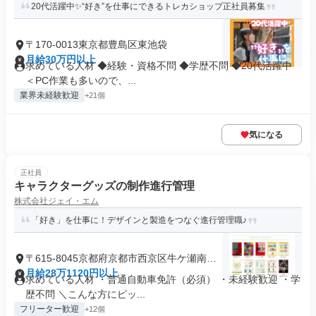
20代活躍中✨“好き”を仕事にできるトレカショップ正社員募集
〒170-0013東京都豊島区東池袋
月給30万円以上
求めている人材 ◆経験・資格不問 ◆学歴不問 ◆20代活躍中
＜PC作業も多いので、...
業界未経験歓迎
+21個
気になる
正社員
キャラクターグッズの制作進行管理
株式会社ジェイ・エム
「好き」を仕事に！デザインと製造をつなぐ進行管理職♪
〒615-8045京都府京都市西京区牛ケ瀬南ノ
口町
月給28万1120円以上
求めている人材 ・普通自動車免許（必須） ・未経験歓迎 ・学
歴不問 ＼こんな方にピッ...
フリーター歓迎
+12個