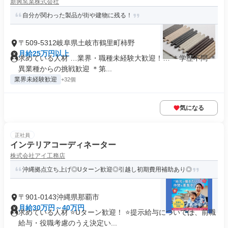
新興窯業株式会社
自分が関わった製品が街や建物に残る！
〒509-5312岐阜県土岐市鶴里町柿野
月給25万円以上
求めている人材 …業界・職種未経験大歓迎！… ＊学歴不問 ＊
異業種からの挑戦歓迎 ＊第...
業界未経験歓迎
+32個
気になる
正社員
インテリアコーディネーター
株式会社アイ工務店
沖縄拠点立ち上げ◎Uターン歓迎◎引越し初期費用補助あり◎
〒901-0143沖縄県那覇市
月給30万円～40万円
求めている人材 ⭐Uターン歓迎！ ⭐提示給与については、前職
給与・役職考慮のうえ決定い...