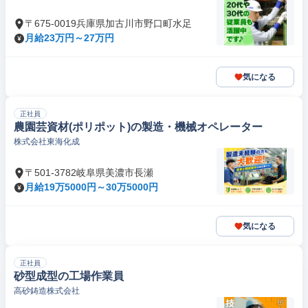
〒675-0019兵庫県加古川市野口町水足
月給23万円～27万円
気になる
正社員
農園芸資材(ポリポット)の製造・機械オペレーター
株式会社東海化成
〒501-3782岐阜県美濃市長瀬
月給19万5000円～30万5000円
気になる
正社員
砂型成型の工場作業員
高砂鋳造株式会社