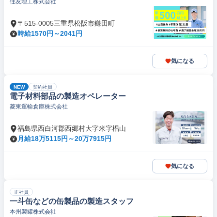
住友理工株式会社
〒515-0005三重県松阪市鎌田町
時給1570円～2041円
気になる
NEW
契約社員
電子材料部品の製造オペレーター
菱東運輸倉庫株式会社
福島県西白河郡西郷村大字米字椙山
月給18万5115円～20万7915円
気になる
正社員
一斗缶などの缶製品の製造スタッフ
本州製罐株式会社