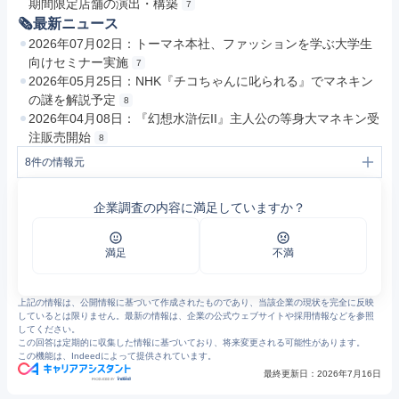
期間限定店舗の演出・構築
7
🗞最新ニュース
2026年07月02日：トーマネ本社、ファッションを学ぶ大学生
向けセミナー実施
7
2026年05月25日：NHK『チコちゃんに叱られる』でマネキン
の謎を解説予定
8
2026年04月08日：『幻想水滸伝II』主人公の等身大マネキン受
注販売開始
8
8
件の情報元
1
COMPANY│マネキンや什器のレンタルまたは販売
2
PRODUCTS│マネキンや什器のレンタルまたは販売
企業調査の内容に満足していますか？
3
SPACE DESIGN│マネキンや什器のレンタルまたは販売
4
SDGs│マネキンや什器のレンタルまたは販売
5
マネキン│マネキンや什器のレンタルまたは販売
6
什器・オーナメント│マネキンや什器のレンタルまたは販売
満足
不満
7
マネキンや什器のレンタルまたは販売
8
マネキンや什器のレンタルまたは販売
上記の情報は、公開情報に基づいて作成されたものであり、当該企業の現状を完全に反映
しているとは限りません。最新の情報は、企業の公式ウェブサイトや採用情報などを参照
してください。
この回答は定期的に収集した情報に基づいており、将来変更される可能性があります。
この機能は、Indeedによって提供されています。
最終更新日：
2026年7月16日