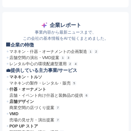
企業レポート
事業内容から最新ニュースまで、
この会社の基本情報をAIで短くまとめました。
🏢企業の特徴
マネキン・什器・オーナメントの企画製造
1
2
店舗空間の演出・VMD提案
1
3
レンタル中心の環境配慮型運用
2
4
💼提供している主力事業/サービス
マネキン・トルソ
マネキンの製作・レンタル・販売
5
什器・オーナメント
店舗・イベント向け什器と装飾品の提供
6
店舗デザイン
商業空間の店づくり提案
7
VMD
売場の見せ方・演出提案
7
POP UP ストア