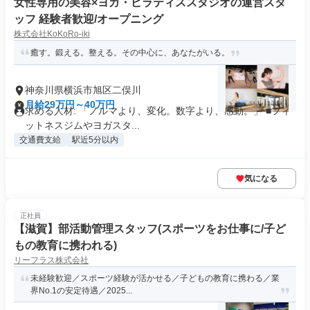
女性専用の美容×ヨガ・ピラティススタジオの運営スタ
ッフ 経験者歓迎/オープニング
株式会社KoKoRo-iki
癒す。鍛える。整える。その中心に、あなたがいる。
神奈川県横浜市旭区二俣川
月給29万円～40万円
求める人材: 「ノルマより、変化。数字より、感動。」 ■フィ
ットネスジムやヨガスタ...
交通費支給
駅近5分以内
気になる
正社員
【滋賀】部活動管理スタッフ(スポーツをお仕事に/子ど
もの教育に携われる)
リーフラス株式会社
未経験歓迎／スポーツ経験が活かせる／子どもの教育に携わる／業
界No.1の安定待遇／2025...