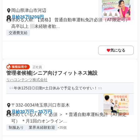
岡山県津山市河辺
月給26万6200円
求める人材: 【資格】 普通自動車運転免許必須（AT限定可）
高卒以上 ▨未経験者歓...
交通費支給
気になる
正社員
管理者候補|シニア向けフィットネス施設
リハコンテンツ株式会社
年休125日◎日勤×土日休みで予定も立てやすい！
〒332-0034埼玉県川口市並木
月給30万円～35万円
求めている人材 ＜ 必須 ＞ ＊普通自動車運転免許（AT限定
可） ＊月1回のオンライン...
制服あり
業界未経験歓迎
+35個