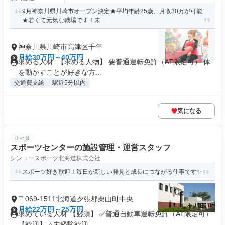
9月神奈川県川崎市オープン決定★平均年齢25歳、月収30万が可能
★若くて元気な職場です！未...
神奈川県川崎市高津区千年
月給30万円～40万円
求める人材: 【求める人物】 要普通運転免許（AT限定可） 体
を動かすことが好きな方...
交通費支給
駅近5分以内
気になる
正社員
スポーツセンターの施設管理・運営スタッフ
シンコースポーツ北海道株式会社
スポーツ好き歓迎！毎日が新しい発見と成長につながる仕事です✨
〒069-1511北海道夕張郡栗山町中央
月給22万円～25万円
求めている人材 【必須】 ✅普通自動車運転免許（AT限定可）
【歓迎】 ⭐未経験歓迎...