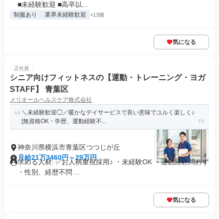
■未経験歓迎 ■高卒以...
制服あり
業界未経験歓迎
+13個
気になる
正社員
シニア向けフィットネスの【運動・トレーニング・ヨガ
STAFF】 青葉区
メリオールヘルスケア株式会社
＼未経験歓迎◯／暖かなデイサービスで良い意味でユルく楽しく♪
[無資格OK・学歴、運動経験不...
神奈川県横浜市青葉区つつじが丘
月給21万3460円～29万円
求める人材: ✅お人柄重視採用♪ ・未経験OK ・運動経験問わず
・性別、経歴不問 ...
気になる