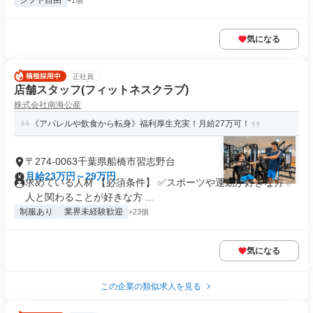
シフト自由
+1個
気になる
正社員
店舗スタッフ(フィットネスクラブ)
株式会社南海公産
《アパレルや飲食から転身》福利厚生充実！月給27万可！
〒274-0063千葉県船橋市習志野台
月給23万円～29万円
求めている人材 【必須条件】 ✅スポーツや運動が好きな方 ✅
人と関わることが好きな方 ...
制服あり
業界未経験歓迎
+23個
気になる
この企業の類似求人を見る