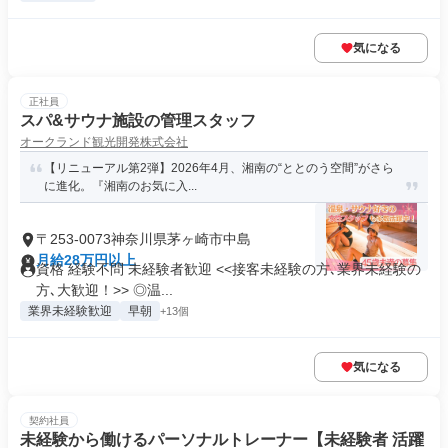
気になる
正社員
スパ&サウナ施設の管理スタッフ
オークランド観光開発株式会社
【リニューアル第2弾】2026年4月、湘南の“ととのう空間”がさら
に進化。『湘南のお気に入...
〒253-0073神奈川県茅ヶ崎市中島
月給28万円以上
資格 経験不問 未経験者歓迎 <<接客未経験の方､業界未経験の
方､大歓迎！>> ◎温...
業界未経験歓迎
早朝
+13個
気になる
契約社員
未経験から働けるパーソナルトレーナー【未経験者 活躍