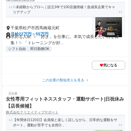
✨未経験からプロへ｜設立3年で100店舗突破！急成長企業でキャ
リアアップ
千葉県松戸市西馬橋蔵元町
月給22万円～55万円
求める人材: ✨「好き」を仕事に。本気で成長したい方を募
集！✨ 「トレーニングが好...
シフト自由
即日勤務OK
気になる
この企業の類似求人を見る
正社員
女性専用フィットネススタッフ・運動サポート|日祝休み
【店長候補】
株式会社クリエイティブサポート
【年間休日120日】会員様と楽しく話しながら、日常的な運動をサ
ポート。運動が苦手でも全然O...