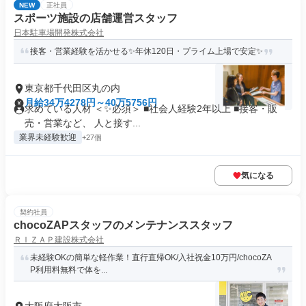
NEW
正社員
スポーツ施設の店舗運営スタッフ
日本駐車場開発株式会社
接客・営業経験を活かせる✨年休120日・プライム上場で安定✨
東京都千代田区丸の内
月給34万4278円～40万5756円
求めている人材 ＜✨必須＞ ■社会人経験2年以上 ■接客・販
売・営業など、 人と接す...
業界未経験歓迎
+27個
気になる
契約社員
chocoZAPスタッフのメンテナンススタッフ
ＲＩＺＡＰ建設株式会社
未経験OKの簡単な軽作業！直行直帰OK/入社祝金10万円/chocoZA
P利用料無料で体を...