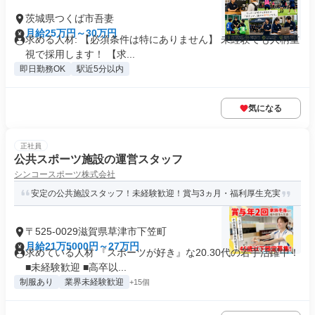
茨城県つくば市吾妻
月給25万円～30万円
求める人材: 【必須条件は特にありません】 未経験でも人柄重
視で採用します！ 【求...
即日勤務OK
駅近5分以内
気になる
正社員
公共スポーツ施設の運営スタッフ
シンコースポーツ株式会社
安定の公共施設スタッフ！未経験歓迎！賞与3ヵ月・福利厚生充実
〒525-0029滋賀県草津市下笠町
月給21万5000円～27万円
求めている人材 『スポーツが好き』な20.30代の若手活躍中！
■未経験歓迎 ■高卒以...
制服あり
業界未経験歓迎
+15個