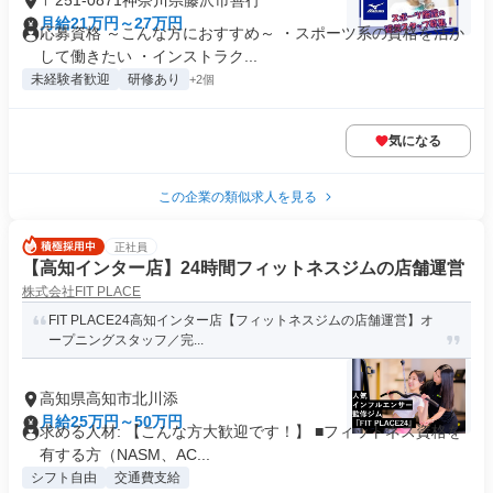
〒251-0871神奈川県藤沢市善行
月給21万円～27万円
応募資格 ～こんな方におすすめ～ ・スポーツ系の資格を活か
して働きたい ・インストラク...
未経験者歓迎
研修あり
+2個
気になる
この企業の類似求人を見る
正社員
【高知インター店】24時間フィットネスジムの店舗運営
株式会社FIT PLACE
FIT PLACE24高知インター店【フィットネスジムの店舗運営】オ
ープニングスタッフ／完...
高知県高知市北川添
月給25万円～50万円
求める人材: 【こんな方大歓迎です！】 ■フィットネス資格を
有する方（NASM、AC...
シフト自由
交通費支給