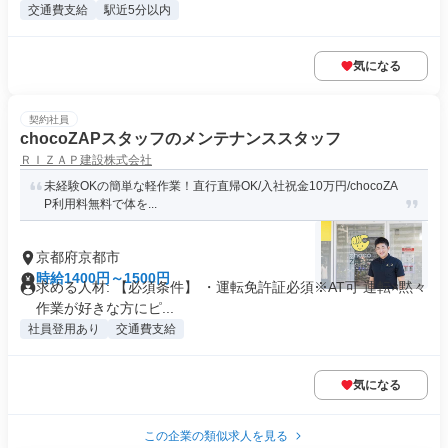
交通費支給
駅近5分以内
気になる
契約社員
chocoZAPスタッフのメンテナンススタッフ
ＲＩＺＡＰ建設株式会社
未経験OKの簡単な軽作業！直行直帰OK/入社祝金10万円/chocoZA
P利用料無料で体を...
京都府京都市
時給1400円～1500円
求める人材: 【必須条件】 ・運転免許証必須※AT可 運転×黙々
作業が好きな方にピ...
社員登用あり
交通費支給
気になる
この企業の類似求人を見る