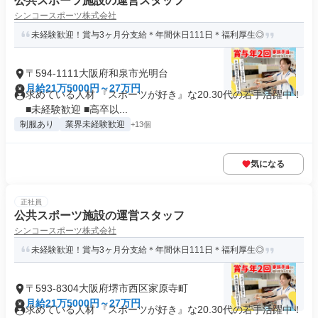
公共スポーツ施設の運営スタッフ
シンコースポーツ株式会社
未経験歓迎！賞与3ヶ月分支給＊年間休日111日＊福利厚生◎
〒594-1111大阪府和泉市光明台
月給21万5000円～27万円
求めている人材 『スポーツが好き』な20.30代の若手活躍中！
■未経験歓迎 ■高卒以...
制服あり
業界未経験歓迎
+13個
気になる
正社員
公共スポーツ施設の運営スタッフ
シンコースポーツ株式会社
未経験歓迎！賞与3ヶ月分支給＊年間休日111日＊福利厚生◎
〒593-8304大阪府堺市西区家原寺町
月給21万5000円～27万円
求めている人材 『スポーツが好き』な20.30代の若手活躍中！