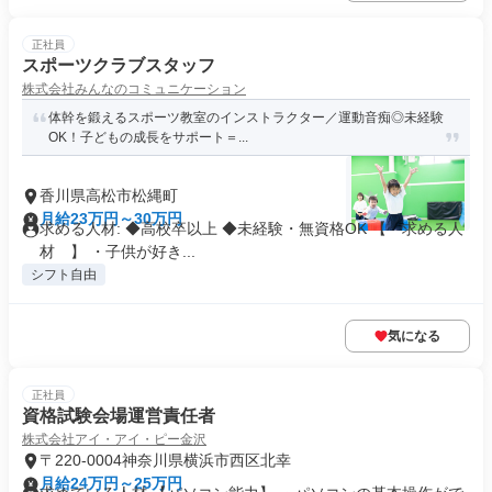
正社員
スポーツクラブスタッフ
株式会社みんなのコミュニケーション
体幹を鍛えるスポーツ教室のインストラクター／運動音痴◎未経験
OK！子どもの成長をサポート＝...
香川県高松市松縄町
月給23万円～30万円
求める人材: ◆高校卒以上 ◆未経験・無資格OK 【 求める人
材 】 ・子供が好き...
シフト自由
気になる
正社員
資格試験会場運営責任者
株式会社アイ・アイ・ピー金沢
〒220-0004神奈川県横浜市西区北幸
月給24万円～25万円