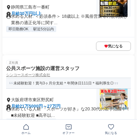
静岡県三島市一番町
月給30万円以上
求める人材: ＜必須条件＞ 18歳以上 ※風俗営業等の規制及び
業務の適正化等に関す...
即日勤務OK
駅近5分以内
気になる
正社員
公共スポーツ施設の運営スタッフ
シンコースポーツ株式会社
未経験歓迎！賞与3ヶ月分支給＊年間休日111日＊福利厚生◎
大阪府堺市東区野尻町
月給21万5000円～27万円
求めている人材 『スポーツが好き』な20.30代の若手活躍中！
■未経験歓迎 ■高卒以...
制服あり
業界未経験歓迎
+13個
ホーム
オファー
気になる