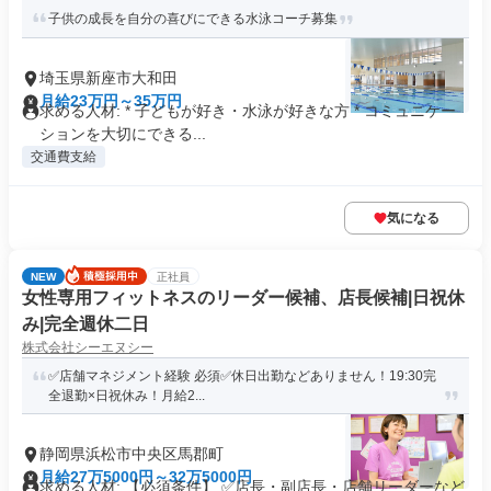
子供の成長を自分の喜びにできる水泳コーチ募集
埼玉県新座市大和田
月給23万円～35万円
求める人材: * 子どもが好き・水泳が好きな方 * コミュニケー
ションを大切にできる...
交通費支給
気になる
NEW
正社員
女性専用フィットネスのリーダー候補、店長候補|日祝休
み|完全週休二日
株式会社シーエヌシー
✅店舗マネジメント経験 必須✅休日出勤などありません！19:30完
全退勤×日祝休み！月給2...
静岡県浜松市中央区馬郡町
月給27万5000円～32万5000円
求める人材: 【必須条件】 ✅店長・副店長・店舗リーダーなど