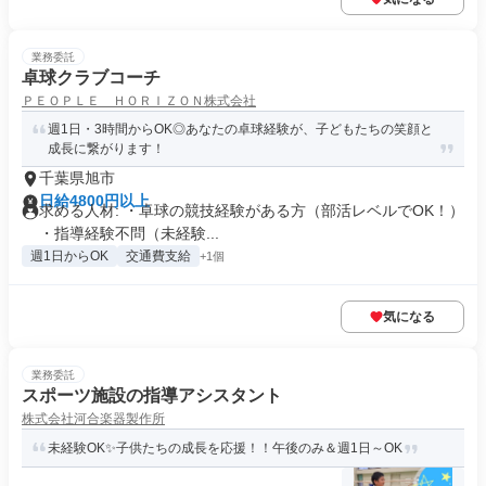
業務委託
卓球クラブコーチ
ＰＥＯＰＬＥ ＨＯＲＩＺＯＮ株式会社
週1日・3時間からOK◎あなたの卓球経験が、子どもたちの笑顔と
成長に繋がります！
千葉県旭市
日給4800円以上
求める人材: ・卓球の競技経験がある方（部活レベルでOK！）
・指導経験不問（未経験...
週1日からOK
交通費支給
+1個
気になる
業務委託
スポーツ施設の指導アシスタント
株式会社河合楽器製作所
未経験OK✨子供たちの成長を応援！！午後のみ＆週1日～OK