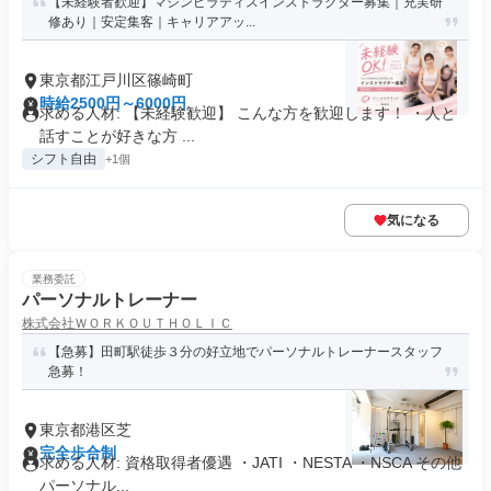
【未経験者歓迎】マシンピラティスインストラクター募集｜充実研
修あり｜安定集客｜キャリアアッ...
東京都江戸川区篠崎町
時給2500円～6000円
求める人材: 【未経験歓迎】 こんな方を歓迎します！ ・人と
話すことが好きな方 ...
シフト自由
+1個
気になる
業務委託
パーソナルトレーナー
株式会社ＷＯＲＫＯＵＴＨＯＬＩＣ
【急募】田町駅徒歩３分の好立地でパーソナルトレーナースタッフ
急募！
東京都港区芝
完全歩合制
求める人材: 資格取得者優遇 ・JATI ・NESTA ・NSCA その他
パーソナル...