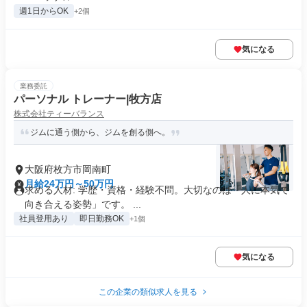
週1日からOK
+2個
気になる
業務委託
パーソナル トレーナー|牧方店
株式会社ティーバランス
ジムに通う側から、ジムを創る側へ。
大阪府枚方市岡南町
月給24万円～50万円
求める人材: 学歴・資格・経験不問。大切なのは「人に本気で
向き合える姿勢」です。 ...
社員登用あり
即日勤務OK
+1個
気になる
この企業の類似求人を見る