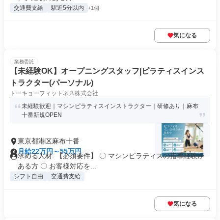
交通費支給
駅近5分以内
+1個
気になる
業務委託
【未経験OK】オープニングスタッフ|ピラティスインス
トラクター(パーソナル)
トーキョーフィットネス株式会社
未経験歓迎｜マシンピラティスインストラクター｜研修あり｜麻布
十番新規OPEN
東京都港区麻布十番
月給22万円～55万円
求める人材: 【必須要件】 〇 マシンピラティスの指導経験が
ある方 〇 お客様対応を...
シフト自由
交通費支給
気になる