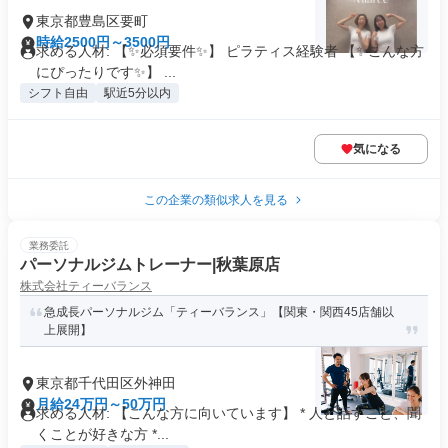
東京都豊島区要町
時給2500円～3500円
求める人材: 【✨必須要件✨】 ピラティス経験者 【✨こんな方
にぴったりです✨】 ...
シフト自由
駅近5分以内
気になる
この企業の類似求人を見る
業務委託
パーソナルジムトレーナー|秋葉原店
株式会社ティーバランス
急成長パーソナルジム「ティーバランス」【関東・関西45店舗以
上展開】
東京都千代田区外神田
月給24万円～50万円
求める人材: 【こんな方に向いています】 * 人と話すこと、聞
くことが好きな方 *...