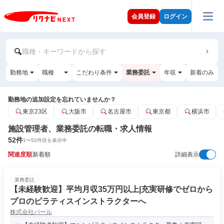
会員登録
ログイン
職種・キーワードから探す
勤務地
職種
こだわり条件
業務委託
年収
新着のみ
勤務地の追加設定を忘れていませんか？
東京23区
大阪市
名古屋市
東京都
横浜市
施設管理者、業務委託の転職・求人情報
52
件
1
〜
52
件目を表示中
関連度順
新着順
詳細表示
業務委託
【未経験歓迎】平均月収35万円以上|充実研修でゼロから
プロのピラティスインストラクターへ
株式会社パール