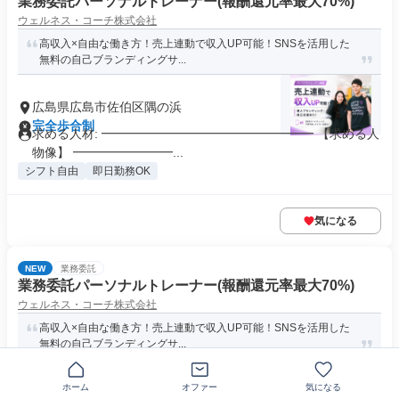
業務委託パーソナルトレーナー(報酬還元率最大70%)
ウェルネス・コーチ株式会社
高収入×自由な働き方！売上連動で収入UP可能！SNSを活用した
無料の自己ブランディングサ...
広島県広島市佐伯区隅の浜
完全歩合制
求める人材: ━━━━━━━━━━━━━━━━━ 【求める人
物像】 ━━━━━━━━...
シフト自由
即日勤務OK
気になる
NEW
業務委託
業務委託パーソナルトレーナー(報酬還元率最大70%)
ウェルネス・コーチ株式会社
高収入×自由な働き方！売上連動で収入UP可能！SNSを活用した
無料の自己ブランディングサ...
ホーム
オファー
気になる
奈良県生駒市小明町