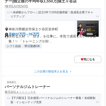
ナー|独立後の平均年収1,550万|保土ヶ谷店
(株)REJUVENATE
✨未経験からプロへ｜設立3年で100店舗突破！急成長企業でキャ
リアアップ
神奈川県横浜市保土ケ谷区岩井町
月給22万円～55万円
求める人材: ✨「好き」を仕事に。本気で成長したい方を募
集！✨ 「トレーニングが好...
シフト自由
即日勤務OK
気になる
この企業の類似求人を見る
業務委託
パーソナルジムトレーナー
株式会社ａｉｒｌｉｎｋ
【千川駅近】完全個室パーソナルジムのトレーナー募集！未経験歓
迎・インセンティブ充実