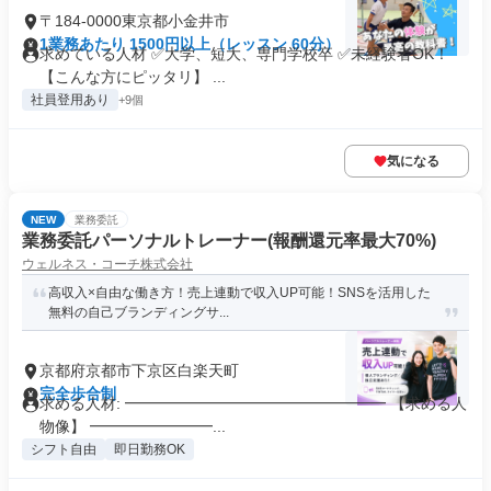
〒184-0000東京都小金井市
1業務あたり 1500円以上（レッスン 60分）
求めている人材 ✅大学、短大、専門学校卒 ✅未経験者OK！
【こんな方にピッタリ】 ...
社員登用あり
+9個
気になる
NEW
業務委託
業務委託パーソナルトレーナー(報酬還元率最大70%)
ウェルネス・コーチ株式会社
高収入×自由な働き方！売上連動で収入UP可能！SNSを活用した
無料の自己ブランディングサ...
京都府京都市下京区白楽天町
完全歩合制
求める人材: ━━━━━━━━━━━━━━━━━ 【求める人
物像】 ━━━━━━━━...
シフト自由
即日勤務OK