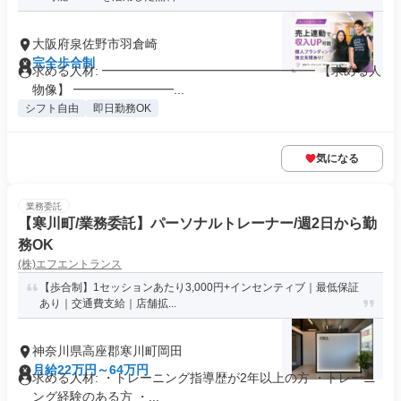
大阪府泉佐野市羽倉崎
完全歩合制
求める人材: ━━━━━━━━━━━━━━━━━ 【求める人
物像】 ━━━━━━━━...
シフト自由
即日勤務OK
気になる
業務委託
【寒川町/業務委託】パーソナルトレーナー/週2日から勤
務OK
(株)エフエントランス
【歩合制】1セッションあたり3,000円+インセンティブ｜最低保証
あり｜交通費支給｜店舗拡...
神奈川県高座郡寒川町岡田
月給22万円～64万円
求める人材: ・トレーニング指導歴が2年以上の方 ・トレーニ
ング経験のある方 ・...