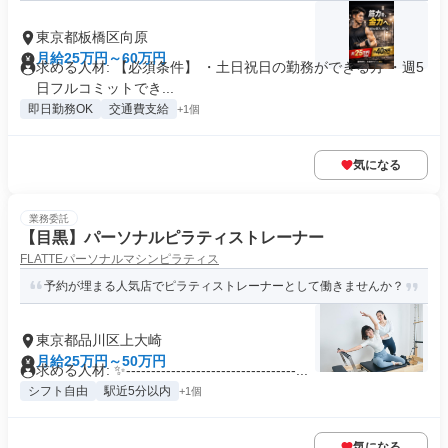
東京都板橋区向原
月給25万円～60万円
求める人材: 【必須条件】 ・土日祝日の勤務ができる方 ・週5
日フルコミットでき...
即日勤務OK
交通費支給
+1個
気になる
業務委託
【目黒】パーソナルピラティストレーナー
FLATTEパーソナルマシンピラティス
予約が埋まる人気店でピラティストレーナーとして働きませんか？
東京都品川区上大崎
月給25万円～50万円
求める人材: ✨----------------------------------...
シフト自由
駅近5分以内
+1個
気になる