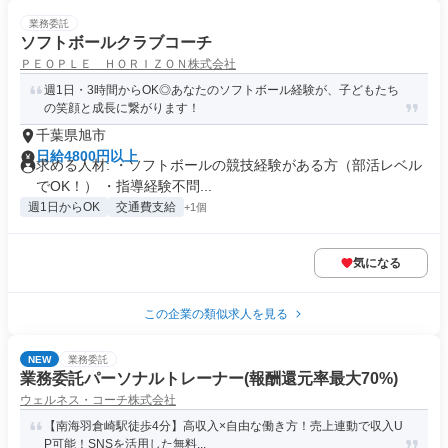
業務委託
ソフトボールクラブコーチ
ＰＥＯＰＬＥ ＨＯＲＩＺＯＮ株式会社
週1日・3時間からOK◎あなたのソフトボール経験が、子どもたち
の笑顔と成長に繋がります！
千葉県旭市
日給4800円以上
求める人材: ・ソフトボールの競技経験がある方（部活レベル
でOK！） ・指導経験不問...
週1日からOK
交通費支給
+1個
気になる
この企業の類似求人を見る
NEW
業務委託
業務委託パーソナルトレーナー(報酬還元率最大70%)
ウェルネス・コーチ株式会社
【南海羽倉崎駅徒歩4分】高収入×自由な働き方！売上連動で収入U
P可能！SNSを活用した無料...