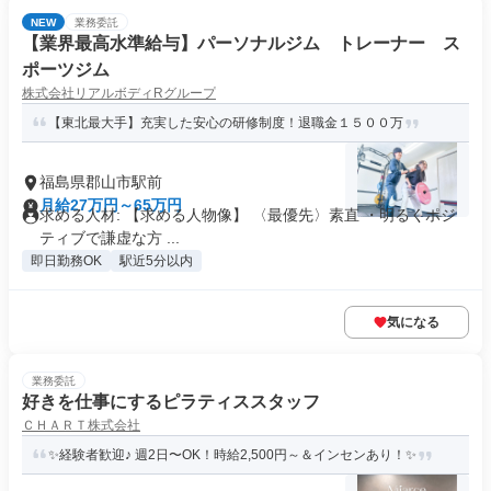
NEW
業務委託
【業界最高水準給与】パーソナルジム トレーナー ス
ポーツジム
株式会社リアルボディRグループ
【東北最大手】充実した安心の研修制度！退職金１５００万
福島県郡山市駅前
月給27万円～65万円
求める人材: 【求める人物像】 〈最優先〉素直 ・明るくポジ
ティブで謙虚な方 ...
即日勤務OK
駅近5分以内
気になる
業務委託
好きを仕事にするピラティススタッフ
ＣＨＡＲＴ株式会社
✨経験者歓迎♪ 週2日〜OK！時給2,500円～＆インセンあり！✨