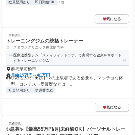
社員登用あり
即日勤務OK
+1個
気になる
業務委託
トレーニングジムの統括トレーナー
ローズタウンクリニック糖尿病内科
医療連携型ジム「メディフィットラボ」で実現する健康をサポート
するトレーニングジム
群馬県前橋市
月給25万円～40万円
求める人材: ★筋トレの上級者である必要や、マッチョな体
型、コンテスト受賞歴などは一...
社員登用あり
交通費支給
気になる
業務委託
✨️急募✨️【最高55万円/月|未経験OK】パーソナルトレー