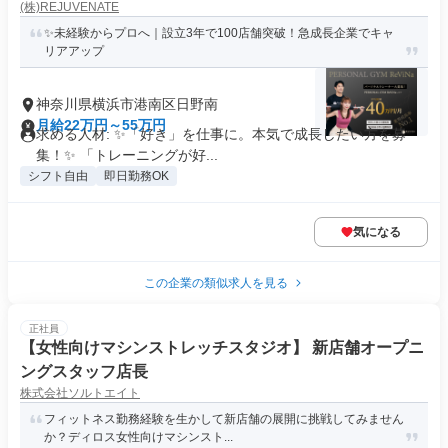
(株)REJUVENATE
✨未経験からプロへ｜設立3年で100店舗突破！急成長企業でキャ
リアアップ
神奈川県横浜市港南区日野南
月給22万円～55万円
求める人材: ✨「好き」を仕事に。本気で成長したい方を募
集！✨ 「トレーニングが好...
シフト自由
即日勤務OK
気になる
この企業の類似求人を見る
正社員
【女性向けマシンストレッチスタジオ】 新店舗オープニ
ングスタッフ店長
株式会社ソルトエイト
フィットネス勤務経験を生かして新店舗の展開に挑戦してみません
か？ディロス女性向けマシンスト...