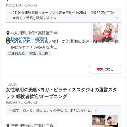
株式会社KoKoRo-iki
9月神奈川県川崎市オープン決定★平均年齢25歳、月収30万が可能
★若くて元気な職場です！未...
神奈川県川崎市高津区千年
月給30万円～40万円
求める人材: 【求める人物】 要普通運転免許（AT限定可） 体
を動かすことが好きな方...
交通費支給
駅近5分以内
気になる
正社員
女性専用の美容×ヨガ・ピラティススタジオの運営スタ
ッフ 経験者歓迎/オープニング
株式会社KoKoRo-iki
癒す。鍛える。整える。その中心に、あなたがいる。
神奈川県横浜市旭区二俣川