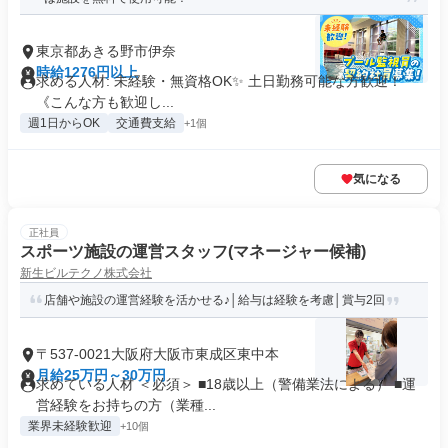
東京都あきる野市伊奈
時給1276円以上
求める人材: 未経験・無資格OK✨️ ​土日勤務可能な方歓迎！
《こんな方も歓迎し...
週1日からOK
交通費支給
+1個
気になる
正社員
スポーツ施設の運営スタッフ(マネージャー候補)
新生ビルテクノ株式会社
店舗や施設の運営経験を活かせる♪│給与は経験を考慮│賞与2回
〒537-0021大阪府大阪市東成区東中本
月給25万円～30万円
求めている人材 ＜必須＞ ■18歳以上（警備業法による） ■運
営経験をお持ちの方（業種...
業界未経験歓迎
+10個