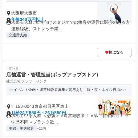
大阪府大阪市
年俸340万円以上
求める人材: 女性向けスタジオでの接客や運営に関心のある方
運動経験、ストレッチ業...
交通費支給
気になる
正社員
店舗運営・管理担当(ポップアップストア)
株式会社フラワーリング
イベント企画・運営経験者募集✨賞与あり！服・髪・ネイル自由♪
〒153-0043東京都目黒区東山
月給24万550円～26万550円
求めている人材 ＜必須＞ ✊運営経験者！ ⭐第二新卒歓迎！ ⭐
学歴不問 ⭐ブランク歓...
主婦・主夫歓迎
+22個