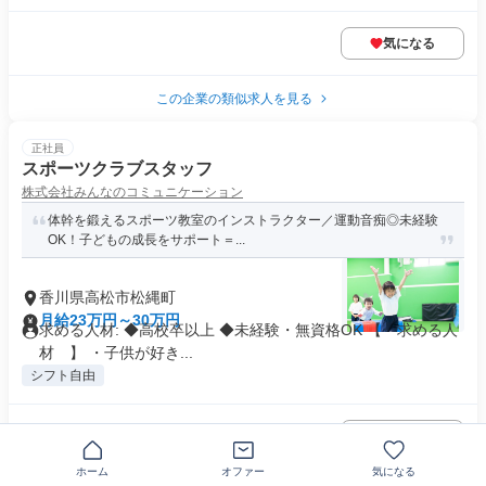
気になる
この企業の類似求人を見る
正社員
スポーツクラブスタッフ
株式会社みんなのコミュニケーション
体幹を鍛えるスポーツ教室のインストラクター／運動音痴◎未経験
OK！子どもの成長をサポート＝...
香川県高松市松縄町
月給23万円～30万円
求める人材: ◆高校卒以上 ◆未経験・無資格OK 【 求める人
材 】 ・子供が好き...
シフト自由
気になる
ホーム
オファー
気になる