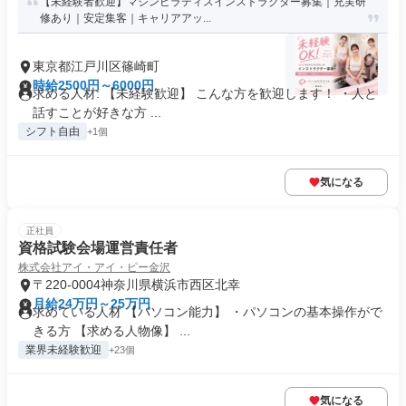
【未経験者歓迎】マシンピラティスインストラクター募集｜充実研
修あり｜安定集客｜キャリアアッ...
東京都江戸川区篠崎町
時給2500円～6000円
求める人材: 【未経験歓迎】 こんな方を歓迎します！ ・人と
話すことが好きな方 ...
シフト自由
+1個
気になる
正社員
資格試験会場運営責任者
株式会社アイ・アイ・ピー金沢
〒220-0004神奈川県横浜市西区北幸
月給24万円～25万円
求めている人材 【パソコン能力】 ・パソコンの基本操作がで
きる方 【求める人物像】 ...
業界未経験歓迎
+23個
気になる