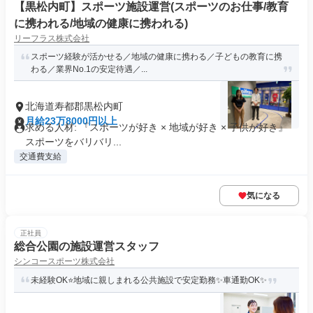
【黒松内町】スポーツ施設運営(スポーツのお仕事/教育
に携われる/地域の健康に携われる)
リーフラス株式会社
スポーツ経験が活かせる／地域の健康に携わる／子どもの教育に携
わる／業界No.1の安定待遇／...
北海道寿都郡黒松内町
月給23万8000円以上
求める人材: 『スポーツが好き × 地域が好き × 子供が好き』
スポーツをバリバリ...
交通費支給
気になる
正社員
総合公園の施設運営スタッフ
シンコースポーツ株式会社
未経験OK⭐地域に親しまれる公共施設で安定勤務✨車通勤OK✨