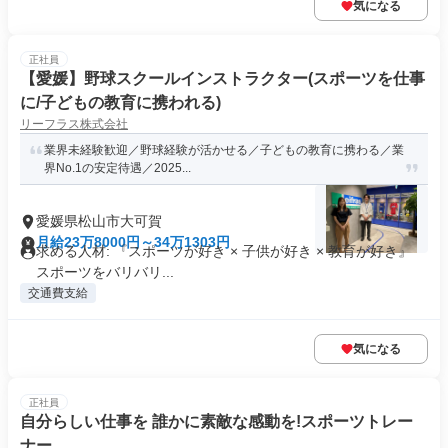
気になる
正社員
【愛媛】野球スクールインストラクター(スポーツを仕事
に/子どもの教育に携われる)
リーフラス株式会社
業界未経験歓迎／野球経験が活かせる／子どもの教育に携わる／業
界No.1の安定待遇／2025...
愛媛県松山市大可賀
月給23万8000円～34万1303円
求める人材: 『スポーツが好き × 子供が好き × 教育が好き』
スポーツをバリバリ...
交通費支給
気になる
正社員
自分らしい仕事を 誰かに素敵な感動を!スポーツトレー
ナー