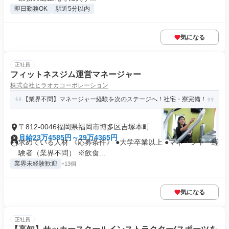
即日勤務OK
駅近5分以内
気になる
正社員
フィットネスジム運営マネージャー
株式会社ヒラオカコーポレーション
【業界不問】マネージャー経験を次のステージへ！社宅・寮完備！
〒812-0046福岡県福岡市博多区吉塚本町
月給23万4585円～29万4365円
求めている人材 《応募条件》 ●大学卒業以上 ●マネージャー経
験者（業界不問） ※飲食...
業界未経験歓迎
+13個
気になる
正社員