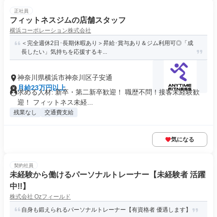
正社員
フィットネスジムの店舗スタッフ
横浜コーポレーション株式会社
＜完全週休2日･長期休暇あり＞昇給･賞与あり＆ジム利用可◎「成
長したい」気持ちを応援するキ...
神奈川県横浜市神奈川区子安通
月給23万円以上
求める人材: 新卒・第二新卒歓迎！ 職歴不問！接客未経験歓
迎！ フィットネス未経...
残業なし
交通費支給
気になる
契約社員
未経験から働けるパーソナルトレーナー【未経験者 活躍
中!!】
株式会社 Ozフィールド
自身も鍛えられるパーソナルトレーナー【有資格者 優遇します】