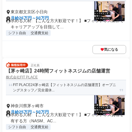
東京都文京区小日向
月給26万円～50万円
求める人材: 【こんな方大歓迎です！】 ■フィットネス業界で
キャリアアップを目指して...
シフト自由
交通費支給
気になる
正社員
【茅ヶ崎店】24時間フィットネスジムの店舗運営
株式会社FIT PLACE
FIT PLACE24茅ヶ崎店【フィットネスジムの店舗運営】オープニ
ングスタッフ／完全週休...
神奈川県茅ヶ崎市
月給25万円～50万円
求める人材: 【こんな方大歓迎です！】 ■フィットネス資格を
有する方（NASM、AC...
シフト自由
交通費支給