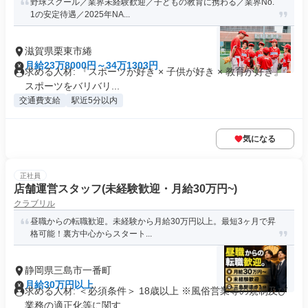
野球スクール／業界未経験歓迎／子どもの教育に携わる／業界No.
1の安定待遇／2025年NA...
滋賀県栗東市綣
月給23万8000円～34万1303円
求める人材: 『スポーツが好き × 子供が好き × 教育が好き』
スポーツをバリバリ...
交通費支給
駅近5分以内
気になる
正社員
店舗運営スタッフ(未経験歓迎・月給30万円~)
クラブリル
昼職からの転職歓迎。未経験から月給30万円以上。最短3ヶ月で昇
格可能！裏方中心からスタート...
静岡県三島市一番町
月給30万円以上
求める人材: ＜必須条件＞ 18歳以上 ※風俗営業等の規制及び
業務の適正化等に関す...