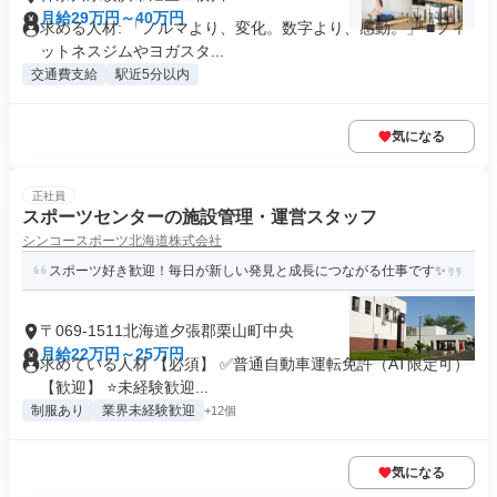
月給29万円～40万円
求める人材: 「ノルマより、変化。数字より、感動。」 ■フィ
ットネスジムやヨガスタ...
交通費支給
駅近5分以内
気になる
正社員
スポーツセンターの施設管理・運営スタッフ
シンコースポーツ北海道株式会社
スポーツ好き歓迎！毎日が新しい発見と成長につながる仕事です✨
〒069-1511北海道夕張郡栗山町中央
月給22万円～25万円
求めている人材 【必須】 ✅普通自動車運転免許（AT限定可）
【歓迎】 ⭐未経験歓迎...
制服あり
業界未経験歓迎
+12個
気になる