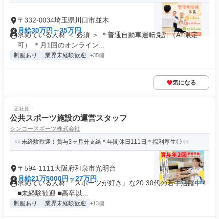
〒332-0034埼玉県川口市並木
月給30万円～35万円
求めている人材 ＜ 必須 ＞ ＊普通自動車運転免許（AT限定
可） ＊月1回のオンライン...
制服あり
業界未経験歓迎
+35個
気になる
正社員
公共スポーツ施設の運営スタッフ
シンコースポーツ株式会社
未経験歓迎！賞与3ヶ月分支給＊年間休日111日＊福利厚生◎
〒594-1111大阪府和泉市光明台
月給21万5000円～27万円
求めている人材 『スポーツが好き』な20.30代の若手活躍中！
■未経験歓迎 ■高卒以...
制服あり
業界未経験歓迎
+13個