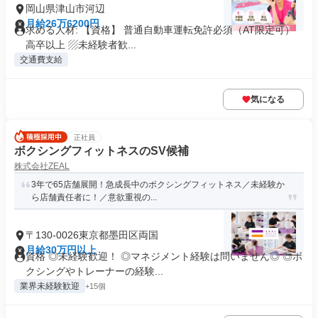
岡山県津山市河辺
月給26万6200円
求める人材: 【資格】 普通自動車運転免許必須（AT限定可）
高卒以上 ▨未経験者歓...
交通費支給
気になる
正社員
ボクシングフィットネスのSV候補
株式会社ZEAL
3年で65店舗展開！急成長中のボクシングフィットネス／未経験か
ら店舗責任者に！／意欲重視の...
〒130-0026東京都墨田区両国
月給30万円以上
資格 ◎未経験歓迎！ ◎マネジメント経験は問いません◎ ◎ボ
クシングやトレーナーの経験...
業界未経験歓迎
+15個