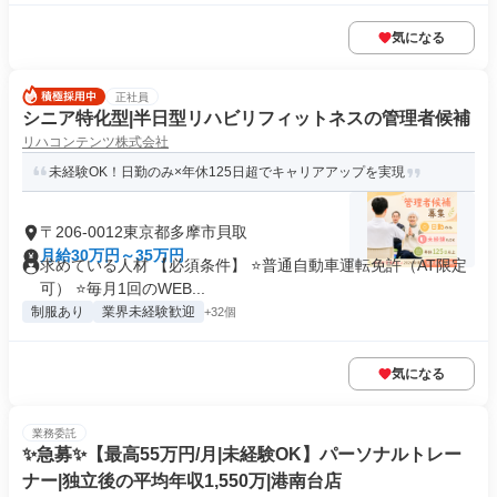
気になる
正社員
シニア特化型|半日型リハビリフィットネスの管理者候補
リハコンテンツ株式会社
未経験OK！日勤のみ×年休125日超でキャリアアップを実現
〒206-0012東京都多摩市貝取
月給30万円～35万円
求めている人材 【必須条件】 ⭐普通自動車運転免許（AT限定
可） ⭐毎月1回のWEB...
制服あり
業界未経験歓迎
+32個
気になる
業務委託
✨️急募✨️【最高55万円/月|未経験OK】パーソナルトレー
ナー|独立後の平均年収1,550万|港南台店