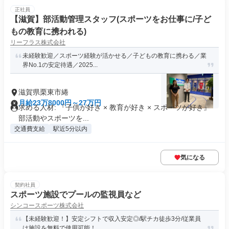
正社員
【滋賀】部活動管理スタッフ(スポーツをお仕事に/子ど
もの教育に携われる)
リーフラス株式会社
未経験歓迎／スポーツ経験が活かせる／子どもの教育に携わる／業
界No.1の安定待遇／2025...
滋賀県栗東市綣
月給23万8000円～27万円
求める人材: 『子供が好き × 教育が好き × スポーツが好き』
部活動やスポーツを...
交通費支給
駅近5分以内
気になる
契約社員
スポーツ施設でプールの監視員など
シンコースポーツ株式会社
【未経験歓迎！】安定シフトで収入安定◎/駅チカ徒歩3分/従業員
は施設を無料で使用可能！