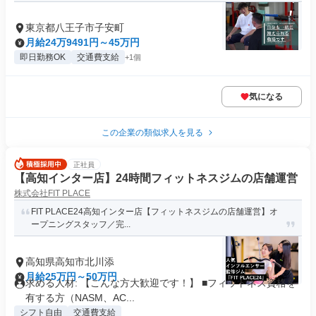
東京都八王子市子安町
月給24万9491円～45万円
即日勤務OK
交通費支給
+1個
気になる
この企業の類似求人を見る
正社員
【高知インター店】24時間フィットネスジムの店舗運営
株式会社FIT PLACE
FIT PLACE24高知インター店【フィットネスジムの店舗運営】オ
ープニングスタッフ／完...
高知県高知市北川添
月給25万円～50万円
求める人材: 【こんな方大歓迎です！】 ■フィットネス資格を
有する方（NASM、AC...
シフト自由
交通費支給