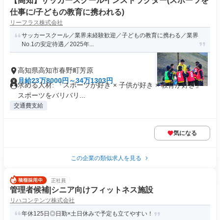
【高知】サッカースクールインストラクター(スポーツを
仕事に/子どもの教育に携われる)
リーフラス株式会社
サッカースクール／業界未経験歓迎／子どもの教育に携わる／業界
No.1の安定待遇／2025年...
高知県高知市春野町芳原
月給23万8000円～34万1303円
求める人材: 『スポーツが好き × 子供が好き × 教育が好き』
スポーツをバリバリ...
交通費支給
気になる
この企業の類似求人を見る
正社員
管理者候補|シニア向けフィットネス施設
リハコンテンツ株式会社
年休125日◎日勤×土日休みで予定も立てやすい！