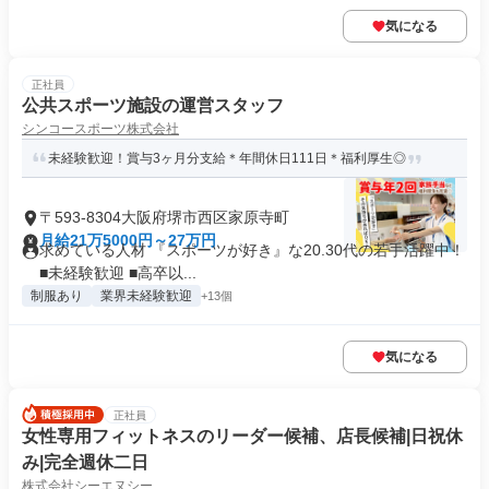
気になる
正社員
公共スポーツ施設の運営スタッフ
シンコースポーツ株式会社
未経験歓迎！賞与3ヶ月分支給＊年間休日111日＊福利厚生◎
〒593-8304大阪府堺市西区家原寺町
月給21万5000円～27万円
求めている人材 『スポーツが好き』な20.30代の若手活躍中！
■未経験歓迎 ■高卒以...
制服あり
業界未経験歓迎
+13個
気になる
正社員
女性専用フィットネスのリーダー候補、店長候補|日祝休
み|完全週休二日
株式会社シーエヌシー