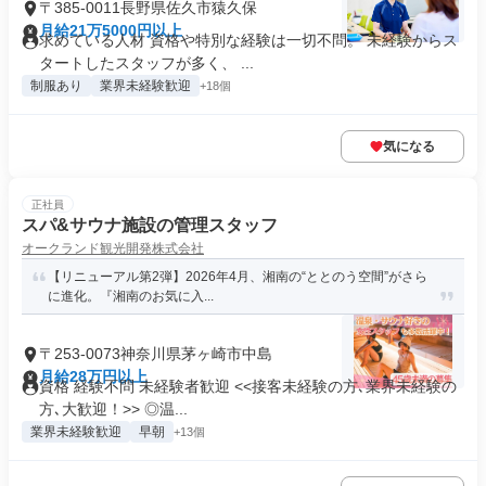
〒385-0011長野県佐久市猿久保
月給21万5000円以上
求めている人材 資格や特別な経験は一切不問。 未経験からス
タートしたスタッフが多く、 ...
制服あり
業界未経験歓迎
+18個
気になる
正社員
スパ&サウナ施設の管理スタッフ
オークランド観光開発株式会社
【リニューアル第2弾】2026年4月、湘南の“ととのう空間”がさら
に進化。『湘南のお気に入...
〒253-0073神奈川県茅ヶ崎市中島
月給28万円以上
資格 経験不問 未経験者歓迎 <<接客未経験の方､業界未経験の
方､大歓迎！>> ◎温...
業界未経験歓迎
早朝
+13個