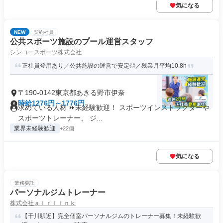
気になる
NEW
契約社員
公共スポーツ施設のプール運営スタッフ
シンコースポーツ株式会社
正社員登用あり／公共施設の運営で安定◎／残業月平均10.8h
〒190-0142東京都あきる野市伊奈
時給1276円～1776円
求めている人材 ⏩未経験歓迎！ スポーツインストラクターや
スポーツトレーナー、 ジ...
業界未経験歓迎
+22個
気になる
業務委託
パーソナルジムトレーナー
株式会社ａｉｒｌｉｎｋ
【千川駅近】完全個室パーソナルジムのトレーナー募集！未経験歓