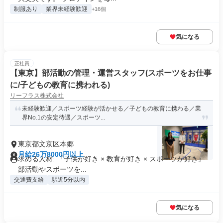
制服あり
業界未経験歓迎
+16個
気になる
正社員
【東京】部活動の管理・運営スタッフ(スポーツをお仕事
に/子どもの教育に携われる)
リーフラス株式会社
未経験歓迎／スポーツ経験が活かせる／子どもの教育に携わる／業
界No.1の安定待遇／スポーツ...
東京都文京区本郷
月給26万8000円以上
求める人材: 『子供が好き × 教育が好き × スポーツが好き』
部活動やスポーツを...
交通費支給
駅近5分以内
気になる