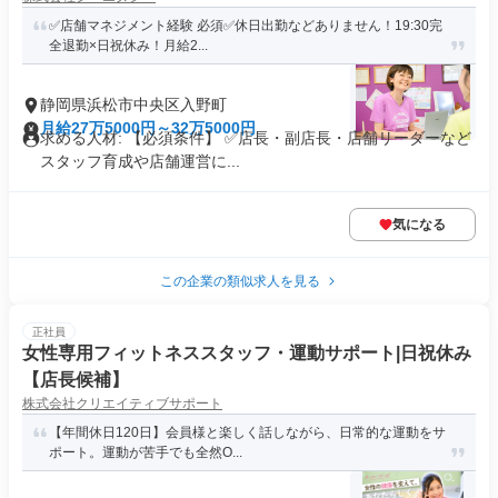
✅店舗マネジメント経験 必須✅休日出勤などありません！19:30完
全退勤×日祝休み！月給2...
静岡県浜松市中央区入野町
月給27万5000円～32万5000円
求める人材: 【必須条件】 ✅店長・副店長・店舗リーダーなど
スタッフ育成や店舗運営に...
気になる
この企業の類似求人を見る
正社員
女性専用フィットネススタッフ・運動サポート|日祝休み
【店長候補】
株式会社クリエイティブサポート
【年間休日120日】会員様と楽しく話しながら、日常的な運動をサ
ポート。運動が苦手でも全然O...