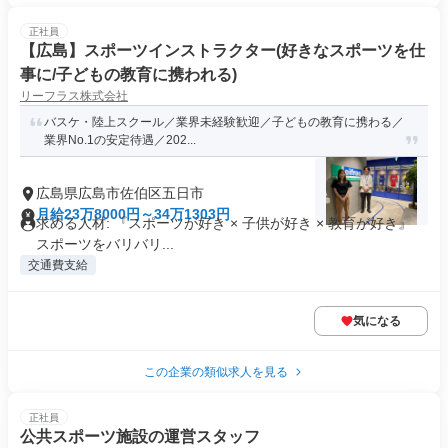
正社員
【広島】スポーツインストラクター(好きなスポーツを仕
事に/子どもの教育に携われる)
リーフラス株式会社
バスケ・陸上スクール／業界未経験歓迎／子どもの教育に携わる／
業界No.1の安定待遇／202...
広島県広島市佐伯区五日市
月給23万8000円～34万1303円
求める人材: 『スポーツが好き × 子供が好き × 教育が好き』
スポーツをバリバリ...
交通費支給
気になる
この企業の類似求人を見る
正社員
公共スポーツ施設の運営スタッフ