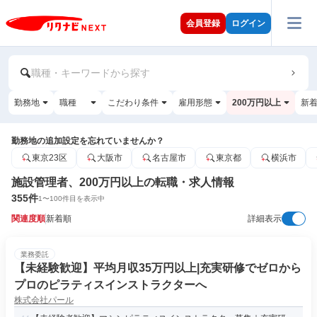
会員登録
ログイン
職種・キーワードから探す
勤務地
職種
こだわり条件
雇用形態
200万円以上
新
勤務地の追加設定を忘れていませんか？
東京23区
大阪市
名古屋市
東京都
横浜市
施設管理者、200万円以上の転職・求人情報
355
件
1
〜
100
件目を表示中
関連度順
新着順
詳細表示
業務委託
【未経験歓迎】平均月収35万円以上|充実研修でゼロから
プロのピラティスインストラクターへ
株式会社パール