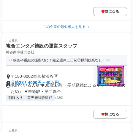
気になる
この企業の類似求人を見る
正社員
複合エンタメ施設の運営スタッフ
神谷商事株式会社
映画や番組の撮影地に！完全週休二日制◎原則残業なし！
〒150-0002東京都渋谷区
月給28万4000円～40万円
求めている人材 ✱30歳未満 （長期勤続によるキャリア形成の
ため） ✱未経験・第二新卒...
制服あり
業界未経験歓迎
+22個
気になる
正社員