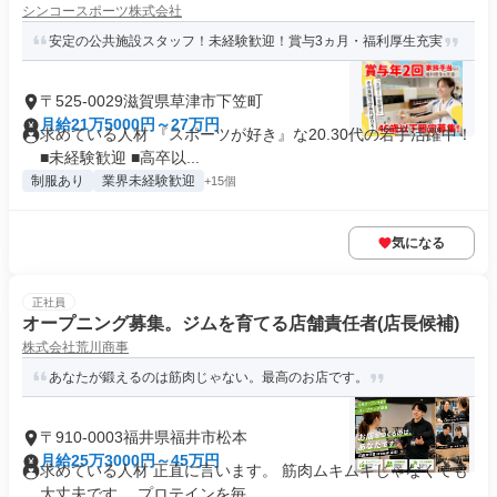
シンコースポーツ株式会社
安定の公共施設スタッフ！未経験歓迎！賞与3ヵ月・福利厚生充実
〒525-0029滋賀県草津市下笠町
月給21万5000円～27万円
求めている人材 『スポーツが好き』な20.30代の若手活躍中！
■未経験歓迎 ■高卒以...
制服あり
業界未経験歓迎
+15個
気になる
正社員
オープニング募集。ジムを育てる店舗責任者(店長候補)
株式会社荒川商事
あなたが鍛えるのは筋肉じゃない。最高のお店です。
〒910-0003福井県福井市松本
月給25万3000円～45万円
求めている人材 正直に言います。 筋肉ムキムキじゃなくても
大丈夫です。 プロテインを毎...