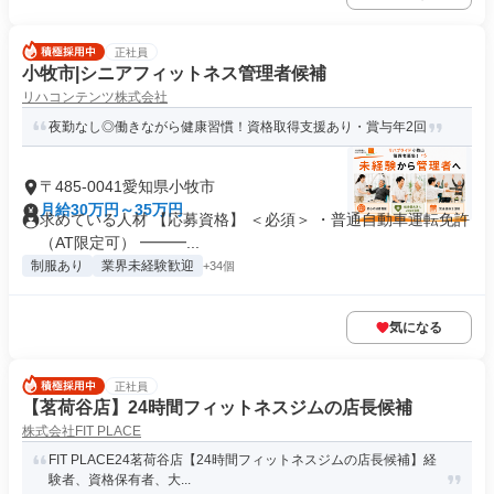
正社員
小牧市|シニアフィットネス管理者候補
リハコンテンツ株式会社
夜勤なし◎働きながら健康習慣！資格取得支援あり・賞与年2回
〒485-0041愛知県小牧市
月給30万円～35万円
求めている人材 【応募資格】 ＜必須＞ ・普通自動車運転免許
（AT限定可） ━━━...
制服あり
業界未経験歓迎
+34個
気になる
正社員
【茗荷谷店】24時間フィットネスジムの店長候補
株式会社FIT PLACE
FIT PLACE24茗荷谷店【24時間フィットネスジムの店長候補】経
験者、資格保有者、大...