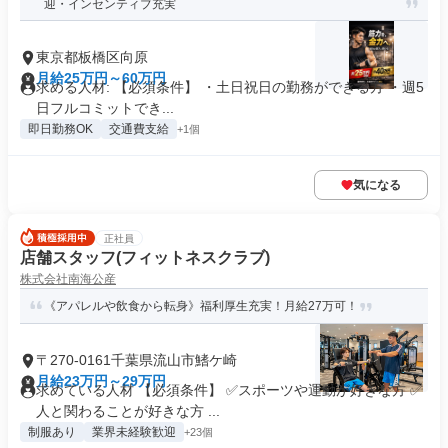
迎・インセンティブ充実
東京都板橋区向原
月給25万円～60万円
求める人材: 【必須条件】 ・土日祝日の勤務ができる方 ・週5
日フルコミットでき...
即日勤務OK
交通費支給
+1個
気になる
正社員
店舗スタッフ(フィットネスクラブ)
株式会社南海公産
《アパレルや飲食から転身》福利厚生充実！月給27万可！
〒270-0161千葉県流山市鰭ケ崎
月給23万円～29万円
求めている人材 【必須条件】 ✅スポーツや運動が好きな方 ✅
人と関わることが好きな方 ...
制服あり
業界未経験歓迎
+23個