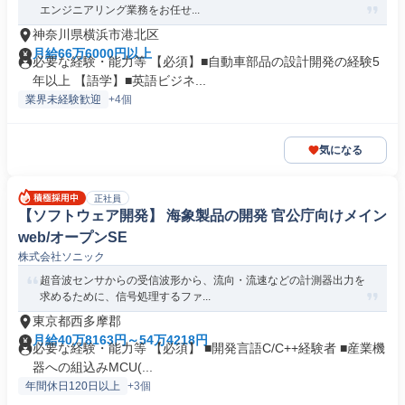
エンジニアリング業務をお任せ...
神奈川県横浜市港北区
月給66万6000円以上
必要な経験・能力等 【必須】■自動車部品の設計開発の経験5
年以上 【語学】■英語ビジネ...
業界未経験歓迎
+4個
気になる
正社員
【ソフトウェア開発】 海象製品の開発 官公庁向けメイン
web/オープンSE
株式会社ソニック
超音波センサからの受信波形から、流向・流速などの計測器出力を
求めるために、信号処理するファ...
東京都西多摩郡
月給40万8163円～54万4218円
必要な経験・能力等 【必須】 ■開発言語C/C++経験者 ■産業機
器への組込みMCU(...
年間休日120日以上
+3個