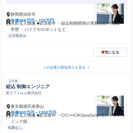
静岡県浜松市
年俸368万円～720万円
求める人物像 ■必須条件 ・組込制御開発の実務経験や知識・
学歴 ・バイクやロボットなど...
土日祝休み
気になる
この企業の類似求人を見る
正社員
組込 制御エンジニア
富士フイルム株式会社
東京都港区南青山
年俸500万円～1300万円
求める人物像 ■必須条件 ・C/C++/C#/JavaScript等のプログラ
ミング経...
転勤なし