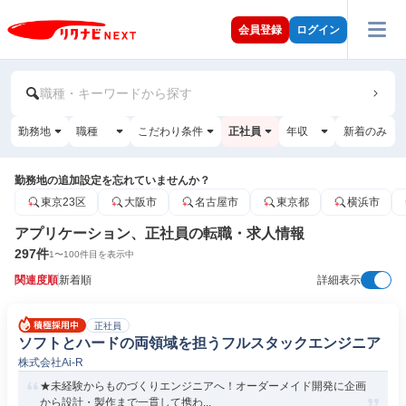
会員登録
ログイン
職種・キーワードから探す
勤務地
職種
こだわり条件
正社員
年収
新着のみ
勤務地の追加設定を忘れていませんか？
東京23区
大阪市
名古屋市
東京都
横浜市
アプリケーション、正社員の転職・求人情報
297
件
1
〜
100
件目を表示中
関連度順
新着順
詳細表示
正社員
ソフトとハードの両領域を担うフルスタックエンジニア
株式会社Ai-R
★未経験からものづくりエンジニアへ！オーダーメイド開発に企画
から設計・製作まで一貫して携わ...