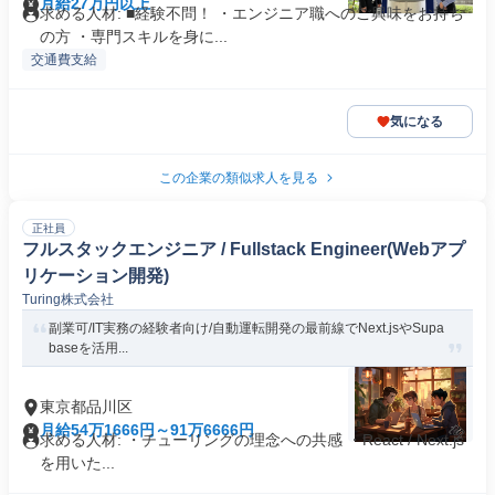
月給27万円以上
求める人材: ■経験不問！ ・エンジニア職へのご興味をお持ち
の方 ・専門スキルを身に...
交通費支給
気になる
この企業の類似求人を見る
正社員
フルスタックエンジニア / Fullstack Engineer(Webアプ
リケーション開発)
Turing株式会社
副業可/IT実務の経験者向け/自動運転開発の最前線でNext.jsやSupa
baseを活用...
東京都品川区
月給54万1666円～91万6666円
求める人材: ・チューリングの理念への共感 ・React / Next.js
を用いた...