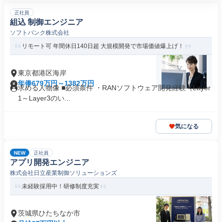
正社員
組込 制御エンジニア
ソフトバンク株式会社
リモート可 年間休日140日超 大規模開発で市場価値爆上げ！
東京都港区海岸
年俸679万円～1382万円
求める人物像 ■必須条件 ・RANソフトウェア開発経験（Layer
1～Layer3のい...
気になる
NEW
正社員
アプリ開発エンジニア
株式会社日立産業制御ソリューションズ
未経験採用中！研修制度充実
茨城県ひたちなか市