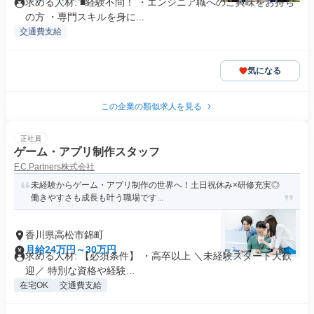
求める人材: ■経験不問！ ・エンジニア職へのご興味をお持ち
の方 ・専門スキルを身に...
交通費支給
気になる
この企業の類似求人を見る
正社員
ゲーム・アプリ制作スタッフ
F.C.Partners株式会社
未経験からゲーム・アプリ制作の世界へ！土日祝休み×研修充実◎
働きやすさも成長も叶う職場です...
香川県高松市錦町
月給24万円～30万円
求める人材: 【必須条件】 ・高卒以上 ＼未経験スタート大歓
迎／ 特別な資格や経験...
在宅OK
交通費支給