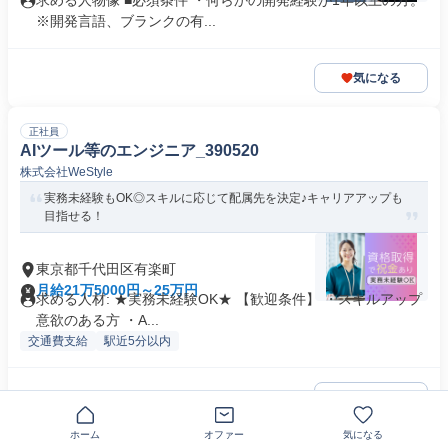
求める人物像 ■必須条件 ・何らかの開発経験が1年以上の方。
※開発言語、ブランクの有...
気になる
正社員
AIツール等のエンジニア_390520
株式会社WeStyle
実務未経験もOK◎スキルに応じて配属先を決定♪キャリアアップも
目指せる！
東京都千代田区有楽町
月給21万5000円～25万円
求める人材: ★実務未経験OK★ 【歓迎条件】 ・​スキルアップ
意欲のある方 ・A...
交通費支給
駅近5分以内
気になる
ホーム
オファー
気になる