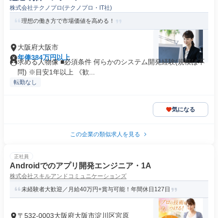
株式会社テクノプロ(テクノプロ・IT社)
理想の働き方で市場価値を高める！
大阪府大阪市
年俸384万円以上
求める人物像 ■必須条件 何らかのシステム開発経験(規模は不
問) ※目安1年以上 《歓...
転勤なし
気になる
この企業の類似求人を見る
正社員
Androidでのアプリ開発エンジニア・1A
株式会社スキルアンドコミュニケーションズ
未経験者大歓迎／月給40万円+賞与可能！年間休日127日
〒532-0003大阪府大阪市淀川区宮原