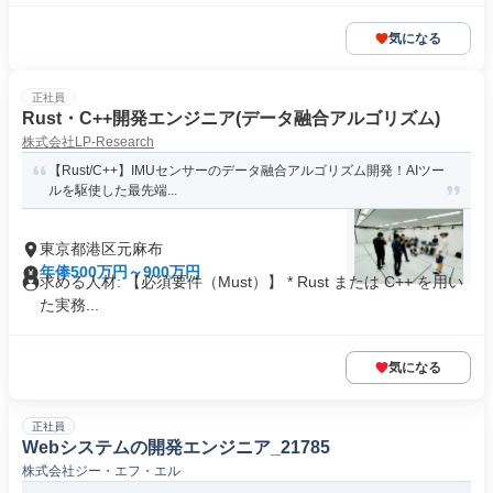
気になる
正社員
Rust・C++開発エンジニア(データ融合アルゴリズム)
株式会社LP-Research
【Rust/C++】IMUセンサーのデータ融合アルゴリズム開発！AIツー
ルを駆使した最先端...
東京都港区元麻布
年俸500万円～900万円
求める人材: 【必須要件（Must）】 * Rust または C++ を用い
た実務...
気になる
正社員
Webシステムの開発エンジニア_21785
株式会社ジー・エフ・エル