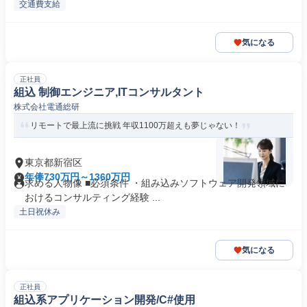
交通費支給
気になる
正社員
組込 制御エンジニア,ITコンサルタント
株式会社電通総研
リモートで最上流に挑戦 年収1100万超えも夢じゃない！
東京都新宿区
年俸730万円～1360万円
求める人物像 ■必須条件 ・組み込みソフトウェア開発領域に
おけるコンサルティング経験 ...
土日祝休み
気になる
正社員
組込系アプリケーション開発/C#使用