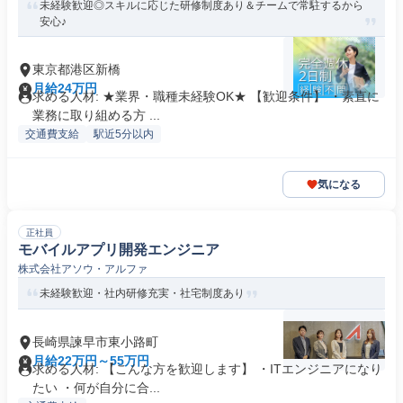
未経験歓迎◎スキルに応じた研修制度あり＆チームで常駐するから
安心♪
東京都港区新橋
月給24万円
求める人材: ★業界・職種未経験OK★ 【歓迎条件】 ・素直に
業務に取り組める方 ...
交通費支給
駅近5分以内
気になる
正社員
モバイルアプリ開発エンジニア
株式会社アソウ・アルファ
未経験歓迎・社内研修充実・社宅制度あり
長崎県諫早市東小路町
月給22万円～55万円
求める人材: 【こんな方を歓迎します】 ・ITエンジニアになり
たい ・何が自分に合...