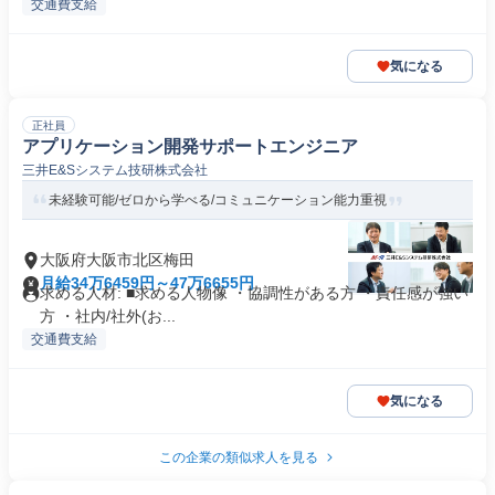
交通費支給
気になる
正社員
アプリケーション開発サポートエンジニア
三井E&Sシステム技研株式会社
未経験可能/ゼロから学べる/コミュニケーション能力重視
大阪府大阪市北区梅田
月給34万6459円～47万6655円
求める人材: ■求める人物像 ・協調性がある方 ・責任感が強い
方 ・社内/社外(お...
交通費支給
気になる
この企業の類似求人を見る