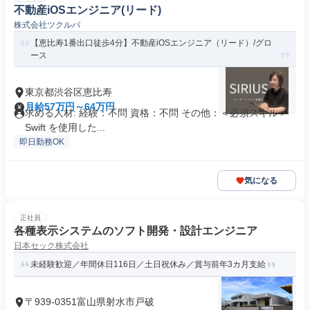
不動産iOSエンジニア(リード)
株式会社ツクルバ
【恵比寿1番出口徒歩4分】不動産iOSエンジニア（リード）/グロ
ース
東京都渋谷区恵比寿
月給57万円～64万円
求める人材: 経験：不問 資格：不問 その他：＜必須スキル＞
Swift を使用した...
即日勤務OK
気になる
正社員
各種表示システムのソフト開発・設計エンジニア
日本セック株式会社
未経験歓迎／年間休日116日／土日祝休み／賞与前年3カ月支給
〒939-0351富山県射水市戸破