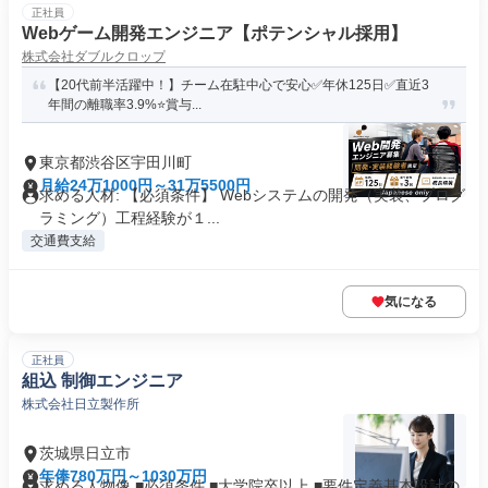
正社員
Webゲーム開発エンジニア【ポテンシャル採用】
株式会社ダブルクロップ
【20代前半活躍中！】チーム在駐中心で安心✅年休125日✅直近3
年間の離職率3.9%⭐賞与...
東京都渋谷区宇田川町
月給24万1000円～31万5500円
求める人材: 【必須条件】 Webシステムの開発（実装、プログ
ラミング）工程経験が１...
交通費支給
気になる
正社員
組込 制御エンジニア
株式会社日立製作所
茨城県日立市
年俸780万円～1030万円
求める人物像 ■必須条件 ■大学院卒以上 ■要件定義基本設計の