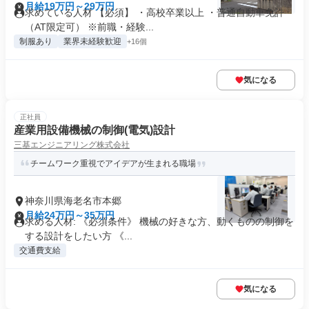
月給19万円～29万円
求めている人材 【必須】 ・高校卒業以上 ・普通自動車免許
（AT限定可） ※前職・経験...
制服あり
業界未経験歓迎
+16個
気になる
正社員
産業用設備機械の制御(電気)設計
三基エンジニアリング株式会社
チームワーク重視でアイデアが生まれる職場
神奈川県海老名市本郷
月給24万円～35万円
求める人材: 《必須条件》 機械の好きな方、動くものの制御を
する設計をしたい方 《...
交通費支給
気になる