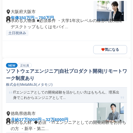
大阪府大阪市
年俸350万円～750万円
求める人物像 ■必須条件 ・大学1年次レベルの線形代数知識・
デスクトップもしくはモバイ...
土日祝休み
気になる
NEW
正社員
ソフトウェアエンジニア|自社プロダクト開発|リモートワ
ーク制度あり
株式会社MetaMoJi(メタモジ)
ITエンジニアとしての開発経験を活かしたい方はもちろん、理系出
身でこれからエンジニアとして...
徳島県徳島市
月給27万5000円～32万6000円
求める人材: ◆必須 ・ITエンジニアとしての開発経験をお持ち
の方 ・新卒・第二...