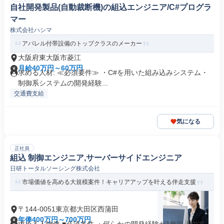
自社開発製品(自動裁断機)の組込エンジニア/C#プログラ
マー
株式会社ハシマ
アパレル付帯設備のトップクラスのメーカー
大阪府東大阪市菱江
月給40万円～60万円
求める人材: ≪必須要件≫ ・C#を用いた組み込みシステム・
制御系システムの開発経験...
交通費支給
気になる
正社員
組込 制御エンジニア,サーバーサイドエンジニア
日研トータルソーシング株式会社
市場価値を高める大規模案件！キャリアアップを叶える伴走支援
〒144-0051東京都大田区西蒲田
年俸400万円～700万円