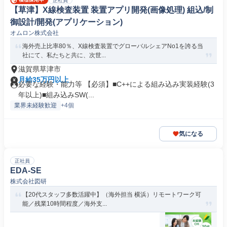
正社員
【草津】X線検査装置 装置アプリ開発(画像処理) 組込/制
御設計/開発(アプリケーション)
オムロン株式会社
海外売上比率80％、X線検査装置でグローバルシェアNo1を誇る当
社にて、私たちと共に、次世...
滋賀県草津市
月給35万円以上
必要な経験・能力等 【必須】■C++による組み込み実装経験(3
年以上)■組み込みSW(...
業界未経験歓迎
+4個
気になる
正社員
EDA-SE
株式会社図研
【20代スタッフ多数活躍中】（海外担当 横浜）リモートワーク可
能／残業10時間程度／海外支...