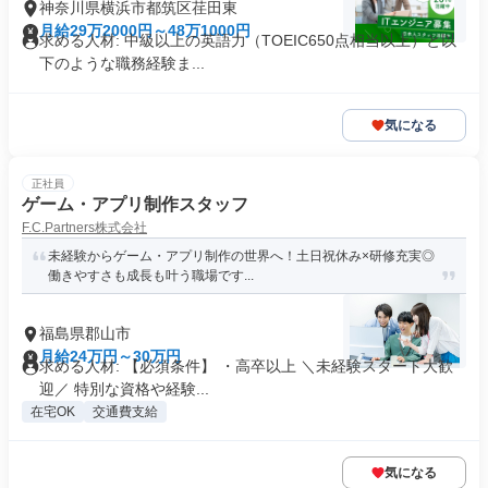
神奈川県横浜市都筑区荏田東
月給29万2000円～48万1000円
求める人材: 中級以上の英語力（TOEIC650点相当以上）と以
下のような職務経験ま...
気になる
正社員
ゲーム・アプリ制作スタッフ
F.C.Partners株式会社
未経験からゲーム・アプリ制作の世界へ！土日祝休み×研修充実◎
働きやすさも成長も叶う職場です...
福島県郡山市
月給24万円～30万円
求める人材: 【必須条件】 ・高卒以上 ＼未経験スタート大歓
迎／ 特別な資格や経験...
在宅OK
交通費支給
気になる