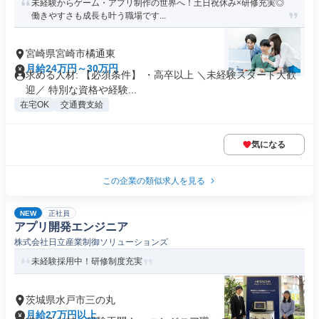
未経験からゲーム・アプリ制作の世界へ！土日祝休み×研修充実◎
働きやすさも成長も叶う職場です...
宮崎県宮崎市橘通東
月給24万円～30万円
求める人材: 【必須条件】 ・高卒以上 ＼未経験スタート大歓
迎／ 特別な資格や経験...
在宅OK
交通費支給
気になる
この企業の類似求人を見る
NEW
正社員
アプリ開発エンジニア
株式会社日立産業制御ソリューションズ
未経験採用中！研修制度充実
茨城県水戸市三の丸
月給27万円以上