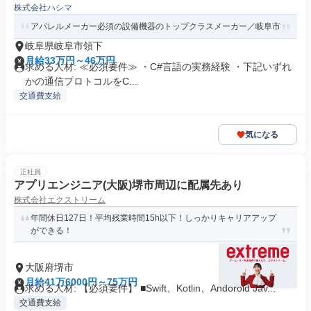
株式会社ハシマ
アパレルメーカー必須の設備機器のトップクラスメーカー／岐阜市
岐阜県岐阜市領下
月給33万円～46万円
求める人材: ≪必須要件≫ ・C#言語の実務経験 ・下記いずれ
かの通信プロトコルをC...
交通費支給
気になる
正社員
アプリエンジニア(大阪)堺市周辺に配属先あり
株式会社エクストリーム
年間休日127日！平均残業時間15h以下！しっかりキャリアアップ
ができる！
大阪府堺市
月給41万6000円～75万円
求める人材: 【必須要件】 ■Swift、Kotlin、Andoroid Jav...
交通費支給