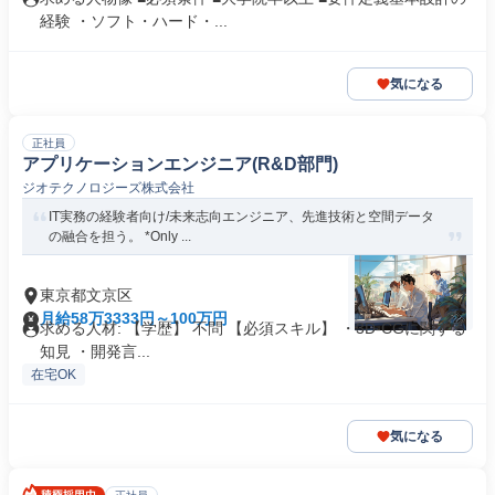
経験 ・ソフト・ハード・...
気になる
正社員
アプリケーションエンジニア(R&D部門)
ジオテクノロジーズ株式会社
IT実務の経験者向け/未来志向エンジニア、先進技術と空間データ
の融合を担う。 *Only ...
東京都文京区
月給58万3333円～100万円
求める人材: 【学歴】 不問 【必須スキル】 ・3D-CGに関する
知見 ・開発言...
在宅OK
気になる