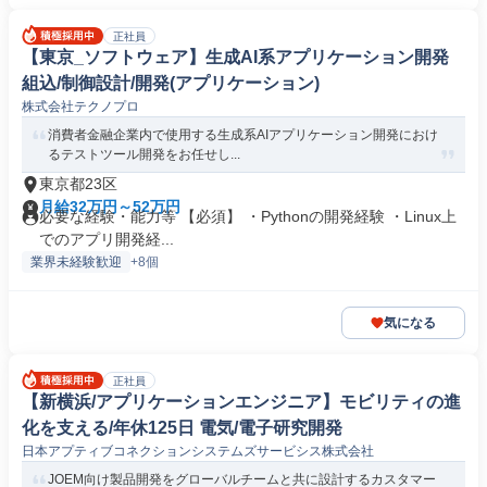
正社員
【東京_ソフトウェア】生成AI系アプリケーション開発
組込/制御設計/開発(アプリケーション)
株式会社テクノプロ
消費者金融企業内で使用する生成系AIアプリケーション開発におけ
るテストツール開発をお任せし...
東京都23区
月給32万円～52万円
必要な経験・能力等 【必須】 ・Pythonの開発経験 ・Linux上
でのアプリ開発経...
業界未経験歓迎
+8個
気になる
正社員
【新横浜/アプリケーションエンジニア】モビリティの進
化を支える/年休125日 電気/電子研究開発
日本アプティブコネクションシステムズサービシス株式会社
JOEM向け製品開発をグローバルチームと共に設計するカスタマー