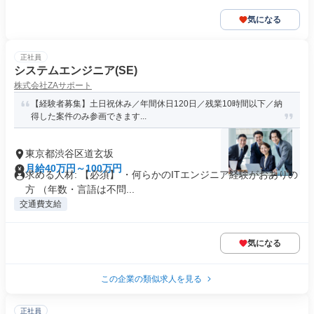
気になる
正社員
システムエンジニア(SE)
株式会社ZAサポート
【経験者募集】土日祝休み／年間休日120日／残業10時間以下／納
得した案件のみ参画できます...
東京都渋谷区道玄坂
月給40万円～100万円
求める人材: 【必須】 ・何らかのITエンジニア経験がおありの
方 （年数・言語は不問...
交通費支給
気になる
この企業の類似求人を見る
正社員