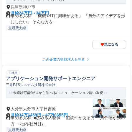
兵庫県神戸市
月給24万円～34万円
求める人材: 「機械やITに興味がある」 「自分のアイデアを形
にしたい」 そんな方を...
交通費支給
気になる
この企業の類似求人を見る
正社員
アプリケーション開発サポートエンジニア
三井E&Sシステム技研株式会社
未経験可能/ゼロから学べる/コミュニケーション能力重視
大分県大分市大字日吉原
月給34万6459円～47万6655円
求める人材: ■求める人物像 ・協調性がある方 ・責任感が強い
方 ・社内/社外(お...
交通費支給