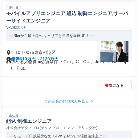
正社員
モバイルアプリエンジニア,組込 制御エンジニア,サーバ
ーサイドエンジニア
Sky株式会社
SIerから最上流へ キャリアと年収を爆速UP！
〒108-0075東京都港区
年俸610万円～2130万円
求める人物像 ■必須条件 ・C++、C、C＃、Java、JavaScrip
t、Flut...
気になる
この企業の類似求人を見る
正社員
組込 制御エンジニア
株式会社テクノプロ(テクノプロ・エンジニアリング社)
リモート可 残業少なめ！AWSとMSで市場価値爆上げ