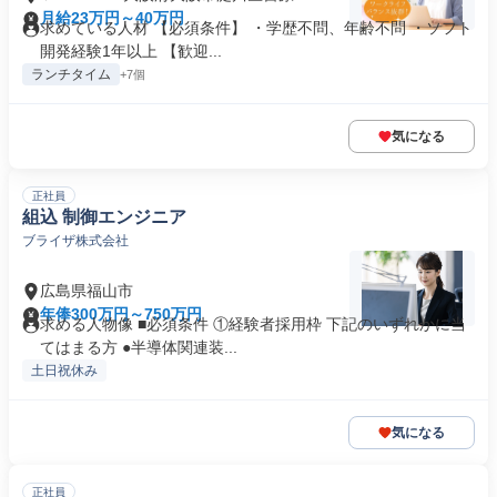
月給23万円～40万円
求めている人材 【必須条件】 ・学歴不問、年齢不問 ・ソフト
開発経験1年以上 【歓迎...
ランチタイム
+7個
気になる
正社員
組込 制御エンジニア
ブライザ株式会社
広島県福山市
年俸300万円～750万円
求める人物像 ■必須条件 ①経験者採用枠 下記のいずれかに当
てはまる方 ●半導体関連装...
土日祝休み
気になる
正社員