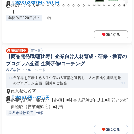
月給33万3367円～75万円
求めている人材 ✧-✧-✧-✧-✧-✧-✧-✧-✧-✧-✧-✧-✧-✧-✧-✧ ✬
【...
年間休日120日以上
+10個
気になる
正社員
【商品開発職/恵比寿】企業向け人材育成・研修・教育の
プログラム企画 企業研修/コーチング
株式会社ウィル・シード
各業界を代表する大手企業の人事部と連携し、人材育成や組織開発
のプログラム企画・開発をご担当...
東京都渋谷区
月給25万円～37万円
必要な経験・能力等 【必須】■社会人経験3年以上■外部との折
衝経験（営業職歓迎）■利害...
業界未経験歓迎
+6個
気になる