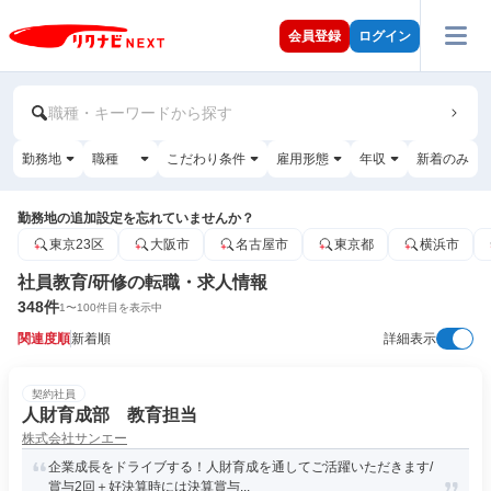
会員登録
ログイン
職種・キーワードから探す
勤務地
職種
こだわり条件
雇用形態
年収
新着のみ
勤務地の追加設定を忘れていませんか？
東京23区
大阪市
名古屋市
東京都
横浜市
社員教育/研修の転職・求人情報
348
件
1
〜
100
件目を表示中
関連度順
新着順
詳細表示
契約社員
人財育成部 教育担当
株式会社サンエー
企業成長をドライブする！人財育成を通してご活躍いただきます/
賞与2回＋好決算時には決算賞与...