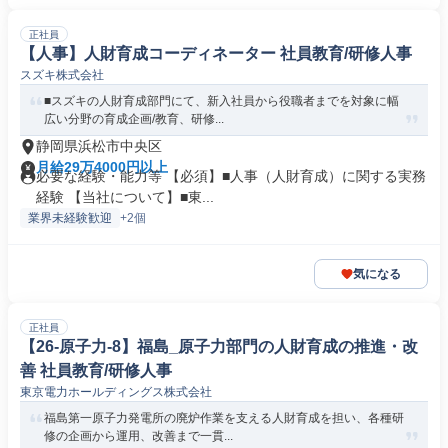
正社員
【人事】人財育成コーディネーター 社員教育/研修人事
スズキ株式会社
■スズキの人財育成部門にて、新入社員から役職者までを対象に幅
広い分野の育成企画/教育、研修...
静岡県浜松市中央区
月給29万4000円以上
必要な経験・能力等 【必須】■人事（人財育成）に関する実務
経験 【当社について】■東...
業界未経験歓迎
+2個
気になる
正社員
【26-原子力-8】福島_原子力部門の人財育成の推進・改
善 社員教育/研修人事
東京電力ホールディングス株式会社
福島第一原子力発電所の廃炉作業を支える人財育成を担い、各種研
修の企画から運用、改善まで一貫...