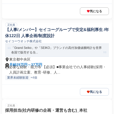
気になる
正社員
【人事/メンバー】セイコーグループで安定&福利厚生 /年
休122日 人事企画/制度設計
セイコーウオッチ株式会社
「Grand Seiko」や「SEIKO」ブランドの高付加価値腕時計を世界
各国で販売する当...
東京都中央区
月給29万円～37万円
必要な経験・能力等 【必須】■事業会社での人事経験(採用・
人員計画立案、教育･研修、人...
業界未経験歓迎
+4個
気になる
正社員
採用担当(社内研修の企画・運営も含む)_本社