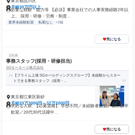
東京都品川区
月給30万円以上
必要な経験・能力等 【必須】事業会社での人事実務経験2年以
上。 採用・研修・労務・制度...
業界未経験歓迎
転勤なし
+3個
気になる
正社員
事務スタッフ(採用・研修担当)
SGモータース株式会社
【プライム上場 SGホールディングスグループ】未経験からスター
トできる事務スタッフ（採用・...
東京都江東区新砂
月給20万3000円～32万2000円
求める人材: 【応募資格】 学歴不問／未経験者歓迎／第二新卒
歓迎／20代30代活躍中...
気になる