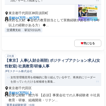
2回／サービス残業なし！
東京都千代田区神田須田町
月給24万円～40万円
求める人材: ◆会社の教育担当として実務経験がある方（１年
以上の経験がある方） ◆...
交通費支給
駅近5分以内
気になる
正社員
【東京】人事(人財企画部) ポジティブアクション求人(女
性歓迎) 社員教育/研修人事
JFEスチール株式会社
女性管理職登用を積極的に取り組んでいる中で、将来的にリーダー
を担っていただける候補者を募集...
東京都千代田区
月給32万円以上
必要な経験・能力等 【必須】事業会社での人事経験者 ※社員
教育・研修、組織開発・リテン...
業界未経験歓迎
+6個