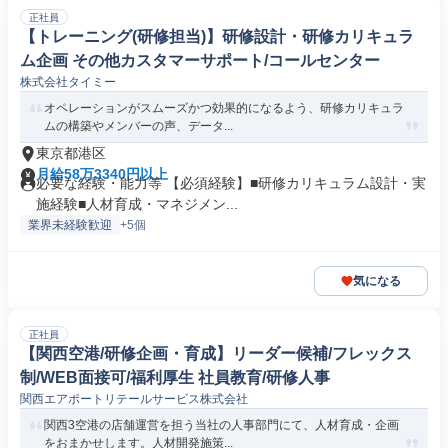
正社員
【トレーニング(研修担当)】研修設計・研修カリキュラ
ム企画 その他カスタマーサポート/コールセンター
株式会社タイミー
オペレーションがスムーズかつ効果的になるよう、研修カリキュラ
ムの構築やメンバーの声、データ...
東京都港区
月給58万3340円以上
必要な経験・能力等 【必須経験】■研修カリキュラム設計・実
施経験■人材育成・マネジメン...
業界未経験歓迎
+5個
気になる
正社員
【関西空港/研修企画・育成】リーダー候補/フレックス
制/WEB面接可/福利厚生 社員教育/研修人事
関西エアポートリテールサービス株式会社
関西3空港の店舗運営を担う当社の人事部門にて、人材育成・企画
をおまかせします。人材開発施策...