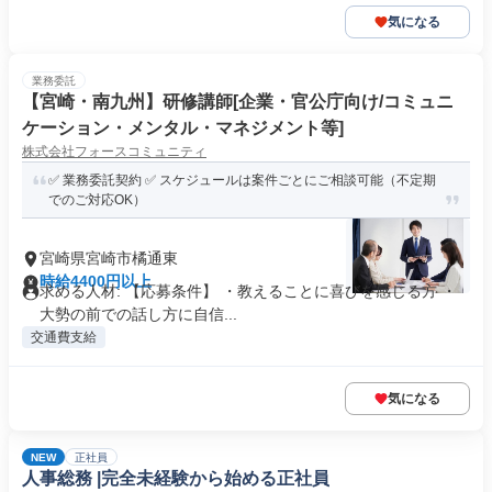
気になる
業務委託
【宮崎・南九州】研修講師[企業・官公庁向け/コミュニ
ケーション・メンタル・マネジメント等]
株式会社フォースコミュニティ
✅ 業務委託契約 ✅ スケジュールは案件ごとにご相談可能（不定期
でのご対応OK）
宮崎県宮崎市橘通東
時給4400円以上
求める人材: 【応募条件】 ・教えることに喜びを感じる方 ・
大勢の前での話し方に自信...
交通費支給
気になる
NEW
正社員
人事総務 |完全未経験から始める正社員