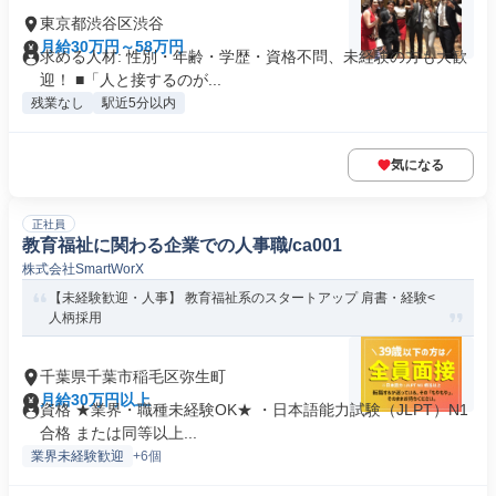
東京都渋谷区渋谷
月給30万円～58万円
求める人材: 性別・年齢・学歴・資格不問、未経験の方も大歓
迎！ ■「人と接するのが...
残業なし
駅近5分以内
気になる
正社員
教育福祉に関わる企業での人事職/ca001
株式会社SmartWorX
【未経験歓迎・人事】 教育福祉系のスタートアップ 肩書・経験<
人柄採用
千葉県千葉市稲毛区弥生町
月給30万円以上
資格 ★業界・職種未経験OK★ ・日本語能力試験（JLPT）N1
合格 または同等以上...
業界未経験歓迎
+6個