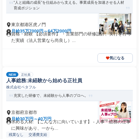
“人と組織の成長”を仕組みから支える。事業成長を加速させる人材
育成ポジション
東京都港区虎ノ門
月給35万7000円～64万2000円
資格・経験 【必須要件】 ・営業部門の研修設計、実行を行っ
た実績（法人営業なら尚良し）...
気になる
NEW
正社員
人事総務:未経験から始める正社員
株式会社ベタフル
充実した研修で、未経験から人事のプロへ。
京都府京都市
月給30万円～40万円
求める人材: 【こんな方に向いています】 - 人事・総務の仕事
に興味があり、一から...
残業なし
交通費支給