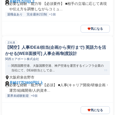
月給25万円以上
必要な経験・能力等 【必須要件】 ■相手の立場に応じて表現
や伝え方を調整しながらコミュ...
退職金あり
完全週休2日制
+1個
気になる
正社員
【関空】人事/DE&I担当(企画から実行まで) 英語力を活
かせる[WEB面接可] 人事企画/制度設計
関西エアポート株式会社
関西国際空港、大阪国際空港、神戸空港を運営するインフラ企業の
当社にて、DE&I担当として企...
大阪府泉佐野市
月給27万2800円以上
必要な経験・能力等 【必須】 ■人事(キャリア開発/研修企画・
運営/組織開発/人的資本...
業界未経験歓迎
+6個
気になる