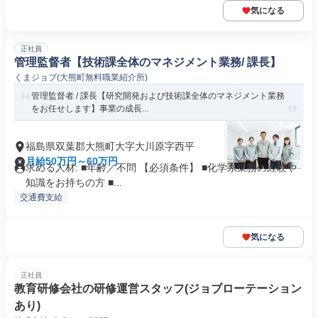
気になる
正社員
管理監督者【技術課全体のマネジメント業務/ 課長】
くまジョブ(大熊町無料職業紹介所)
管理監督者 / 課長【研究開発および技術課全体のマネジメント業務
をお任せします】事業の成長...
福島県双葉郡大熊町大字大川原字西平
月給50万円～60万円
求める人材: ■年齢／不問 【必須条件】 ■化学系業務の経験や
知識をお持ちの方 ■...
交通費支給
気になる
正社員
教育研修会社の研修運営スタッフ(ジョブローテーション
あり)