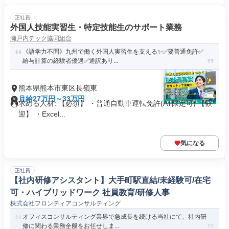
正社員
外国人技能実習生・特定技能生のサポート業務
瀬戸内テック協同組合
《語学力不問》九州で働く外国人実習生を支える✨✅要普通免許✅
給与計算の経験者優遇✅通訳あり...
熊本県熊本市東区長嶺東
月給27万円～33万円
求める人材: 【必須】 ・普通自動車運転免許(AT限定可) 【歓
迎】 ・Excel...
気になる
正社員
【社内研修アシスタント】大手町駅直結/未経験可/在宅
可・ハイブリッドワーク 社員教育/研修人事
株式会社フロンティアコンサルティング
オフィスコンサルティング業界で急成長を続ける当社にて、社内研
修に関わる業務全般をお任せしま...