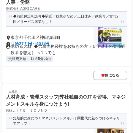
人事・労務
株式会社AGRI CARE
◆前給保証相談可◆駅近／残業少なめ／土日休み／副業可／賞与2
回／サービス残業なし！
東京都千代田区神田須田町
月給27万円～40万円
求める人材: ◆労務実務経験をお持ちの方（５年以上の実務経
験者を想定） ＜1つでも...
交通費支給
駅近5分以内
気になる
正社員
人材育成・管理スタッフ|弊社独自のOJTを習得、マネジ
メントスキルを身につけよう!
(株)ＬＩＦＥ ＳＯＵＮＤ
短期的に身につくマネジメントスキル｜同世代に差をつけるキャリ
アアップ！