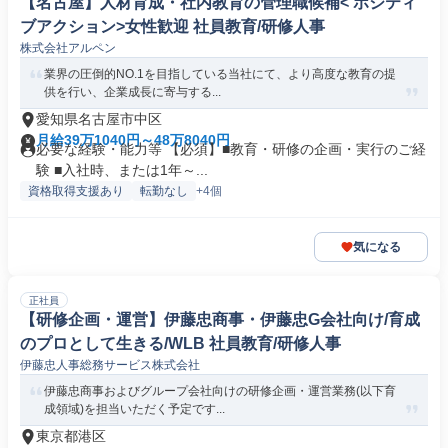
【名古屋】人材育成・社内教育の管理職候補< ポジティ
ブアクション>女性歓迎 社員教育/研修人事
株式会社アルペン
業界の圧倒的NO.1を目指している当社にて、より高度な教育の提
供を行い、企業成長に寄与する...
愛知県名古屋市中区
月給39万1040円～48万8040円
必要な経験・能力等 【必須】■教育・研修の企画・実行のご経
験 ■入社時、または1年～...
資格取得支援あり
転勤なし
+4個
気になる
正社員
【研修企画・運営】伊藤忠商事・伊藤忠G会社向け/育成
のプロとして生きる/WLB 社員教育/研修人事
伊藤忠人事総務サービス株式会社
伊藤忠商事およびグループ会社向けの研修企画・運営業務(以下育
成領域)を担当いただく予定です...
東京都港区