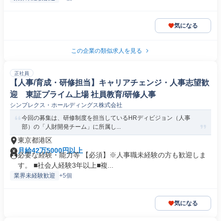
気になる
この企業の類似求人を見る
正社員
【人事/育成・研修担当】キャリアチェンジ・人事志望歓
迎 東証プライム上場 社員教育/研修人事
シンプレクス・ホールディングス株式会社
今回の募集は、研修制度を担当しているHRディビジョン（人事
部）の「人財開発チーム」に所属し...
東京都港区
月給42万5000円以上
必要な経験・能力等 【必須】※人事職未経験の方も歓迎しま
す。 ■社会人経験3年以上■複...
業界未経験歓迎
+5個
気になる