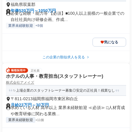
福島県双葉郡
年俸520万円～1050万円
必要な経験・能力等 【必須】■100人以上規模の一般企業での
自社社員向け研修企画、作成...
業界未経験歓迎
+8個
気になる
この企業の類似求人を見る
正社員
ホテルの人事・教育担当(スタッフトレーナー)
株式会社アメイズ
✨上場企業のスタッフトレーナー募集◎安定の正社員！残業なし
〒811-0213福岡県福岡市東区和白丘
月給23万円～30万円
求めている人材 高卒以上 業界未経験歓迎 ≪必須≫ □人材育成
や教育研修に関わる業務...
業界未経験歓迎
+11個