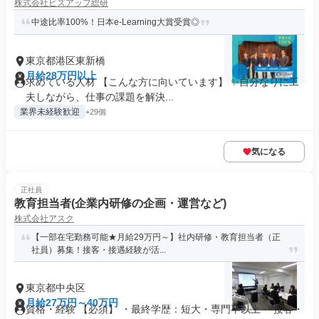
株式会社ビズアップ総研
中途比率100%！日本e-Learning大賞受賞◎
東京都港区東新橋
月給28万円以上
求めている人材 【こんな方に向いています】 ✨自分なりに工
夫しながら、仕事の課題を解決...
業界未経験歓迎
+29個
気になる
正社員
教育担当者(企業内研修の企画・運営など)
株式会社アスク
【一部在宅勤務可能★月給29万円～】社内研修・教育担当者（正
社員）募集！接客・接遇経験が活...
東京都中央区
月給27万円～40万円
資格・経験 【必須】 ・最終学歴：短大・専門卒以上 ・接客・