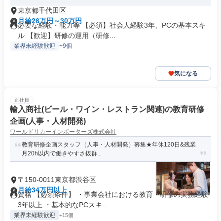
東京都千代田区
月給26万円～30万円
必要な経験・能力等 【必須】社会人経験3年、PCの基本スキ
ル 【歓迎】研修の運用（研修...
業界未経験歓迎
+9個
気になる
正社員
輸入商社(ビール・ワイン・レストラン関連)の教育研修
企画(人事・人材開発)
ワールドリカーインポーターズ株式会社
教育研修企画スタッフ（人事・人材開発）募集★年休120日&残業
月20h以内で働きやすさ抜群...
〒150-0011東京都渋谷区
月給34万円以上
資格 【必須条件】 ・事業会社における教育・研修の実務経験
3年以上 ・基本的なPCスキ...
業界未経験歓迎
+15個