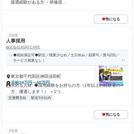
接遇経験がある方 ・研修資...
気になる
正社員
人事採用
株式会社AGRI CARE
◆前給保証可◆駅近／残業少なめ／土日休み／副業可／賞与2回／
サービス残業なし！
東京都千代田区神田須田町
月給24万円～40万円
求める人材: ◆採用経験をお持ちの方（1年以上の経験者の
方、優遇します！） ＜1つ...
交通費支給
駅近5分以内
気になる
正社員