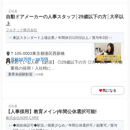
正社員
自動ドアメーカーの人事スタッフ│29歳以下の方│大卒以
上
フルテック株式会社
東証スタンダード上場企業／年間休日120日以上／賞与年2回
〒105-0003東京都港区西新橋
月給20万円～30万円
求めている人材 【必須】 ◎29歳以下の方 ◎大卒以上 ＼ 人物
重視の採用！入社時に...
業界未経験歓迎
+24個
気になる
正社員
【人事採用】教育メイン|年間公休選択可能!
株式会社AGRI CARE
◆前給保証可◆駅近／残業少なめ／年間公休選択可／副業可／賞与