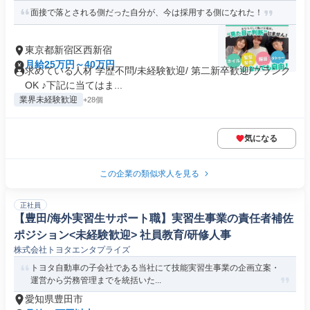
面接で落とされる側だった自分が、今は採用する側になれた！
東京都新宿区西新宿
月給25万円～40万円
求めている人材 学歴不問/未経験歓迎/ 第二新卒歓迎/ブランク
OK ♪下記に当てはま...
業界未経験歓迎
+28個
気になる
この企業の類似求人を見る
正社員
【豊田/海外実習生サポート職】実習生事業の責任者補佐
ポジション<未経験歓迎> 社員教育/研修人事
株式会社トヨタエンタプライズ
トヨタ自動車の子会社である当社にて技能実習生事業の企画立案・
運営から労務管理までを統括いた...
愛知県豊田市