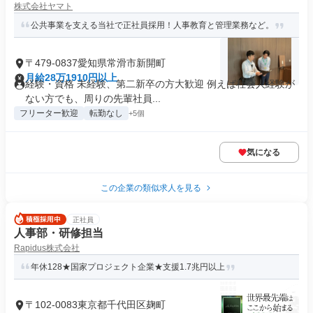
株式会社ヤマト
公共事業を支える当社で正社員採用！人事教育と管理業務など。
〒479-0837愛知県常滑市新開町
月給28万1910円以上
経験・資格 未経験、第二新卒の方大歓迎 例えば社会人経験が
ない方でも、周りの先輩社員...
フリーター歓迎
転勤なし
+5個
気になる
この企業の類似求人を見る
正社員
人事部・研修担当
Rapidus株式会社
年休128★国家プロジェクト企業★支援1.7兆円以上
〒102-0083東京都千代田区麹町