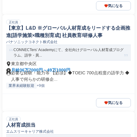
気になる
正社員
【東京】L&D ※グローバル人材育成をリードする企画推
進[語学施策×職種別育成] 社員教育/研修人事
パナソニックコネクト株式会社
CONNECTers’ Academyにて、全社向けグローバル人材育成プログ
ラム、語学・異...
東京都中央区
月給36万7000円～49万1000円
必要な経験・能力等 【必須】◆TOEIC 700点程度の語学力 ◆
人事で何らかの研修企...
業界未経験歓迎
+9個
気になる
正社員
人材育成担当
エムスリーキャリア株式会社