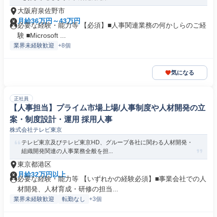
大阪府泉佐野市
月給36万円～43万円
必要な経験・能力等 【必須】■人事関連業務の何かしらのご経
験 ■Microsoft ...
業界未経験歓迎
+8個
気になる
正社員
【人事担当】プライム市場上場/人事制度や人材開発の立
案・制度設計・運用 採用人事
株式会社テレビ東京
テレビ東京及びテレビ東京HD、グループ各社に関わる人材開発・
組織開発関連の人事業務全般を担...
東京都港区
月給32万円以上
必要な経験・能力等 【いずれかの経験必須】■事業会社での人
材開発、人材育成・研修の担当...
業界未経験歓迎
転勤なし
+3個