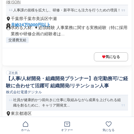
(株)SOIN
人事課の規模を拡大し、研修・新卒等にも注力を行うための増員！
千葉県千葉市美浜区中瀬
月給24万5000円以上
求める人材: ▼必須経験 人事業務に関する実務経験（特に採用
業務や研修企画の経験者は...
交通費支給
気になる
正社員
【人事/人材開発・組織開発プランナー】在宅勤務可/ご経
験に合わせて活躍可 組織開発/リテンション人事
株式会社電通デジタル
社員が健康的かつ前向きに仕事に取組みながら成果を上げられる組
織を創るために、キャリア開発支...
東京都港区
月給41万4600円以上
必要な経験・能力等 【必須】■研修企画や組織開発に関する実
務3年以上■企画を担える提案...
ホーム
オファー
気になる