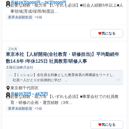
月給28万5000円～36万5000円
必要な経験・能力等 【いずれも必須】■社会人経験5年以上■人
事領域(育成/採用/制度設...
業界未経験歓迎
+6個
気になる
正社員
東京本社【人材開発(全社教育・研修担当)】平均勤続年
数14.6年 /年休125日 社員教育/研修人事
太陽石油株式会社
【ミッション】全社員を対象とした教育体系の再構築をリードし、
社員一人ひとりが自律的に学び、...
東京都千代田区
月給35万円～48万円
必要な経験・能力等 【いずれも必須】■事業会社での社員教
育・研修の企画・運営経験（3年...
業界未経験歓迎
+5個
気になる