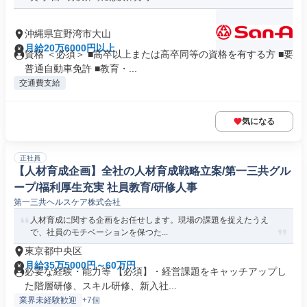
沖縄県宜野湾市大山
月給20万6000円以上
資格 ＜必須＞ ■高卒以上または高卒同等の資格を有する方 ■要
普通自動車免許 ■教育・...
交通費支給
気になる
正社員
【人材育成企画】全社の人材育成戦略立案/第一三共グル
ープ/福利厚生充実 社員教育/研修人事
第一三共ヘルスケア株式会社
人材育成に関する企画をお任せします。現場の課題を捉えたうえ
で、社員のモチベーションを保つた...
東京都中央区
月給35万5000円～60万円
必要な経験・能力等 【必須】・経営課題をキャッチアップし
た階層研修、スキル研修、新入社...
業界未経験歓迎
+7個