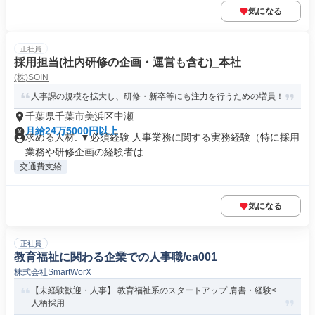
気になる
正社員
採用担当(社内研修の企画・運営も含む)_本社
(株)SOIN
人事課の規模を拡大し、研修・新卒等にも注力を行うための増員！
千葉県千葉市美浜区中瀬
月給24万5000円以上
求める人材: ▼必須経験 人事業務に関する実務経験（特に採用
業務や研修企画の経験者は...
交通費支給
気になる
正社員
教育福祉に関わる企業での人事職/ca001
株式会社SmartWorX
【未経験歓迎・人事】 教育福祉系のスタートアップ 肩書・経験<
人柄採用