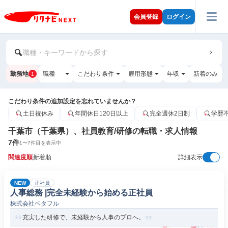
会員登録
ログイン
職種・キーワードから探す
勤務地
職種
こだわり条件
雇用形態
年収
新着のみ
1
こだわり条件の追加設定を忘れていませんか？
土日祝休み
年間休日120日以上
完全週休2日制
学歴
千葉市（千葉県）、社員教育/研修の転職・求人情報
7
件
1
〜
7
件目を表示中
関連度順
新着順
詳細表示
NEW
正社員
人事総務 |完全未経験から始める正社員
株式会社ベタフル
充実した研修で、未経験から人事のプロへ。