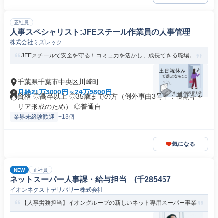
正社員
人事スペシャリスト:JFEスチール作業員の人事管理
株式会社ミズレック
JFEスチールで安全を守る！コミュ力を活かし、成長できる職場。
千葉県千葉市中央区川崎町
月給21万3000円～24万9800円
資格 ◎高卒以上 ◎35歳までの方（例外事由3号イ：長期キャ
リア形成のため） ◎普通自...
業界未経験歓迎
+13個
気になる
NEW
正社員
ネットスーパー人事課・給与担当 (千285457
イオンネクストデリバリー株式会社
【人事労務担当】イオングループの新しいネット専用スーパー事業