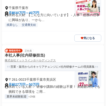
千葉県千葉市
月給30万円～40万円
求める人材: 【こんな方に向いています】 - 人事・総務の仕事
に興味があり、一から...
残業なし
交通費支給
気になる
正社員
本社人事(社内研修担当)
株式会社ドットラインホールディングス
営業・販売からのキャリアチェンジに⭐社内研修チームの増員募集
〒261-0023千葉県千葉市美浜区
月給27万円～50万円
求めている人材 ✅ 研修や講師の経験は不要！ 未経験の方でも
挑戦できる環境を ご用...
業界未経験歓迎
+29個