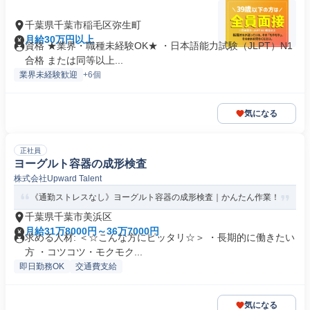
千葉県千葉市稲毛区弥生町
月給30万円以上
資格 ★業界・職種未経験OK★ ・日本語能力試験（JLPT）N1
合格 または同等以上...
業界未経験歓迎
+6個
気になる
正社員
ヨーグルト容器の成形検査
株式会社Upward Talent
《通勤ストレスなし》ヨーグルト容器の成形検査｜かんたん作業！
千葉県千葉市美浜区
月給31万8000円～36万7000円
求める人材: ＜☆こんな方にピッタリ☆＞ ・長期的に働きたい
方 ・コツコツ・モクモク...
即日勤務OK
交通費支給
気になる