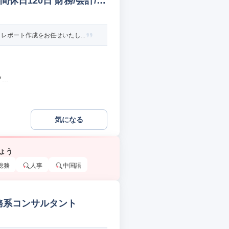
休日120日 財務/会計/税
ポート作成をお任せいたし...
..
気になる
ょう
総務
人事
中国語
務系コンサルタント