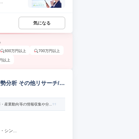
.
気になる
う
600万円以上
700万円以上
万円以上
勢分析 その他リサーチ/分
産業動向等の情報収集や分...
シン...