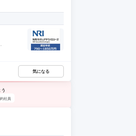
.
気になる
ょう
約社員