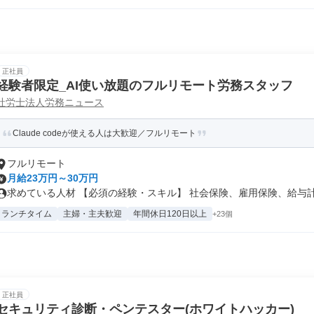
正社員
経験者限定_AI使い放題のフルリモート労務スタッフ
社労士法人労務ニュース
Claude codeが使える人は大歓迎／フルリモート
フルリモート
月給23万円～30万円
求めている人材 【必須の経験・スキル】 社会保険、雇用保険、給与計算
ランチタイム
主婦・主夫歓迎
年間休日120日以上
+23個
正社員
セキュリティ診断・ペンテスター(ホワイトハッカー)