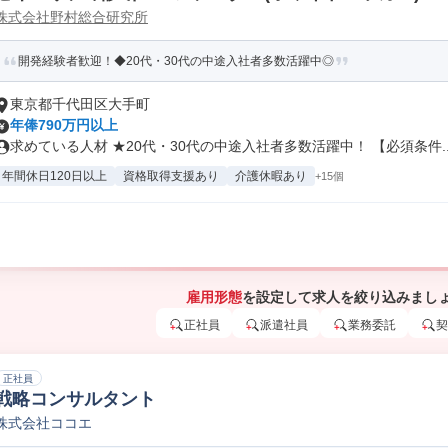
株式会社野村総合研究所
開発経験者歓迎！◆20代・30代の中途入社者多数活躍中◎
東京都千代田区大手町
年俸790万円以上
求めている人材 ★20代・30代の中途入社者多数活躍中！ 【必須条件..
年間休日120日以上
資格取得支援あり
介護休暇あり
+15個
雇用形態
を設定して求人を絞り込みまし
正社員
派遣社員
業務委託
契
正社員
戦略コンサルタント
株式会社ココエ