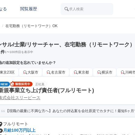
なる
閲覧履歴
求人検索
/
在宅勤務（リモートワーク）OK
ンサル/士業/リサーチャー、在宅勤務（リモートワーク
1
件
1
〜
100
件目を表示中
地の追加設定を忘れていませんか？
東京23区
大阪市
名古屋市
東京都
横浜市
川崎
NEW
正社員
新規事業立ち上げ責任者(フルリモート)
株式会社スリーピース
【現職の裁量に不満な方へ】あなたの持込案を会社原資でカタチに！最短6ヶ月
フルリモート
月給100万円以上