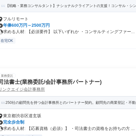
【戦略・業務コンサルタント】ナショナルクライアントの支援！コンサル・シンクタ
フルリモート
年俸600万円～2500万円
求める人材: 【必須要件】 以下いずれか ・コンサルティングファー...
在宅OK
業務委託
司法書士(業務委託/会計事務所パートナー)
リンクエイジ会計事務所
250社の顧問先を持つ会計事務所とのパートナー契約。顧問先の商業登記・不動産
東京都渋谷区道玄坂
完全歩合制
求める人材: 【応募資格（必須）】 ・司法書士の資格をお持ちの方 ...