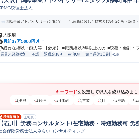
【大阪】国際事業アドバイザリー(スタッフ)/移転価格 年間
KPMG税理士法人
務コンサルタント
国際事業アドバイザリー部門にて、下記業務に関した財務及び経済分析・調査・レ
大阪府
月給37万5000円以上
必要な経験・能力等 【必須】 ■職務経験2年以上の方 ■税務・会計・フ.
業界未経験歓迎
英語
退職金あり
在宅OK
完全週休2日制
+1個
キーワード
を設定して求人を絞り込みまし
事務
経理
不動産
営業
IT
英語
正社員
【石川】労務コンサルタント/在宅勤務・時短勤務可 労
社会保険労務士法人みらいコンサルティング