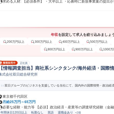
求める人材: 【必須条件】 ・大卒以上 ・応募時に新規事業案の提出が..
年収
を設定して求人を絞り込みましょ
200万円以上
300万円以上
400万円以上
500万円以上
800万円以上
900万円以上
1000
正社員
【情報調査担当】商社系シンクタンク/海外経済・国際情
株式会社双日総合研究所
析
双日グループのビジネスを支援している当社にて、国内外の国際情勢・政治経済・
東京都千代田区
月給25万円～65万円
必要な経験・能力等 【必須】政治経済・産業等の調査研究経験（金融・
年間休日120日以上
転勤なし
英語
退職金あり
+2個