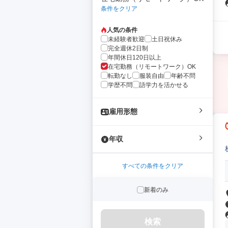
条件をクリア
人気の条件
未経験者歓迎
土日祝休み
完全週休2日制
年間休日120日以上
在宅勤務（リモートワーク）OK
転勤なし
服装自由
年齢不問
学歴不問
語学力を活かせる
雇用形態
年収
すべての条件をクリア
新着のみ
検索