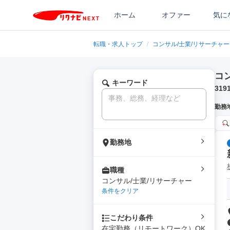
ホーム
オファー
気に
転職・求人トップ
/
コンサル/士業/リサーチャー
コ
キーワード
319
勤務
勤務地
職種
コンサル/士業/リサーチャー
条件をクリア
こだわり条件
在宅勤務（リモートワーク）OK