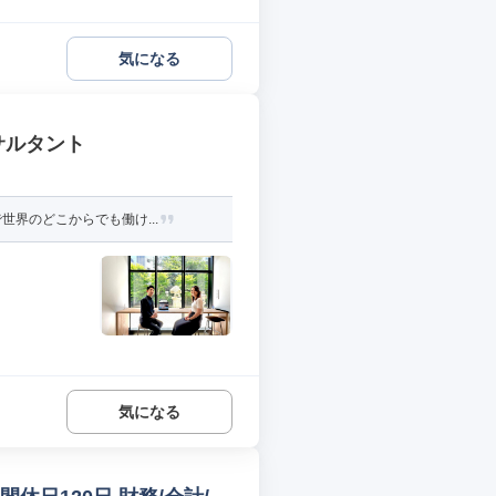
気になる
サルタント
界のどこからでも働け...
気になる