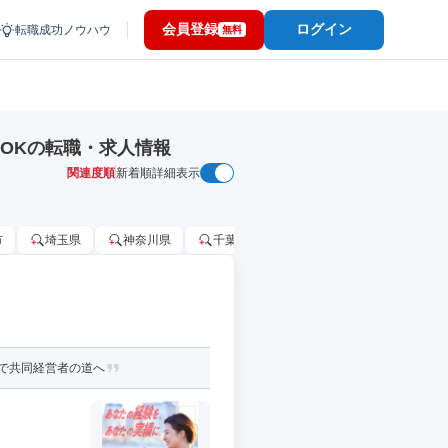
会員登録
ログイン
転職成功ノウハウ
無料
）OKの転職・求人情報
関連度順
新着順
詳細表示
市
埼玉県
神奈川県
千葉市
大阪府
千葉県
で共同経営者の道へ