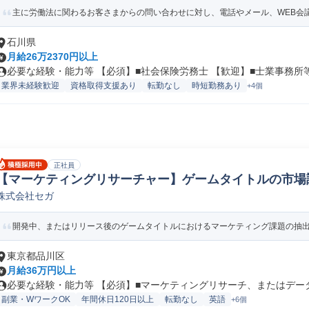
主に労働法に関わるお客さまからの問い合わせに対し、電話やメール、WEB会議で
石川県
月給26万2370円以上
必要な経験・能力等 【必須】■社会保険労務士 【歓迎】■士業事務所等.
業界未経験歓迎
資格取得支援あり
転勤なし
時短勤務あり
+4個
正社員
【マーケティングリサーチャー】ゲームタイトルの市場調
株式会社セガ
ーケティングリサーチャー
開発中、またはリリース後のゲームタイトルにおけるマーケティング課題の抽出、
東京都品川区
月給36万円以上
必要な経験・能力等 【必須】■マーケティングリサーチ、またはデータ分
副業・WワークOK
年間休日120日以上
転勤なし
英語
+6個