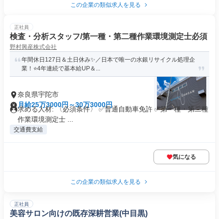
この企業の類似求人を見る
正社員
検査・分析スタッフ/第一種・第二種作業環境測定士必須
野村興産株式会社
年間休日127日＆土日休み✨／日本で唯一の水銀リサイクル処理企
業！⭐4年連続で基本給UP＆...
奈良県宇陀市
月給25万3000円～30万3000円
求める人材: 〈必須条件〉 ✅️普通自動車免許 ✅️第一種・第二種
作業環境測定士 ...
交通費支給
気になる
この企業の類似求人を見る
正社員
美容サロン向けの既存深耕営業(中目黒)