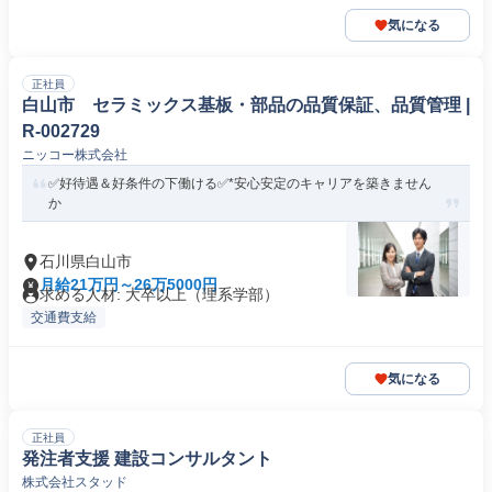
気になる
正社員
白山市 セラミックス基板・部品の品質保証、品質管理 |
R-002729
ニッコー株式会社
✅好待遇＆好条件の下働ける✅*安心安定のキャリアを築きません
か
石川県白山市
月給21万円～26万5000円
求める人材: 大卒以上（理系学部）
交通費支給
気になる
正社員
発注者支援 建設コンサルタント
株式会社スタッド