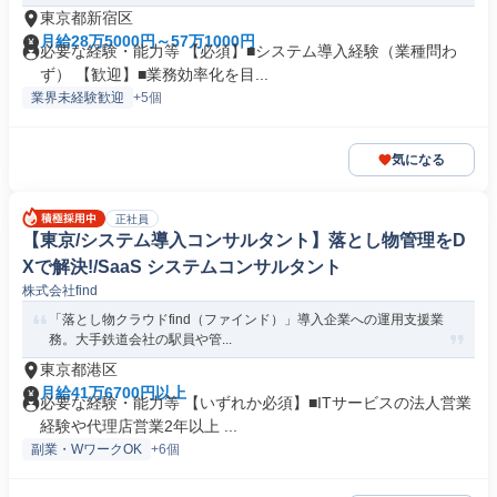
東京都新宿区
月給28万5000円～57万1000円
必要な経験・能力等 【必須】■システム導入経験（業種問わ
ず） 【歓迎】■業務効率化を目...
業界未経験歓迎
+5個
気になる
正社員
【東京/システム導入コンサルタント】落とし物管理をD
Xで解決!/SaaS システムコンサルタント
株式会社find
「落とし物クラウドfind（ファインド）」導入企業への運用支援業
務。大手鉄道会社の駅員や管...
東京都港区
月給41万6700円以上
必要な経験・能力等 【いずれか必須】■ITサービスの法人営業
経験や代理店営業2年以上 ...
副業・WワークOK
+6個