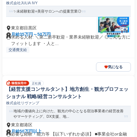
株式会社JULIA IVY
✨未経験歓迎⭐美容サロンへの提案営業◎
東京都目黒区
月給35万円～50万円
求める人材: ＼第二新卒歓迎・業界未経験歓迎／ ◎こんな方に
フィットします ・人と...
交通費支給
気になる
正社員
【経営支援コンサルタント】地方創生・観光プロフェッ
ショナル 戦略/経営コンサルタント
株式会社リヴァンプ
地域の価値向上に向けた、観光の中心となる宿泊事業者の経営改善
やマーケティング、DX支援、地...
東京都港区
月給50万円以上
必要な経験・能力等 【以下いずれか必須】 ■事業会社or金融