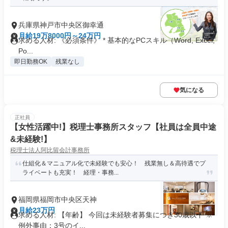
兵庫県神戸市中央区御幸通
月給19万8000円～24万円
求める人材: 《必須条件》 * 基本的なPCスキル（Word, Excel,
Po...
即日勤務OK
残業なし
気になる
正社員
【女性活躍中!】税理士事務所スタッフ【社員は全員中途
&未経験!】
税理士法人阿比留会計事務所
仕組化＆マニュアル化で未経験でも安心！ 残業無し＆高待遇でプ
ライベートも充実！ 経理・事務...
福岡県福岡市中央区天神
月給23万円
求める人材: 【年齢】 今回は未経験者募集につき30歳以下 ※
例外事由：3号のイ...