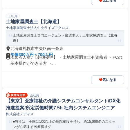
気になる
正社員
土地家屋調査士【北海道】
土地家屋調査士法人中央ライズアクロス
土地家屋調査士専門エージェント厳選求人：土地家屋調査士【北海
道】
北海道札幌市中央区南一条東
年俸300万円～700万円
求める人材: 【必須要件】 ・土地家屋調査士有資格者 ・PCの
基本操作ができる方 ・...
気になる
正社員
【東京】医療福祉の介護システムコンサルタント/DX化
推進提案/所定労働時間7.5h 社内システムエンジニア
株式会社メディス
■当社は、全国に100以上の病院施設を持ち、約15,000名のスタッ
フが在籍する医療福祉グ...