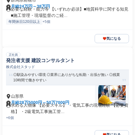
群馬県前橋市
月給24万円～38万円
必要な経験・能力等 【いずれか必須】■地質科学に関する知見
■施工管理・現場監督のご経...
年間休日120日以上
+5個
気になる
正社員
発注者支援 建設コンサルタント
株式会社スタッド
◎馴染みやすい環境 ◎業界にありがちな転勤・出張が無い ◎残業
10時間で働きやすい
山形県
月給28万5000円～50万7000円
求める人物像 【必要スキル】 ・電気工事の現場経験 【必要資
格】 ・2級電気工事施工管...
+6個
気になる