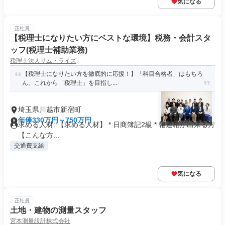
気になる
正社員
【税理士になりたい方にベストな環境】税務・会計スタ
ッフ(税理士補助業務)
税理士法人サム・ライズ
【税理士になりたい方を徹底的に応援！】「科目合格者」はもちろ
ん、これから「税理士」を目指し...
埼玉県川越市新宿町
年俸330万円～750万円
求める人材: 【求める人材】 * 日商簿記2級 * 報連相が出来る方
【こんな方...
交通費支給
気になる
正社員
土地・建物の測量スタッフ
宮本測量設計株式会社