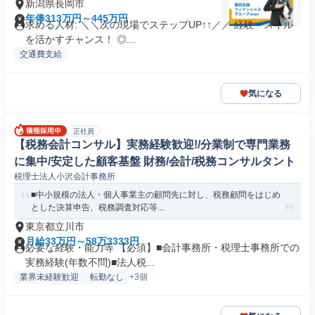
新潟県長岡市
年俸313万円～445万円
求める人材: ＼＼次の現場でステップUP↑↑／／ 経験・スキル
を活かすチャンス！ ◎...
交通費支給
気になる
正社員
【税務会計コンサル】実務経験歓迎!/分業制で専門業務
に集中/安定した顧客基盤 財務/会計/税務コンサルタント
税理士法人小沢会計事務所
■中小規模の法人・個人事業主の顧問先に対し、税務顧問をはじめ
とした決算申告、税務調査対応等...
東京都立川市
月給33万円～58万3333円
必要な経験・能力等 【必須】■会計事務所・税理士事務所での
実務経験(年数不問)■法人税...
業界未経験歓迎
転勤なし
+3個