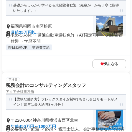
基礎からしっかり学べる＆未経験者歓迎（先輩が一から丁寧に指導
いたします。）
福岡県福岡市南区桧原
月給25万円以上
求める人材: ・普通自動車運転免許（AT限定可） ・未経験者
歓迎 ・学歴不問
即日勤務OK
交通費支給
気になる
正社員
税務会計のコンサルティングスタッフ
アクア会計事務所
【柔軟な働き方】フレックスタイム制×打ち合わせはリモートがメ
イン！賞与は最大給与8ヶ月分！
〒220-0004神奈川県横浜市西区北幸
年俸450万円～1000万円
必要資格・経験 ＜必須＞ 税理士法人、会計事務所などでの実