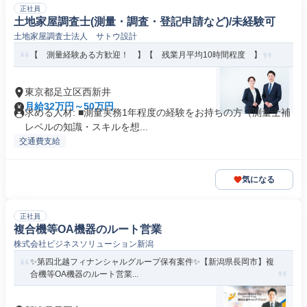
正社員
土地家屋調査士(測量・調査・登記申請など)/未経験可
土地家屋調査士法人 サトウ設計
【 測量経験ある方歓迎！ 】【 残業月平均10時間程度 】
東京都足立区西新井
月給32万円～50万円
求める人材: ■測量実務1年程度の経験をお持ちの方（測量士補
レベルの知識・スキルを想...
交通費支給
気になる
正社員
複合機等OA機器のルート営業
株式会社ビジネスソリューション新潟
✨️第四北越フィナンシャルグループ保有案件✨️【新潟県長岡市】複
合機等OA機器のルート営業...