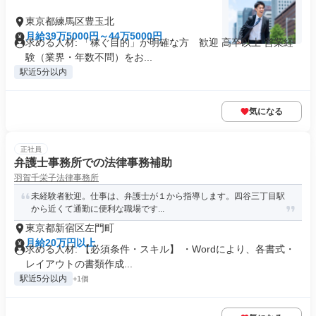
東京都練馬区豊玉北
月給39万5000円～44万5000円
求める人材: 「稼ぐ目的」が明確な方 歓迎 高卒以上 営業経
験（業界・年数不問）をお...
駅近5分以内
気になる
正社員
弁護士事務所での法律事務補助
羽賀千栄子法律事務所
未経験者歓迎。仕事は、弁護士が１から指導します。四谷三丁目駅
から近くて通勤に便利な職場です...
東京都新宿区左門町
月給20万円以上
求める人材: 【必須条件・スキル】 ・Wordにより、各書式・
レイアウトの書類作成...
駅近5分以内
+1個