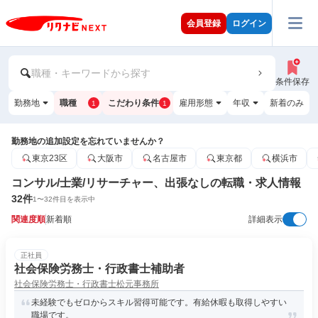
会員登録
ログイン
職種・キーワードから探す
条件保存
勤務地
職種
こだわり条件
雇用形態
年収
新着のみ
1
1
勤務地の追加設定を忘れていませんか？
東京23区
大阪市
名古屋市
東京都
横浜市
コンサル/士業/リサーチャー、出張なしの転職・求人情報
32
件
1
〜
32
件目を表示中
関連度順
新着順
詳細表示
正社員
社会保険労務士・行政書士補助者
社会保険労務士・行政書士松元事務所
未経験でもゼロからスキル習得可能です。有給休暇も取得しやすい
職場です。