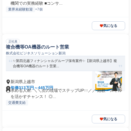
機関での実務経験 ■コンサ...
業界未経験歓迎
+7個
気になる
正社員
複合機等OA機器のルート営業
株式会社ビジネスソリューション新潟
✨️第四北越フィナンシャルグループ保有案件✨️【新潟県上越市】複
合機等OA機器のルート営業...
新潟県上越市
年俸313万円～445万円
求める人材: ＼＼次の現場でステップUP↑↑／／ 経験・スキル
を活かすチャンス！ ◎...
交通費支給
気になる