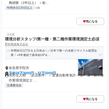
務経験（2年以上） ＜歓...
年間休日120日以上
+3個
気になる
正社員
環境分析スタッフ/第一種・第二種作業環境測定士必須
野村興産株式会社
年間休日127日＆土日休み✨／日本で唯一の水銀リサイクル処理企
業！⭐4年連続で基本給UP＆...
奈良県宇陀市
月給28万3000円～32万3000円
求める人材: 〈必須条件〉 ✅️普通自動車免許 ✅️第一種・第二種
作業環境測定士 ...
交通費支給
気になる