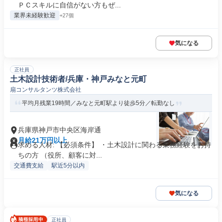
ＰＣスキルに自信がない方もぜ...
業界未経験歓迎
+27個
気になる
正社員
土木設計技術者/兵庫・神戸みなと元町
扇コンサルタンツ株式会社
平均月残業19時間／みなと元町駅より徒歩5分／転勤なし
兵庫県神戸市中央区海岸通
月給21万円以上
求める人材: 【必須条件】 ・土木設計に関わる業務経験をお持
ちの方 （役所、顧客に対...
交通費支給
駅近5分以内
気になる
正社員