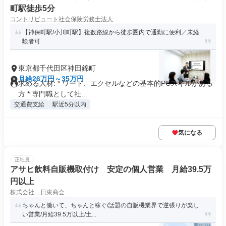
町駅徒歩5分
コントリビュート社会保険労務士法人
【神保町駅/小川町駅】複数路線から徒歩圏内で通勤に便利／未経
験者可
東京都千代田区神田錦町
月給26万円～35万円
求める人材: * ワード、エクセルなどの基本的PCスキルがある
方 * 専門職として社...
交通費支給
駅近5分以内
気になる
正社員
アサヒ飲料自販機取付け 安定の個人営業 月給39.5万
円以上
株式会社 日東商会
ちゃんと働いて、ちゃんと稼ぐ/話題の自販機業界で逆張りが楽し
い営業/月給39.5万以上/土...