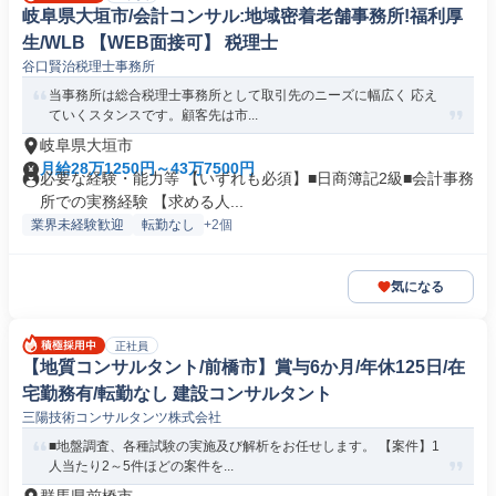
岐阜県大垣市/会計コンサル:地域密着老舗事務所!福利厚
生/WLB 【WEB面接可】 税理士
谷口賢治税理士事務所
当事務所は総合税理士事務所として取引先のニーズに幅広く 応え
ていくスタンスです。顧客先は市...
岐阜県大垣市
月給28万1250円～43万7500円
必要な経験・能力等 【いずれも必須】■日商簿記2級■会計事務
所での実務経験 【求める人...
業界未経験歓迎
転勤なし
+2個
気になる
正社員
【地質コンサルタント/前橋市】賞与6か月/年休125日/在
宅勤務有/転勤なし 建設コンサルタント
三陽技術コンサルタンツ株式会社
■地盤調査、各種試験の実施及び解析をお任せします。 【案件】1
人当たり2～5件ほどの案件を...