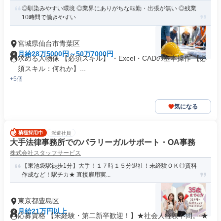
◎馴染みやすい環境 ◎業界にありがちな転勤・出張が無い ◎残業
10時間で働きやすい
宮城県仙台市青葉区
月給28万5000円～50万7000円
求める人物像 【必須スキル】 ・Excel・CADの基本操作 【必
須スキル：何れか】...
+5個
気になる
派遣社員
大手法律事務所でのパラリーガルサポート・OA事務
株式会社スタッフサービス
【東池袋駅徒歩1分】大手！１７時１５分退社！未経験ＯＫ◎資料
作成など！駅チカ★ 直接雇用実...
東京都豊島区
月給21万円以上
応募資格 【未経験・第二新卒歓迎！】★社会人経験不問。 ★