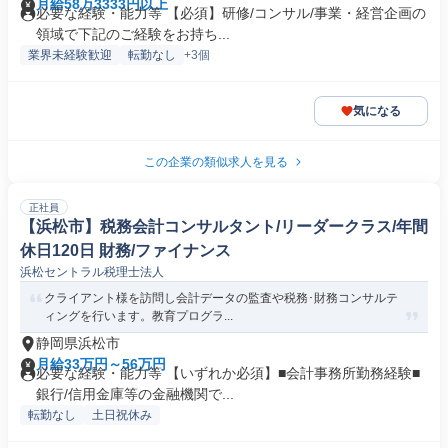
月給58万3333円以上
必要な経験・能力等 【必須】研修/コンサル/事業・経営企画の
領域で下記のご経験をお持ち...
業界未経験歓迎
転勤なし
+3個
気になる
この企業の類似求人を見る
正社員
【浜松市】税務会計コンサルタント/リーダークラス/年間
休日120日 財務/ファイナンス
浜松セントラル税理士法人
クライアント様を訪問し会計データの監査や税務･財務コンサルテ
ィングを行います。教育プログラ...
静岡県浜松市
月給33万円～56万円
必要な経験・能力等 【いずれか必須】■会計事務所勤務経験■
銀行/信用金庫等の金融機関で...
転勤なし
土日祝休み