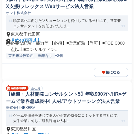
X支援/フレックス Webサービス法人営業
オンド株式会社
脱炭素化に向けたソリューションを提供している当社にて、営業兼
コンサルタントをお任せいたしま...
東京都千代田区
月給40万円以上
必要な経験・能力等 【必須】■営業経験【尚可】■TOEIC800
点以上■コンサルティン...
業界未経験歓迎
転勤なし
+2個
気になる
正社員
【組織・人材開発コンサルタント5】年収900万~/HR×ゲ
ームで業界急成長中! 人材/アウトソーシング法人営業
株式会社NEXERA
ゲーム型研修を通じて個人や企業の成長にコミットする当社にて、
大手企業に対して経営課題や人材...
東京都品川区