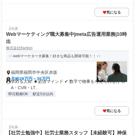
気になる
正社員
Webマーケティング職大募集中|meta広告運用業務|10時
出
株式会社fraction
webマーケター大募集！好きな商品も開発可能！！
福岡県福岡市中央区赤坂
月給28万円～35万円
求める人材: ■ 必須マインド ✔ 数字で物事を考えられる方 CP
A・CVR・LT...
即日勤務OK
駅近5分以内
気になる
正社員
【社労士勉強中】社労士業務スタッフ【未経験可】神保