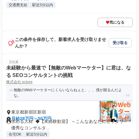
交通費支給
駅近5分以内
気になる
この条件を保存して、新着求人を受け取りませ
受け取る
んか？
正社員
未経験から最速で【無敵のWebマーケター】に君は、な
る SEOコンサルタントの挑戦
株式会社 eclore
無敵のWebマーケターにくらいならねぇと、、、僕が困るんだよ
な。
東京都新宿区新宿
月給28万円～50万円
求める人材: ◆【未経験歓迎】 ～こんなあなたにピッタリ～ *
優秀なコンサルタ...
在宅OK
駅近5分以内