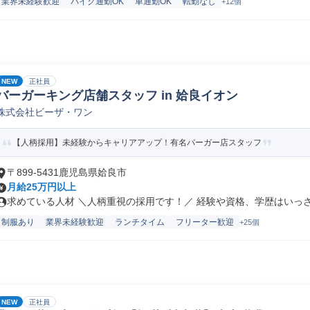
業界未経験歓迎
バイク通勤OK
車通勤OK
転勤なし
+12個
NEW
正社員
バーガーキング店舗スタッフ in 姶良イオン
株式会社ビーザ・ワン
【人柄採用】未経験からキャリアアップ！有名バーガー店スタッフ
〒899-5431鹿児島県姶良市
月給25万円以上
求めている人材 ＼人柄重視の採用です！／ 経験や資格、学歴はいっさい
制服あり
業界未経験歓迎
ランチタイム
フリーター歓迎
+25個
NEW
正社員