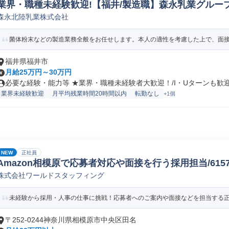
業界・職種未経験歓迎!【福井/製造職】森永乳業グループ
森永北陸乳業株式会社
ペレーター/ラインマネージャー(食品/飲料/たばこ)
菌体粉末などの製造業務全般をお任せします。本人の適性を考慮した上で、面接に
福井県福井市
月給25万円～30万円
必要な経験・能力等 ★業界・職種未経験者大歓迎！/I・Uターンも歓迎！
業界未経験歓迎
月平均残業時間20時間以内
転勤なし
+1個
NEW
正社員
Amazon相模原で応募者対応や面接を行う採用担当/61578_
株式会社ワールドスタッフィング
未経験から採用・人事の仕事に挑戦！応募者へのご案内や面接などを担当する正社
〒252-0244神奈川県相模原市中央区田名