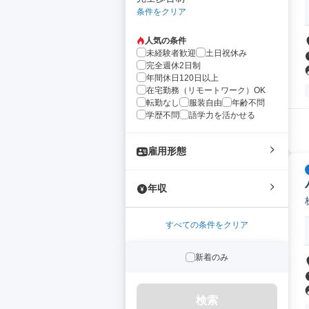
条件をクリア
人気の条件
未経験者歓迎
土日祝休み
完全週休2日制
年間休日120日以上
在宅勤務（リモートワーク）OK
転勤なし
服装自由
年齢不問
学歴不問
語学力を活かせる
雇用形態
年収
すべての条件をクリア
新着のみ
検索