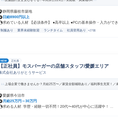
医薬品の安全安心を守る✨年間休日129日✨未経験・異業種OK
静岡県藤枝市築地
日給8900円以上
求めている人材 【必須条件】 ●高卒以上 ●PCの基本操作・入力ができ.
制服あり
業界未経験歓迎
ランチタイム
社員登用あり
+27個
NEW
正社員
【正社員】モスバーガーの店舗スタッフ/愛媛エリア
株式会社ありがとうサービス
上場企業で働きませんか？月給25万〜／家賃全額補助あり／福利厚生充実！／
愛媛県今治市
月給25万円～30万円
求める人材: 学歴・経験一切不問！20代〜40代が中心に活躍中！ ...