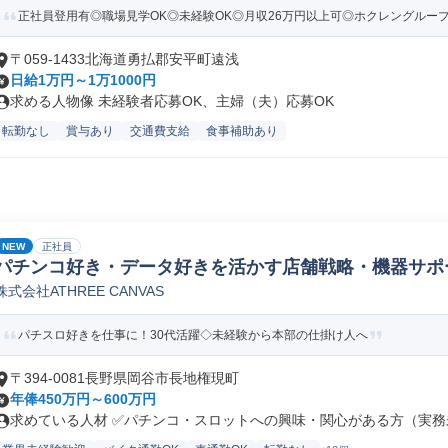
正社員登用有◎職場見学OK◎未経験OK◎月収26万円以上可◎ホクレングルー
〒059-1433北海道勇払郡安平町遠浅
日給1万円～1万1000円
求める人物像 未経験者応募OK、主婦（夫）応募OK
転勤なし
賞与あり
交通費支給
食事補助あり
NEW
正社員
パチンコ好き・データ好きを活かす店舗戦略・機器サポ
株式会社ATHREE CANVAS
パチスロ好きを仕事に！30代活躍◇未経験から本部の仕掛け人へ
〒394-0081長野県岡谷市長地権現町
年俸450万円～600万円
求めている人材 ✅パチンコ・スロットへの興味・関心がある方（実務未