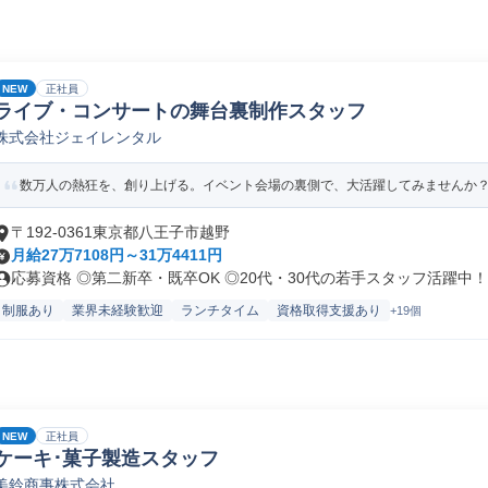
NEW
正社員
ライブ・コンサートの舞台裏制作スタッフ
株式会社ジェイレンタル
数万人の熱狂を、創り上げる。イベント会場の裏側で、大活躍してみませんか
〒192-0361東京都八王子市越野
月給27万7108円～31万4411円
応募資格 ◎第二新卒・既卒OK ◎20代・30代の若手スタッフ活躍中！.
制服あり
業界未経験歓迎
ランチタイム
資格取得支援あり
+19個
NEW
正社員
ケーキ･菓子製造スタッフ
美鈴商事株式会社