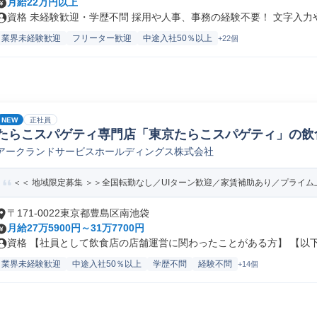
月給22万円以上
資格 未経験歓迎・学歴不問 採用や人事、事務の経験不要！ 文字入力やE
業界未経験歓迎
フリーター歓迎
中途入社50％以上
+22個
NEW
正社員
たらこスパゲティ専門店「東京たらこスパゲティ」の飲
アークランドサービスホールディングス株式会社
員/転勤なし)
＜＜ 地域限定募集 ＞＞全国転勤なし／UIターン歓迎／家賃補助あり／プライム上
〒171-0022東京都豊島区南池袋
月給27万5900円～31万7700円
資格 【社員として飲食店の店舗運営に関わったことがある方】 【以下の
業界未経験歓迎
中途入社50％以上
学歴不問
経験不問
+14個