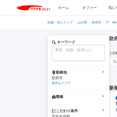
ホーム
オファー
気に
転職・求人トップ
/
山口県
/
防府市
/
IT・
防
キーワード
こだ
勤務地
防府市
条件をクリア
新
職種
こだわり条件
完全歩合制