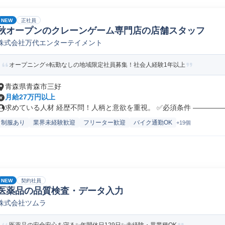
NEW
正社員
秋オープンのクレーンゲーム専門店の店舗スタッフ
株式会社万代エンターテイメント
オープニング⭐転勤なしの地域限定社員募集！社会人経験1年以上
青森県青森市三好
月給27万円以上
求めている人材 経歴不問！人柄と意欲を重視。 ✅必須条件 ――――――
制服あり
業界未経験歓迎
フリーター歓迎
バイク通勤OK
+19個
NEW
契約社員
医薬品の品質検査・データ入力
株式会社ツムラ