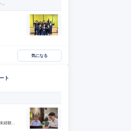
プ
気になる
ート
経験...