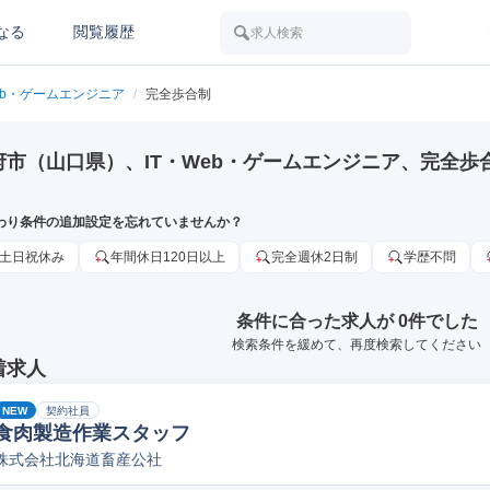
なる
閲覧履歴
求人検索
Web・ゲームエンジニア
/
完全歩合制
府市（山口県）、IT・Web・ゲームエンジニア、完全歩
わり条件の追加設定を忘れていませんか？
土日祝休み
年間休日120日以上
完全週休2日制
学歴不問
条件に合った求人が 0件でした
検索条件を緩めて、再度検索してください
着求人
NEW
契約社員
食肉製造作業スタッフ
株式会社北海道畜産公社