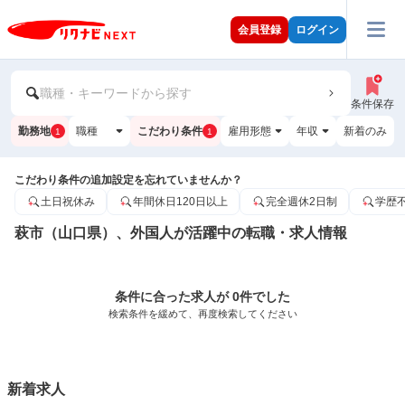
会員登録
ログイン
職種・キーワードから探す
条件保存
勤務地
職種
こだわり条件
雇用形態
年収
新着のみ
1
1
こだわり条件の追加設定を忘れていませんか？
土日祝休み
年間休日120日以上
完全週休2日制
学歴
萩市（山口県）、外国人が活躍中の転職・求人情報
条件に合った求人が 0件でした
検索条件を緩めて、再度検索してください
新着求人