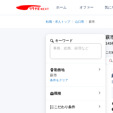
ホーム
オファー
気に
転職・求人トップ
/
山口県
/
萩市
萩
キーワード
143
こだ
勤務地
萩市
条件をクリア
職種
こだわり条件