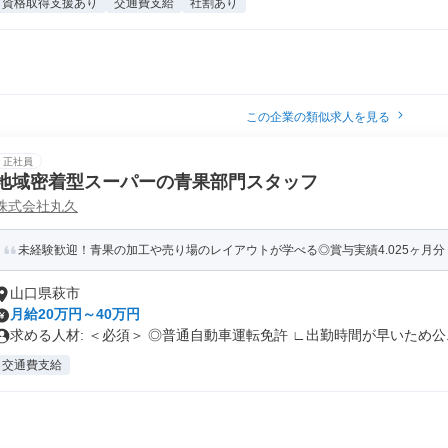
資格取得支援あり
交通費支給
社割あり
この企業の類似求人を見る
正社員
地域密着型スーパーの青果部門スタッフ
株式会社丸久
未経験歓迎！青果の加工や売り場のレイアウトが学べる◎賞与実績4.025ヶ月分・
山口県萩市
月給20万円～40万円
求める人材: ＜必須＞ ◎普通自動車運転免許 ∟出勤時間が早いため公..
交通費支給