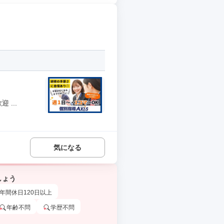
...
気になる
しょう
年間休日120日以上
年齢不問
学歴不問