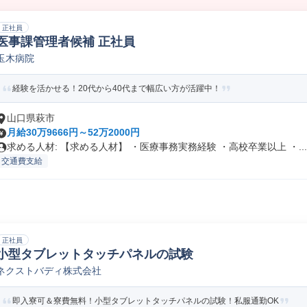
正社員
医事課管理者候補 正社員
玉木病院
経験を活かせる！20代から40代まで幅広い方が活躍中！
山口県萩市
月給30万9666円～52万2000円
求める人材: 【求める人材】 ・医療事務実務経験 ・高校卒業以上 ・...
交通費支給
正社員
小型タブレットタッチパネルの試験
ネクストバディ株式会社
即入寮可＆寮費無料！小型タブレットタッチパネルの試験！私服通勤OK