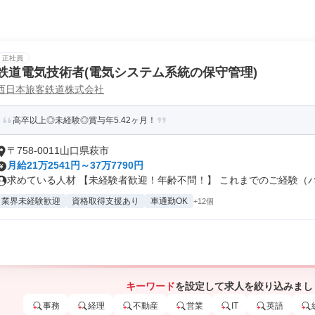
正社員
鉄道電気技術者(電気システム系統の保守管理)
西日本旅客鉄道株式会社
高卒以上◎未経験◎賞与年5.42ヶ月！
〒758-0011山口県萩市
月給21万2541円～37万7790円
求めている人材 【未経験者歓迎！年齢不問！】 これまでのご経験（パー
業界未経験歓迎
資格取得支援あり
車通勤OK
+12個
キーワード
を設定して求人を絞り込みまし
事務
経理
不動産
営業
IT
英語