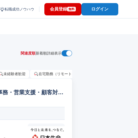
会員登録
ログイン
転職成功ノウハウ
無料
関連度順
新着順
詳細表示
未経験者歓迎
在宅勤務（リモートワーク）OK
家賃補助・住宅手当
事務・営業支援・顧客対応