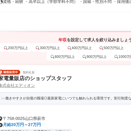
資格・経験 ・高卒以上（学部学科不問） ・国籍・性別不問 ・採用後の生
年収
を設定して求人を絞り込みましょ
200万円以上
300万円以上
400万円以上
500万円以上
800万円以上
900万円以上
1000
契約社員
家電量販店のショップスタッフ
株式会社エディオン
働きやすさが自慢の職場◎最新家電にいつでも触れられる環境です。割引制度
〒758-0025山口県萩市
月給20万円～27万円