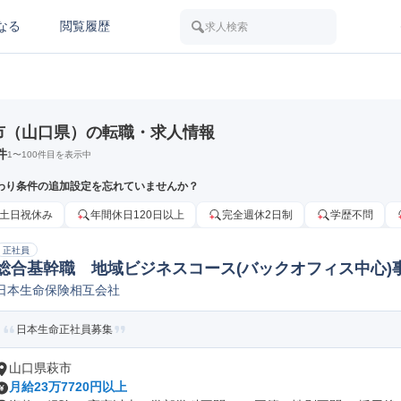
なる
閲覧履歴
求人検索
市（山口県）の転職・求人情報
件
1
〜
100
件目を表示中
わり条件の追加設定を忘れていませんか？
土日祝休み
年間休日120日以上
完全週休2日制
学歴不問
正社員
総合基幹職 地域ビジネスコース(バックオフィス中心)
日本生命保険相互会社
等/未経験可!
日本生命正社員募集
山口県萩市
月給23万7720円以上