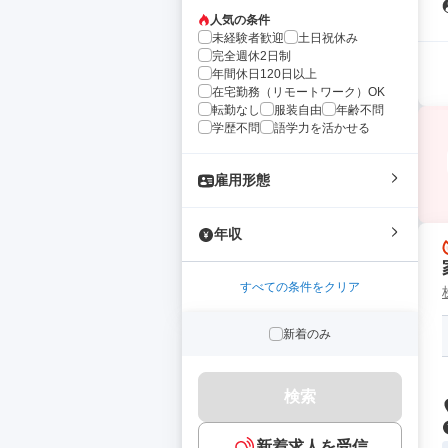
人気の条件
未経験者歓迎
土日祝休み
完全週休2日制
年間休日120日以上
在宅勤務（リモートワーク）OK
転勤なし
服装自由
年齢不問
学歴不問
語学力を活かせる
雇用形態
年収
すべての条件をクリア
新着のみ
検索
新着求人を受信