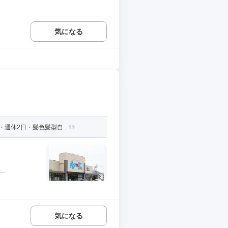
気になる
週休2日・髪色髪型自...
.
気になる