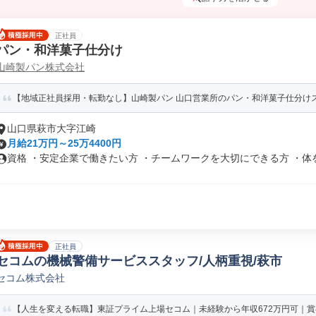
正社員
パン・和洋菓子仕分け
山崎製パン株式会社
【地域正社員採用・転勤なし】山崎製パン 山口営業所のパン・和洋菓子仕分け
山口県萩市大字江崎
月給21万円～25万4400円
資格 ・安定企業で働きたい方 ・チームワークを大切にできる方 ・体を動
正社員
セコムの機械警備サービススタッフ/人柄重視/萩市
セコム株式会社
【人生を変える転職】東証プライム上場セコム｜未経験から年収672万円可｜賞