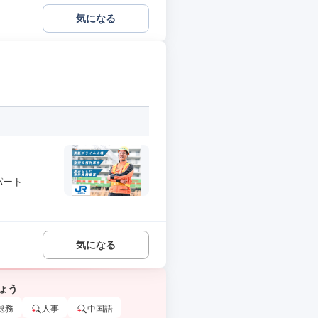
気になる
ト...
気になる
ょう
総務
人事
中国語