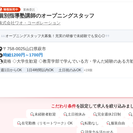
業務委託
個別指導塾講師のオープニングスタッフ
株式会社ワオ・コーポレーション
オープニングスタッフ大募集！充実の研修で未経験でも安心◎
〒758-0025山口県萩市
時給1200円～1700円
資格 ◇大学生歓迎 ◇教育学部で学んでいる方・学んだ経験のある方歓迎 
週1日からOK
1日4時間以内OK
土日祝のみOK
+19個
こだわり条件
を設定して求人を絞り込みま
未経験者歓迎
土日祝休み
完全週休2日制
在宅勤務（リモートワーク）OK
転勤なし
服装自由
語学力を活かせる