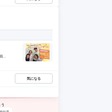
..
気になる
ょう
約社員