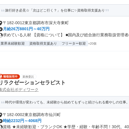
旅行好き必見☆「次はどこ行く？」を仕事に✨資格取得支援あり
〒182-0012東京都調布市深大寺東町
月給26万8801円～40万円
求めている人材 【資格について】 ■国内及び総合旅行業務取扱管理者の 
業界未経験歓迎
資格取得支援あり
フリーター歓迎
+20個
業務委託
リラクゼーションセラピスト
株式会社ボディワーク
時代や環境が変わっても、未経験から始めてもずっと続けられる癒やしの仕事。手
〒182-0002東京都調布市仙川町
時給2232円～4068円
資格 ★未経験歓迎・ブランクOK ★学歴・経験・年齢不問！30代、40.