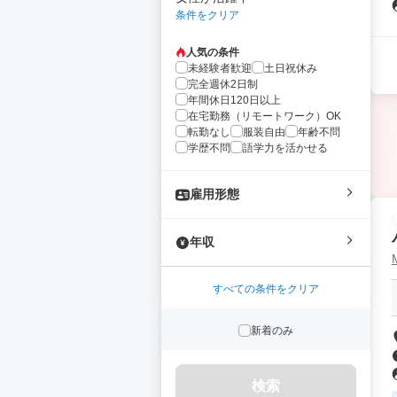
条件をクリア
人気の条件
未経験者歓迎
土日祝休み
完全週休2日制
年間休日120日以上
在宅勤務（リモートワーク）OK
転勤なし
服装自由
年齢不問
学歴不問
語学力を活かせる
雇用形態
年収
すべての条件をクリア
新着のみ
検索