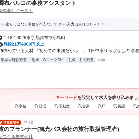
調布パルコの事務アシスタント
株式会社イースト
座りっぱなし事務が不安なアナタへ♪入力出来ればＯＫ！
〒182-0026東京都調布市小島町
月給21万4000円以上
求めている人材 「初めての事務だから…」 1日中座りっぱなしの 事務は
業界未経験歓迎
副業・WワークOK
主婦・主夫歓迎
+23個
キーワード
を設定して求人を絞り込みまし
事務
経理
不動産
営業
IT
英語
正社員
旅のプランナー(観光バス会社の旅行取扱管理者)
レスクル株式会社