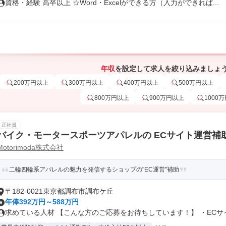
資格・経験 高卒以上 ☆Word・Excelができる方（入力ができれば...
年収
を設定して求人を絞り込みましょ
200万円以上
300万円以上
400万円以上
500万円以上
800万円以上
900万円以上
1000
正社員
バイク・モータースポーツアパレルの ECサイト運営補
Motorimoda株式会社
二輪四輪系アパレルの魅力を発信するショップの"EC運営"補助
〒182-0021東京都調布市調布ケ丘
年俸392万円～588万円
求めている人材 【こんな方のご応募をお待ちしています！】 ・ECサイト