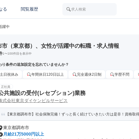
なる
閲覧履歴
求人検索
活躍中
布市（東京都）、女性が活躍中の転職・求人情報
件
1
〜
100
件目を表示中
わり条件の追加設定を忘れていませんか？
土日祝休み
年間休日120日以上
完全週休2日制
学歴不問
正社員
公共施設の受付(レセプション)業務
株式会社東京ダイケンビルサービス
【東京都調布市】社会保険完備！ずっと長く続けていきたい方は是非！資格取
東京都調布市
月給21万5000円以上