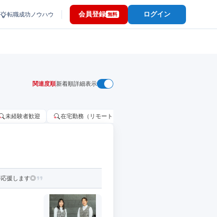
会員登録
ログイン
転職成功ノウハウ
無料
関連度順
新着順
詳細表示
未経験者歓迎
在宅勤務（リモートワーク）OK
家賃補助・住宅手当
得応援します◎