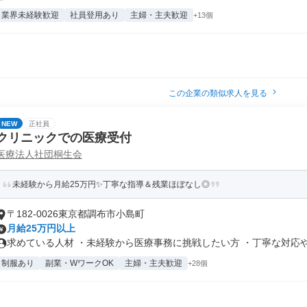
業界未経験歓迎
社員登用あり
主婦・主夫歓迎
+13個
この企業の類似求人を見る
NEW
正社員
クリニックでの医療受付
医療法人社団桐生会
未経験から月給25万円✨丁寧な指導＆残業ほぼなし◎
〒182-0026東京都調布市小島町
月給25万円以上
求めている人材 ・未経験から医療事務に挑戦したい方 ・丁寧な対応やコ
制服あり
副業・WワークOK
主婦・主夫歓迎
+28個