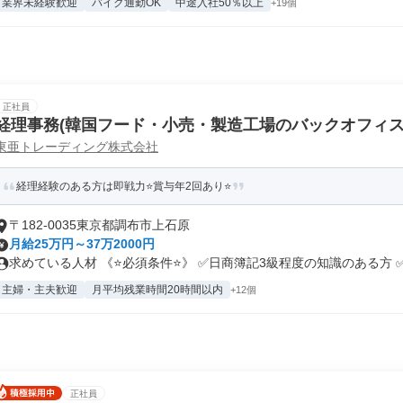
業界未経験歓迎
バイク通勤OK
中途入社50％以上
+19個
正社員
経理事務(韓国フード・小売・製造工場のバックオフィス
東亜トレーディング株式会社
経理経験のある方は即戦力⭐賞与年2回あり⭐
〒182-0035東京都調布市上石原
月給25万円～37万2000円
求めている人材 《⭐必須条件⭐》 ✅日商簿記3級程度の知識のある方 ✅.
主婦・主夫歓迎
月平均残業時間20時間以内
+12個
正社員