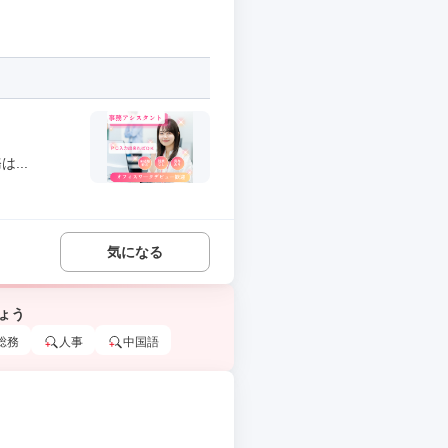
...
気になる
ょう
総務
人事
中国語