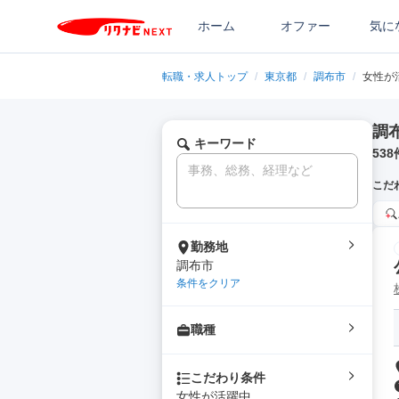
ホーム
オファー
気に
転職・求人トップ
/
東京都
/
調布市
/
女性が
調
キーワード
538
こだ
勤務地
調布市
条件をクリア
職種
こだわり条件
女性が活躍中