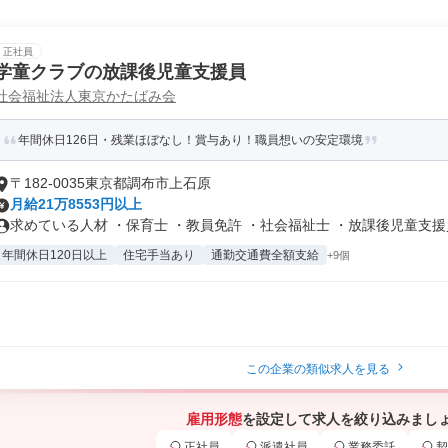
正社員
学童クラブの放課後児童支援員
社会福祉法人東京かたばみ会
年間休日126日・残業ほぼなし！賞与あり！職員想いの安定環境
〒182-0035東京都調布市上石原
月給21万8553円以上
求めている人材 ・保育士 ・教員免許 ・社会福祉士 ・放課後児童支援員.
年間休日120日以上
住宅手当あり
通勤交通費全額支給
+9個
この企業の類似求人を見る
雇用形態
を設定して求人を絞り込みまし
正社員
派遣社員
業務委託
契