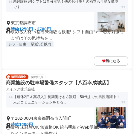
未経験歓迎!シフトは自分次第！他のお仕事との両立も可能な環境
です
東京都調布市
時給1250円～2700円
求める人材: <指導未経験も歓迎! シフト自由‼> 「歌が好き!」
まずはその気持ちを...
シフト自由
駅近5分以内
気になる
契約社員
商業施設の駐車場警備スタッフ【八百幸成城店】
アイング株式会社
【週休2日＆高収入】長期働ける方歓迎！50代までの男性活躍中！
人とコミュニケーションをとる...
〒182-0004東京都調布市入間町
時給1400円
資格 未経験OK 無資格OK 給与明細がWeb明細のため、 簡単
なインターネット操作が...