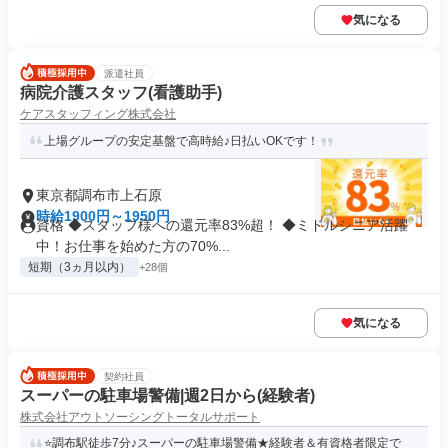
気になる
派遣社員
病院介護スタッフ(看護助手)
ケアスタッフィング株式会社
上場グループの安定基盤で高時給♪日払いOKです！
東京都調布市上石原
時給1900円～1950円
資格 ◆スタッフ様への還元率83%超！ ◆ミドルシニア活躍
中！お仕事を始めた方の70%...
短期（3ヵ月以内）
+28個
気になる
契約社員
スーパーの駐車場警備|週2日から(経験者)
株式会社アウトソーシングトータルサポート
⭐️調布駅徒歩7分♪スーパーの駐車場警備★経験者＆有資格者限定で