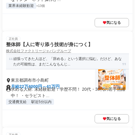
業界未経験歓迎
+13個
気になる
正社員
整体師【人に寄り添う技術が身につく】
株式会社ファクトリージャパングループ
頑張ってきた人ほど、「辞める」という選択に悩む。だけど、あな
たの可能性は、まだこんなもんじ...
東京都調布市小島町
月給22万4000円～41万円
求める人材: 未経験歓迎！学歴不問！ 20代・30代の若手活躍
中！ ・セラピスト...
交通費支給
駅近5分以内
気になる
正社員