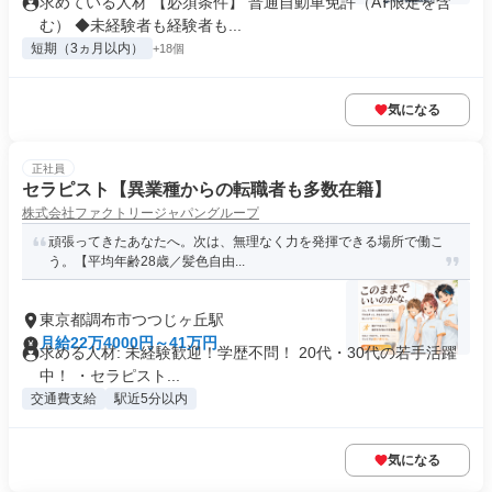
求めている人材 【必須条件】 普通自動車免許（AT限定を含
む） ◆未経験者も経験者も...
短期（3ヵ月以内）
+18個
気になる
正社員
セラピスト【異業種からの転職者も多数在籍】
株式会社ファクトリージャパングループ
頑張ってきたあなたへ。次は、無理なく力を発揮できる場所で働こ
う。【平均年齢28歳／髪色自由...
東京都調布市つつじヶ丘駅
月給22万4000円～41万円
求める人材: 未経験歓迎！学歴不問！ 20代・30代の若手活躍
中！ ・セラピスト...
交通費支給
駅近5分以内
気になる