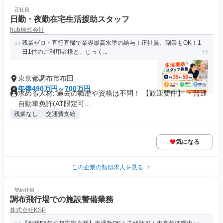
正社員
日勤・夜勤在宅生活援助スタッフ
hub株式会社
残業ゼロ・直行直帰で業界最高水準の給与！正社員、副業もOK！1
日1件のご利用者様と、じっく...
東京都調布市布田
年俸490万円～700万円
求める人材: 過去の職歴や資格は不問！ 【歓迎要件】 ・普通
自動車免許(AT限定可...
残業なし
交通費支給
気になる
この企業の類似求人を見る
契約社員
調布飛行場での施設警備業務
株式会社KSP