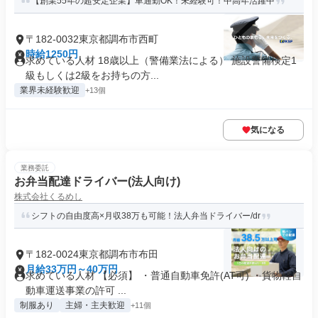
【創業55年の超安定企業】車通勤OK！未経験可！中高年活躍中
〒182-0032東京都調布市西町
時給1250円
求めている人材 18歳以上（警備業法による） 施設警備検定1
級もしくは2級をお持ちの方...
業界未経験歓迎
+13個
気になる
業務委託
お弁当配達ドライバー(法人向け)
株式会社くるめし
シフトの自由度高×月収38万も可能！法人弁当ドライバー/dr
〒182-0024東京都調布市布田
月給33万円～40万円
求めている人材 【必須】 ・普通自動車免許(AT可) ・貨物軽自
動車運送事業の許可 ...
制服あり
主婦・主夫歓迎
+11個