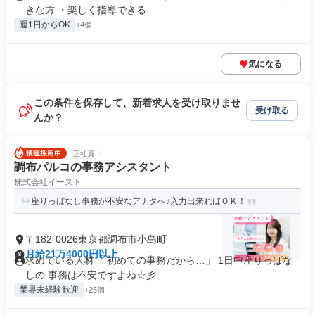
きな方 ・楽しく指導できる...
週1日からOK
+4個
気になる
この条件を保存して、新着求人を受け取りませ
受け取る
んか？
正社員
調布パルコの事務アシスタント
株式会社イースト
座りっぱなし事務が不安なアナタへ♪入力出来ればＯＫ！
〒182-0026東京都調布市小島町
月給21万4000円以上
求めている人材 「初めての事務だから…」 1日中座りっぱな
しの 事務は不安ですよね☆彡...
業界未経験歓迎
+25個