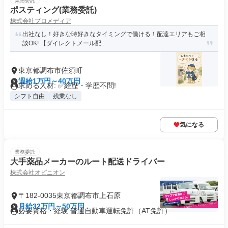
業務委託
ポスティング(業務委託)
株式会社プロメディア
出社なし！好きな時好きなタイミングで働ける！配達エリアもご相
談OK! 【ダイレクトメール配...
東京都調布市佐須町
週給1万円～40万円
求める人材: ✅経歴・学歴不問!
シフト自由
残業なし
気になる
業務委託
大手薬品メーカーのルート配送ドライバー
株式会社オピニオン
〒182-0035東京都調布市上石原
月給32万円～50万円
必要資格・経験 普通自動車運転免許（AT免許）