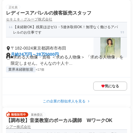
正社員
レディースアパレルの接客販売スタッフ
セキミキ・グループ株式会社
【未経験OK】残業ほぼゼロ・5連休取得OK！無理なく働けるアパ
レルのお仕事です
〒182-0024東京都調布市布田
月給24万円～28万5000円
■求める人物像・資格 ＜求める人物像＞ 「求める人物像」を
限定しません。そんなの十人十...
業界未経験歓迎
+17個
気になる
この企業の類似求人を見る
業務委託
【調布校】音楽教室のボーカル講師 WワークOK
シアー株式会社