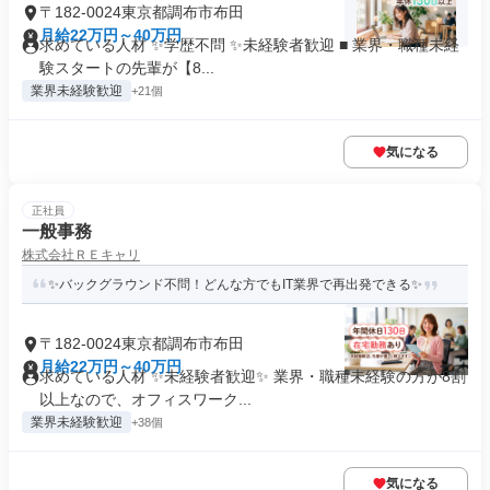
〒182-0024東京都調布市布田
月給22万円～40万円
求めている人材 ✨学歴不問 ✨未経験者歓迎 ■ 業界・職種未経
験スタートの先輩が【8...
業界未経験歓迎
+21個
気になる
正社員
一般事務
株式会社ＲＥキャリ
✨バックグラウンド不問！どんな方でもIT業界で再出発できる✨
〒182-0024東京都調布市布田
月給22万円～40万円
求めている人材 ✨未経験者歓迎✨ 業界・職種未経験の方が8割
以上なので、オフィスワーク...
業界未経験歓迎
+38個
気になる