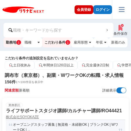
会員登録
ログイン
職種・キーワードから探す
条件保存
勤務地
職種
こだわり条件
雇用形態
年収
新着のみ
1
1
こだわり条件の追加設定を忘れていませんか？
土日祝休み
年間休日120日以上
完全週休2日制
学歴
調布市（東京都）、副業・WワークOKの転職・求人情報
156
件
1
〜
100
件目を表示中
関連度順
新着順
詳細表示
業務委託
ライフサポートスタジオ講師/カルチャー講師/RO44421
株式会社SOYOKAZE
オープニングスタッフ募集 | 無資格・未経験OK | ブランクOK | Wワ
ークOK | ...