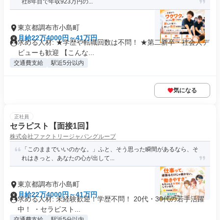
社8年目で年収923万円の...
東京都調布市小島町
月給22万4000円～41万円
求める人材: ★学歴や転職回数は不問！ ★第二新卒・社会人デ
ビューも歓迎 【こんな...
交通費支給
駅近5分以内
気になる
正社員
セラピスト【面接1回】
株式会社ファクトリージャパングループ
「このままでいいのかな。」ふと、そう思った瞬間があるなら、そ
れはきっと、あなたの心が出して...
東京都調布市小島町
月給22万4000円～41万円
求める人材: 未経験歓迎！学歴不問！ 20代・30代の若手活躍
中！ ・セラピスト...
交通費支給
駅近5分以内