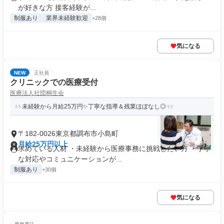
が好きな方 接客経験が...
制服あり
業界未経験歓迎
+28個
気になる
NEW
正社員
クリニックでの医療受付
医療法人社団桐生会
未経験から月給25万円✨丁寧な指導＆残業ほぼなし◎
〒182-0026東京都調布市小島町
月給25万円以上
求めている人材 ・未経験から医療事務に挑戦したい方 ・丁寧
な対応やコミュニケーションが...
制服あり
+30個
気になる