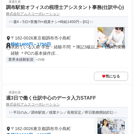
派遣社員
調布駅前オフィスの税理士アシスタント事務(仕訳中心)
株式会社アムスコーポレーション
週4～5日×実働7h×残業ナシ×時給1400円～[01]
〒182-0026東京都調布市小島町
時給1400円～1750円
求めている人材 学歴・経験不問 ＊簿記3級以上 ＊仕訳の実務
経験 ＊PCの基本操作(E...
業界未経験歓迎
+29個
気になる
派遣社員
週3日で働く仕訳中心のデータ入力STAFF
株式会社アムスコーポレーション
平日のみ／調布駅前／残業ナシ／長期安定／即日勤務開始[01]
〒182-0026東京都調布市小島町