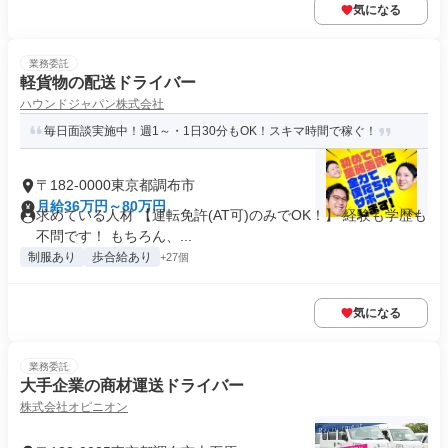
気になる
業務委託
軽貨物の配送ドライバー
ハウンドジャパン株式会社
毎日面談実施中！週1～・1日30分もOK！スキマ時間で稼ぐ！
〒182-0000東京都調布市
月給36万円～80万円
求めている人材 【運転免許(AT可)のみでOK！】 経験も学歴も
不問です！ もちろん、...
制服あり
歩合給あり
+27個
気になる
業務委託
大手企業の商材運送ドライバー
株式会社オピニオン