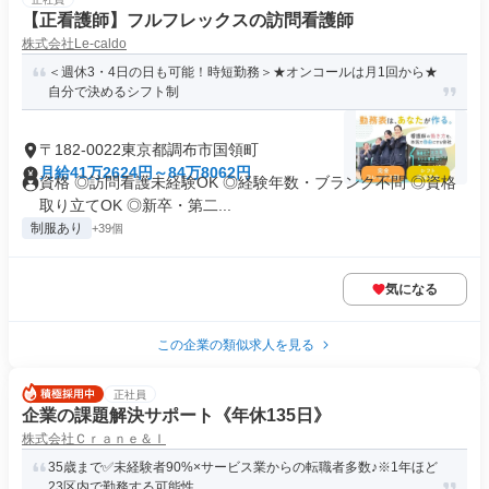
【正看護師】フルフレックスの訪問看護師
株式会社Le-caldo
＜週休3・4日の日も可能！時短勤務＞★オンコールは月1回から★
自分で決めるシフト制
〒182-0022東京都調布市国領町
月給41万2624円～84万8062円
資格 ◎訪問看護未経験OK ◎経験年数・ブランク不問 ◎資格
取り立てOK ◎新卒・第二...
制服あり
+39個
気になる
この企業の類似求人を見る
正社員
企業の課題解決サポート《年休135日》
株式会社Ｃｒａｎｅ＆Ｉ
35歳まで✅未経験者90%×サービス業からの転職者多数♪※1年ほど
23区内で勤務する可能性...