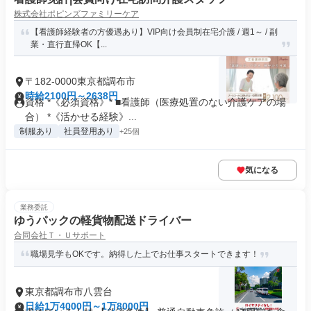
株式会社ポピンズファミリーケア
【看護師経験者の方優遇あり】VIP向け会員制在宅介護 / 週1～ / 副
業・直行直帰OK【...
〒182-0000東京都調布市
時給2100円～2638円
資格 *《必須資格》* ■看護師（医療処置のない介護ケアの場
合） *《活かせる経験》...
制服あり
社員登用あり
+25個
気になる
業務委託
ゆうパックの軽貨物配送ドライバー
合同会社Ｔ・Ｕサポート
職場見学もOKです。納得した上でお仕事スタートできます！
東京都調布市八雲台
日給1万4000円～1万8000円