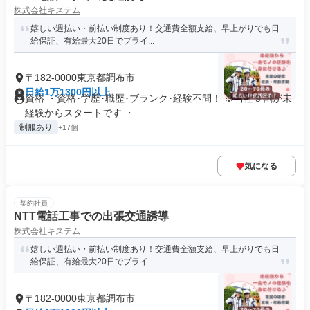
株式会社キステム
嬉しい週払い・前払い制度あり！交通費全額支給、早上がりでも日
給保証、有給最大20日でプライ...
〒182-0000東京都調布市
日給1万1300円以上
資格 ・資格･学歴･職歴･ブランク･経験不問！ ※当社９割が未
経験からスタートです ・...
制服あり
+17個
気になる
契約社員
NTT電話工事での出張交通誘導
株式会社キステム
嬉しい週払い・前払い制度あり！交通費全額支給、早上がりでも日
給保証、有給最大20日でプライ...
〒182-0000東京都調布市