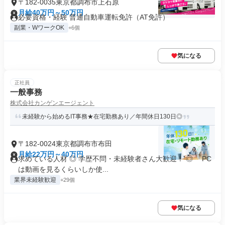
〒182-0035東京都調布市上石原
月給40万円～50万円
必要資格・経験 普通自動車運転免許（AT免許）
副業・WワークOK
+6個
気になる
正社員
一般事務
株式会社カンゲンエージェント
未経験から始めるIT事務★在宅勤務あり／年間休日130日◎
〒182-0024東京都調布市布田
月給22万円～40万円
求めている人材 ◎ 学歴不問・未経験者さん大歓迎！ ◎ 「PC
は動画を見るくらいしか使...
業界未経験歓迎
+29個
気になる