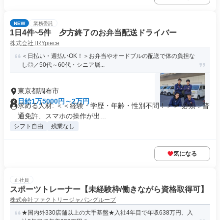
NEW
業務委託
1日4件~5件 夕方終了のお弁当配送ドライバー
株式会社TRYpiece
＜日払い・週払いOK！＞お弁当やオードブルの配送で体の負担な
し◎／50代～60代・シニア層...
東京都調布市
日給1万5000円～2万円
求める人材: ＜＜経験・学歴・年齢・性別不問！＞＞ 必須：普
通免許、スマホの操作が出...
シフト自由
残業なし
気になる
正社員
スポーツトレーナー【未経験枠/働きながら資格取得可】
株式会社ファクトリージャパングループ
★国内外330店舗以上の大手基盤★入社4年目で年収638万円、入