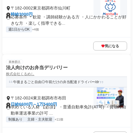
〒182-0002東京都調布市仙川町
時給3000円
応募条件 ＊歓迎 ・講師経験がある方 ・人にかかわることが好
きな方 ・楽しく指導できる...
週1日からOK
+4個
気になる
業務委託
法人向けのお弁当デリバリー
株式会社くるめし
午後まるごと自由◎午前だけの弁当配達ドライバー/dr
〒182-0024東京都調布市布田
日給6600円～1万5400円
求めている人材 【必須】 ・普通自動車免許(AT可) ・貨物軽自
動車運送事業の許可 ...
制服あり
主婦・主夫歓迎
+11個