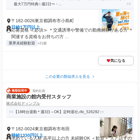
最大7万円特典✨週2日〜・...
〒182-0026東京都調布市小島町
日給1万円以上
応募資格 ≪必須≫ ＊交通誘導や警備での勤務経験がある方 ＊
関連する資格をお持ちの方 ...
業界未経験歓迎
+21個
気になる
この企業の類似求人を見る
契約社員
商業施設の館内受付スタッフ
株式会社ディンプル
【18時台退勤＊週3日～OK】定時退社♪/to_526292
〒182-0024東京都調布市布田
時給1330円以上
求めている人材 高卒以上の方 未経験OK ＜歓迎＞ 人と話すの