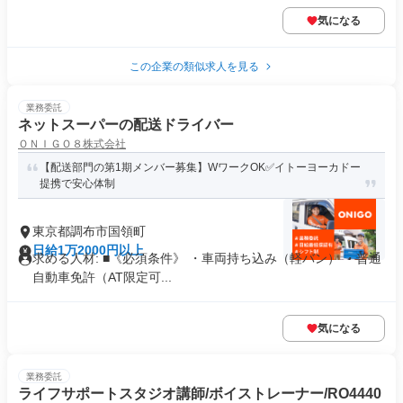
気になる
この企業の類似求人を見る
業務委託
ネットスーパーの配送ドライバー
ＯＮＩＧＯ８株式会社
【配送部門の第1期メンバー募集】WワークOK✅イトーヨーカドー
提携で安心体制
東京都調布市国領町
日給1万2000円以上
求める人材: ■《必須条件》 ・車両持ち込み（軽バン） ・普通
自動車免許（AT限定可...
気になる
業務委託
ライフサポートスタジオ講師/ボイストレーナー/RO4440