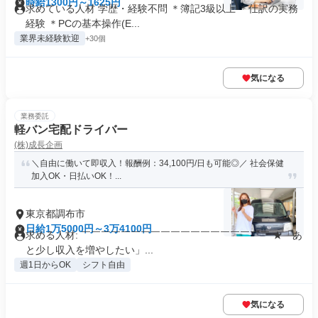
時給1300円～1625円
求めている人材 学歴・経験不問 ＊簿記3級以上 ＊仕訳の実務
経験 ＊PCの基本操作(E...
業界未経験歓迎
+30個
気になる
業務委託
軽バン宅配ドライバー
(株)成長企画
＼自由に働いて即収入！報酬例：34,100円/日も可能◎／ 社会保健
加入OK・日払いOK！...
東京都調布市
日給1万5000円～3万4100円
求める人材: ￣￣￣￣￣￣￣￣￣￣￣￣￣￣￣￣￣￣￣ ★「あ
と少し収入を増やしたい」...
週1日からOK
シフト自由
気になる