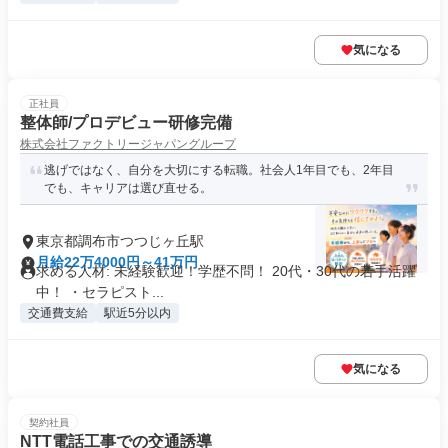
気になる
正社員
整体師/プロデビュー研修完備
株式会社ファクトリージャパングループ
逃げではなく、自分を大切にする転職。社会人1年目でも、2年目
でも、キャリアは選び直せる。
東京都調布市つつじヶ丘駅
月給22万4000円～41万円
求める人材: 未経験歓迎！学歴不問！ 20代・30代の若手活躍
中！ ・セラピスト...
交通費支給
駅近5分以内
気になる
契約社員
NTT電話工事での交通誘導