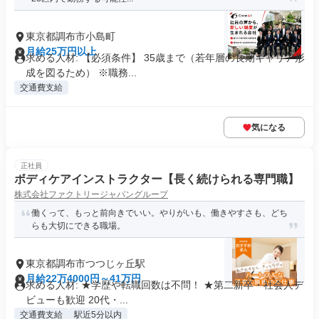
東京都調布市小島町
月給25万円以上
求める人材: 【必須条件】 35歳まで（若年層の長期キャリア形
成を図るため） ※職務...
交通費支給
気になる
正社員
ボディケアインストラクター【長く続けられる専門職】
株式会社ファクトリージャパングループ
働くって、もっと前向きでいい。やりがいも、働きやすさも、どち
らも大切にできる職場。
東京都調布市つつじヶ丘駅
月給22万4000円～41万円
求める人材: ★学歴や転職回数は不問！ ★第二新卒・社会人デ
ビューも歓迎 20代・...
交通費支給
駅近5分以内