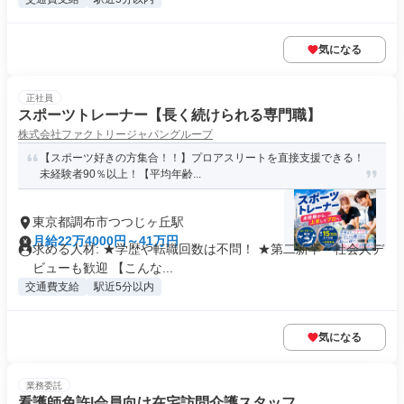
気になる
正社員
スポーツトレーナー【長く続けられる専門職】
株式会社ファクトリージャパングループ
【スポーツ好きの方集合！！】プロアスリートを直接支援できる！
未経験者90％以上！【平均年齢...
東京都調布市つつじヶ丘駅
月給22万4000円～41万円
求める人材: ★学歴や転職回数は不問！ ★第二新卒・社会人デ
ビューも歓迎 【こんな...
交通費支給
駅近5分以内
気になる
業務委託
看護師免許|会員向け在宅訪問介護スタッフ