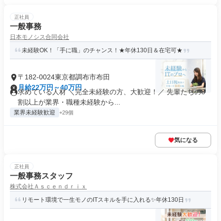
正社員
一般事務
日本モノシス合同会社
未経験OK！「手に職」のチャンス！★年休130日＆在宅可★
〒182-0024東京都調布市布田
月給22万円～40万円
求めている人材 ＼完全未経験の方、大歓迎！／ 先輩たちの8
割以上が業界・職種未経験から...
業界未経験歓迎
+29個
気になる
正社員
一般事務スタッフ
株式会社Ａｓｃｅｎｄｒｉｘ
リモート環境で一生モノのITスキルを手に入れる✨年休130日