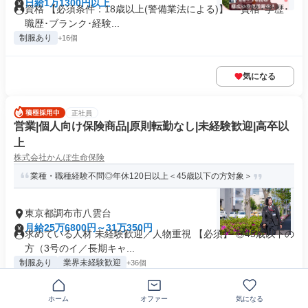
日給1万1300円以上
資格 【必須条件：18歳以上(警備業法による)】 ・資格･学歴･
職歴･ブランク･経験...
制服あり
+16個
気になる
正社員
営業|個人向け保険商品|原則転勤なし|未経験歓迎|高卒以
上
株式会社かんぽ生命保険
業種・職種経験不問◎年休120日以上＜45歳以下の方対象＞
東京都調布市八雲台
月給25万6800円～31万350円
求めている人材 未経験歓迎／人物重視 【必須】 ◎45歳以下の
方（3号のイ／長期キャ...
制服あり
業界未経験歓迎
+36個
ホーム
オファー
気になる
気になる