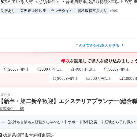
求めている人材 ＜必須条件＞ ・普通自動車免許取得後3年以上の方 ※大
制服あり
業界未経験歓迎
ランチタイム
資格取得支援あり
+29個
この企業の類似求人を見る
年収
を設定して求人を絞り込みましょ
200万円以上
300万円以上
400万円以上
500万円以上
800万円以上
900万円以上
1000
正社員
【新卒・第二新卒歓迎】エクステリアプランナー(総合職)
株式会社 橘
【設計も営業も未経験から学べる！】サポート体制充実！未経験から手に職がつき
徳島県鳴門市大麻町東馬詰