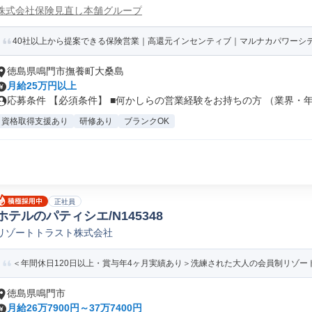
株式会社保険見直し本舗グループ
40社以上から提案できる保険営業｜高還元インセンティブ｜マルナカパワーシ
徳島県鳴門市撫養町大桑島
月給25万円以上
応募条件 【必須条件】 ■何かしらの営業経験をお持ちの方 （業界・年数
資格取得支援あり
研修あり
ブランクOK
正社員
ホテルのパティシエ/N145348
リゾートトラスト株式会社
＜年間休日120日以上・賞与年4ヶ月実績あり＞洗練された大人の会員制リゾート
徳島県鳴門市
月給26万7900円～37万7400円