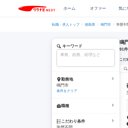
ホーム
オファー
気に
転職・求人トップ
/
徳島県
/
鳴門市
/
学歴不
鳴
キーワード
91
件
こだ
勤務地
鳴門市
条件をクリア
職種
こだわり条件
学歴不問