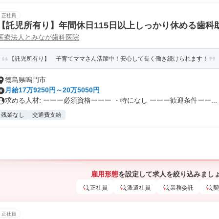
正社員
【託児所有り】年間休日115日以上しっかり休める歯科助手 
医療法人とみなが歯科医院
【託児所有り】 子育てママさん活躍中！安心して長く働き続けられます！
徳島県鳴門市
月給17万9250円～20万5050円
求める人材: ーーー必須資格ーーー ・特になし ーーー歓迎条件ーー...
残業なし
交通費支給
雇用形態
を設定して求人を絞り込みまし
正社員
派遣社員
業務委託
契
正社員