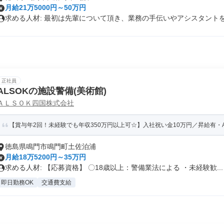
月給21万5000円～50万円
求める人材: 最初は先輩について頂き、業務の手伝いやアシスタントをし
正社員
ALSOKの施設警備(美術館)
ＡＬＳＯＫ四国株式会社
【賞与年2回！未経験でも年収350万円以上可☆】入社祝い金10万円／昇給有・AL
徳島県鳴門市鳴門町土佐泊浦
月給18万5200円～35万円
求める人材: 【応募資格】 〇18歳以上：警備業法による ・未経験歓...
即日勤務OK
交通費支給