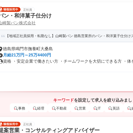
正社員
パン・和洋菓子仕分け
山崎製パン株式会社
【地域正社員採用・転勤なし】山崎製パン 徳島営業所のパン・和洋菓子仕分け
徳島県鳴門市撫養町大桑島
月給21万円～25万4400円
資格 ・安定企業で働きたい方 ・チームワークを大切にできる方 ・体を動
キーワード
を設定して求人を絞り込みまし
事務
経理
不動産
営業
IT
英語
正社員
提案営業・コンサルティングアドバイザー