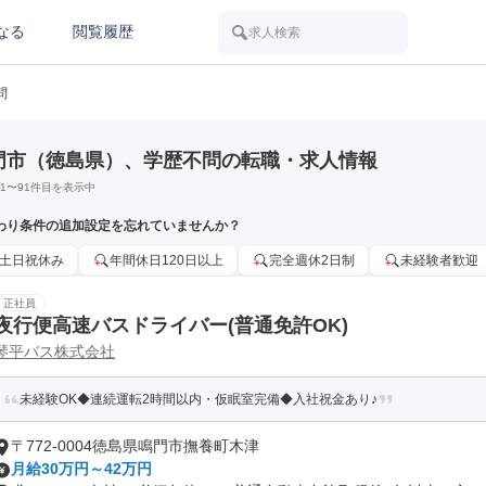
なる
閲覧履歴
求人検索
問
門市（徳島県）、学歴不問の転職・求人情報
1
〜
91
件目を表示中
わり条件の追加設定を忘れていませんか？
土日祝休み
年間休日120日以上
完全週休2日制
未経験者歓迎
正社員
夜行便高速バスドライバー(普通免許OK)
琴平バス株式会社
未経験OK◆連続運転2時間以内・仮眠室完備◆入社祝金あり♪
〒772-0004徳島県鳴門市撫養町木津
月給30万円～42万円