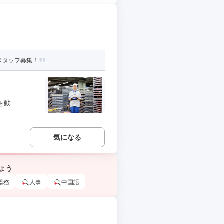
スタッフ募集！
...
気になる
ょう
総務
人事
中国語