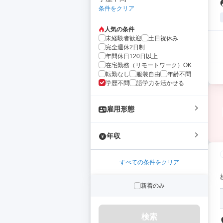
条件をクリア
人気の条件
未経験者歓迎
土日祝休み
完全週休2日制
年間休日120日以上
在宅勤務（リモートワーク）OK
転勤なし
服装自由
年齢不問
学歴不問
語学力を活かせる
雇用形態
年収
すべての条件をクリア
新着のみ
検索