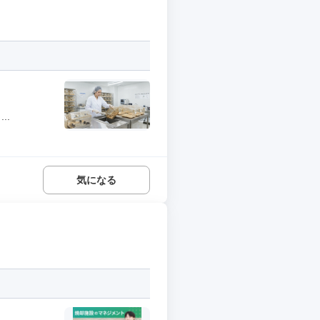
..
気になる