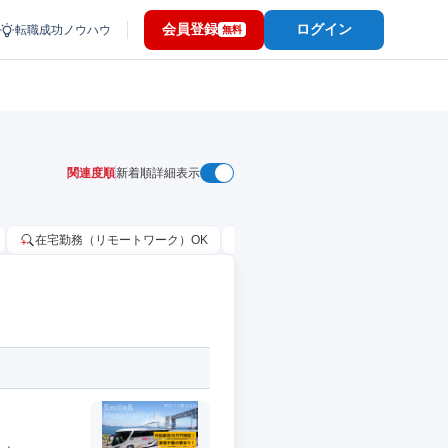
会員登録
ログイン
転職成功ノウハウ
無料
関連度順
新着順
詳細表示
在宅勤務（リモートワーク）OK
家賃補助・住宅手当あり
固定