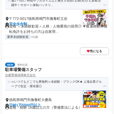
週2～5日／時短やフルタイムなど働き方自由♪主婦(夫)さん多数活
躍中！サポート体制バッチリ...
〒772-0017徳島県鳴門市撫養町立岩
完全歩合制
資格 ＜未経験歓迎＞人柄・人物重視の採用◎ ▼普通自動車運
転免許をお持ちの方は自家用...
業界未経験歓迎
+21個
気になる
NEW
契約社員
駐車場警備スタッフ
合建警備保障株式会社
≪いつでもどこでも寮無料≫未経験・ブランクOK★ 上場企業グル
ープで安定・厚待遇◎
徳島県鳴門市撫養町大桑島
日給1万5500円以上
資格・経験 18歳以上の方（警備業法による）