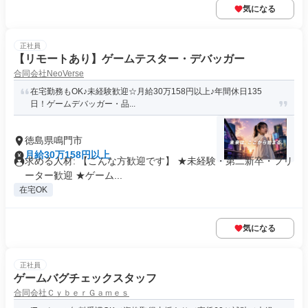
気になる
正社員
【リモートあり】ゲームテスター・デバッガー
合同会社NeoVerse
在宅勤務もOK♪未経験歓迎☆月給30万158円以上♪年間休日135
日！ゲームデバッガー・品...
徳島県鳴門市
月給30万158円以上
求める人材: 【こんな方歓迎です】 ★未経験・第二新卒・フリ
ーター歓迎 ★ゲーム...
在宅OK
気になる
正社員
ゲームバグチェックスタッフ
合同会社ＣｙｂｅｒＧａｍｅｓ