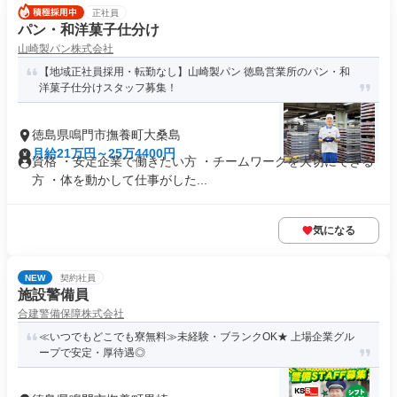
正社員
パン・和洋菓子仕分け
山崎製パン株式会社
【地域正社員採用・転勤なし】山崎製パン 徳島営業所のパン・和
洋菓子仕分けスタッフ募集！
徳島県鳴門市撫養町大桑島
月給21万円～25万4400円
資格 ・安定企業で働きたい方 ・チームワークを大切にできる
方 ・体を動かして仕事がした...
気になる
NEW
契約社員
施設警備員
合建警備保障株式会社
≪いつでもどこでも寮無料≫未経験・ブランクOK★ 上場企業グル
ープで安定・厚待遇◎