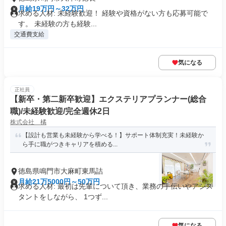
月給19万円～32万円
求める人材: 未経験歓迎！ 経験や資格がない方も応募可能で
す。 未経験の方も経験...
交通費支給
気になる
正社員
【新卒・第二新卒歓迎】エクステリアプランナー(総合
職)/未経験歓迎/完全週休2日
株式会社 橘
【設計も営業も未経験から学べる！】サポート体制充実！未経験か
ら手に職がつきキャリアを積める...
徳島県鳴門市大麻町東馬詰
月給21万5000円～50万円
求める人材: 最初は先輩について頂き、業務の手伝いやアシス
タントをしながら、 1つず...
気になる