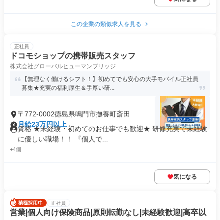
この企業の類似求人を見る
正社員
ドコモショップの携帯販売スタッフ
株式会社グローバルヒューマンブリッジ
【無理なく働けるシフト！】初めてでも安心の大手モバイル正社員
募集★充実の福利厚生＆手厚い研...
〒772-0002徳島県鳴門市撫養町斎田
月給23万円以上
資格 ★未経験・初めてのお仕事でも歓迎★ 研修充実で未経験
に優しい職場！！ 『個人で...
+4個
気になる
正社員
営業|個人向け保険商品|原則転勤なし|未経験歓迎|高卒以