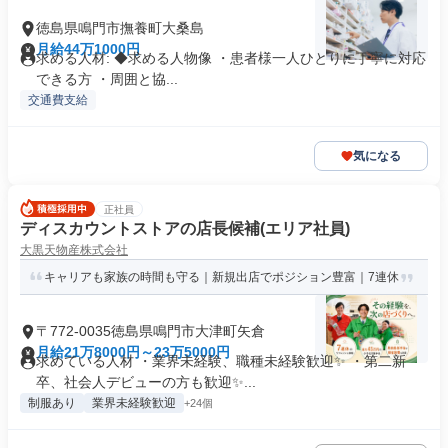
徳島県鳴門市撫養町大桑島
月給44万1000円
求める人材: ◆求める人物像 ・患者様一人ひとりに丁寧に対応
できる方 ・周囲と協...
交通費支給
気になる
正社員
ディスカウントストアの店長候補(エリア社員)
大黒天物産株式会社
キャリアも家族の時間も守る｜新規出店でポジション豊富｜7連休
〒772-0035徳島県鳴門市大津町矢倉
月給21万8000円～23万5000円
求めている人材 ・業界未経験、職種未経験歓迎✨ ・第二新
卒、社会人デビューの方も歓迎✨...
制服あり
業界未経験歓迎
+24個