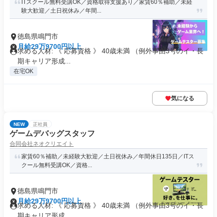
ITスクール無料受講OK／資格取得支援あり／家賃60％補助／未経
験大歓迎／土日祝休み／年間...
徳島県鳴門市
月給29万9700円以上
求める人材: 《 応募資格 》 40歳未満 （例外事由3号のイ・長
期キャリア形成...
在宅OK
気になる
NEW
正社員
ゲームデバッグスタッフ
合同会社ネオクリエイト
家賃60％補助／未経験大歓迎／土日祝休み／年間休日135日／ITス
クール無料受講OK／資格...
徳島県鳴門市
月給29万9700円以上
求める人材: 《 応募資格 》 40歳未満 （例外事由3号のイ・長
期キャリア形成...