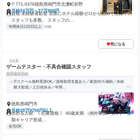
〒771-0376徳島県鳴門市北灘町折野
月給24万円～27万800円
資格 未経験者歓迎 実際にホテル経験ゼロから始めて活躍中の
スタッフも多数。 スタッフの...
年間休日120日以上
+5個
気になる
正社員
ゲームテスター・不具合確認スタッフ
合同会社Sun
ITスクール無料受講OK／資格取得支援あり／家賃60％補助／未経
験大歓迎／土日祝休み／年間...
徳島県鳴門市
月給29万9700円以上
求める人材: 《 応募資格 》 40歳未満 （例外事由3号のイ・長
期キャリア形成...
在宅OK