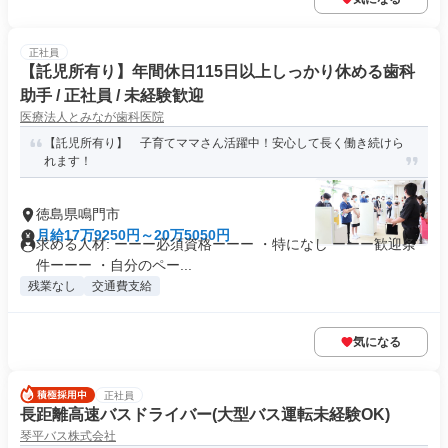
正社員
【託児所有り】年間休日115日以上しっかり休める歯科
助手 / 正社員 / 未経験歓迎
医療法人とみなが歯科医院
【託児所有り】 子育てママさん活躍中！安心して長く働き続けら
れます！
徳島県鳴門市
月給17万9250円～20万5050円
求める人材: ーーー必須資格ーーー ・特になし ーーー歓迎条
件ーーー ・自分のペー...
残業なし
交通費支給
気になる
正社員
長距離高速バスドライバー(大型バス運転未経験OK)
琴平バス株式会社