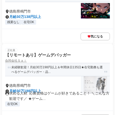
徳島県鳴門市
月給30万138円以上
残業なし
在宅OK
気になる
正社員
【リモートあり】ゲームデバッガー
合同会社Ｓａｉ
未経験歓迎！月給30万198円以上＆年間休日135日★在宅勤務も選
べるゲームデバッガー・品...
徳島県鳴門市
月給30万198円以上
求める人材: 応募資格はゲームが好きであること！ ＼こんな方
歓迎です／ ★ゲーム...
在宅OK