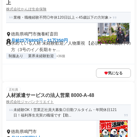
上
株式会社かんぽ生命保険
業種・職種経験不問◎年休120日以上＜45歳以下の方対象＞
徳島県鳴門市撫養町斎田
月給25万6800円～31万350円
求めている人材 未経験歓迎／人物重視 【必須】 ◎45歳以下の
方（3号のイ／長期キャ...
制服あり
業界未経験歓迎
+36個
気になる
正社員
人材派遣サービスの法人営業 8000-A-48
株式会社ジャパンクリエイト
未経験OK！営業正社員大募集◎日勤フルタイム・年間休日121
日！福利厚生充実の職場です【勤...
徳島県鳴門市