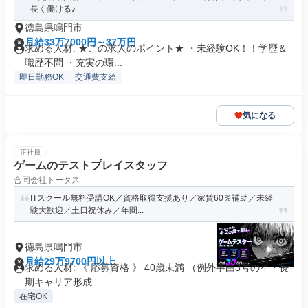
長く働ける♪
徳島県鳴門市
月給33万7000円～37万円
求める人材: ★この求人のポイント★ ・未経験OK！！学歴＆
職歴不問 ・充実の環...
即日勤務OK
交通費支給
気になる
正社員
ゲームのテストプレイスタッフ
合同会社トータス
ITスクール無料受講OK／資格取得支援あり／家賃60％補助／未経
験大歓迎／土日祝休み／年間...
徳島県鳴門市
月給29万9700円以上
求める人材: 《 応募資格 》 40歳未満 （例外事由3号のイ・長
期キャリア形成...
在宅OK