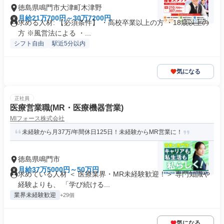
徳島県鳴門市大津町木津野
月給21万700円～30万7200円
求める人材: 【必須条件】 ・高校卒業以上の方 ・18歳以上の
方 ※風営法による ・...
シフト自由
駅近5分以内
気になる
正社員
医療営業職(MR・医療機器営業)
MIフォース株式会社
未経験から月37万/年間休日125日！未経験からMR営業に！
徳島県鳴門市
月給37万5000円～50万円
求めている人材 ＜ 医療業界・MR未経験歓迎！＞ 専門知識や
経験よりも、 「学び続ける...
業界未経験歓迎
+29個
気になる