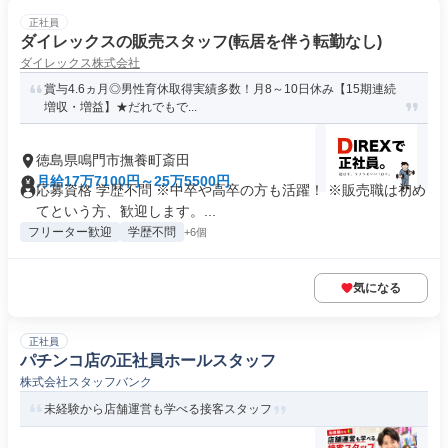
正社員
ダイレックスの販売スタッフ(転居を伴う転勤なし)
ダイレックス株式会社
賞与4.6ヵ月◎男性育休取得実績多数！月8～10日休み【15期連続
増収・増益】★だれでもで...
徳島県鳴門市撫養町斎田
月給17万7100円～25万5500円
応募資格 学歴不問 ※中卒や高卒の方も活躍！ ※販売職は初め
てという方、歓迎します。...
フリーター歓迎
学歴不問
+6個
気になる
正社員
パチンコ店の正社員ホールスタッフ
株式会社スタッフバンク
未経験から店舗運営も学べる接客スタッフ