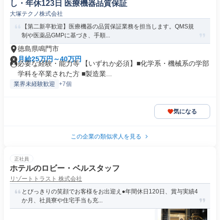
し・年休123日 医療機器品質保証
大塚テクノ株式会社
【第二新卒歓迎】医療機器の品質保証業務を担当します。QMS規
制や医薬品GMPに基づき、手順...
徳島県鳴門市
月給25万円～40万円
必要な経験・能力等 【いずれか必須】■化学系・機械系の学部
学科を卒業された方 ■製造業...
業界未経験歓迎
+7個
気になる
この企業の類似求人を見る
正社員
ホテルのロビー・ベルスタッフ
リゾートトラスト 株式会社
とびっきりの笑顔でお客様をお出迎え●年間休日120日、賞与実績4
か月、社員寮や住宅手当も充...