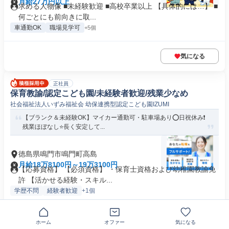
月給27万円以上
求める人物像 ■未経験歓迎 ■高校卒業以上 【具体的には…】 ■
何ごとにも前向きに取...
車通勤OK
職場見学可
+5個
気になる
正社員
保育教諭/認定こども園/未経験者歓迎/残業少なめ
社会福祉法人いずみ福祉会 幼保連携型認定こども園IZUMI
【ブランク＆未経験OK】マイカー通勤可・駐車場あり⭕日祝休み❗️
残業ほぼなし⭐長く安定して...
徳島県鳴門市鳴門町高島
月給18万8100円～19万3100円
【応募資格】 【必須資格】 ・保育士資格および幼稚園教諭免
許 【活かせる経験・スキル...
学歴不問
経験者歓迎
+1個
気になる
ホーム
オファー
気になる