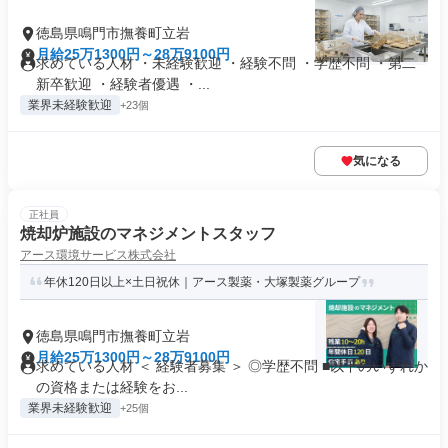
徳島県鳴門市撫養町立岩
月給25万1300円～28万9100円
求めている人材 ・未経験歓迎 ・経験不問 ・学歴不問 ・第二
新卒歓迎 ・経験者優遇 ・...
業界未経験歓迎
+23個
気になる
正社員
焼却炉施設のマネジメントスタッフ
アース環境サービス株式会社
年休120日以上×土日祝休｜アース製薬・大塚製薬グループ
徳島県鳴門市撫養町立岩
月給25万1300円～28万9100円
求めている人材 ＜ 経験者募集 ＞ ◎学歴不問 ■以下のいずれか
の資格または経験をお...
業界未経験歓迎
+25個