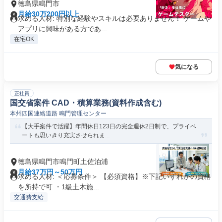
徳島県鳴門市
月給30万200円以上
求める人材: 特別な経験やスキルは必要ありません！ ゲームや
アプリに興味がある方であ...
在宅OK
気になる
正社員
国交省案件 CAD・積算業務(資料作成含む)
本州四国連絡道路 鳴門管理センター
【大手案件で活躍】年間休日123日の完全週休2日制で、プライベ
ートも思いきり充実させられま...
徳島県鳴門市鳴門町土佐泊浦
月給37万円～50万円
求める人材: ＜応募条件＞ 【必須資格】※下記いずれかの資格
を所持で可 ・1級土木施...
交通費支給