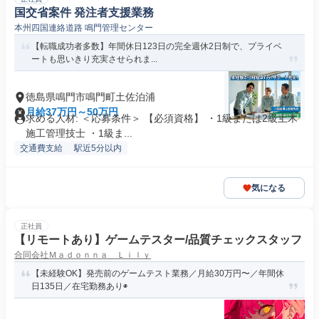
国交省案件 発注者支援業務
本州四国連絡道路 鳴門管理センター
【転職成功者多数】年間休日123日の完全週休2日制で、プライベ
ートも思いきり充実させられま...
徳島県鳴門市鳴門町土佐泊浦
月給37万円～50万円
求める人材: ＜応募条件＞ 【必須資格】 ・1級または2級土木
施工管理技士 ・1級ま...
交通費支給
駅近5分以内
気になる
正社員
【リモートあり】ゲームテスター/品質チェックスタッフ
合同会社Ｍａｄｏｎｎａ Ｌｉｌｙ
【未経験OK】発売前のゲームテスト業務／月給30万円〜／年間休
日135日／在宅勤務あり◉