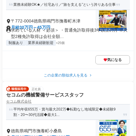
業務未経験OK★／社宅あり／“旅を支える”という誇りある仕事
〒772-0004徳島県鳴門市撫養町木津
月給30万円～45万円
求めている人材 ＜必須＞ ・普通免許取得後3年以上の方 ※大
型2種免許取得は会社全額...
制服あり
業界未経験歓迎
+25個
気になる
この企業の類似求人を見る
正社員
セコムの機械警備サービススタッフ
セコム株式会社
平均年収655万・賞与最大202万◆転勤なし地域限定◆未経験9
割・20〜30代活躍◆最大1...
徳島県鳴門市撫養町小桑島