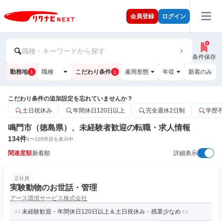
会員登録
ログイン
職種・キーワードから探す
条件保存
勤務地
職種
こだわり条件
雇用形態
年収
新着のみ
1
1
こだわり条件の追加設定を忘れていませんか？
土日祝休み
年間休日120日以上
完全週休2日制
学歴
鳴門市（徳島県）、未経験者歓迎の転職・求人情報
134
件
1
〜
100
件目を表示中
関連度順
新着順
詳細表示
正社員
実験動物のお世話・管理
アース環境サービス株式会社
未経験歓迎・年間休日120日以上＆土日祝休み・残業少なめ