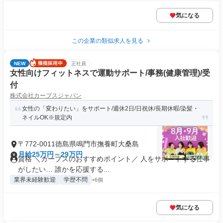
気になる
この企業の類似求人を見る
NEW
正社員
女性向けフィットネスで運動サポート/事務(健康管理)/受
付
株式会社カーブスジャパン
女性の「変わりたい」をサポート/週休2日/日祝休/長期休暇/染髪・
ネイルOK※規定内
〒772-0011徳島県鳴門市撫養町大桑島
月給25万円～29万円
資格 ＼カーブスのおすすめポイント／ 人をサポートする仕事
がしたい… 誰かを応援する...
業界未経験歓迎
学歴不問
+6個
気になる