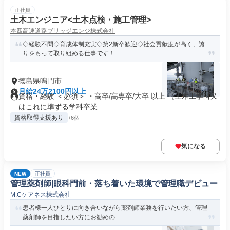
正社員
土木エンジニア<土木点検・施工管理>
本四高速道路ブリッジエンジ株式会社
◇経験不問◇育成体制充実◇第2新卒歓迎◇社会貢献度が高く、誇
りをもって取り組める仕事です！
徳島県鳴門市
月給24万2100円以上
資格・経験 ＜必須＞ ・高卒/高専卒/大卒 以上 （土木工学科又
はこれに準ずる学科卒業...
資格取得支援あり
+6個
気になる
NEW
正社員
管理薬剤師|眼科門前・落ち着いた環境で管理職デビュー
M.Cケアネス株式会社
患者様一人ひとりに向き合いながら薬剤師業務を行いたい方、管理
薬剤師を目指したい方にお勧めの...