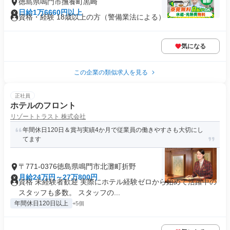
徳島県鳴門市撫養町黒崎
日給1万6660円以上
資格・経験 18歳以上の方（警備業法による）
気になる
この企業の類似求人を見る
正社員
ホテルのフロント
リゾートトラスト 株式会社
年間休日120日＆賞与実績4か月で従業員の働きやすさも大切にし
てます
〒771-0376徳島県鳴門市北灘町折野
月給24万円～27万800円
資格 未経験者歓迎 実際にホテル経験ゼロから始めて活躍中の
スタッフも多数。 スタッフの...
年間休日120日以上
+5個