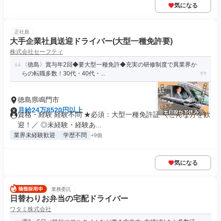
気になる
正社員
大手企業社員送迎ドライバー(大型一種免許要)
株式会社セーフティ
〈徳島〉賞与年2回◆要大型一種免許◆充実の研修制度で異業界か
らの転職多数！30代・40代・...
徳島県鳴門市
月給24万8520円以上
資格・経験 経験不問 ★必須：大型一種免許証 ＼こんな方を歓
迎！／ ◎未経験・経験あ...
業界未経験歓迎
学歴不問
+9個
気になる
業務委託
日替わりお弁当の宅配ドライバー
ワタミ株式会社