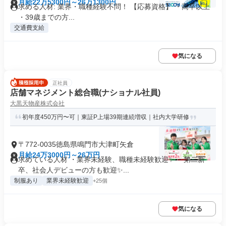
月給22万5300円～26万1300円
求める人材: 業界・職種経験不問！ 【応募資格】 ・高卒以上
・39歳までの方...
交通費支給
気になる
正社員
店舗マネジメント総合職(ナショナル社員)
大黒天物産株式会社
初年度450万円〜可｜東証P上場39期連続増収｜社内大学研修
〒772-0035徳島県鳴門市大津町矢倉
月給24万3000円～26万円
求めている人材 ・業界未経験、職種未経験歓迎✨ ・第二新
卒、社会人デビューの方も歓迎✨...
制服あり
業界未経験歓迎
+25個
気になる