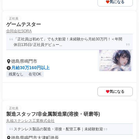
気になる
正社員
ゲームテスター
合同会社SORA
「正社員は初めて」でも大歓迎！未経験から月給30万円！＜年間
休日135日/ 正社員デビュー...
徳島県鳴門市
月給30万160円以上
残業なし
在宅OK
気になる
正社員
製造スタッフ/非金属製造業(溶接・研磨等)
丸福ステンレス工業株式会社
ステンレス製品の製造・溶接・配管工事｜未経験歓迎
徳島県鳴門市大津町徳長