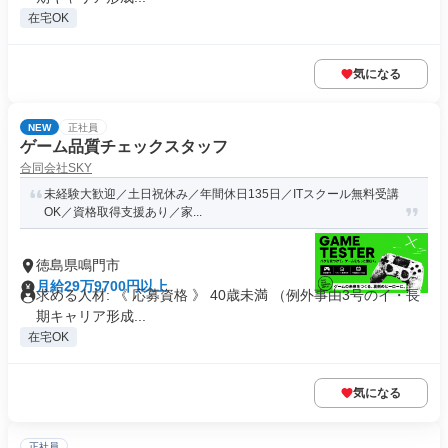
在宅OK
気になる
NEW
正社員
ゲーム品質チェックスタッフ
合同会社SKY
未経験大歓迎／土日祝休み／年間休日135日／ITスクール無料受講
OK／資格取得支援あり／家...
徳島県鳴門市
月給29万9700円以上
求める人材: 《 応募資格 》 40歳未満 （例外事由3号のイ・長
期キャリア形成...
在宅OK
気になる
正社員