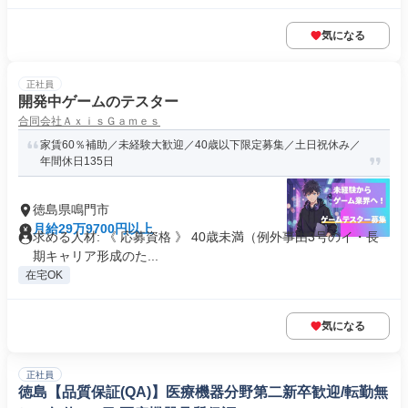
気になる
正社員
開発中ゲームのテスター
合同会社ＡｘｉｓＧａｍｅｓ
家賃60％補助／未経験大歓迎／40歳以下限定募集／土日祝休み／
年間休日135日
徳島県鳴門市
月給29万9700円以上
求める人材: 《 応募資格 》 40歳未満（例外事由3号のイ・長
期キャリア形成のた...
在宅OK
気になる
正社員
徳島【品質保証(QA)】医療機器分野第二新卒歓迎/転勤無