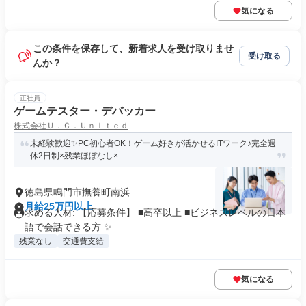
気になる
この条件を保存して、新着求人を受け取りませ
受け取る
んか？
正社員
ゲームテスター・デバッカー
株式会社Ｕ．Ｃ．Ｕｎｉｔｅｄ
未経験歓迎✨PC初心者OK！ゲーム好きが活かせるITワーク♪完全週
休2日制×残業ほぼなし×...
徳島県鳴門市撫養町南浜
月給25万円以上
求める人材: 【応募条件】 ■高卒以上 ■ビジネスレベルの日本
語で会話できる方 ✨...
残業なし
交通費支給
気になる