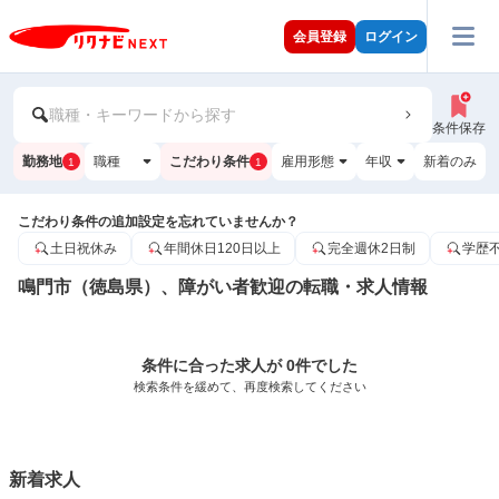
会員登録
ログイン
職種・キーワードから探す
条件保存
勤務地
職種
こだわり条件
雇用形態
年収
新着のみ
1
1
こだわり条件の追加設定を忘れていませんか？
土日祝休み
年間休日120日以上
完全週休2日制
学歴
鳴門市（徳島県）、障がい者歓迎の転職・求人情報
条件に合った求人が 0件でした
検索条件を緩めて、再度検索してください
新着求人