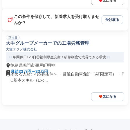
気になる
この条件を保存して、新着求人を受け取りませ
受け取る
んか？
正社員
大手グループメーカーでの工場労務管理
大塚テクノ株式会社
年間休日123日◎福利厚生充実！研修制度で成長できる環境
徳島県鳴門市瀬戸町明神
月給23万円～33万円
求める人材: ＜応募条件＞ ・普通自動車免許（AT限定可） ・P
C基本スキル（Exc...
気になる