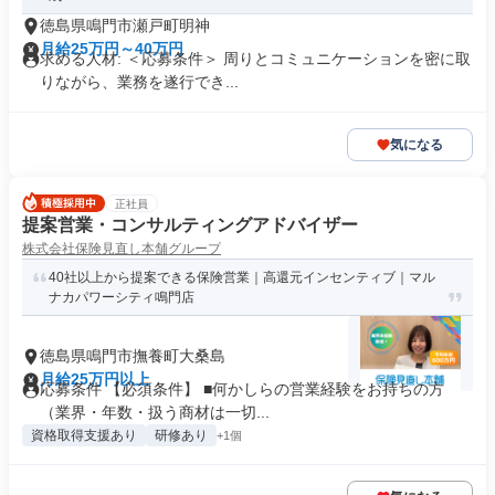
徳島県鳴門市瀬戸町明神
月給25万円～40万円
求める人材: ＜応募条件＞ 周りとコミュニケーションを密に取
りながら、業務を遂行でき...
気になる
正社員
提案営業・コンサルティングアドバイザー
株式会社保険見直し本舗グループ
40社以上から提案できる保険営業｜高還元インセンティブ｜マル
ナカパワーシティ鳴門店
徳島県鳴門市撫養町大桑島
月給25万円以上
応募条件 【必須条件】 ■何かしらの営業経験をお持ちの方
（業界・年数・扱う商材は一切...
資格取得支援あり
研修あり
+1個