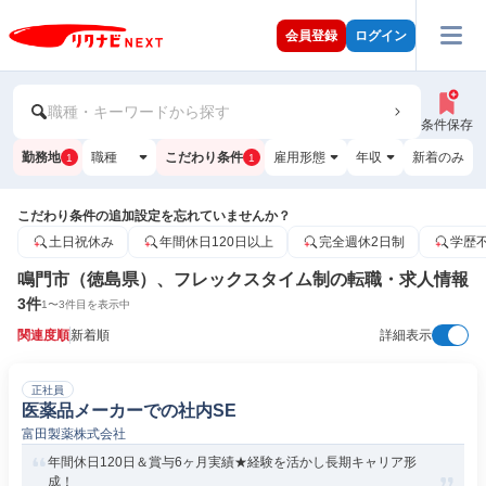
会員登録
ログイン
職種・キーワードから探す
条件保存
勤務地
職種
こだわり条件
雇用形態
年収
新着のみ
1
1
こだわり条件の追加設定を忘れていませんか？
土日祝休み
年間休日120日以上
完全週休2日制
学歴
鳴門市（徳島県）、フレックスタイム制の転職・求人情報
3
件
1
〜
3
件目を表示中
関連度順
新着順
詳細表示
正社員
医薬品メーカーでの社内SE
富田製薬株式会社
年間休日120日＆賞与6ヶ月実績★経験を活かし長期キャリア形
成！