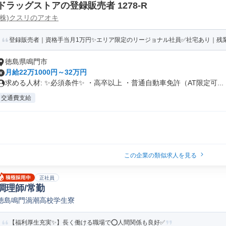
ドラッグストアの登録販売者 1278-R
(株)クスリのアオキ
登録販売者｜資格手当月1万円✨エリア限定のリージョナル社員✅社宅あり｜残業月
徳島県鳴門市
月給22万1000円～32万円
求める人材: ✨必須条件✨ ・高卒以上 ・普通自動車免許（AT限定可...
交通費支給
この企業の類似求人を見る
正社員
調理師/常勤
徳島鳴門渦潮高校学生寮
【福利厚生充実✨】長く働ける職場で⭕️人間関係も良好✅️