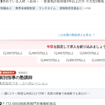
求めている人材 ＜必須＞ ・普通免許取得後3年以上の方 ※大型2種免..
制服あり
業界未経験歓迎
ランチタイム
資格取得支援あり
+23個
この企業の類似求人を見る
年収
を設定して求人を絞り込みましょ
200万円以上
300万円以上
400万円以上
500万円以上
800万円以上
900万円以上
1000
業務委託
個別指導の塾講師
株式会社ワオ・コーポレーション
週1コマ～/得意な科目だけでOK！充実の研修で未経験でも安心◎
〒772-0003徳島県鳴門市撫養町南浜