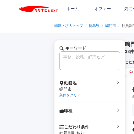
ホーム
オファー
気に
転職・求人トップ
/
徳島県
/
鳴門市
/
社員割
鳴
キーワード
38
件
こだ
勤務地
鳴門市
条件をクリア
職種
こだわり条件
社員割引あり