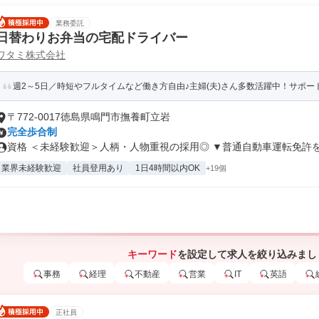
業務委託
日替わりお弁当の宅配ドライバー
ワタミ株式会社
週2～5日／時短やフルタイムなど働き方自由♪主婦(夫)さん多数活躍中！サポート
〒772-0017徳島県鳴門市撫養町立岩
完全歩合制
資格 ＜未経験歓迎＞人柄・人物重視の採用◎ ▼普通自動車運転免許をお
業界未経験歓迎
社員登用あり
1日4時間以内OK
+19個
キーワード
を設定して求人を絞り込みまし
事務
経理
不動産
営業
IT
英語
正社員