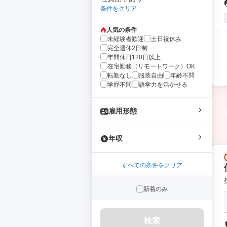
条件をクリア
人気の条件
未経験者歓迎
土日祝休み
完全週休2日制
年間休日120日以上
在宅勤務（リモートワーク）OK
転勤なし
服装自由
年齢不問
学歴不問
語学力を活かせる
雇用形態
年収
すべての条件をクリア
新着のみ
検索