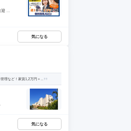
...
気になる
など！家賃1,2万円＋...
.
気になる