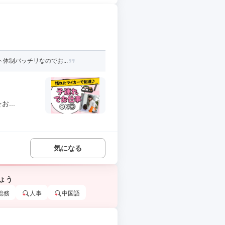
体制バッチリなのでお...
...
気になる
ょう
総務
人事
中国語