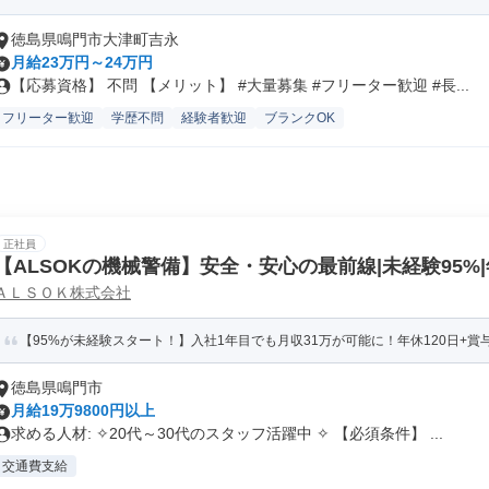
徳島県鳴門市大津町吉永
月給23万円～24万円
【応募資格】 不問 【メリット】 #大量募集 #フリーター歓迎 #長...
フリーター歓迎
学歴不問
経験者歓迎
ブランクOK
正社員
【ALSOKの機械警備】安全・安心の最前線|未経験95%|
ＡＬＳＯＫ株式会社
【95%が未経験スタート！】入社1年目でも月収31万が可能に！年休120日+賞与
徳島県鳴門市
月給19万9800円以上
求める人材: ✧20代～30代のスタッフ活躍中 ✧ 【必須条件】 ...
交通費支給