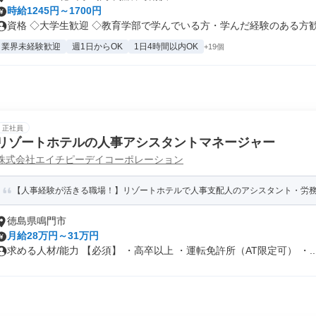
時給1245円～1700円
資格 ◇大学生歓迎 ◇教育学部で学んでいる方・学んだ経験のある方歓迎 
業界未経験歓迎
週1日からOK
1日4時間以内OK
+19個
正社員
リゾートホテルの人事アシスタントマネージャー
株式会社エイチピーデイコーポレーション
【人事経験が活きる職場！】リゾートホテルで人事支配人のアシスタント・労務管理
徳島県鳴門市
月給28万円～31万円
求める人材/能力 【必須】 ・高卒以上 ・運転免許所（AT限定可） ・..