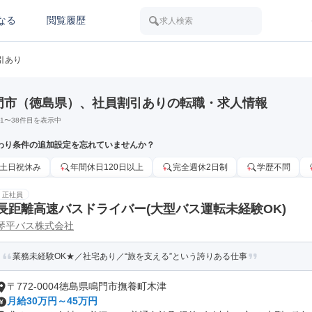
なる
閲覧履歴
求人検索
引あり
門市（徳島県）、社員割引ありの転職・求人情報
1
〜
38
件目を表示中
わり条件の追加設定を忘れていませんか？
土日祝休み
年間休日120日以上
完全週休2日制
学歴不問
正社員
長距離高速バスドライバー(大型バス運転未経験OK)
琴平バス株式会社
業務未経験OK★／社宅あり／“旅を支える”という誇りある仕事
〒772-0004徳島県鳴門市撫養町木津
月給30万円～45万円