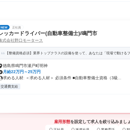
NEW
正社員
レッカードライバー(自動車整備士)/鳴門市
株式会社野口モータース
【整備資格必須】業界トップクラスの設備を使って、あなたは「現場で動けるプロ
徳島県鳴門市瀬戸町明神
月給22万円～25万円
求める人材: ＜求める人材＞ 必須条件 ■自動車整備士資格（3級...
交通費支給
雇用形態
を設定して求人を絞り込みまし
正社員
派遣社員
業務委託
契