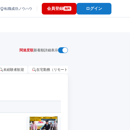
会員登録
ログイン
転職成功ノウハウ
無料
関連度順
新着順
詳細表示
未経験者歓迎
在宅勤務（リモートワーク）OK
家賃補助・住宅手当