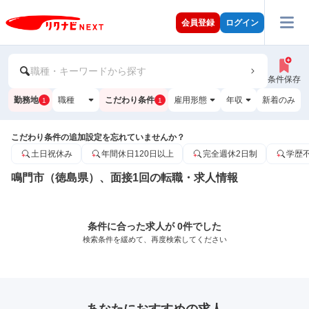
会員登録
ログイン
職種・キーワードから探す
条件保存
勤務地
職種
こだわり条件
雇用形態
年収
新着のみ
1
1
こだわり条件の追加設定を忘れていませんか？
土日祝休み
年間休日120日以上
完全週休2日制
学歴
鳴門市（徳島県）、面接1回の転職・求人情報
条件に合った求人が 0件でした
検索条件を緩めて、再度検索してください