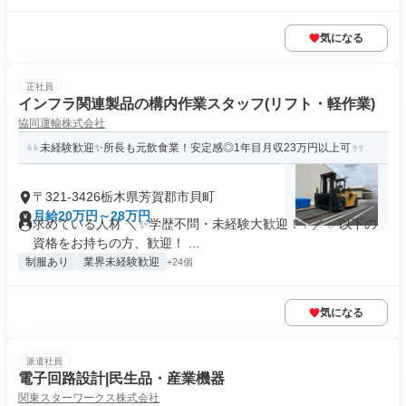
気になる
正社員
インフラ関連製品の構内作業スタッフ(リフト・軽作業)
協同運輸株式会社
未経験歓迎✨所長も元飲食業！安定感◎1年目月収23万円以上可
〒321-3426栃木県芳賀郡市貝町
月給20万円～28万円
求めている人材 ＼✨学歴不問・未経験大歓迎！✨／ ✅以下の
資格をお持ちの方、歓迎！ ...
制服あり
業界未経験歓迎
+24個
気になる
派遣社員
電子回路設計|民生品・産業機器
関東スターワークス株式会社