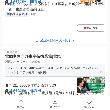
月給35万円～55万円
求めている人材 ＜応募条件＞ ■高卒以上 ■設計、開発、生産技
術、生産管理 品質保証、...
業界未経験歓迎
+20個
気になる
この企業の類似求人を見る
派遣社員
電動車両向け生産技術業務|電気
関東スターワークス株式会社
20代、30代、40代活躍中！開発、研究、設計で活躍していきたい
エンジニア大募集！/福利厚...
〒321-3300栃木県芳賀郡芳賀町
月給30万円～48万円
資格 【必須条件】 生産技術（電気）の経験がある方 〈求める
人物像〉 ・協調性のある...
業界未経験歓迎
+20個
ホーム
オファー
気になる