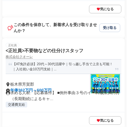
気になる
この条件を保存して、新着求人を受け取りませ
受け取る
んか？
正社員
<正社員>不要物などの仕分けスタッフ
株式会社クオーレ
【AT免許必須】20代～30代活躍中｜引っ越し手当で上京も可能！
｜入社祝い金10万円支給｜...
栃木県芳賀郡
年俸362万円～600万円
求める人材: 【応募条件】 ■例外事由３号のイ・39歳未満の方
（長期勤続によるキャ...
交通費支給
気になる