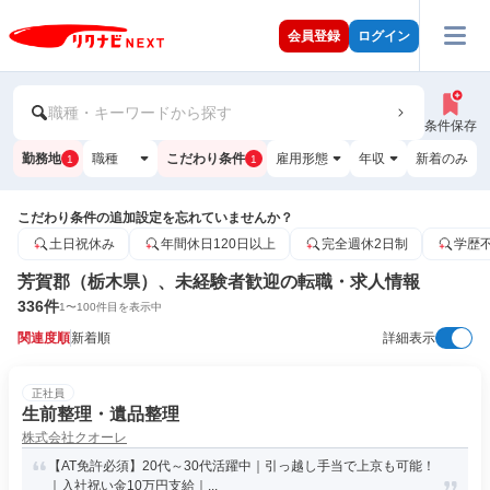
会員登録
ログイン
職種・キーワードから探す
条件保存
勤務地
職種
こだわり条件
雇用形態
年収
新着のみ
1
1
こだわり条件の追加設定を忘れていませんか？
土日祝休み
年間休日120日以上
完全週休2日制
学歴
芳賀郡（栃木県）、未経験者歓迎の転職・求人情報
336
件
1
〜
100
件目を表示中
関連度順
新着順
詳細表示
正社員
生前整理・遺品整理
株式会社クオーレ
【AT免許必須】20代～30代活躍中｜引っ越し手当で上京も可能！
｜入社祝い金10万円支給｜...