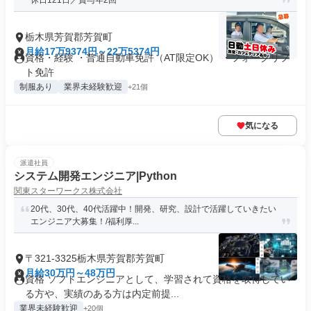
休日121日／賞与年2回
栃木県芳賀郡芳賀町
月給17万9374円～22万5374円
資格・経験 ・普通自動車免許（AT限定OK） ・フォークリフ
ト免許
制服あり
業界未経験歓迎
+21個
気になる
派遣社員
システム開発エンジニア|Python
関東スターワークス株式会社
20代、30代、40代活躍中！開発、研究、設計で活躍していきたい
エンジニア大募集！/福利厚...
〒321-3325栃木県芳賀郡芳賀町
月給30万円～48万円
資格 ソフトエンジニアとして、学習されて資格を取得してい
る方や、実績のある方は内定前提...
業界未経験歓迎
+20個