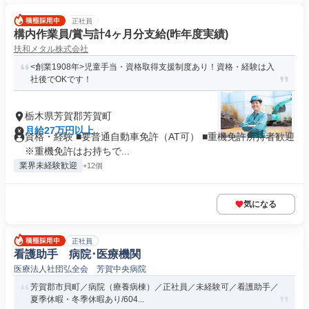
正社員
構内作業員/賞与計4ヶ月分支給(昨年度実績)
扶和メタル株式会社
<創業1908年>児童手当・資格取得支援制度あり！資格・経験は入
社後でOKです！
栃木県芳賀郡芳賀町
月給27万円以上
資格・経験 ■要普通自動車免許（AT可） ■重機免許所持者歓迎
※重機免許はお持ちで...
業界未経験歓迎
+12個
気になる
正社員
看護助手 病院･医療機関
医療法人社団弘全会 芳賀中央病院
芳賀郡市貝町／病院（療養病棟）／正社員／未経験可／看護助手／
夏季休暇・冬季休暇あり/604...