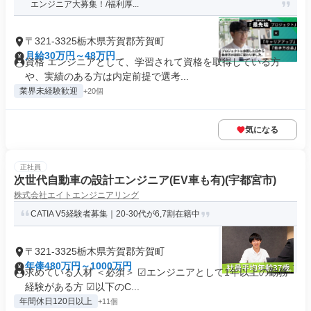
エンジニア大募集！/福利厚...
〒321-3325栃木県芳賀郡芳賀町
月給30万円～48万円
資格 エンジニアとして、学習されて資格を取得している方
や、実績のある方は内定前提で選考...
業界未経験歓迎
+20個
気になる
正社員
次世代自動車の設計エンジニア(EV車も有)(宇都宮市)
株式会社エイトエンジニアリング
CATIA V5経験者募集｜20-30代が6,7割在籍中
〒321-3325栃木県芳賀郡芳賀町
年俸480万円～1000万円
求めている人材 ＜必須＞ ☑︎エンジニアとして1年以上の勤務
経験がある方 ☑︎以下のC...
年間休日120日以上
+11個