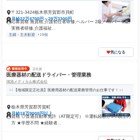
〒321-3424栃木県芳賀郡市貝町
月給22万4700円～29万3300円
応募資格 無資格,介護初任者研修,ヘルパー 2級,ヘルパー 1級,
実務者研修,介護福祉...
主婦・主夫歓迎
+19個
気になる
正社員
医療器材の配送ドライバー・管理業務
鴻池メディカル株式会社
【地域限定正社員】医療用器材の配送業務管理のお仕事です！
栃木県芳賀郡芳賀町
月給18万9000円以上
資格 ◎普通自動車免許（AT限定可） ※運転経験が3年以上の
方 ★学歴不問 ★経験者...