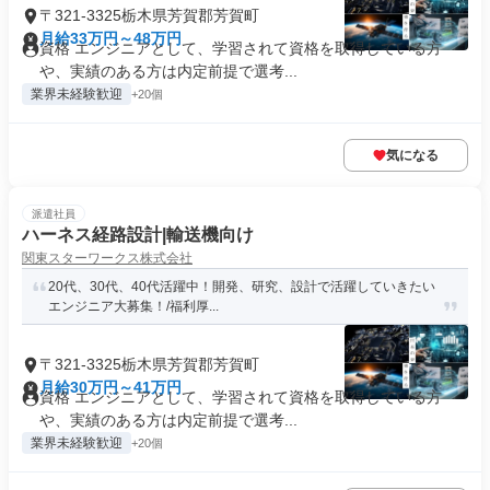
〒321-3325栃木県芳賀郡芳賀町
月給33万円～48万円
資格 エンジニアとして、学習されて資格を取得している方
や、実績のある方は内定前提で選考...
業界未経験歓迎
+20個
気になる
派遣社員
ハーネス経路設計|輸送機向け
関東スターワークス株式会社
20代、30代、40代活躍中！開発、研究、設計で活躍していきたい
エンジニア大募集！/福利厚...
〒321-3325栃木県芳賀郡芳賀町
月給30万円～41万円
資格 エンジニアとして、学習されて資格を取得している方
や、実績のある方は内定前提で選考...
業界未経験歓迎
+20個