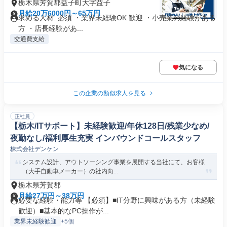
栃木県芳賀郡益子町大字益子
月給20万6000円～65万円
求める人材: 必須 ・業界未経験OK 歓迎 ・小売業の経験がある
方 ・店長経験があ...
交通費支給
気になる
この企業の類似求人を見る
正社員
【栃木/ITサポート】未経験歓迎/年休128日/残業少なめ/
夜勤なし/福利厚生充実 インバウンドコールスタッフ
株式会社デンケン
システム設計、アウトソーシング事業を展開する当社にて、お客様
（大手自動車メーカー）の社内向...
栃木県芳賀郡
月給27万円～38万円
必要な経験・能力等 【必須】■IT分野に興味がある方（未経験
歓迎）■基本的なPC操作が...
業界未経験歓迎
+5個