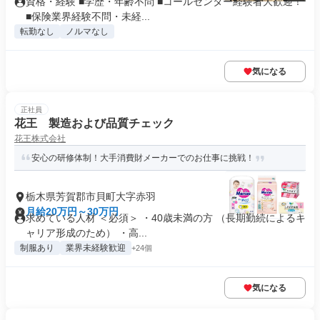
資格・経験 ■学歴・年齢不問 ■コールセンター経験者大歓迎！
■保険業界経験不問・未経...
転勤なし
ノルマなし
気になる
正社員
花王 製造および品質チェック
花王株式会社
安心の研修体制！大手消費財メーカーでのお仕事に挑戦！
栃木県芳賀郡市貝町大字赤羽
月給20万円～30万円
求めている人材 ＜必須＞ ・40歳未満の方 （長期勤続によるキ
ャリア形成のため） ・⾼...
制服あり
業界未経験歓迎
+24個
気になる