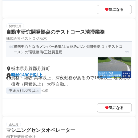
気になる
契約社員
自動車研究開発拠点のテストコース清掃業務
株式会社ベストロジ栃木
将来中心となるメンバー募集/土日休み/ホンダ開発拠点（テストコ
ース）の環境整備/正社員登用...
栃木県芳賀郡芳賀町
時給1490円以上
資格・経験 高卒以上、深夜勤務があるので18歳以上 危険物取
扱者（丙種以上） 大型自動...
中途入社50％以上
+1個
気になる
正社員
マシニングセンタオペレーター
柳下技研株式会社