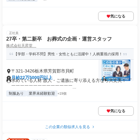
気になる
正社員
27卒・第二新卒 お葬式の企画・運営スタッフ
株式会社天昇堂
【学部・学科不問】男性・女性ともに活躍中！人柄重視の採用！
〒321-3426栃木県芳賀郡市貝町
月給22万5000円以上
求めている人材 故人・ご遺族に寄り添える方なら大丈夫！ ￣
￣￣￣￣￣￣￣￣￣￣￣￣￣￣...
制服あり
業界未経験歓迎
+19個
気になる
この企業の類似求人を見る