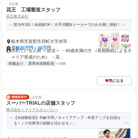
正社員
花王 工場製造スタッフ
花王株式会社
賞与年3回！未経験OK！大手消費財メーカーでのお仕事に挑戦！
栃木県芳賀郡市貝町大字赤羽
月給20万円～30万円
求めている人材 ＜必須＞ ・40歳未満の方 （長期勤続によるキ
ャリア形成のため） ・⾼...
制服あり
業界未経験歓迎
+18個
気になる
正社員
スーパーTRIALの店舗スタッフ
株式会社トライアルカンパニー
【未経験歓迎】年齢不問／キャリアアップ・年収アップを目指せ
る！／小売業等の経験が活かせる／...