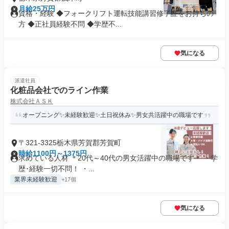
月給25万円
資格・経験 ◆フォークリフト運転技能講習修了証をお持ちの
方 ◆正社員経験不問 ◆学歴不...
気になる
派遣社員
化粧品会社でのライン作業
株式会社ＡＳＫ
オープニング✨未経験歓迎✨土日祝休み✨男女共活躍中の職場です
〒321-3325栃木県芳賀郡芳賀町
時給1100円～1375円
求めている人材 ＊20代～40代の男女活躍中の職場です＊ ・学
歴･経験一切不問！ ・...
業界未経験歓迎
+17個
気になる