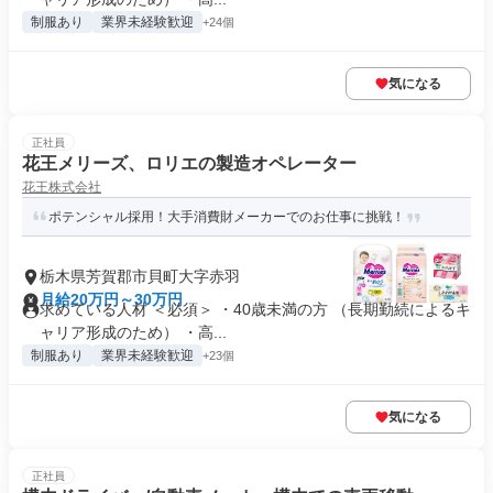
制服あり
業界未経験歓迎
+24個
気になる
正社員
花王メリーズ、ロリエの製造オペレーター
花王株式会社
ポテンシャル採用！大手消費財メーカーでのお仕事に挑戦！
栃木県芳賀郡市貝町大字赤羽
月給20万円～30万円
求めている人材 ＜必須＞ ・40歳未満の方 （長期勤続によるキ
ャリア形成のため） ・⾼...
制服あり
業界未経験歓迎
+23個
気になる
正社員