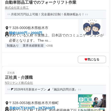
自動車部品工場でのフォークリフト作業
株式会社富士商工
月収30万円以上可能！完全週休2日制！長期休暇あり！
〒328-0000栃木県栃木市
時給1600円～2000円
求めている人材 ※業務上、日本語でのコミュニケーションが
必要となります。 The ro...
制服あり
業界未経験歓迎
+28個
気になる
正社員
正社員・介護職
NSリヤンド株式会社
◤2026年8月新規オープン ◢ 『施設内訪問介護』
〒328-0053栃木県栃木市片柳町
月給24万3230円～29万600円
求めている人材 【必須】 初任者研修修了以上をお持ちの方 ★