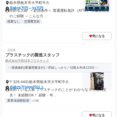
栃木県栃木市大平町牛久
月給26万円～33万円
求める人材: ＜必須条件＞ 普通運転免許（AT可） 作業療法士
のご経験 ＜こんな方...
残業なし
交通費支給
気になる
正社員
プラスチックの製造スタッフ
株式会社中部日本プラスチック
面接確約(要履歴書送付)／昇給しっかり／日勤＆年休123日
〒329-4401栃木県栃木市大平町牛久
月給25万3000円以上
求めている人材 プラスチックのことが わからなくても大丈
夫！ 未経験OK！ 経験・年...
業界未経験歓迎
+13個
気になる