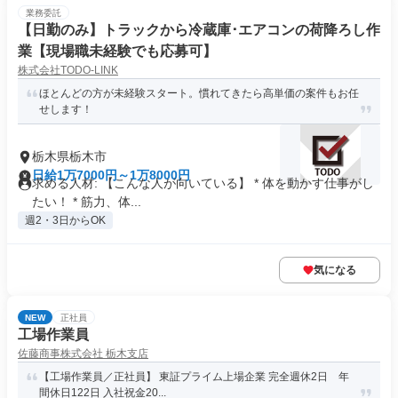
業務委託
【日勤のみ】トラックから冷蔵庫･エアコンの荷降ろし作
業【現場職未経験でも応募可】
株式会社TODO-LINK
ほとんどの方が未経験スタート。慣れてきたら高単価の案件もお任
せします！
栃木県栃木市
日給1万7000円～1万8000円
求める人材: 【こんな人が向いている】 * 体を動かす仕事がし
たい！ * 筋力、体...
週2・3日からOK
気になる
NEW
正社員
工場作業員
佐藤商事株式会社 栃木支店
【工場作業員／正社員】 東証プライム上場企業 完全週休2日 年
間休日122日 入社祝金20...