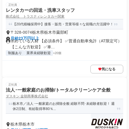
正社員
レンタカーの回送・洗車スタッフ
株式会社 トラスティレンタカー関東
【20代積極採用中】接客・販売・営業等様々な前職の方活躍中！
〒328-0074栃木県栃木市薗部町
月給23万円以上
求めている人材 【必須条件】 ✅普通自動車免許（AT限定可）
【こんな方歓迎】 ✅車...
制服あり
業界未経験歓迎
+20個
気になる
正社員
法人･一般家庭のお掃除/トータルクリーンケア全般
ダスキン 金朝商事株式会社
栃木市／法人･一般家庭のお掃除全般 経験不問･未経験者歓迎！ 週
休2日制、有給取得率80％...
栃木県栃木市