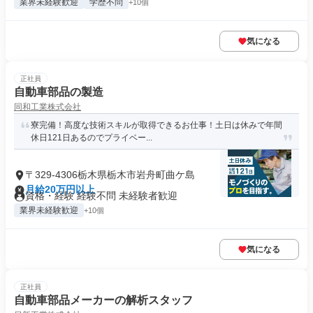
業界未経験歓迎
学歴不問
+10個
気になる
正社員
自動車部品の製造
同和工業株式会社
寮完備！高度な技術スキルが取得できるお仕事！土日は休みで年間
休日121日あるのでプライベー...
〒329-4306栃木県栃木市岩舟町曲ケ島
月給20万円以上
資格・経験 経験不問 未経験者歓迎
業界未経験歓迎
+10個
気になる
正社員
自動車部品メーカーの解析スタッフ