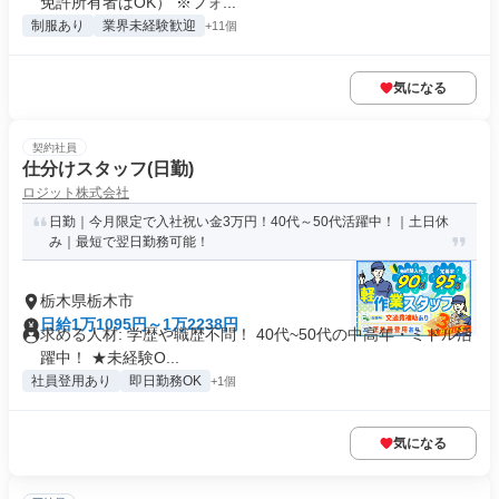
免許所有者はOK） ※フォ...
制服あり
業界未経験歓迎
+11個
気になる
契約社員
仕分けスタッフ(日勤)
ロジット株式会社
日勤｜今月限定で入社祝い金3万円！40代～50代活躍中！｜土日休
み｜最短で翌日勤務可能！
栃木県栃木市
日給1万1095円～1万2238円
求める人材: 学歴や職歴不問！ 40代~50代の中高年・ミドル活
躍中！ ★未経験O...
社員登用あり
即日勤務OK
+1個
気になる