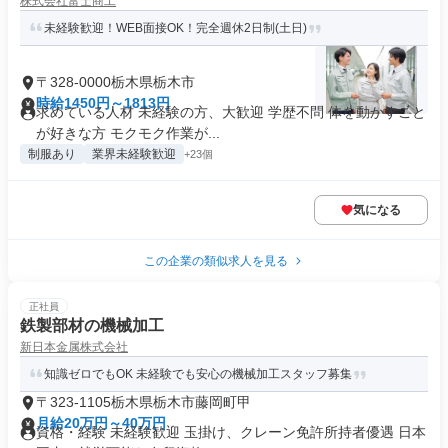
株式会社富士商工
未経験歓迎！WEB面接OK！完全週休2日制(土日)
〒328-0000栃木県栃木市
時給1450円～1813円
求めている人材 未経験の方、大歓迎 学歴不問 体を動かすこと
が好きな方 モクモク作業が...
制服あり
業界未経験歓迎
+23個
気になる
この企業の類似求人を見る
正社員
鉄製部材の機械加工
新日本金属株式会社
知識ゼロでもOK 未経験でも安心の機械加工スタッフ募集
〒323-1105栃木県栃木市藤岡町甲
月給20万円～40万円
資格・経験 未経験歓迎 玉掛け、クレーン免許所持者優遇 日本