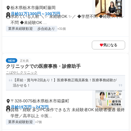
栃木県栃木市藤岡町藤岡
月給31万1300円～100万円
求めている人材 ＼✨ 未経験OK ✨／ ◆学歴不問 ◆経験スキル
不問 ◆未経験OK ...
業界未経験歓迎
歩合給あり
+31個
気になる
NEW
正社員
クリニックでの医療事務・診療助手
こばやしクリニック
【昇給・賞与年2回あり！】医療事務正職員募集！医療事務経験が
活かせる！
〒328-0075栃木県栃木市箱森町
月給19万円～24万円
資格・経験 多少PC操作できる方 未経験者OK 経験者優遇 最終
学歴／高卒以上 ※医...
業界未経験歓迎
+7個