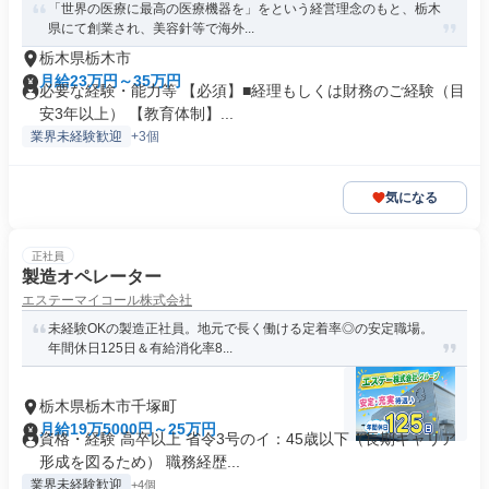
「世界の医療に最高の医療機器を」をという経営理念のもと、栃木
県にて創業され、美容針等で海外...
栃木県栃木市
月給23万円～35万円
必要な経験・能力等 【必須】■経理もしくは財務のご経験（目
安3年以上） 【教育体制】...
業界未経験歓迎
+3個
気になる
正社員
製造オペレーター
エステーマイコール株式会社
未経験OKの製造正社員。地元で長く働ける定着率◎の安定職場。
年間休日125日＆有給消化率8...
栃木県栃木市千塚町
月給19万5000円～25万円
資格・経験 高卒以上 省令3号のイ：45歳以下（長期キャリア
形成を図るため） 職務経歴...
業界未経験歓迎
+4個