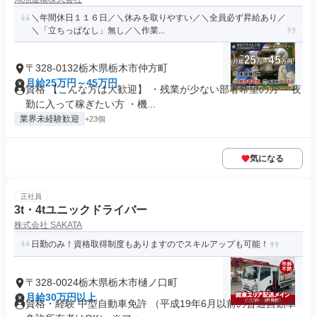
＼年間休日１１６日／＼休みを取りやすい／＼全員必ず昇給あり／
＼「立ちっぱなし」無し／＼作業...
〒328-0132栃木県栃木市仲方町
月給25万円～45万円
資格 【こんな方は大歓迎】 ・残業が少ない部署希望の方 ・夜
勤に入って稼ぎたい方 ・機...
業界未経験歓迎
+23個
気になる
正社員
3t・4tユニックドライバー
株式会社 SAKATA
日勤のみ！資格取得制度もありますのでスキルアップも可能！
〒328-0024栃木県栃木市樋ノ口町
月給30万円以上
資格・経験 中型自動車免許 （平成19年6月以前の普通自動車