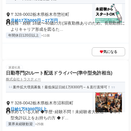
〒328-0002栃木県栃木市惣社町
月給17万5000円～27万円
資格・経験 18歳〜40歳の方(深夜勤務ありのため。長期勤務に
よりキャリア形成を図るた...
年間休日120日以上
+11個
気になる
派遣社員
日勤専門|2tルート配送ドライバー(準中型免許相当)
株式会社トラスティー
案件拡大増員募集！最低保証日給1万8300円～＆直行直帰可！
〒328-0042栃木県栃木市沼和田町
日給1万8300円以上
求めている人材 ◆学歴･経験不問！未経験者大歓迎！ ◆準中
型免許以上をお持ちの方 ◆ド...
業界未経験歓迎
+25個