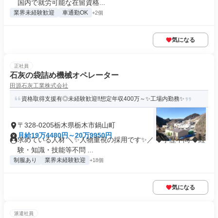
国内で就労可能な在留資格...
業界未経験歓迎
車通勤OK
+2個
気になる
正社員
石灰の袋詰め機械オペレーター
田源石灰工業株式会社
資格取得支援有◎未経験歓迎‼想定年収400万～✨工場内勤務✨
〒328-0205栃木県栃木市鍋山町
月給19万4480円～20万9950円
求めている人材 ＼✨人物重視の採用です✨／ ◆学歴不問 ◆経
験・知識・技能等不問 ...
制服あり
業界未経験歓迎
+18個
気になる
派遣社員