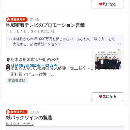
気になる
正社員
地域密着テレビのプロモーション営業
ＦＵＬＬＡＬＬＧＯＬ株式会社
未経験から年収1000万円も夢じゃない。あなたの「稼ぐ力」を最
大化する、超攻撃型インセンテ...
栃木県栃木市大平町西水代
月給25万5000円～42万円
求める人材: ⭕職種業界未経験・第二新卒・UIJターン歓迎 ✅
正社員デビュー歓迎（...
交通費支給
気になる
正社員
紙パックワインの製造
株式会社ミヤザワ