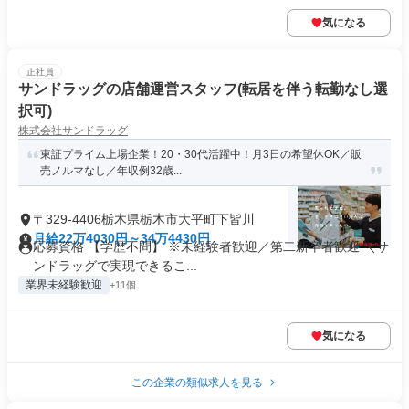
気になる
正社員
サンドラッグの店舗運営スタッフ(転居を伴う転勤なし選
択可)
株式会社サンドラッグ
東証プライム上場企業！20・30代活躍中！月3日の希望休OK／販
売ノルマなし／年収例32歳...
〒329-4406栃木県栃木市大平町下皆川
月給22万4030円～34万4430円
応募資格 【学歴不問】 ※未経験者歓迎／第二新卒者歓迎 ＼サ
ンドラッグで実現できるこ...
業界未経験歓迎
+11個
気になる
この企業の類似求人を見る