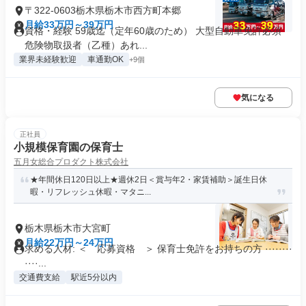
〒322-0603栃木県栃木市西方町本郷
月給33万円～39万円
資格・経験 59歳迄（定年60歳のため） 大型自動車免許必須
危険物取扱者（乙種）あれ...
業界未経験歓迎
車通勤OK
+9個
気になる
正社員
小規模保育園の保育士
五月女総合プロダクト株式会社
★年間休日120日以上★週休2日＜賞与年2・家賃補助＞誕生日休
暇・リフレッシュ休暇・マタニ...
栃木県栃木市大宮町
月給22万円～24万円
求める人材: ＜ 応募資格 ＞ 保育士免許をお持ちの方 ········
····...
交通費支給
駅近5分以内