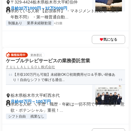
〒329-4424栃木県栃木市大平町伯仲
月給30万1000円～32万5000円
求めている人材 【必須条件】 ・マネジメント経験者（業界・
年数不問） ・第一種普通自動...
制服あり
業界未経験歓迎
+21個
気になる
業務委託
ケーブルテレビサービスの業務委託営業
ＦＵＬＬＡＬＬＧＯＬ株式会社
【月収100万円も可能】未経験OK◎初期費用ゼロ＆手厚い研修あ
り！自由なシフトで稼げる通信...
栃木県栃木市大平町西水代
月給40万円～100万円
求める人材: ＼学歴・職歴・年齢は一切不問です／ 完全な「意
欲・ポテンシャル」重視！...
シフト自由
残業なし