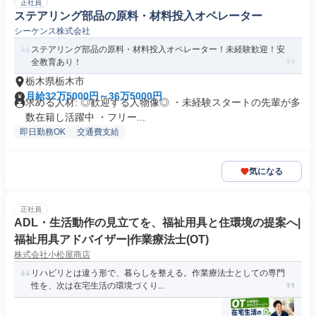
正社員
ステアリング部品の原料・材料投入オペレーター
シーケンス株式会社
ステアリング部品の原料・材料投入オペレーター！未経験歓迎！安
全教育あり！
栃木県栃木市
月給32万5000円～36万5000円
求める人材: ◎歓迎する人物像◎ ・未経験スタートの先輩が多
数在籍し活躍中 ・フリー...
即日勤務OK
交通費支給
気になる
正社員
ADL・生活動作の見立てを、福祉用具と住環境の提案へ|
福祉用具アドバイザー|作業療法士(OT)
株式会社小松屋商店
リハビリとは違う形で、暮らしを整える。作業療法士としての専門
性を、次は在宅生活の環境づくり...