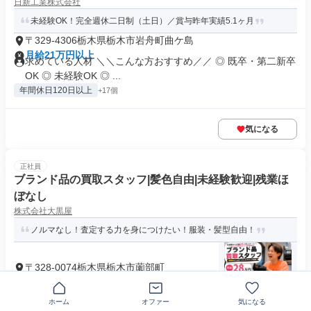
日新工業株式会社
未経験OK！完全週休二日制（土日）／賞与昨年実績5.1ヶ月
〒329-4306栃木県栃木市岩舟町曲ケ島
月給21万円以上
求めている人材 ＼＼こんな方おすすめ／／ ◎ 既卒・第二新卒
OK ◎ 未経験OK ◎ ...
年間休日120日以上
+17個
気になる
正社員
ブランド品の買取スタッフ|髪色自由|未経験歓迎|残業ほ
ぼなし
株式会社大黒屋
ノルマなし！査定する力を身につけたい！服装・髪型自由！
〒328-0074栃木県栃木市薗部町
月給28万円以上
求めている人材 ・学歴不問 ・未経験OK ・第二新卒歓迎 ・20
代〜30代スタッフ活躍...
ホーム
オファー
気になる