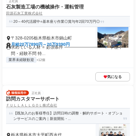
正社員
石灰製造工場の機械操作・運転管理
田源石灰工業株式会社
20～40代活躍中⭐基本座り作業◎賞与年2回70万円◎
〒328-0205栃木県栃木市鍋山町
月給20万7890円～20万9390円
求めている人材 ⭐ 必須条件 ───────────── ✅ 学歴不
問・経験不問 特...
業界未経験歓迎
+12個
気になる
正社員
訪問カスタマーサポート
ＦＵＬＬＡＬＬＧＯＬ株式会社
【既加入のお客様専任】訪問日時の調整・解約サポート・オプショ
ンサービスのご案内｜新規開拓・...
栃木県栃木市大平町西水代