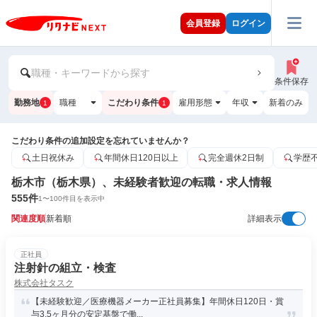
会員登録
ログイン
職種・キーワードから探す
条件保存
勤務地
職種
こだわり条件
雇用形態
年収
新着のみ
1
1
こだわり条件の追加設定を忘れていませんか？
土日祝休み
年間休日120日以上
完全週休2日制
学歴
栃木市（栃木県）、未経験者歓迎の転職・求人情報
555
件
1
〜
100
件目を表示中
関連度順
新着順
詳細表示
正社員
注射針の組立・検査
株式会社タスク
【未経験歓迎／医療機器メーカー正社員募集】年間休日120日・賞
与3.5ヶ月分の安定基盤で働...