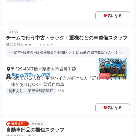
気になる
正社員
チームで行う中古トラック・重機などの車整備スタッフ
株式会社Ｂｅｅ Ｔｒｕｃｋ
賞与+報奨金+目標達成金◎仲間とともに新拠点成功&高収入へ！
〒329-4307栃木県栃木市岩舟町静
月給25万円～35万円
求めている人材 ✅車やバイクが好きな方 └詳しくなくても興
味があればOK ✅普通自動車...
制服あり
業界未経験歓迎
+33個
気になる
契約社員
自動車部品の梱包スタッフ