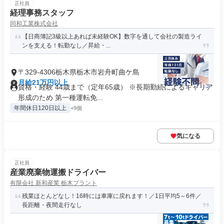
正社員
経理事務スタッフ
同和工業株式会社
【日商簿記3級以上あれば未経験OK】数字を通して会社の製造ライ
ンを支える！転勤なし／昇給・...
〒329-4306栃木県栃木市岩舟町曲ケ島
月給21万円以上
資格・経験 44歳まで（定年65歳） ※長期勤続によるキャリア
形成のため 第一種運転免...
年間休日120日以上
+9個
気になる
正社員
産業廃棄物運搬ドライバー
有限会社 新和産業 栃木プラント
残業ほとんどなし！16時には車庫に戻れます！／1日平均5～6件／
長距離・夜間走行なし