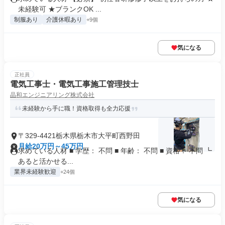
未経験可 ★ブランクOK ...
制服あり
介護休暇あり
+9個
気になる
正社員
電気工事士・電気工事施工管理技士
晶和エンジニアリング株式会社
未経験から手に職！資格取得も全力応援
〒329-4421栃木県栃木市大平町西野田
月給20万円～45万円
求めている人材 ■ 学歴： 不問 ■ 年齢： 不問 ■ 資格： 不問 ┗
あると活かせる...
業界未経験歓迎
+24個
気になる