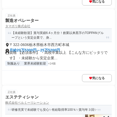
気になる
正社員
製造オペレーター
タマポリ株式会社
【未経験歓迎】賞与実績6.4ヶ月分！創業以来黒字のTOPPANグル
ープという安定企業で、身...
〒322-0606栃木県栃木市西方町本城
月給20万5300円～25万5200円
資格 【必須条件】 ・高校卒業以上 【こんな方にピッタリで
す】 ・未経験から安定企業...
制服あり
業界未経験歓迎
+14個
気になる
正社員
エステティシャン
株式会社ベルミーリレーション
研修充実で未経験でも安心✨有給取得率100％✨賞与年３回✨