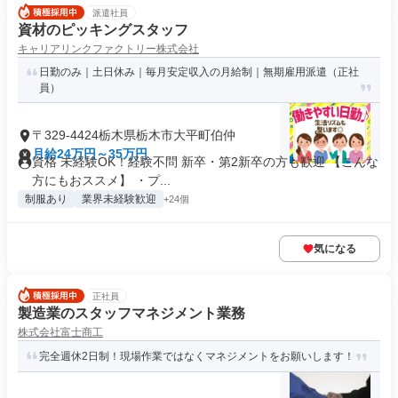
派遣社員
資材のピッキングスタッフ
キャリアリンクファクトリー株式会社
日勤のみ｜土日休み｜毎月安定収入の月給制｜無期雇用派遣（正社
員）
〒329-4424栃木県栃木市大平町伯仲
月給24万円～35万円
資格 未経験OK！経験不問 新卒・第2新卒の方も歓迎 【こんな
方にもおススメ】 ・プ...
制服あり
業界未経験歓迎
+24個
気になる
正社員
製造業のスタッフマネジメント業務
株式会社富士商工
完全週休2日制！現場作業ではなくマネジメントをお願いします！