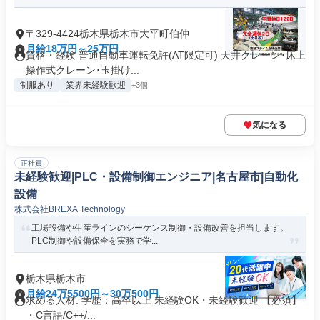
〒329-4424栃木県栃木市大平町伯仲
月給18万円～25万円
資格・経験 普通自動車運転免許(AT限定可) 天井クレーン･床上
操作式クレーン･玉掛け...
制服あり
業界未経験歓迎
+3個
気になる
正社員
未経験歓迎|PLC・設備制御エンジニア|名古屋市|自動化
設備
株式会社BREXA Technology
工場設備や生産ラインのシーケンス制御・設備改善を担当します。
PLC制御や設備保全を実務で学...
栃木県栃木市
月給24万5500円～30万500円
求める人材: 学歴：高卒以上 未経験OK・未経験歓迎 【必須】
・C言語/C++/...