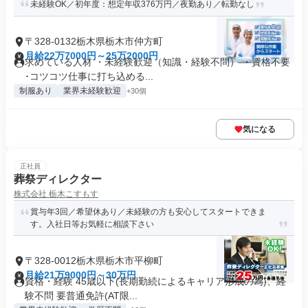
未経験OK／初年度：想定年収376万円／夜勤あり／転勤なし
〒328-0132栃木県栃木市仲方町
月給22万7000円～25万2000円
求めている人材 ・未経験歓迎（知識・経験不問） ・資格不要
･コツコツ仕事に打ち込める...
制服あり
業界未経験歓迎
+30個
気になる
正社員
葬祭ディレクター
株式会社 栃木こすもす
賞与年3回／希望休あり／未経験の方も安心してスタートできま
す。入社日等お気軽に相談下さい
〒328-0012栃木県栃木市平柳町
月給21万9000円～30万円
資格・経験 45歳以下(長期勤続によるキャリア形成の為)、経
験不問 要普通免許(AT限...