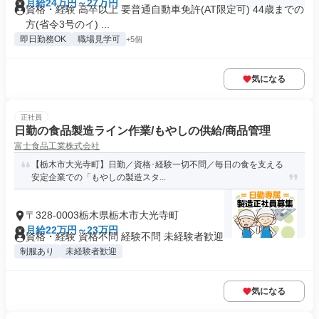
月給24万円～27万円
資格・経験 高卒以上 要普通自動車免許(AT限定可) 44歳までの
方(省令3号のイ) ...
即日勤務OK
職場見学可
+5個
気になる
正社員
日勤の食品製造ライン作業/もやしの供給/商品管理
富士食品工業株式会社
【栃木市大光寺町】日勤／資格･経験一切不問／毎日の食を支える
安定企業での「もやしの製造スタ...
〒328-0003栃木県栃木市大光寺町
月給22万円～23万円
資格・経験 資格不問 経験不問 未経験者歓迎
制服あり
未経験者歓迎
気になる