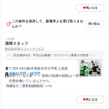
気になる
この条件を保存して、新着求人を受け取りませ
受け取る
んか？
正社員
清掃スタッフ
株式会社OKクリーンサービス
〈完全週休3日〉平日のみ勤務！プライベート重視の方歓迎！
〒329-4413栃木県栃木市大平町上高島
月給21万円～28万円
求めている人材 ＜＜ 清掃の知識や経験は一切不問！ ＞＞ 一
生懸命働いているんだから、...
制服あり
業界未経験歓迎
+20個
気になる