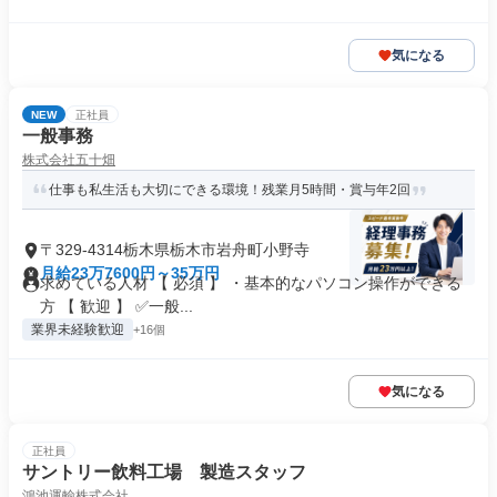
気になる
NEW
正社員
一般事務
株式会社五十畑
仕事も私生活も大切にできる環境！残業月5時間・賞与年2回
〒329-4314栃木県栃木市岩舟町小野寺
月給23万7600円～35万円
求めている人材 【 必須 】 ・基本的なパソコン操作ができる
方 【 歓迎 】 ✅一般...
業界未経験歓迎
+16個
気になる
正社員
サントリー飲料工場 製造スタッフ
鴻池運輸株式会社