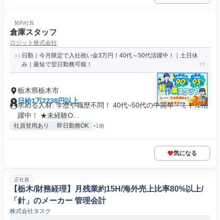
契約社員
倉庫スタッフ
ロジット株式会社
日勤｜今月限定で入社祝い金3万円！40代～50代活躍中！｜土日休
み｜最短で翌日勤務可能！
栃木県栃木市
日給1万2238円以上
求める人材: 学歴や職歴不問！ 40代~50代の中高年・ミドル活
躍中！ ★未経験O...
社員登用あり
即日勤務OK
+1個
気になる
正社員
【栃木/財務経理】月残業約15H/海外売上比率80%以上/
「針」のメーカー 管理会計
株式会社タスク