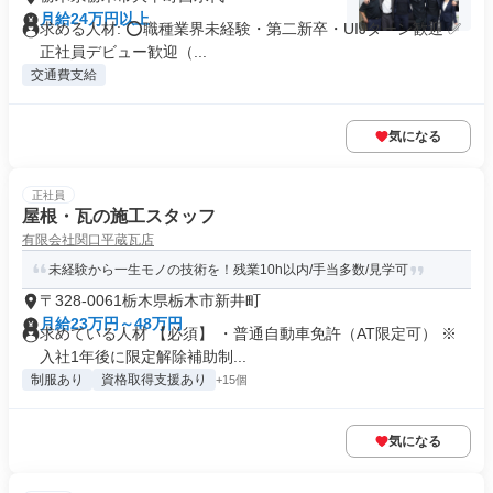
月給24万円以上
求める人材: ⭕職種業界未経験・第二新卒・UIJターン歓迎 ✅
正社員デビュー歓迎（...
交通費支給
気になる
正社員
屋根・瓦の施工スタッフ
有限会社関口平蔵瓦店
未経験から一生モノの技術を！残業10h以内/手当多数/見学可
〒328-0061栃木県栃木市新井町
月給23万円～48万円
求めている人材 【必須】 ・普通自動車免許（AT限定可） ※
入社1年後に限定解除補助制...
制服あり
資格取得支援あり
+15個
気になる