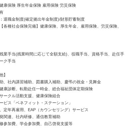
健康保険 厚生年金保険 雇用保険 労災保険



：退職金制度(確定拠出年金制度)/財形貯蓄制度

【各種社会保険完備】健康保険、厚生年金、雇用保険、労災保険、
残業手当(残業時間に応じて全額支給)、役職手当、資格手当、赴任手
ーク手当

他】

助、社内講習補助、図書購入補助、慶弔の祝金・見舞金

健康診断、転勤赴任一時金、総合福祉団体定期保険

サークル活動支援、健康保険組合

ービス「ベネフィット・ステーション」

、定年再雇用、EAP（カウンセリング）サービス

発関連、社内研修、通信教育補助

修参加費、学会参加費、自己啓発支援等