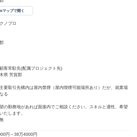
郡
gleマップで開く
クノプロ



顧客常駐先(配属プロジェクト先)

県 芳賀郡

主要取引先構内は屋内禁煙（屋内喫煙可能場所あり）だが、就業場
なる

望の勤務地があれば面接内でご相談ください。スキルと適性、希望
いたします。

無
00円～38万4000円
