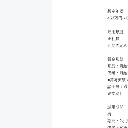
想定年収

453万円～6
雇用形態

正社員

期間の定め
賃金形態

形態：月給制
備考：月給￥2
■賞与実績:
諸手当：通
途支給）

試用期間

有

期間：2ヶ月
備考：変更