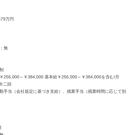
79万円

：無



56,000～￥384,000 基本給￥256,000～￥384,000を含む/月

年二回

勤手当（会社規定に基づき支給）、残業手当（残業時間に応じて別


無