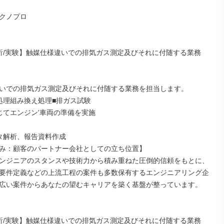
クノプロ

析/実験】触媒仕様違いでの排気ガス測定及びそれに付随する業務

いでの排気ガス測定及びそれに付随する業務を担当します。

処理組み換え処理■排ガス試験

じてエンジン'車両の準備を実施

タ解析、報告資料作成

み：顧客のパートナー会社としての立ち位置】

ンジニアのスタンスや技術力から積み重ねた圧倒的信頼をもとに、
要件定義などの上流工程の案件も多数保有するエンジニアリング企
広い案件からあなたの望むキャリアを築く基盤が整っています。

析/実験】触媒仕様違いでの排気ガス測定及びそれに付随する業務