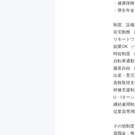
・健康保険

・厚生年金

制度、設備

在宅勤務 
リモートワ
副業OK （
時短制度 
自転車通勤
服装自由 
出産・育児
資格取得支
研修支援制
U・Iター
継続雇用制
従業員専用
その他制度

退職金：無
