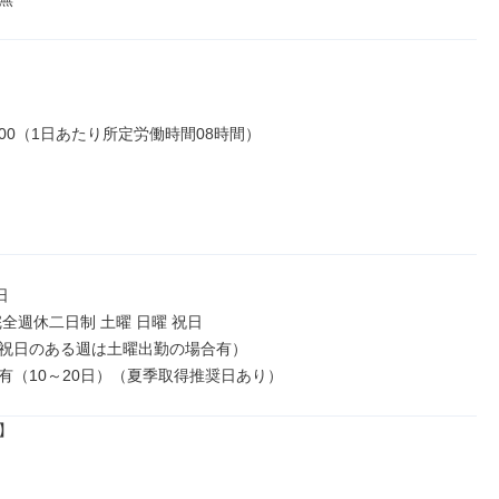
18:00（1日あたり所定労働時間08時間）



全週休二日制 土曜 日曜 祝日

祝日のある週は土曜出勤の場合有）

有（10～20日）（夏季取得推奨日あり）

