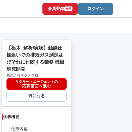
会員登録
ログイン
無料
【栃木_解析/実験】触媒仕
様違いでの排気ガス測定及
びそれに付随する業務 機械
研究開発
株式会社テクノプロ
リクルートエージェントの
応募画面へ進む
気になる
仕事概要
仕事内容