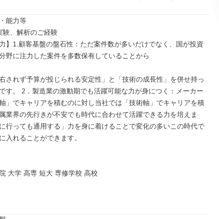
・能力等

実験、解析のご経験

力】1.顧客基盤の盤石性：ただ案件数が多いだけでなく、国が投資
分野に注力した案件を多数保有していることから

右されず予算が投じられる安定性」と「技術の成長性」を併せ持っ
です。 2．製造業の激動期でも活躍可能な力が身につく：メーカー
軸」でキャリアを積むのに対し当社では「技術軸」でキャリアを積
属業界の先行きが不安でも時代に合わせて活躍できる力を培えま
に行っても通用する」力を身に着けることで変化の多いこの時代で
に入れることができます。

 大学 高専 短大 専修学校 高校
