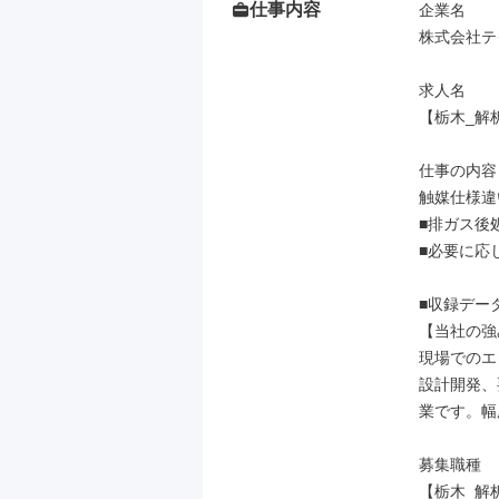
仕事内容
企業名

株式会社テ
求人名

【栃木_解
仕事の内容

触媒仕様違
■排ガス後
■必要に応
■収録デー
【当社の強
現場でのエ
設計開発、
業です。幅
募集職種

【栃木_解