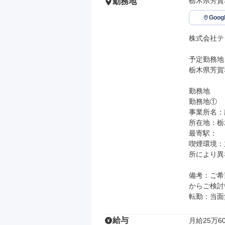
栃木県芳賀
勤務地
Goo
株式会社テ
予定勤務地

栃木県芳賀郡
勤務地

勤務地①

事業所名：
所在地：栃木
最寄駅：

喫煙環境：
所により異
備考：ご希
からご検討
転勤：当面
給与
月給25万60