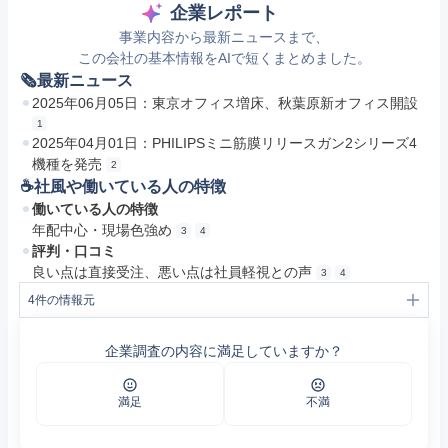
企業レポート
事業内容から最新ニュースまで、
この会社の基本情報をAIで短くまとめました。
🗞最新ニュース
2025年06月05日：東京オフィス増床、秋葉原新オフィス開設
1
2025年04月01日：PHILIPSミニ筋膜リリースガン2シリーズ4
機種を発売
2
☕️社風や働いている人の特徴
働いている人の特徴
年配中心・現場色強め
3
4
評判・口コミ
良い点は直接受注、悪い点は社員軽視との声
3
4
4
件の情報元
1
TTU | NEWS | 東京オフィス増床のお知らせ
2
TTU | NEWS | PHILIPSブランドのハンディガンが日本初上陸！「PHILIPS ミニ筋膜リリースガン」2シリーズ4種類発売
企業調査の内容に満足していますか？
3
東鉄運輸の評判・口コミ - エン カイシャの評判
4
https://jobtalk.jp/companies/2084474/answers
満足
不満