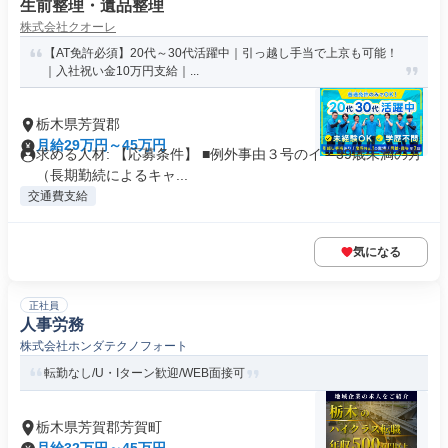
生前整理・遺品整理
株式会社クオーレ
【AT免許必須】20代～30代活躍中｜引っ越し手当で上京も可能！
｜入社祝い金10万円支給｜...
栃木県芳賀郡
月給29万円～45万円
求める人材: 【応募条件】 ■例外事由３号のイ・39歳未満の方
（長期勤続によるキャ...
交通費支給
気になる
正社員
人事労務
株式会社ホンダテクノフォート
転勤なし/U・Iターン歓迎/WEB面接可
栃木県芳賀郡芳賀町