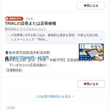
気になる
正社員
TRIALの店長または店長候補
株式会社トライアルカンパニー
小売事業にIOTを取り込み、爆発的な成長を実現。今後も出店が続
くスマートストア「TRIAL...
栃木県芳賀郡茂木町茂木駅
月給37万5000円～65万円
求める人材: 必須 【学歴・年齢不問】店長経験がある方 ～以
下いずれかの店長経験が...
交通費支給
気になる
この企業の類似求人を見る
正社員