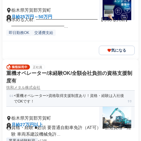
栃木県芳賀郡芳賀町
月給25万円～50万円
求める人材: ━━━━━━━━━━━━━━ 【求める人材】
━━━━━━━━━━━━...
即日勤務OK
交通費支給
気になる
正社員
重機オペレーター/未経験OK/全額会社負担の資格支援制
度有
扶和メタル株式会社
<重機オペレーター>資格取得支援制度あり！資格・経験は入社後
でOKです！
栃木県芳賀郡芳賀町
月給27万円以上
資格・経験 ■必須 要普通自動車免許（AT可） ■歓迎資格・経
験 車両系建設機械免許...
業界未経験歓迎
+12個