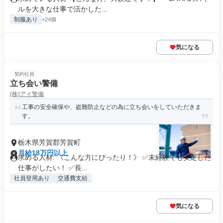
ルを大きな仕事で活かした...
制服あり
+24個
気になる
契約社員
立ち会い警備
(株)アイ警備
工事の安全確保や、盗難防止などの為に立ち会いをしていただきま
す。
栃木県芳賀郡芳賀町
月給18万円以上
求める人材: 《こんな方にぴったり！》 ✅未経験でも安定した
仕事がしたい！ ✅長...
社員登用あり
交通費支給
気になる