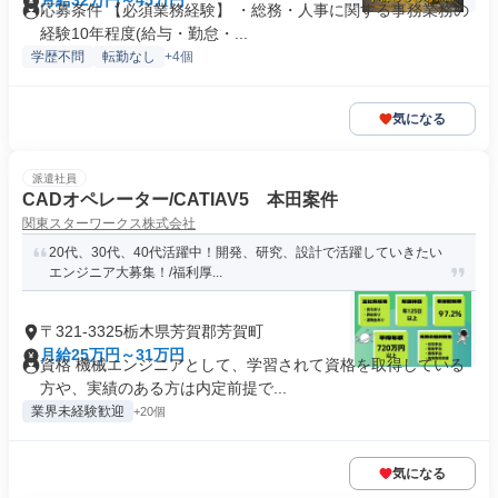
月給32万円～45万円
応募条件 【必須業務経験】 ・総務・人事に関する事務業務の
経験10年程度(給与・勤怠・...
学歴不問
転勤なし
+4個
気になる
派遣社員
CADオペレーター/CATIAV5 本田案件
関東スターワークス株式会社
20代、30代、40代活躍中！開発、研究、設計で活躍していきたい
エンジニア大募集！/福利厚...
〒321-3325栃木県芳賀郡芳賀町
月給25万円～31万円
資格 機械エンジニアとして、学習されて資格を取得している
方や、実績のある方は内定前提で...
業界未経験歓迎
+20個
気になる