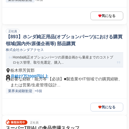
気になる
正社員
【893】ホンダ純正用品(オプションパーツ)における購買
領域(国内外/原価企画等) 部品購買
株式会社ホンダアクセス
Honda純正オプションパーツの原価企画から量産までのコストプ
ロセス管理、取引先選定、購入...
栃木県芳賀郡
月給27万7000円以上
必要な経験・能力等 【必須】■製造業やIT領域での購買経験、
または営業/生産管理/設計...
業界未経験歓迎
+6個
気になる
正社員
スーパーTRIALの食品売場スタッフ