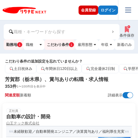
会員登録
ログイン
職種・キーワードから探す
条件保存
勤務地
職種
こだわり条件
雇用形態
年収
新着のみ
1
1
こだわり条件の追加設定を忘れていませんか？
土日祝休み
年間休日120日以上
完全週休2日制
学歴
芳賀郡（栃木県）、賞与ありの転職・求人情報
353
件
1
〜
100
件目を表示中
関連度順
新着順
詳細表示
正社員
自動車の設計・開発
山王テック株式会社
未経験歓迎／自動車開発エンジニア／決算賞与あり／福利厚生充実