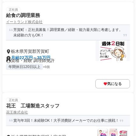
正社員
給食の調理業務
イートランド株式会社
芳賀町：正社員募集！調理業務／経験・能力最大限に考慮します。
未経験の方もOK！
栃木県芳賀郡芳賀町
月給22万円～35万円
資格・経験 調理師免許
年間休日120日以上
+6個
気になる
正社員
花王 工場製造スタッフ
花王株式会社
賞与年3回！未経験OK！大手消費財メーカーでのお仕事に挑戦！