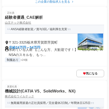
この企業の類似求人を見る
正社員
経験者優遇_CAE解析
山王テック株式会社
ANSA経験者歓迎／賞与3回／福利厚生充実
〒321-3325栃木県芳賀郡芳賀町
月給24万円～54万円
求めている人材 【こんな方、大歓迎です！】 「LS-DYNA、A
NSAのスキルを、もっ...
制服あり
+24個
気になる
派遣社員
機械設計(CATIA V5、SolidWorks、NX)
株式会社ウイルテック
無期雇用派遣の正社員採用／完全週休2日制／年間休日125日