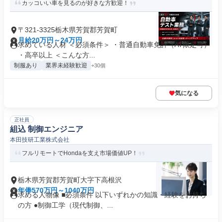
カッコいい車を見るのが好きな方歓迎！
〒321-3325栃木県芳賀郡芳賀町
月給20万円～24万円
求めている人材 ＜必須条件＞ ・普通自動車免許（AT限定可）
・高卒以上 ＜こんな方...
制服あり
業界未経験歓迎
+30個
気になる
正社員
組込 制御エンジニア
本田技研工業株式会社
フルリモートでHondaを支え市場価値UP！
栃木県芳賀郡芳賀町大字下高根沢
年俸570万円～1040万円
求める人物像 ■必須条件 以下いずれかの知識・経験をお持ち
の方 ●制御工学（現代制御、...