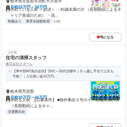
栃木県芳賀郡市貝町大字赤羽
月給20万円～30万円
求めている人材 ＜必須＞ ・40歳未満の方 （長期勤続によるキ
ャリア形成のため） ・⾼...
制服あり
業界未経験歓迎
+18個
気になる
正社員
住宅の清掃スタッフ
株式会社クオーレ
【準中型MT免許必須】20代～30代活躍中｜引っ越し手当で上京も
可能！｜入社祝い金10万円...
栃木県芳賀郡
月給30万円～45万円
求める人材: 【応募条件】 ■例外事由３号のイ・39歳未満の方
（長期勤続によるキャ...
交通費支給