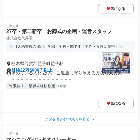
気になる
正社員
27卒・第二新卒 お葬式の企画・運営スタッフ
株式会社天昇堂
【人柄重視の採用】学部・学科不問です！男性・女性活躍中！
栃木県芳賀郡益子町益子駅
月給22万5000円以上
求めている人材 故人・ご遺族に寄り添える方なら大丈夫！ －
－－－－－－－－－－－－－－...
制服あり
業界未経験歓迎
+18個
気になる
この企業の類似求人を見る
正社員
マシニングセンタオペレーター