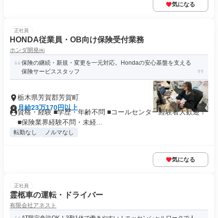
気になる
正社員
HONDA従業員・OB向け保険受付業務
ホンダ開発㈱
保険の継続・新規・変更を一元対応。Hondaの安心基盤を支える
保険サービススタッフ
栃木県芳賀郡芳賀町
月給23万170円以上
資格・経験 ■学歴・年齢不問 ■コールセンター経験者大歓迎！
■保険業界経験不問・未経...
転勤なし
ノルマなし
気になる
正社員
霊柩車の運転・ドライバー
有限会社アネスト