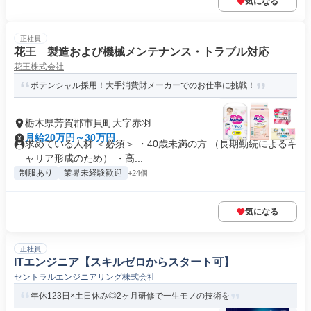
気になる
正社員
花王 製造および機械メンテナンス・トラブル対応
花王株式会社
ポテンシャル採用！大手消費財メーカーでのお仕事に挑戦！
栃木県芳賀郡市貝町大字赤羽
月給20万円～30万円
求めている人材 ＜必須＞ ・40歳未満の方 （長期勤続によるキ
ャリア形成のため） ・⾼...
制服あり
業界未経験歓迎
+24個
気になる
正社員
ITエンジニア【スキルゼロからスタート可】
セントラルエンジニアリング株式会社
年休123日×土日休み◎2ヶ月研修で一生モノの技術を