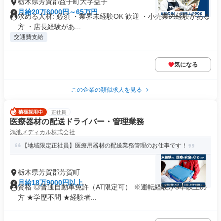
栃木県芳賀郡益子町大字益子
月給20万6000円～65万円
求める人材: 必須 ・業界未経験OK 歓迎 ・小売業の経験がある
方 ・店長経験があ...
交通費支給
気になる
この企業の類似求人を見る
正社員
医療器材の配送ドライバー・管理業務
鴻池メディカル株式会社
【地域限定正社員】医療用器材の配送業務管理のお仕事です！
栃木県芳賀郡芳賀町
月給18万9000円以上
資格 ◎普通自動車免許（AT限定可） ※運転経験が3年以上の
方 ★学歴不問 ★経験者...