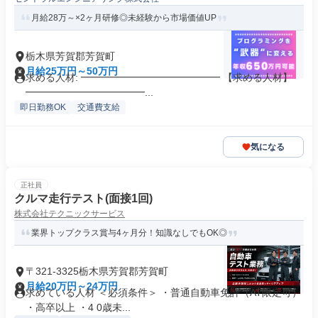
月給28万～×2ヶ月研修◎未経験から市場価値UP
栃木県芳賀郡芳賀町
月給25万円～50万円
求める人材: ━━━━━━━━━━━━━━ 【求める人材】
━━━━━━━━━━━━...
即日勤務OK
交通費支給
気になる
正社員
クルマ走行テスト(面接1回)
株式会社テクニックサービス
業界トップクラス賞与4ヶ月分！知識なしでもOK◎
〒321-3325栃木県芳賀郡芳賀町
月給20万円～24万円
求めている人材 ＜必須条件＞ ・普通自動車免許（AT限定可）
・高卒以上 ・4 0歳未...