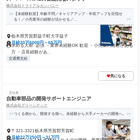
株式会社トライアルカンパニー
【未経験歓迎】年齢不問／キャリアアップ・年収アップを目指せ
る！／小売業等の経験が活かせる／...
栃木県芳賀郡益子町大字益子
月給20万6000円～65万円
求める人材: 必須 ・業界未経験OK 歓迎 ・小売業の経験がある
方 ・店長経験があ...
交通費支給
気になる
正社員
自動車部品の開発サポートエンジニア
株式会社グリーンテック
つくる側から、開発する側へ。未経験から大手メーカーの開発へ。
〒321-3321栃木県芳賀郡芳賀町
月給22万250円～31万円