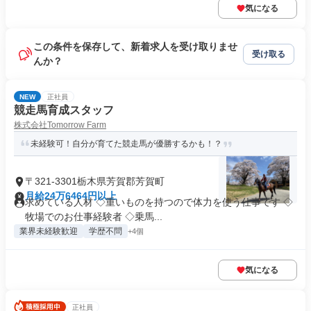
気になる
この条件を保存して、新着求人を受け取りませ
受け取る
んか？
NEW
正社員
競走馬育成スタッフ
株式会社Tomorrow Farm
未経験可！自分が育てた競走馬が優勝するかも！？
〒321-3301栃木県芳賀郡芳賀町
月給24万6464円以上
求めている人材 ◇重いものを持つので体力を使う仕事です ◇
牧場でのお仕事経験者 ◇乗馬...
業界未経験歓迎
学歴不問
+4個
気になる
正社員