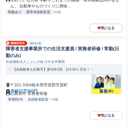
求めている人材 年齢やこれまでの職種・業界経験は問いませ
ん。 自動車やものづくりに興味...
制服あり
業界未経験歓迎
+33個
気になる
契約社員
障害者支援事業所での生活支援員 / 実務者研修 / 常勤(日
勤のみ)
社会福祉法人こぶしの会 けやき作業所
【未経験者も応募可】賞与年2回 計4.50ヶ月分！
〒321-3304栃木県芳賀郡芳賀町
月給23万300円
応募条件 実務者研修
車通勤OK
未経験者歓迎
+2個
気になる