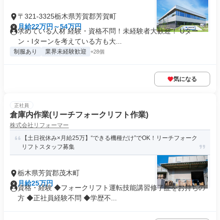
〒321-3325栃木県芳賀郡芳賀町
月給22万円～54万円
求めている人材 経験・資格不問！未経験者大歓迎！ Uター
ン・Iターンを考えている方も大...
制服あり
業界未経験歓迎
+28個
気になる
正社員
倉庫内作業(リーチフォークリフト作業)
株式会社リフォーマー
【土日祝休み×月給25万】“できる機種だけ”でOK！リーチフォーク
リフトスタッフ募集
栃木県芳賀郡茂木町
月給25万円
資格・経験 ◆フォークリフト運転技能講習修了証をお持ちの
方 ◆正社員経験不問 ◆学歴不...