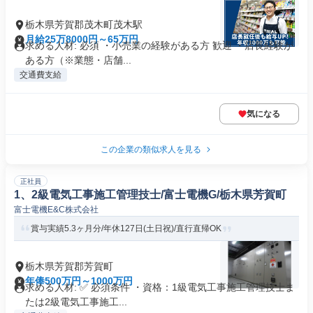
栃木県芳賀郡茂木町茂木駅
月給25万8000円～65万円
求める人材: 必須 ・小売業の経験がある方 歓迎 ・店長経験が
ある方（※業態・店舗...
交通費支給
気になる
この企業の類似求人を見る
正社員
1、2級電気工事施工管理技士/富士電機G/栃木県芳賀町
富士電機E&C株式会社
賞与実績5.3ヶ月分/年休127日(土日祝)/直行直帰OK
栃木県芳賀郡芳賀町
年俸500万円～1000万円
求める人材: ✅ 必須条件 ・資格：1級電気工事施工管理技士ま
たは2級電気工事施工...