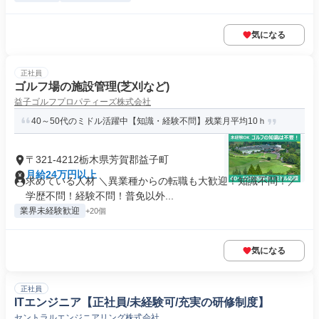
気になる
正社員
ゴルフ場の施設管理(芝刈など)
益子ゴルフプロパティーズ株式会社
40～50代のミドル活躍中【知識・経験不問】残業月平均10ｈ
〒321-4212栃木県芳賀郡益子町
月給24万円以上
求めている人材 ＼異業種からの転職も大歓迎！知識不問！／
学歴不問！経験不問！普免以外...
業界未経験歓迎
+20個
気になる
正社員
ITエンジニア【正社員/未経験可/充実の研修制度】
セントラルエンジニアリング株式会社