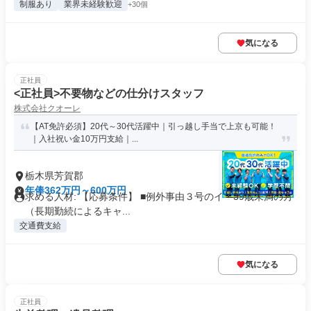
制服あり
業界未経験歓迎
+30個
気になる
正社員
<正社員>不要物などの仕分けスタッフ
株式会社クオーレ
【AT免許必須】20代～30代活躍中｜引っ越し手当で上京も可能！
｜入社祝い金10万円支給｜...
栃木県芳賀郡
年俸362万円～600万円
求める人材: 【応募条件】 ■例外事由３号のイ・39歳未満の方
（長期勤続によるキャ...
交通費支給
気になる
正社員