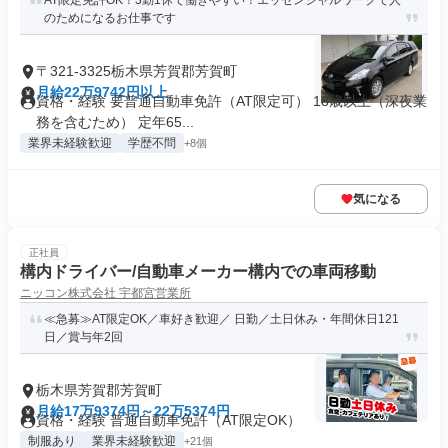
AT限定免許OK！3勤1休で働きやすい！エッセンシャルワークで人
のためになるお仕事です
〒321-3325栃木県芳賀郡芳賀町
月給22万9742円以上
資格・経験 要普通自動車免許（AT限定可） 18歳以上（深夜業
務を含むため） 定年65...
業界未経験歓迎
学歴不問
+8個
気になる
正社員
構内ドライバー/自動車メーカー構内での車両移動
ニッコン株式会社 宇都宮営業所
≪急募≫AT限定OK／車好き歓迎／ 日勤／土日休み・年間休日121
日／賞与年2回
栃木県芳賀郡芳賀町
月給17万9374円～22万5374円
資格・経験 普通自動車免許（AT限定OK）
制服あり
業界未経験歓迎
+21個