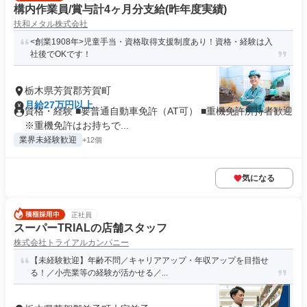
構内作業員/賞与計4ヶ月分支給(昨年度実績)
扶和メタル株式会社
<創業1908年>児童手当・資格取得支援制度あり！資格・経験は入
社後でOKです！
栃木県芳賀郡芳賀町
月給27万円以上
資格・経験 ■要普通自動車免許（AT可） ■重機免許所持者歓迎
※重機免許はお持ちで...
業界未経験歓迎
+12個
気になる
正社員
スーパーTRIALの店舗スタッフ
株式会社トライアルカンパニー
【未経験歓迎】年齢不問／キャリアアップ・年収アップを目指せ
る！／小売業等の経験が活かせる／...