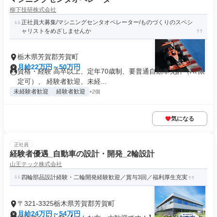
柳下技研株式会社
正社員大募集/マシニングセンタオペレーター/ものづくりのスペシ
ャリストをめざしませんか
栃木県芳賀郡芳賀町
月給22万円～50万円
資格・経験 高卒以上、定年70歳制、要普通自動車免許（AT限
定可）、 経験者歓迎、未経...
未経験者歓迎
経験者歓迎
+2個
気になる
正社員
経験者優遇_自動車の設計・開発_2輪設計
山王テック株式会社
四輪部品設計経験・二輪開発経験歓迎／賞与3回／福利厚生充実
〒321-3325栃木県芳賀郡芳賀町
月給24万円～54万円