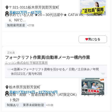
〒321-3311栃木県芳賀郡芳賀町
月給23万円～45万円
求めている人材 ★20～30代活躍中★ CATIA V5、SolidWork
s、NXで...
無期雇用派遣
+27個
気になる
正社員
フォークリフト作業員/自動車メーカー構内作業
ニッコン株式会社 宇都宮営業所
≪急募≫フォークリフト資格を活かせる／ 日勤／土日休み／年間
休日121日／賞与年2回
栃木県芳賀郡芳賀町
月給17万9374円～22万5374円
資格・経験 ・普通自動車免許（AT限定OK） ・フォークリフ
ト免許
制服あり
業界未経験歓迎
+21個