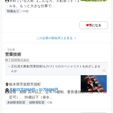
求めている人材 【こんな方、大歓迎です！】 「CATIAのスキ
ルを、もっと大きな仕事で...
制服あり
+24個
気になる
この企業の類似求人を見る
正社員
営業技術
柳下技研株式会社
正社員大募集/営業技術/ものづくりのスペシャリストをめざしませ
んか
栃木県芳賀郡芳賀町
月給25万2869円～31万6086円
資格・経験 高卒以上、定年70歳制、要普通自動車免許（AT限
定可）、 30歳以下（省令...
未経験者歓迎
経験者歓迎
+2個