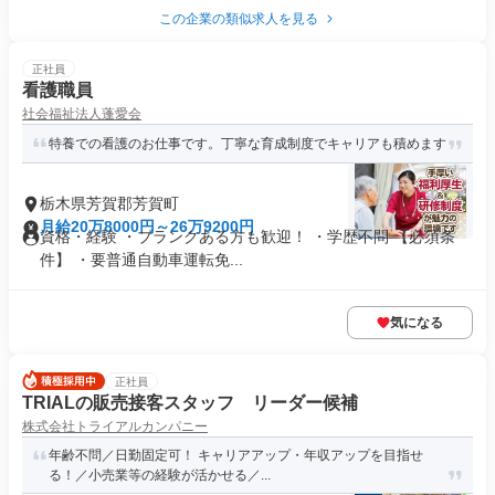
この企業の類似求人を見る
正社員
看護職員
社会福祉法人蓬愛会
特養での看護のお仕事です。丁寧な育成制度でキャリアも積めます
栃木県芳賀郡芳賀町
月給20万8000円～26万9200円
資格・経験 ・ブランクある方も歓迎！ ・学歴不問 【必須条
件】 ・要普通自動車運転免...
気になる
正社員
TRIALの販売接客スタッフ リーダー候補
株式会社トライアルカンパニー
年齢不問／日勤固定可！ キャリアアップ・年収アップを目指せ
る！／小売業等の経験が活かせる／...