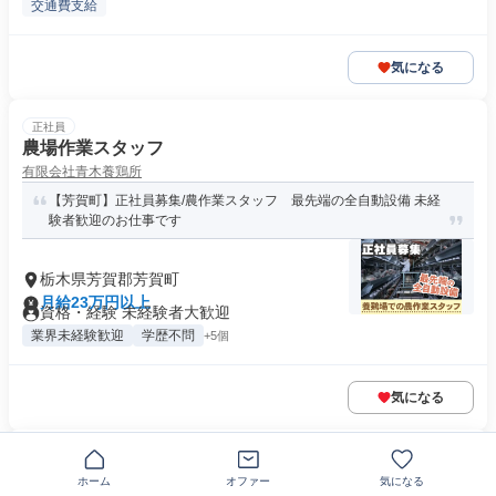
交通費支給
気になる
正社員
農場作業スタッフ
有限会社青木養鶏所
【芳賀町】正社員募集/農作業スタッフ 最先端の全自動設備 未経
験者歓迎のお仕事です
栃木県芳賀郡芳賀町
月給23万円以上
資格・経験 未経験者大歓迎
業界未経験歓迎
学歴不問
+5個
気になる
正社員
大手企業内の清掃業務スタッフ
ホーム
オファー
気になる