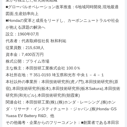
業から独立した研究開発組織

■グローバルオペレーション改革推進：6地域同時開発,現地最適
図面,生産効率向上

■Hondaの変革と成長をリードし、カーボンニュートラルや社会
が抱える課題の解決へ

設立：1960年07月

代表者：代表取締役社長 秋和利祐

従業員数：215,638人

資本金：7,400百万円

株式公開：プライム市場

主な株主：本田技研工業株式会社 100.0％

本社所在地：〒351-0193 埼玉県和光市 中央１－４－１

本社以外の事業所：本田技術研究所(虎ノ門),本田技術研究所(原
宿),本田技術研究所(栃木),本田技術研究所(栃木Sakura),本田技術
研究所(和光ビル),本田技術研究所(朝霞東)

関連会社：本田技研工業(株),(株)ホンダ・レーシング,(株)ホン
ダ・リサーチ・インスティチュート・ジャパン,(株)Honda･GS 
Yuasa EV Battery R&D、他

その他備考・企業からのフリーコメント：■創業者である本田宗