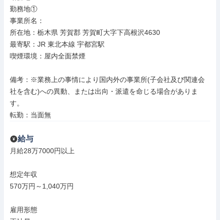
勤務地①

事業所名：

所在地：栃木県 芳賀郡 芳賀町大字下高根沢4630

最寄駅：JR 東北本線 宇都宮駅

喫煙環境：屋内全面禁煙

備考：※業務上の事情により国内外の事業所(子会社及び関連会
社を含む)への異動、または出向・派遣を命じる場合がありま
す。

転勤：当面無
給与
月給28万7000円以上

想定年収

570万円～1,040万円

雇用形態
