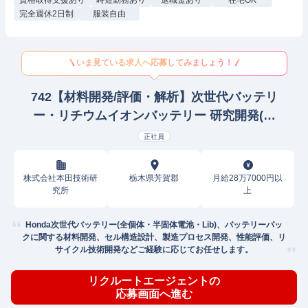
資格取得支援あり
時短勤務あり
退職金あり
在宅OK
完全週休2日制
服装自由
いま見ている求人へ応募してみましょう！
742【材料開発/評価・解析】次世代バッテリ
ー・リチウムイオンバッテリー 研究開発(鉄
鋼/非鉄金属/金属製品)
正社員
株式会社本田技術研
栃木県芳賀郡
月給28万7000円以
究所
上
Honda次世代バッテリー(全個体・半固体電池・Lib)、バッテリーパッ
クに関する材料開発、セル構造設計、製造プロセス開発、性能評価、リ
サイクル技術開発などご経験に応じてお任せします。
リクルートエージェントの
応募画面へ進む