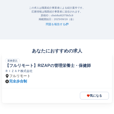
この求人は職業紹介事業者による紹介案件です。
応募情報は職業紹介事業者に送信されます。
原稿ID：
c6ebfbd62f79b5c9
掲載開始日：
2025/09/19（金）
問題を報告する
あなたにおすすめの求人
業務委託
【フルリモート】RIZAPの管理栄養士・保健師
ＲＩＺＡＰ株式会社
フルリモート
完全歩合制
気になる