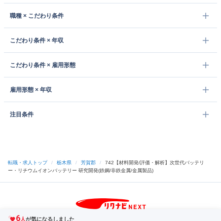
職種 × こだわり条件
こだわり条件 × 年収
こだわり条件 × 雇用形態
雇用形態 × 年収
注目条件
転職・求人トップ
/
栃木県
/
芳賀郡
/
742【材料開発/評価・解析】次世代バッテリ
ー・リチウムイオンバッテリー 研究開発(鉄鋼/非鉄金属/金属製品)
6
サイトトップへ
人
が気になるしました