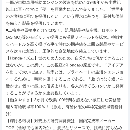
一郎が自動車用補助エンジンの製造を始めた1948年から半世紀
以上に亘って常に「夢」を原動力に歩んで参りました。「世界中
のお客様に喜びを提供したい」という理念に基づき、高付加価値
を備えた製品を提供しています。

■二輪車や四輪車だけではなく、汎用製品や航空機、ロボット
(ASIMO)等のモビリティ提供にも活動フィールドを拡大。挑戦す
るハードルを高く掲げる事で時代の期待値を上回る製品やサービ
スを次々に創造し、圧倒的な企業地位を確立しています。

【Hondaイズム】世のため人のため、自分たちに何かできること
はないか。この想い、この視座がHondaの原点です。「アイデア
を出して大いに遊ぶ」能率とは、プライベートの生活をエンジョ
イするために、時間を濃くすることである。「差ではなく違いを
活かせ」個々の能力の優劣よりも、各人が持てる力をいかに発揮
することができるかを重要視しています。

【働きやすさ】3か月で残業100時間を超えない徹底した労務管
理＆有給取得率100％！（原則、有給休暇の年枠完全取得義務付
け）

【輝ける環境】対売上の研究開発費は、国内完成車メーカー
TOP（金額でも国内2位）。潤沢なリソースで、挑戦に打ち込め