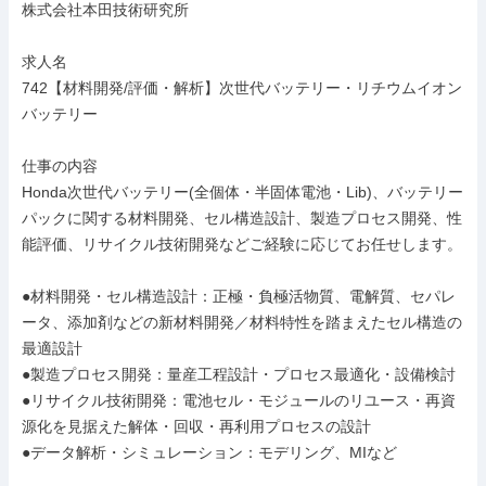
株式会社本田技術研究所

求人名

742【材料開発/評価・解析】次世代バッテリー・リチウムイオン
バッテリー

仕事の内容

Honda次世代バッテリー(全個体・半固体電池・Lib)、バッテリー
パックに関する材料開発、セル構造設計、製造プロセス開発、性
能評価、リサイクル技術開発などご経験に応じてお任せします。

●材料開発・セル構造設計：正極・負極活物質、電解質、セパレ
ータ、添加剤などの新材料開発／材料特性を踏まえたセル構造の
最適設計

●製造プロセス開発：量産工程設計・プロセス最適化・設備検討

●リサイクル技術開発：電池セル・モジュールのリユース・再資
源化を見据えた解体・回収・再利用プロセスの設計

●データ解析・シミュレーション：モデリング、MIなど
