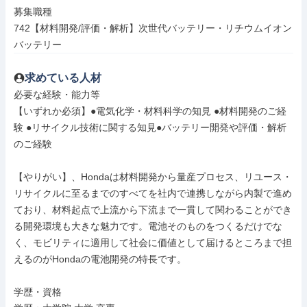
募集職種

742【材料開発/評価・解析】次世代バッテリー・リチウムイオン
バッテリー
求めている人材
必要な経験・能力等

【いずれか必須】●電気化学・材料科学の知見 ●材料開発のご経
験 ●リサイクル技術に関する知見●バッテリー開発や評価・解析
のご経験

【やりがい】、Hondaは材料開発から量産プロセス、リユース・
リサイクルに至るまでのすべてを社内で連携しながら内製で進め
ており、材料起点で上流から下流まで一貫して関わることができ
る開発環境も大きな魅力です。電池そのものをつくるだけでな
く、モビリティに適用して社会に価値として届けるところまで担
えるのがHondaの電池開発の特長です。

学歴・資格
