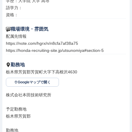
学歴：大学院 大学 高専

語学力：

資格：
職場環境・雰囲気
配属先情報

https://note.com/hgrx/n/n8cfa7af38a75

https://honda-recruiting-site.jp/utsunomiya#section-5
勤務地
栃木県芳賀郡芳賀町大字下高根沢4630
Googleマップで開く
株式会社本田技術研究所

予定勤務地

栃木県芳賀郡

勤務地
