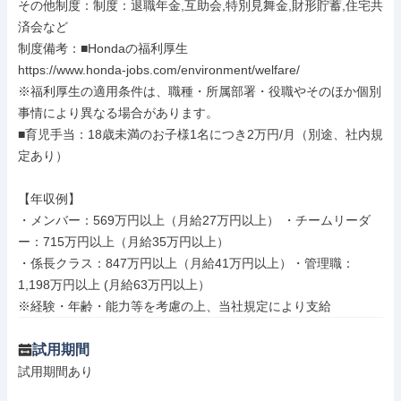
その他制度：制度：退職年金,互助会,特別見舞金,財形貯蓄,住宅共
済会など

制度備考：■Hondaの福利厚生

https://www.honda-jobs.com/environment/welfare/

※福利厚生の適用条件は、職種・所属部署・役職やそのほか個別
事情により異なる場合があります。

■育児手当：18歳未満のお子様1名につき2万円/月（別途、社内規
定あり）

【年収例】

・メンバー：569万円以上（月給27万円以上） ・チームリーダ
ー：715万円以上（月給35万円以上）

・係長クラス：847万円以上（月給41万円以上）・管理職：
1,198万円以上 (月給63万円以上）

※経験・年齢・能力等を考慮の上、当社規定により支給
試用期間
試用期間あり
