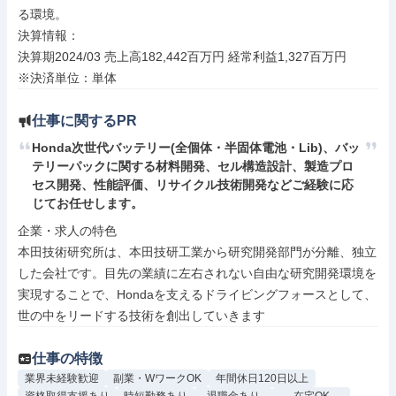
る環境。

決算情報：

決算期2024/03 売上高182,442百万円 経常利益1,327百万円

※決済単位：単体
仕事に関するPR
Honda次世代バッテリー(全個体・半固体電池・Lib)、バッ
テリーパックに関する材料開発、セル構造設計、製造プロ
セス開発、性能評価、リサイクル技術開発などご経験に応
じてお任せします。
企業・求人の特色

本田技術研究所は、本田技研工業から研究開発部門が分離、独立
した会社です。目先の業績に左右されない自由な研究開発環境を
実現することで、Hondaを支えるドライビングフォースとして、
世の中をリードする技術を創出していきます
仕事の特徴
業界未経験歓迎
副業・WワークOK
年間休日120日以上