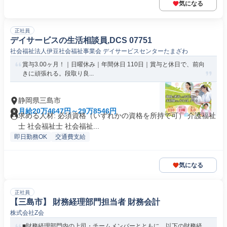
気になる
正社員
デイサービスの生活相談員,DCS 07751
社会福祉法人伊豆社会福祉事業会 デイサービスセンターたまざわ
賞与3.00ヶ月！｜日曜休み｜年間休日 110日｜賞与と休日で、前向
きに頑張れる。段取り良...
静岡県三島市
月給20万4647円～29万8546円
求める人材: 必須資格（いずれかの資格を所持で可） 介護福祉
士 社会福祉士 社会福祉...
即日勤務OK
交通費支給
気になる
正社員
【三島市】 財務経理部門担当者 財務会計
株式会社Z会
■財務経理部門内の上司・チームメンバーとともに、以下の財務経