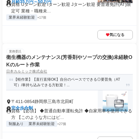
月給35万円～50万円
資格 Uターン歓迎 Iターン歓迎 Jターン歓迎 要普通免許(AT)限
定可 業種・職種未...
業界未経験歓迎
+17個
気になる
業務委託
衛生機器のメンテナンス(芳香剤やソープの交換)未経験O
Kのルート作業
日本カルミック株式会社
【軽作業】【直行直帰OK】自分のペースでできる◎要普免（AT
可）/車持ち込みできる方歓迎！...
〒411-0854静岡県三島市北田町
完全歩合制
資格 【必須】 ◆普通自動車運転免許 ◆自家用車を使用できる
方 【このような方にはピ...
制服あり
業界未経験歓迎
+27個