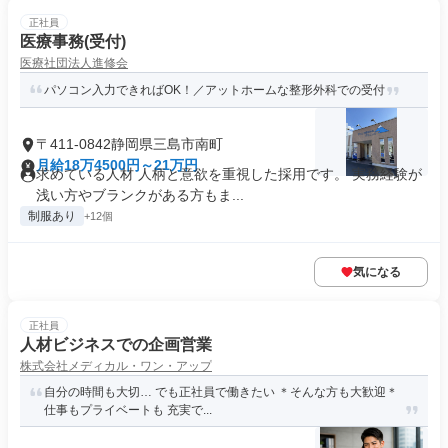
正社員
医療事務(受付)
医療社団法人進修会
パソコン入力できればOK！／アットホームな整形外科での受付
〒411-0842静岡県三島市南町
月給18万4500円～21万円
求めている人材 人柄と意欲を重視した採用です。 実務経験が
浅い方やブランクがある方もま...
制服あり
+12個
気になる
正社員
人材ビジネスでの企画営業
株式会社メディカル・ワン・アップ
自分の時間も大切… でも正社員で働きたい ＊そんな方も大歓迎＊
仕事もプライベートも 充実で...