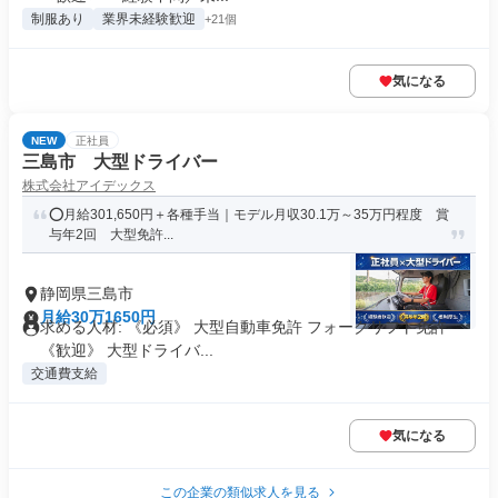
制服あり
業界未経験歓迎
+21個
気になる
NEW
正社員
三島市 大型ドライバー
株式会社アイデックス
⭕月給301,650円＋各種手当｜モデル月収30.1万～35万円程度 賞
与年2回 大型免許...
静岡県三島市
月給30万1650円
求める人材: 《必須》 大型自動車免許 フォークリフト免許
《歓迎》 大型ドライバ...
交通費支給
気になる
この企業の類似求人を見る