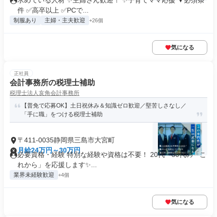
求めている人材 ✨主婦さん歓迎！ ✨子育てママ応援 ▼必須条
件 ✅高卒以上 ✅PCで...
制服あり
主婦・主夫歓迎
+26個
気になる
正社員
会計事務所の税理士補助
税理士法人亥角会計事務所
【普免で応募OK】土日祝休み＆知識ゼロ歓迎／堅苦しさなし／
「手に職」をつける税理士補助
〒411-0035静岡県三島市大宮町
月給24万円～30万円
必要資格・経験 特別な経験や資格は不要！ 20代・30代の「こ
れから」を応援します✨...
業界未経験歓迎
+4個
気になる