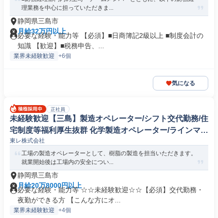
理業務を中心に担っていただきま...
静岡県三島市
月給32万円以上
必要な経験・能力等 【必須】■日商簿記2級以上 ■制度会計の
知識 【歓迎】■税務申告、...
業界未経験歓迎
+6個
気になる
正社員
未経験歓迎【三島】製造オペレーター/シフト交代勤務/住
宅制度等福利厚生抜群 化学製造オペレーター/ラインマネ
東レ株式会社
ージャー
工場の製造オペレーターとして、樹脂の製造を担当いただきます。
就業開始後は工場内の安全につい...
静岡県三島市
月給20万8000円以上
必要な経験・能力等 ☆☆未経験歓迎☆☆【必須】交代勤務・
夜勤ができる方 【こんな方にオ...
業界未経験歓迎
+4個