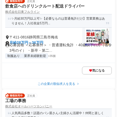
正社員
飲食店へのドリンクルート配送ドライバー
株式会社日東フルライン
✨️月給30万円以上可✨️【必要なものは普通免許だけ】営業業務はあ
りません！入社祝金5万円...
〒411-0816静岡県三島市梅名
月給28万円～36万円
応募資格 ＜応募条件＞ ・普通運転免許 ・40歳以下の方（省令
3号のイ） ・新卒・第二...
制服あり
業界未経験歓迎
+35個
気になる
この企業の類似求人を見る
正社員
工場の事務
株式会社オールハーツカンパニー
人気商品多数！話題のパン屋さん♪主婦さん活躍中！仲間と楽しく