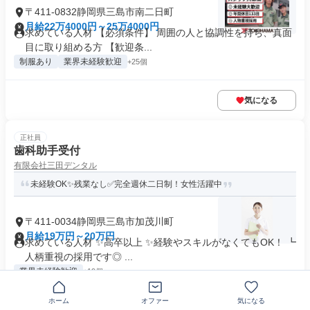
〒411-0832静岡県三島市南二日町
月給22万4000円～25万4000円
求めている人材 【必須条件】 周囲の人と協調性を持ち、真面
目に取り組める方 【歓迎条...
制服あり
業界未経験歓迎
+25個
気になる
正社員
歯科助手受付
有限会社三田デンタル
未経験OK✨残業なし✅完全週休二日制！女性活躍中
〒411-0034静岡県三島市加茂川町
月給19万円～20万円
求めている人材 ✨高卒以上 ✨経験やスキルがなくてもOK！ ┗
人柄重視の採用です◎ ...
業界未経験歓迎
+19個
ホーム
オファー
気になる