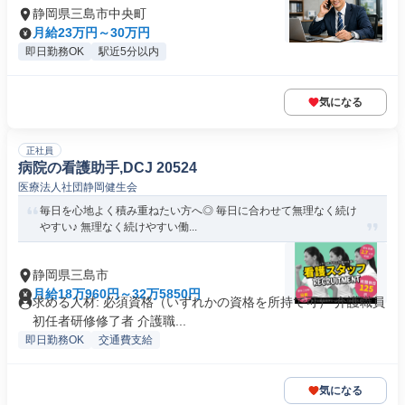
静岡県三島市中央町
月給23万円～30万円
即日勤務OK
駅近5分以内
気になる
正社員
病院の看護助手,DCJ 20524
医療法人社団静岡健生会
毎日を心地よく積み重ねたい方へ◎ 毎日に合わせて無理なく続け
やすい♪ 無理なく続けやすい働...
静岡県三島市
月給18万960円～32万5850円
求める人材: 必須資格（いずれかの資格を所持で可） 介護職員
初任者研修修了者 介護職...
即日勤務OK
交通費支給
気になる