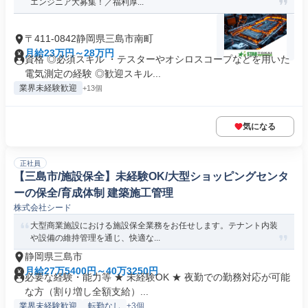
エンジニア大募集！／福利厚...
〒411-0842静岡県三島市南町
月給23万円～28万円
資格 ◎必須スキル ・テスターやオシロスコープなどを用いた
電気測定の経験 ◎歓迎スキル...
業界未経験歓迎
+13個
気になる
正社員
【三島市/施設保全】未経験OK/大型ショッピングセンタ
ーの保全/育成体制 建築施工管理
株式会社シード
大型商業施設における施設保全業務をお任せします。テナント内装
や設備の維持管理を通じ、快適な...
静岡県三島市
月給27万5400円～40万3250円
必要な経験・能力等 ★ 未経験OK ★ 夜勤での勤務対応が可能
な方（割り増し全額支給）...
業界未経験歓迎
転勤なし
+3個