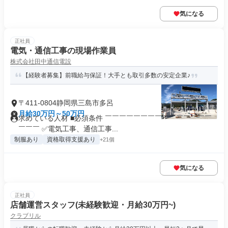
気になる
正社員
電気・通信工事の現場作業員
株式会社田中通信電設
【経験者募集】前職給与保証！大手とも取引多数の安定企業♪
〒411-0804静岡県三島市多呂
月給30万円～50万円
求めている人材 ■必須条件 ￣￣￣￣￣￣￣￣￣￣￣￣￣￣￣
￣￣￣ ✅電気工事、通信工事...
制服あり
資格取得支援あり
+21個
気になる
正社員
店舗運営スタッフ(未経験歓迎・月給30万円~)
クラブリル