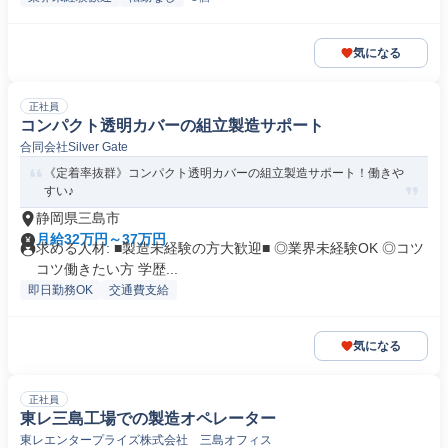
気になる
正社員
コンパクト透明カバーの組立製造サポート
合同会社Silver Gate
《定着率抜群》コンパクト透明カバーの組立製造サポート！働きや
すい♪
静岡県三島市
月給32万円～37万円
求める人材: ■製造未経験の方大歓迎■ ◎業界未経験OK ◎コツ
コツ働きたい方 学歴...
即日勤務OK
交通費支給
気になる
正社員
東レ三島工場での製造オペレーター
東レエンタープライズ株式会社 三島オフィス