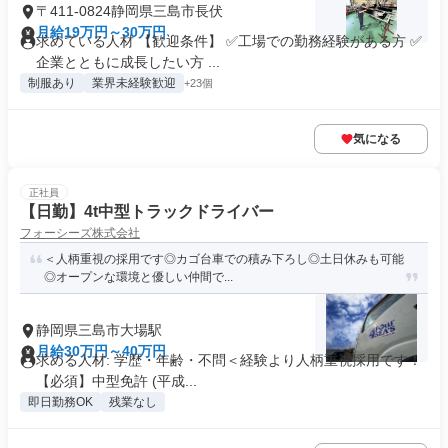
〒411-0824静岡県三島市長伏
月給19万円～30万円
求めている人材 【歓迎条件】 ✅工場での勤務経験がある方 ✅
企業とともに成長したい方 ...
制服あり
業界未経験歓迎
+23個
気になる
正社員
【日勤】4t中型トラックドライバー
フォーシーズ株式会社
＜人柄重視の採用です◎カゴ台車での積み下ろし◎土日休みも可能
◎オープンな環境と優しい仲間で...
静岡県三島市大場駅
月給30万円～40万円
求める人材: 学歴・年齢・不問＜経験より人柄重視採用です！
【必須】中型免許 (平成...
即日勤務OK
残業なし