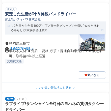
正社員
安定した生活が叶う路線バスドライバー
富士急シティバス株式会社
＼1年目から年収400万～可／富士急グループで年収UP＆ゆとりあ
る暮らし◎ 家族手当は最大...
静岡県三島市
月給32万円以上
求める人材: ■ 免許・資格 必須：普通自動車免許（AT限定不
可、取得後3年以上経過...
交通費支給
気になる
この企業の類似求人を見る
NEW
正社員
ラブライブ!サンシャイン!!幻日のヨハネの貸切タクシー
ドライバー