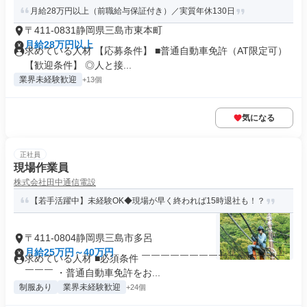
月給28万円以上（前職給与保証付き）／実質年休130日
〒411-0831静岡県三島市東本町
月給28万円以上
求めている人材 【応募条件】 ■普通自動車免許（AT限定可）
【歓迎条件】 ◎人と接...
業界未経験歓迎
+13個
気になる
正社員
現場作業員
株式会社田中通信電設
【若手活躍中】未経験OK◆現場が早く終われば15時退社も！？
〒411-0804静岡県三島市多呂
月給25万円～40万円
求めている人材 ■必須条件 ￣￣￣￣￣￣￣￣￣￣￣￣￣￣￣
￣￣￣ ・普通自動車免許をお...
制服あり
業界未経験歓迎
+24個