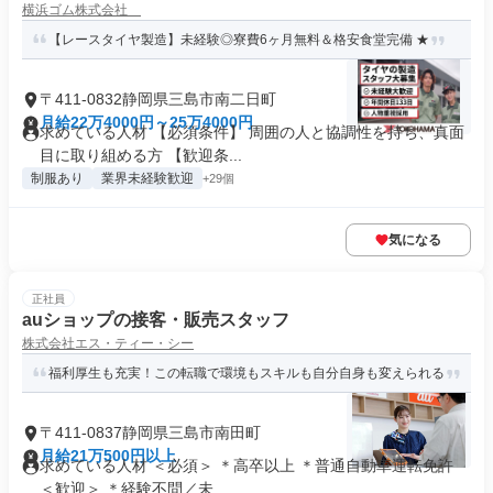
横浜ゴム株式会社
【レースタイヤ製造】未経験◎寮費6ヶ月無料＆格安食堂完備 ★
〒411-0832静岡県三島市南二日町
月給22万4000円～25万4000円
求めている人材 【必須条件】 周囲の人と協調性を持ち、真面
目に取り組める方 【歓迎条...
制服あり
業界未経験歓迎
+29個
気になる
正社員
auショップの接客・販売スタッフ
株式会社エス・ティー・シー
福利厚生も充実！この転職で環境もスキルも自分自身も変えられる
〒411-0837静岡県三島市南田町
月給21万500円以上
求めている人材 ＜必須＞ ＊高卒以上 ＊普通自動車運転免許
＜歓迎＞ ＊経験不問／未...