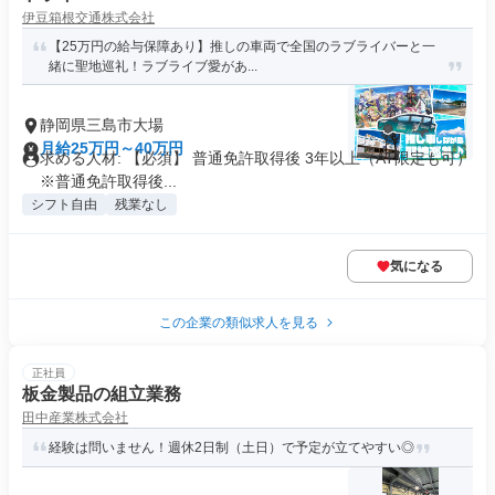
伊豆箱根交通株式会社
【25万円の給与保障あり】推しの車両で全国のラブライバーと一
緒に聖地巡礼！ラブライブ愛があ...
静岡県三島市大場
月給25万円～40万円
求める人材: 【必須】 普通免許取得後 3年以上（AT限定も可）
※普通免許取得後...
シフト自由
残業なし
気になる
この企業の類似求人を見る
正社員
板金製品の組立業務
田中産業株式会社
経験は問いません！週休2日制（土日）で予定が立てやすい◎