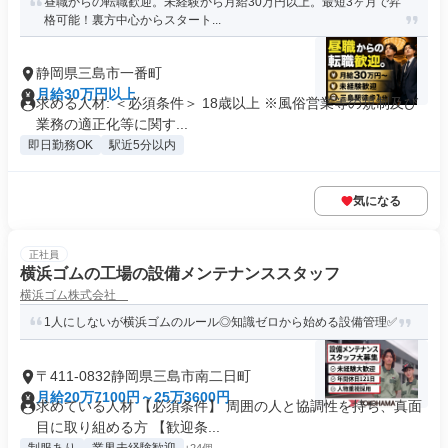
昼職からの転職歓迎。未経験から月給30万円以上。最短3ヶ月で昇
格可能！裏方中心からスタート...
静岡県三島市一番町
月給30万円以上
求める人材: ＜必須条件＞ 18歳以上 ※風俗営業等の規制及び
業務の適正化等に関す...
即日勤務OK
駅近5分以内
気になる
正社員
横浜ゴムの工場の設備メンテナンススタッフ
横浜ゴム株式会社
1人にしないが横浜ゴムのルール◎知識ゼロから始める設備管理✅
〒411-0832静岡県三島市南二日町
月給20万7100円～25万3600円
求めている人材 【必須条件】 周囲の人と協調性を持ち、真面
目に取り組める方 【歓迎条...