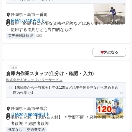
静岡県三島市一番町
日給1万210円以上
資格・経験 特に必要な資格や経験などはありません。清掃に
使用する道具なども専門的なもの...
業界未経験歓迎
+3個
気になる
正社員
倉庫内作業スタッフ(仕分け・確認・入力)
株式会社ギオンデリバリーサービス
【未経験から手当充実】年休120日／現場全体を見ながら進める倉
庫内作業です。
静岡県三島市平成台
月給20万5000円以上
求める人材: 【求める人材】 ＊学歴不問 ＊経験不問 ＊未経験
者歓迎 ＊経験者歓迎 ...
残業なし
交通費支給