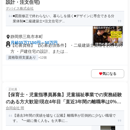
設計・注文住宅)
デバイス株式会社
■図面修正で終わらない、暮らしを描く■デザインに専念できる分
業体制■二級建築士×注文住宅デ...
静岡県三島市本町
月給35万7150円～50万円
【応募資格】 【応募必須条件】 ・二級建築士資格をお持ちの
方 ・戸建住宅の設計、または...
資格取得支援あり
+12個
気になる
正社員
【保育士・児童指導員募集】児童福祉事業での実務経験
のある方大歓迎!現在4年目「直近3年間の離職率は0%」
合同会社 明
「働きやすさ」は、仕組みでつくる。手書き仕事ほぼな
し 残業ほぼなし 長く働ける職場です。
【過去3年間の実績を噓なく記載】離職率が圧倒的に少ない職場で
す。〝一緒に働く人を〟を大事に...