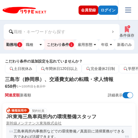
会員登録
ログイン
職種・キーワードから探す
条件保存
勤務地
職種
こだわり条件
雇用形態
年収
新着のみ
1
1
こだわり条件の追加設定を忘れていませんか？
土日祝休み
年間休日120日以上
完全週休2日制
学歴
三島市（静岡県）、交通費支給の転職・求人情報
658
件
1
〜
100
件目を表示中
関連度順
新着順
詳細表示
契約社員
JR東海三島車両所内の環境整備スタッフ
新幹線メンテナンス東海株式会社
三島車両所内事務所などでの環境整備／真面目に清掃業務ができる
方であれば活躍できます。