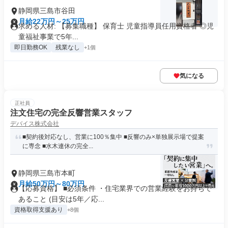
静岡県三島市谷田
月給22万円～25万円
求める人材: 【募集職種】 保育士 児童指導員任用資格者 ◎児
童福祉事業で5年...
即日勤務OK
残業なし
+1個
気になる
正社員
注文住宅の完全反響営業スタッフ
デバイス株式会社
■契約後対応なし、営業に100％集中 ■反響のみ×単独展示場で提案
に専念 ■水木連休の完全...
静岡県三島市本町
月給50万円～80万円
【応募資格】 ■必須条件 ・住宅業界での営業経験をお持ちで
あること (目安は5年／応...
資格取得支援あり
+8個