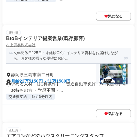
気になる
正社員
BtoBインテリア提案営業(既存顧客)
村上貿易株式会社
＼年間休日125日・未経験OK／ インテリア資材をお届けしなが
ら、お客様の様々な要望にお応...
静岡県三島市南二日町
月給22万5150円～31万1560円
求める人材: 【応募条件】 ・普通自動車免許（AT限定可）を
お持ちの方 ・学歴不問・...
交通費支給
駅近5分以内
気になる
正社員
エアコンなどのハウスクリーニングスタッフ