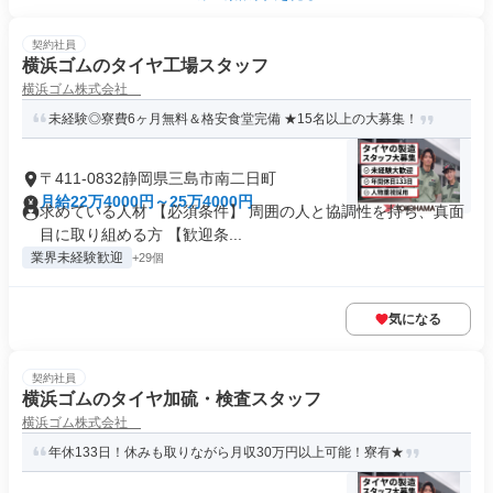
契約社員
横浜ゴムのタイヤ工場スタッフ
横浜ゴム株式会社
未経験◎寮費6ヶ月無料＆格安食堂完備 ★15名以上の大募集！
〒411-0832静岡県三島市南二日町
月給22万4000円～25万4000円
求めている人材 【必須条件】 周囲の人と協調性を持ち、真面
目に取り組める方 【歓迎条...
業界未経験歓迎
+29個
気になる
契約社員
横浜ゴムのタイヤ加硫・検査スタッフ
横浜ゴム株式会社
年休133日！休みも取りながら月収30万円以上可能！寮有★