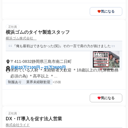
気になる
正社員
横浜ゴムのタイヤ製造スタッフ
横浜ゴム株式会社
『俺も最初はできなかった(笑)』その一言で肩の力が抜けました
〒411-0832静岡県三島市南二日町
月給20万7100円～25万3600円
求めている人材 ＊未経験者大歓迎 ＊18歳以上の方(深夜勤務
必須の為) ＊高卒以上 ＊...
制服あり
業界未経験歓迎
+15個
気になる
正社員
DX・IT導入を促す法人営業
株式会社ライド