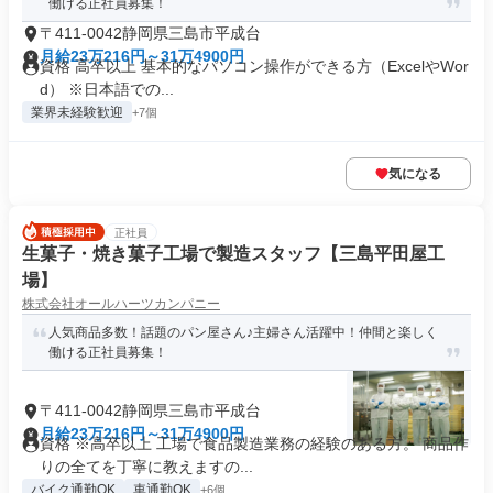
働ける正社員募集！
〒411-0042静岡県三島市平成台
月給23万216円～31万4900円
資格 高卒以上 基本的なパソコン操作ができる方（ExcelやWor
d） ※日本語での...
業界未経験歓迎
+7個
気になる
正社員
生菓子・焼き菓子工場で製造スタッフ【三島平田屋工
場】
株式会社オールハーツカンパニー
人気商品多数！話題のパン屋さん♪主婦さん活躍中！仲間と楽しく
働ける正社員募集！
〒411-0042静岡県三島市平成台
月給23万216円～31万4900円
資格 ※高卒以上 工場で食品製造業務の経験のある方。 商品作
りの全てを丁寧に教えますの...
バイク通勤OK
車通勤OK
+6個