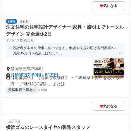
気になる
NEW
正社員
注文住宅の住宅設計デザイナー|家具・照明までトータル
デザイン 完全週休2日
デバイス株式会社
設計者が本来の仕事に集中できる。申請や法規対応は専門部署へ✨
月給35万円～残業ほぼなし✨ ...
静岡県三島市本町
月給35万7150円～50万円
【応募資格】 【応募必須条件】 ・二級建築士資格をお持ちの
方 ・戸建住宅の設計、または...
資格取得支援あり
+12個
気になる
契約社員
横浜ゴムのレースタイヤの製造スタッフ