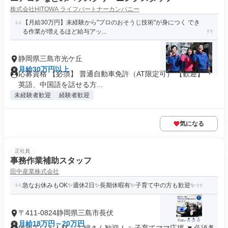
株式会社HITOWA ライフパートナーカンパニー
【月給30万円】未経験から"プロのおそうじ技術"が身につく でき
る作業が増えるほど給与アッ...
静岡県三島市光ケ丘
月給30万円以上
応募資格 【必須】 普通自動車免許（AT限定可） 【歓迎】 ・
英語、中国語を話せる方...
未経験者歓迎
経験者歓迎
気になる
正社員
事務作業補助スタッフ
田中産業株式会社
急なお休みもOK✨週休2日✨長期休暇有✨子育て中の方も歓迎✨
〒411-0824静岡県三島市長伏
月給18万円～20万円