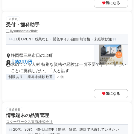
気になる
正社員
受付・歯科助手
三島sundentalclinic
11月OPEN！残業なし・髪色ネイル自由♪無資格・未経験歓迎
静岡県三島市日の出町
月給24万円
求めている人材 特別な資格や経験は一切不要です！ 「新しい
ことに挑戦したい」「人と話す...
制服あり
業界未経験歓迎
+20個
気になる
派遣社員
情報端末の品質管理
スターワークス東海株式会社
20代、30代、40代活躍中！開発、研究、設計で活躍していきたい