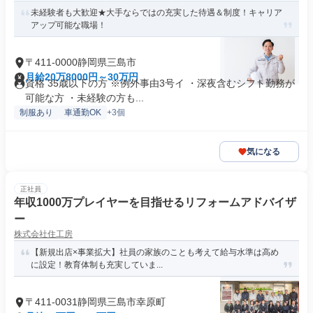
未経験者も大歓迎★大手ならではの充実した待遇＆制度！キャリア
アップ可能な職場！
〒411-0000静岡県三島市
月給20万8000円～30万円
資格 35歳以下の方 ※例外事由3号イ ・深夜含むシフト勤務が
可能な方 ・未経験の方も...
制服あり
車通勤OK
+3個
気になる
正社員
年収1000万プレイヤーを目指せるリフォームアドバイザ
ー
株式会社住工房
【新規出店×事業拡大】社員の家族のことも考えて給与水準は高め
に設定！教育体制も充実していま...
〒411-0031静岡県三島市幸原町